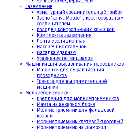
Черепичные держатели
Заземление
Арматурный соединительный грибок
Звено "конус Морзе" с крестообразным
соединителем
Колодец контрольный с крышкой
Комплекты заземления
Лента изоляционная
Наконечник стальной
Насадка ударная
Уравнение потенциалов
Машинки для выравнивания проводников
Машинки для выравнивания
проводников
Тренога для выпрямительной
машинки
Молниеприемники
Крепления для молниеприемников
Мачта на анкерном блоке
Молниеприемник для фальцевой
кровли
Молниеприемник клетевой-тросовый
Молниеприемник на дымоход