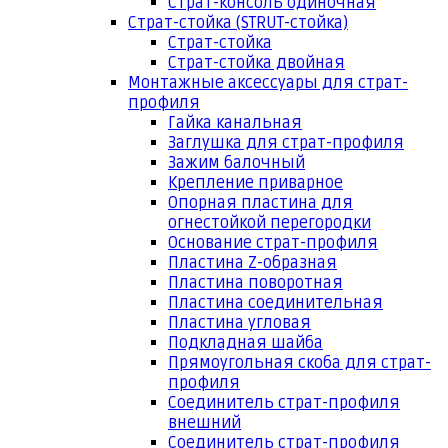
Страт-консоль одиночная
Страт-стойка (STRUT-стойка)
Страт-стойка
Страт-стойка двойная
Монтажные аксессуары для страт-
профиля
Гайка канальная
Заглушка для страт-профиля
Зажим балочный
Крепление приварное
Опорная пластина для
огнестойкой перегородки
Основание страт-профиля
Пластина Z-образная
Пластина поворотная
Пластина соединительная
Пластина угловая
Подкладная шайба
Прямоугольная скоба для страт-
профиля
Соединитель страт-профиля
внешний
Соединитель страт-профиля