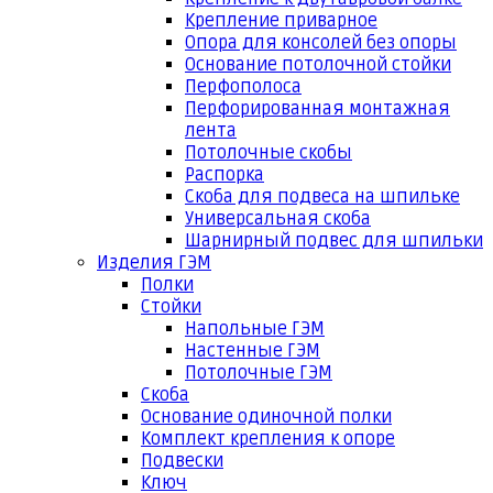
Крепление приварное
Опора для консолей без опоры
Основание потолочной стойки
Перфополоса
Перфорированная монтажная
лента
Потолочные скобы
Распорка
Скоба для подвеса на шпильке
Универсальная скоба
Шарнирный подвес для шпильки
Изделия ГЭМ
Полки
Стойки
Напольные ГЭМ
Настенные ГЭМ
Потолочные ГЭМ
Скоба
Основание одиночной полки
Комплект крепления к опоре
Подвески
Ключ