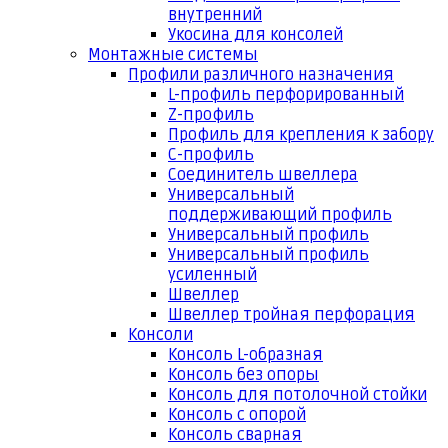
внутренний
Укосина для консолей
Монтажные системы
Профили различного назначения
L-профиль перфорированный
Z-профиль
Профиль для крепления к забору
С-профиль
Соединитель швеллера
Универсальный
поддерживающий профиль
Универсальный профиль
Универсальный профиль
усиленный
Швеллер
Швеллер тройная перфорация
Консоли
Консоль L-образная
Консоль без опоры
Консоль для потолочной стойки
Консоль с опорой
Консоль сварная