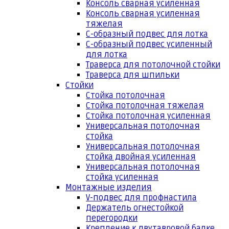
Консоль сварная усиленная
Консоль сварная усиленная
тяжелая
С-образный подвес для лотка
С-образный подвес усиленный
для лотка
Траверса для потолочной стойки
Траверса для шпильки
Стойки
Стойка потолочная
Стойка потолочная тяжелая
Стойка потолочная усиленная
Универсальная потолочная
стойка
Универсальная потолочная
стойка двойная усиленная
Универсальная потолочная
стойка усиленная
Монтажные изделия
V-подвес для профнастила
Держатель огнестойкой
перегородки
Крепление к двутавровой балке