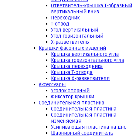
Ответвитель-крышка Т-образный
вертикальный вниз
Переходник
Т-отвод
Угол вертикальный
Угол горизонтальный
Х-разветвитель
Крышки фасонных изделий
Крышка вертикального угла
Крышка горизонтального угла
Крышка переходника
Крышка Т-отвода
Крышка Х-разветвителя
Аксессуары
Уголок опорный
Фиксатор крышки
Соединительная пластина
Соединительная пластина
Соединительная пластина
изменяемая
Усиливающая пластина на дно
Шарнирный соединитель