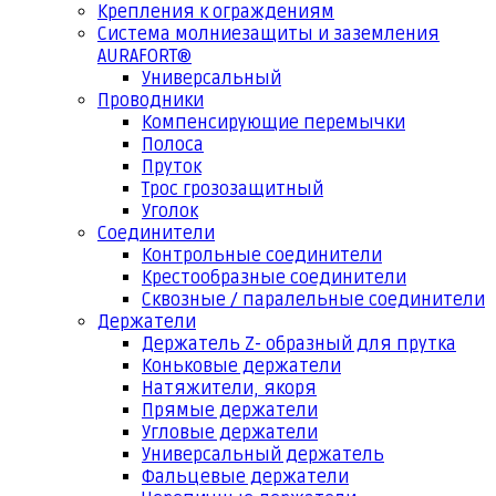
Крепления к ограждениям
Система молниезащиты и заземления
AURAFORT®
Универсальный
Проводники
Компенсирующие перемычки
Полоса
Пруток
Трос грозозащитный
Уголок
Соединители
Контрольные соединители
Крестообразные соединители
Сквозные / паралельные соединители
Держатели
Держатель Z- образный для прутка
Коньковые держатели
Натяжители, якоря
Прямые держатели
Угловые держатели
Универсальный держатель
Фальцевые держатели