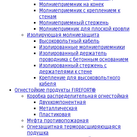
Молниеприемник на конек
Молниеприемник с креплением к
стенам
Молниеприемный стержень
Молниепримник для плоской кровли
Изолирующая молниезащита
Высоковольтный кабель
Изолированные молниеприемники
Изолированный держатель
проводника с бетонным основанием
Изолированный стержень с
держателями к стене
Крепление для высоковольтного
кабеля
Огнестойкие продукты FIREFORT®
Коробка распределительная огнестойкая
Двухкомпонентная
Металлическая
Пластиковая
Муфта противопожарная
Огнезащитная терморасширяющаяся
подушка