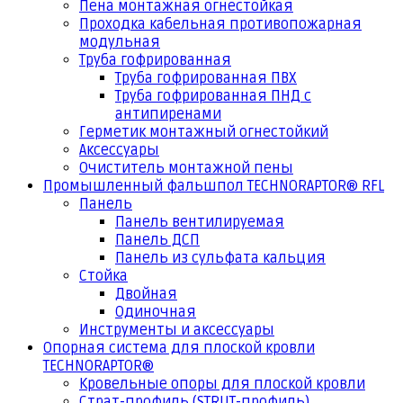
Пена монтажная огнестойкая
Проходка кабельная противопожарная
модульная
Труба гофрированная
Труба гофрированная ПВХ
Труба гофрированная ПНД с
антипиренами
Герметик монтажный огнестойкий
Аксессуары
Очиститель монтажной пены
Промышленный фальшпол TECHNORAPTOR® RFL
Панель
Панель вентилируемая
Панель ДСП
Панель из сульфата кальция
Стойка
Двойная
Одиночная
Инструменты и аксессуары
Опорная система для плоской кровли
TECHNORAPTOR®
Кровельные опоры для плоской кровли
Страт-профиль (STRUT-профиль)