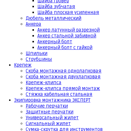
Шайба гровер
Шайба зубчатая
Шайба плоская усиленная
Дюбель металлический
Анкера
Анкер латунный разрезной
Анкер стальной забивной
Анкерный болт
Анкерный болт с гайкой
Шпильки
Струбцины
Крепеж
Скоба монтажная однолапковая
Скоба монтажная двухлапковая
Крепеж-клипса
Крепеж-клипса прямой монтаж
Стяжка кабельная стальная
Экипировка монтажника ЭКСПЕРТ
Рабочие перчатки
Защитные перчатки
Универсальный жилет
Сигнальный жилет
Сумка-скрутка для инструментов