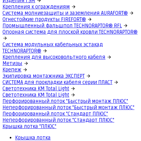
Изделия ГЭМ
Крепления к ограждениям
Система молниезащиты и заземления AURAFORT®
Огнестойкие продукты FIREFORT®
Промышленный фальшпол TECHNORAPTOR® RFL
Опорная система для плоской кровли TECHNORAPTOR®
Система модульных кабельных эстакад
TECHNORAPTOR®
Крепления для высоковольтного кабеля
Метизы
Крепеж
Экипировка монтажника ЭКСПЕРТ
СИСТЕМА для прокладки кабеля серии ПЛАСТ
Светотехника КМ Total Light
Светотехника КМ Total Light
Перфорированный лоток "Быстрый монтаж ПЛЮС"
Неперфорированный лоток "Быстрый монтаж ПЛЮС"
Перфорированный лоток "Стандарт ПЛЮС"
Неперфорированный лоток "Стандарт ПЛЮС"
Крышка лотка "ПЛЮС"
Крышка лотка