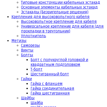
Типовые конструкции кабельных эстакад
Основные элементы кабельных эстакад
Эстакады (Безригельные решения)
Крепления для высоковольтного кабеля
Высоковольтное крепление для кабеля
Универсальное крепление для кабеля (для
прокладки в треугольник)
Уплотнитель
Метизы
Саморезы
Винты
Болты
Болт с полукруглой головкой и
квадратным подголовком
Т-болт
Шестигранный болт
Гайки
Гайка с фланцем
Гайка соединительная
Гайка шестигранная
Шайбы
Шайба