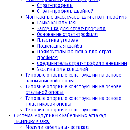
Страт-профиль
Страт-профиль двойной
Монтажные аксессуары для страт-профиля
Гайка канальная
Заглушка для страт-профиля
Основание страт-профиля
Пластина угловая
Подкладная шайба
Прямоугольная скоба для страт-
профиля
Соединитель страт-профиля внешний
Укосина для консолей
Типовые опорные конструкции на основе
алюминиевой опоры
Типовые опорные конструкции на основе
стальной опоры
Типовые опорные конструкции на основе
пластиковой опоры
Типовые опорные конструкции
Система модульных кабельных эстакад
TECHNORAPTOR®
Модули кабельных эстакад