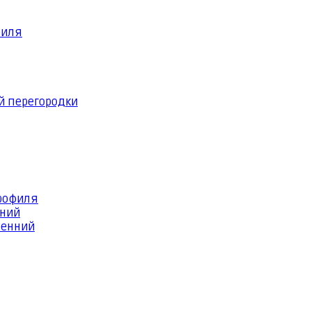
филя
й перегородки
профиля
шний
ренний