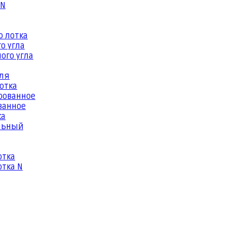
 N
о лотка
о угла
ого угла
еля
отка
рованное
ванное
ка
льный
отка
тка N