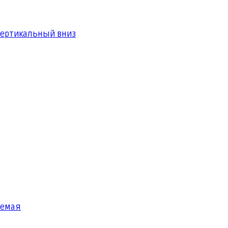
вертикальный вниз
яемая