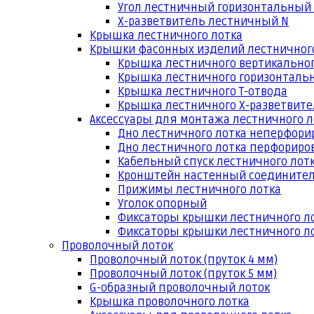
Угол лестничный горизонтальный
Х-разветвитель лестничный N
Крышка лестничного лотка
Крышки фасонных изделий лестничног
Крышка лестничного вертикальног
Крышка лестничного горизонтальн
Крышка лестничного Т-отвода
Крышка лестничного Х-разветвит
Аксессуары для монтажа лестничного л
Дно лестничного лотка неперфори
Дно лестничного лотка перфориро
Кабельный спуск лестничного лот
Кронштейн настенный соедините
Прижимы лестничного лотка
Уголок опорный
Фиксаторы крышки лестничного л
Фиксаторы крышки лестничного ло
Проволочный лоток
Проволочный лоток (пруток 4 мм)
Проволочный лоток (пруток 5 мм)
G-образный проволочный лоток
Крышка проволочного лотка