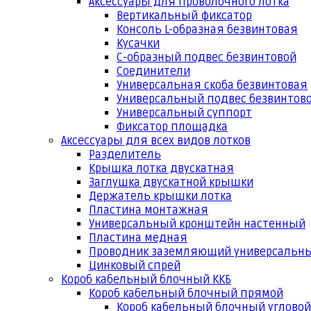
Аксессуары для проволочного лотка
Вертикальный фиксатор
Консоль L-образная безвинтовая
Кусачки
С-образный подвес безвинтовой
Соединители
Универсальная скоба безвинтовая
Универсальный подвес безвинтов
Универсальный суппорт
Фиксатор площадка
Аксессуары для всех видов лотков
Разделитель
Крышка лотка двускатная
Заглушка двускатной крышки
Держатель крышки лотка
Пластина монтажная
Универсальный кронштейн настенный
Пластина медная
Проводник заземляющий универсальн
Цинковый спрей
Короб кабельный блочный ККБ
Короб кабельный блочный прямой
Короб кабельный блочный угловой