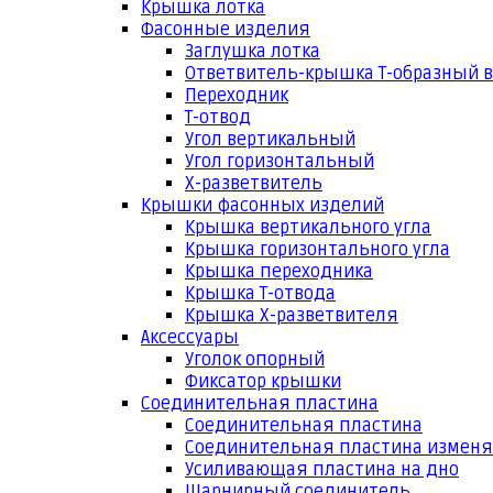
Крышка лотка
Фасонные изделия
Заглушка лотка
Ответвитель-крышка Т-образный 
Переходник
Т-отвод
Угол вертикальный
Угол горизонтальный
Х-разветвитель
Крышки фасонных изделий
Крышка вертикального угла
Крышка горизонтального угла
Крышка переходника
Крышка Т-отвода
Крышка Х-разветвителя
Аксессуары
Уголок опорный
Фиксатор крышки
Соединительная пластина
Соединительная пластина
Соединительная пластина измен
Усиливающая пластина на дно
Шарнирный соединитель