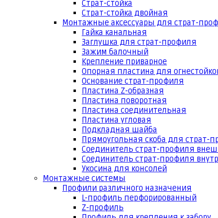
Страт-стойка
Страт-стойка двойная
Монтажные аксессуары для страт-про
Гайка канальная
Заглушка для страт-профиля
Зажим балочный
Крепление приварное
Опорная пластина для огнестойко
Основание страт-профиля
Пластина Z-образная
Пластина поворотная
Пластина соединительная
Пластина угловая
Подкладная шайба
Прямоугольная скоба для страт-
Соединитель страт-профиля вне
Соединитель страт-профиля внут
Укосина для консолей
Монтажные системы
Профили различного назначения
L-профиль перфорированный
Z-профиль
Профиль для крепления к забору