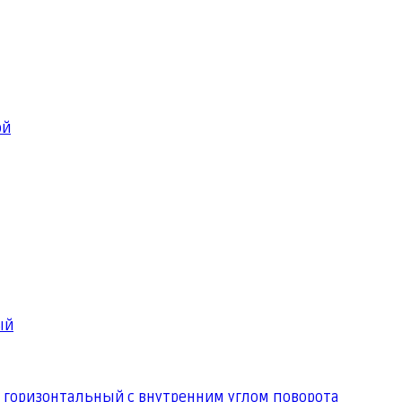
ой
ый
 горизонтальный с внутренним углом поворота