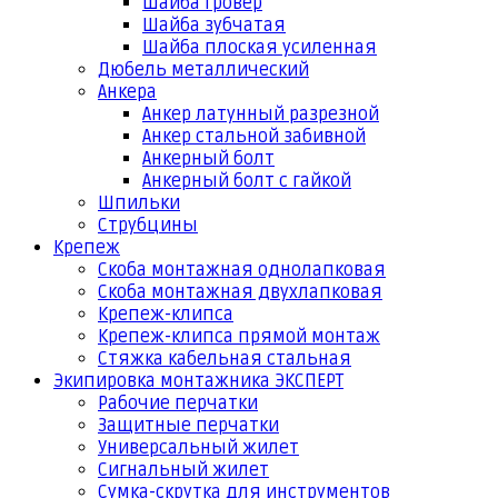
Шайба гровер
Шайба зубчатая
Шайба плоская усиленная
Дюбель металлический
Анкера
Анкер латунный разрезной
Анкер стальной забивной
Анкерный болт
Анкерный болт с гайкой
Шпильки
Струбцины
Крепеж
Скоба монтажная однолапковая
Скоба монтажная двухлапковая
Крепеж-клипса
Крепеж-клипса прямой монтаж
Стяжка кабельная стальная
Экипировка монтажника ЭКСПЕРТ
Рабочие перчатки
Защитные перчатки
Универсальный жилет
Сигнальный жилет
Сумка-скрутка для инструментов