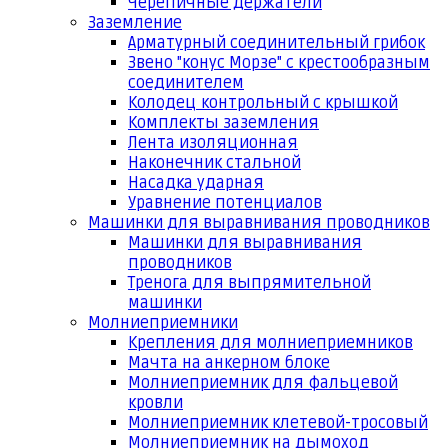
Черепичные держатели
Заземление
Арматурный соединительный грибок
Звено "конус Морзе" с крестообразным
соединителем
Колодец контрольный с крышкой
Комплекты заземления
Лента изоляционная
Наконечник стальной
Насадка ударная
Уравнение потенциалов
Машинки для выравнивания проводников
Машинки для выравнивания
проводников
Тренога для выпрямительной
машинки
Молниеприемники
Крепления для молниеприемников
Мачта на анкерном блоке
Молниеприемник для фальцевой
кровли
Молниеприемник клетевой-тросовый
Молниеприемник на дымоход