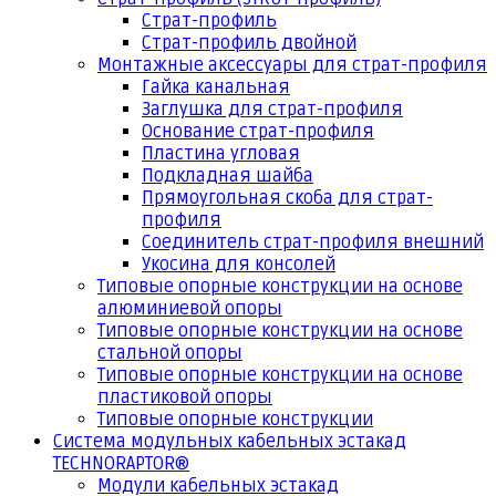
Страт-профиль
Страт-профиль двойной
Монтажные аксессуары для страт-профиля
Гайка канальная
Заглушка для страт-профиля
Основание страт-профиля
Пластина угловая
Подкладная шайба
Прямоугольная скоба для страт-
профиля
Соединитель страт-профиля внешний
Укосина для консолей
Типовые опорные конструкции на основе
алюминиевой опоры
Типовые опорные конструкции на основе
стальной опоры
Типовые опорные конструкции на основе
пластиковой опоры
Типовые опорные конструкции
Система модульных кабельных эстакад
TECHNORAPTOR®
Модули кабельных эстакад