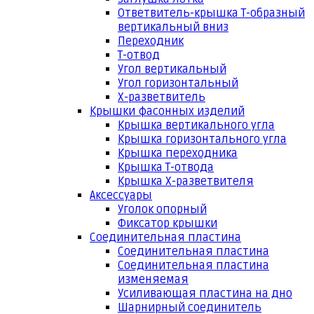
Ответвитель-крышка Т-образный
вертикальный вниз
Переходник
Т-отвод
Угол вертикальный
Угол горизонтальный
Х-разветвитель
Крышки фасонных изделий
Крышка вертикального угла
Крышка горизонтального угла
Крышка переходника
Крышка Т-отвода
Крышка Х-разветвителя
Аксессуары
Уголок опорный
Фиксатор крышки
Соединительная пластина
Соединительная пластина
Соединительная пластина
изменяемая
Усиливающая пластина на дно
Шарнирный соединитель