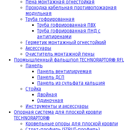
Пена монтажная огнестойкая
Проходка кабельная противопожарная
модульная
Труба гофрированная
Труба гофрированная ПВХ
Труба гофрированная ПНД с
антипиренами
Герметик монтажный огнестойкий
Аксессуары
Очиститель монтажной пены
Промышленный фальшпол TECHNORAPTOR® RFL
Панель
Панель вентилируемая
Панель ДСП
Панель из сульфата кальция
Стойка
Двойная
Одиночная
Инструменты и аксессуары
Опорная система для плоской кровли
TECHNORAPTOR®
Кровельные опоры для плоской кровли
Страт-профиль (STRUT-профиль)