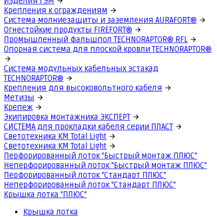
Изделия ГЭМ
Крепления к ограждениям
Система молниезащиты и заземления AURAFORT®
Огнестойкие продукты FIREFORT®
Промышленный фальшпол TECHNORAPTOR® RFL
Опорная система для плоской кровли TECHNORAPTOR®
Система модульных кабельных эстакад
TECHNORAPTOR®
Крепления для высоковольтного кабеля
Метизы
Крепеж
Экипировка монтажника ЭКСПЕРТ
СИСТЕМА для прокладки кабеля серии ПЛАСТ
Светотехника КМ Total Light
Светотехника КМ Total Light
Перфорированный лоток "Быстрый монтаж ПЛЮС"
Неперфорированный лоток "Быстрый монтаж ПЛЮС"
Перфорированный лоток "Стандарт ПЛЮС"
Неперфорированный лоток "Стандарт ПЛЮС"
Крышка лотка "ПЛЮС"
Крышка лотка