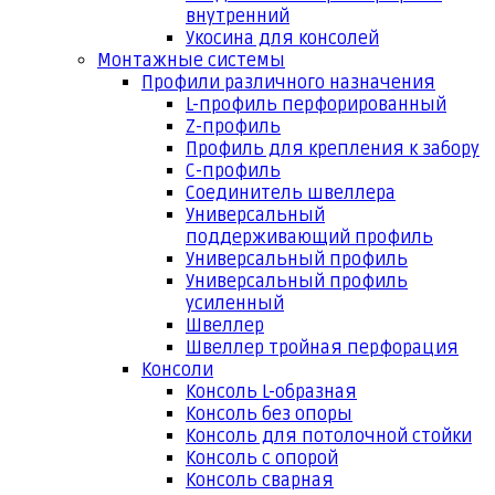
внутренний
Укосина для консолей
Монтажные системы
Профили различного назначения
L-профиль перфорированный
Z-профиль
Профиль для крепления к забору
С-профиль
Соединитель швеллера
Универсальный
поддерживающий профиль
Универсальный профиль
Универсальный профиль
усиленный
Швеллер
Швеллер тройная перфорация
Консоли
Консоль L-образная
Консоль без опоры
Консоль для потолочной стойки
Консоль с опорой
Консоль сварная