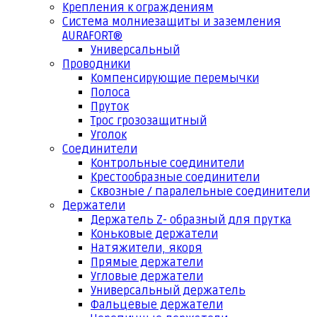
Крепления к ограждениям
Система молниезащиты и заземления
AURAFORT®
Универсальный
Проводники
Компенсирующие перемычки
Полоса
Пруток
Трос грозозащитный
Уголок
Соединители
Контрольные соединители
Крестообразные соединители
Сквозные / паралельные соединители
Держатели
Держатель Z- образный для прутка
Коньковые держатели
Натяжители, якоря
Прямые держатели
Угловые держатели
Универсальный держатель
Фальцевые держатели