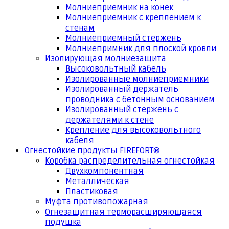
Молниеприемник на конек
Молниеприемник с креплением к
стенам
Молниеприемный стержень
Молниепримник для плоской кровли
Изолирующая молниезащита
Высоковольтный кабель
Изолированные молниеприемники
Изолированный держатель
проводника с бетонным основанием
Изолированный стержень с
держателями к стене
Крепление для высоковольтного
кабеля
Огнестойкие продукты FIREFORT®
Коробка распределительная огнестойкая
Двухкомпонентная
Металлическая
Пластиковая
Муфта противопожарная
Огнезащитная терморасширяющаяся
подушка