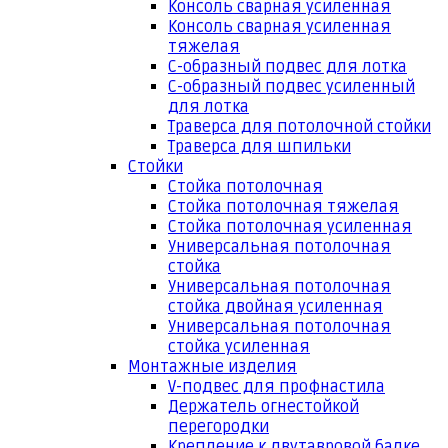
Консоль сварная усиленная
Консоль сварная усиленная
тяжелая
С-образный подвес для лотка
С-образный подвес усиленный
для лотка
Траверса для потолочной стойки
Траверса для шпильки
Стойки
Стойка потолочная
Стойка потолочная тяжелая
Стойка потолочная усиленная
Универсальная потолочная
стойка
Универсальная потолочная
стойка двойная усиленная
Универсальная потолочная
стойка усиленная
Монтажные изделия
V-подвес для профнастила
Держатель огнестойкой
перегородки
Крепление к двутавровой балке