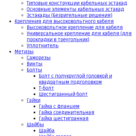
Типовые конструкции кабельных эстакад
Основные элементы кабельных эстакад
Эстакады (Безригельные решения)
Крепления для высоковольтного кабеля
Высоковольтное крепление для кабеля
Универсальное крепление для кабеля (для
прокладки в треугольник)
Уплотнитель
Метизы
Саморезы
Винты
Болты
Болт с полукруглой головкой и
квадратным подголовком
Т-болт
Шестигранный болт
Гайки
Гайка с фланцем
Гайка соединительная
Гайка шестигранная
Шайбы
Шайба