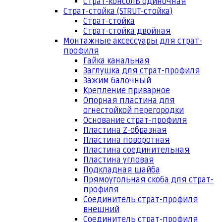
Страт-консоль одиночная
Страт-стойка (STRUT-стойка)
Страт-стойка
Страт-стойка двойная
Монтажные аксессуары для страт-
профиля
Гайка канальная
Заглушка для страт-профиля
Зажим балочный
Крепление приварное
Опорная пластина для
огнестойкой перегородки
Основание страт-профиля
Пластина Z-образная
Пластина поворотная
Пластина соединительная
Пластина угловая
Подкладная шайба
Прямоугольная скоба для страт-
профиля
Соединитель страт-профиля
внешний
Соединитель страт-профиля