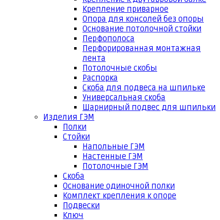
Крепление приварное
Опора для консолей без опоры
Основание потолочной стойки
Перфополоса
Перфорированная монтажная
лента
Потолочные скобы
Распорка
Скоба для подвеса на шпильке
Универсальная скоба
Шарнирный подвес для шпильки
Изделия ГЭМ
Полки
Стойки
Напольные ГЭМ
Настенные ГЭМ
Потолочные ГЭМ
Скоба
Основание одиночной полки
Комплект крепления к опоре
Подвески
Ключ