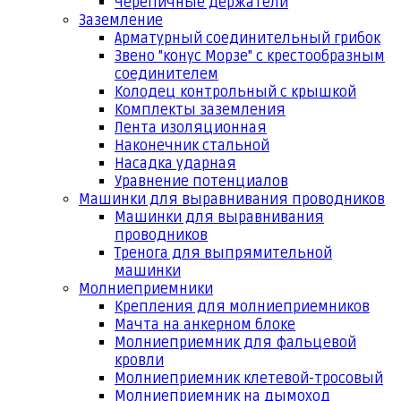
Черепичные держатели
Заземление
Арматурный соединительный грибок
Звено "конус Морзе" с крестообразным
соединителем
Колодец контрольный с крышкой
Комплекты заземления
Лента изоляционная
Наконечник стальной
Насадка ударная
Уравнение потенциалов
Машинки для выравнивания проводников
Машинки для выравнивания
проводников
Тренога для выпрямительной
машинки
Молниеприемники
Крепления для молниеприемников
Мачта на анкерном блоке
Молниеприемник для фальцевой
кровли
Молниеприемник клетевой-тросовый
Молниеприемник на дымоход