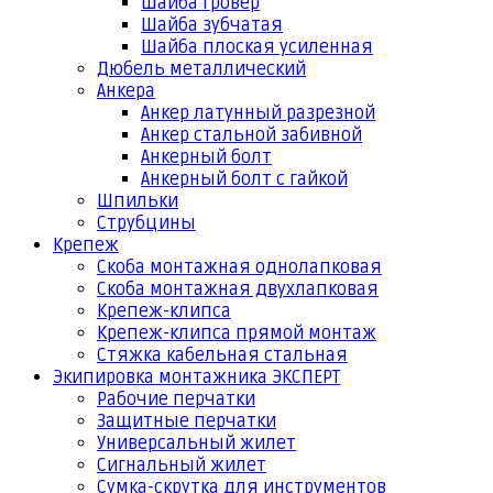
Шайба гровер
Шайба зубчатая
Шайба плоская усиленная
Дюбель металлический
Анкера
Анкер латунный разрезной
Анкер стальной забивной
Анкерный болт
Анкерный болт с гайкой
Шпильки
Струбцины
Крепеж
Скоба монтажная однолапковая
Скоба монтажная двухлапковая
Крепеж-клипса
Крепеж-клипса прямой монтаж
Стяжка кабельная стальная
Экипировка монтажника ЭКСПЕРТ
Рабочие перчатки
Защитные перчатки
Универсальный жилет
Сигнальный жилет
Сумка-скрутка для инструментов