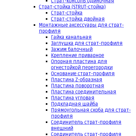
Страт-консоль одиночная
Страт-стойка (STRUT-стойка)
Страт-стойка
Страт-стойка двойная
Монтажные аксессуары для страт-
профиля
Гайка канальная
Заглушка для страт-профиля
Зажим балочный
Крепление приварное
Опорная пластина для
огнестойкой перегородки
Основание страт-профиля
Пластина Z-образная
Пластина поворотная
Пластина соединительная
Пластина угловая
Подкладная шайба
Прямоугольная скоба для страт-
профиля
Соединитель страт-профиля
внешний
Соединитель страт-профиля