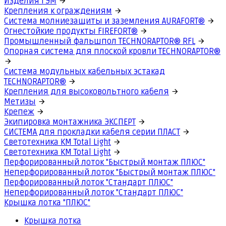
Изделия ГЭМ
Крепления к ограждениям
Система молниезащиты и заземления AURAFORT®
Огнестойкие продукты FIREFORT®
Промышленный фальшпол TECHNORAPTOR® RFL
Опорная система для плоской кровли TECHNORAPTOR®
Система модульных кабельных эстакад
TECHNORAPTOR®
Крепления для высоковольтного кабеля
Метизы
Крепеж
Экипировка монтажника ЭКСПЕРТ
СИСТЕМА для прокладки кабеля серии ПЛАСТ
Светотехника КМ Total Light
Светотехника КМ Total Light
Перфорированный лоток "Быстрый монтаж ПЛЮС"
Неперфорированный лоток "Быстрый монтаж ПЛЮС"
Перфорированный лоток "Стандарт ПЛЮС"
Неперфорированный лоток "Стандарт ПЛЮС"
Крышка лотка "ПЛЮС"
Крышка лотка