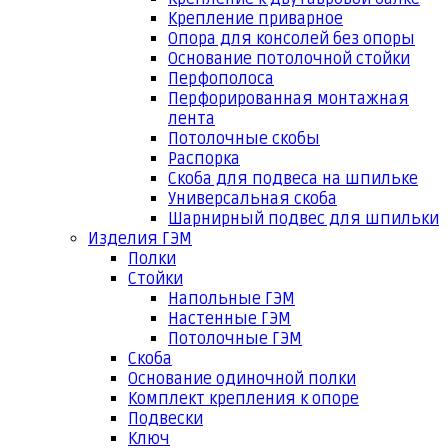
Крепление приварное
Опора для консолей без опоры
Основание потолочной стойки
Перфополоса
Перфорированная монтажная
лента
Потолочные скобы
Распорка
Скоба для подвеса на шпильке
Универсальная скоба
Шарнирный подвес для шпильки
Изделия ГЭМ
Полки
Стойки
Напольные ГЭМ
Настенные ГЭМ
Потолочные ГЭМ
Скоба
Основание одиночной полки
Комплект крепления к опоре
Подвески
Ключ