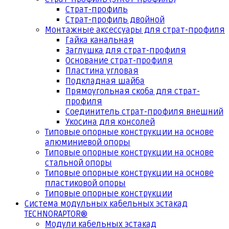
Страт-профиль
Страт-профиль двойной
Монтажные аксессуары для страт-профиля
Гайка канальная
Заглушка для страт-профиля
Основание страт-профиля
Пластина угловая
Подкладная шайба
Прямоугольная скоба для страт-
профиля
Соединитель страт-профиля внешний
Укосина для консолей
Типовые опорные конструкции на основе
алюминиевой опоры
Типовые опорные конструкции на основе
стальной опоры
Типовые опорные конструкции на основе
пластиковой опоры
Типовые опорные конструкции
Система модульных кабельных эстакад
TECHNORAPTOR®
Модули кабельных эстакад