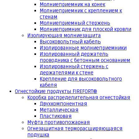
Молниеприемник на конек
Молниеприемник с креплением к
стенам
Молниеприемный стержень
Молниепримник для плоской кровли
Изолирующая молниезащита
Высоковольтный кабель
Изолированные молниеприемники
Изолированный держатель
проводника с бетонным основанием
Изолированный стержень с
держателями к стене
Крепление для высоковольтного
кабеля
Огнестойкие продукты FIREFORT®
Коробка распределительная огнестойкая
Двухкомпонентная
Металлическая
Пластиковая
Муфта противопожарная
Огнезащитная терморасширяющаяся
подушка