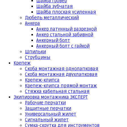
Шайба гровер
Шайба зубчатая
Шайба плоская усиленная
Дюбель металлический
Анкера
Анкер латунный разрезной
Анкер стальной забивной
Анкерный болт
Анкерный болт с гайкой
Шпильки
Струбцины
Крепеж
Скоба монтажная однолапковая
Скоба монтажная двухлапковая
Крепеж-клипса
Крепеж-клипса прямой монтаж
Стяжка кабельная стальная
Экипировка монтажника ЭКСПЕРТ
Рабочие перчатки
Защитные перчатки
Универсальный жилет
Сигнальный жилет
Сумка-скрутка для инструментов