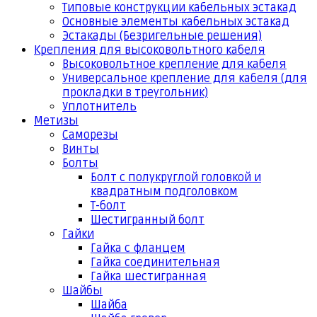
Типовые конструкции кабельных эстакад
Основные элементы кабельных эстакад
Эстакады (Безригельные решения)
Крепления для высоковольтного кабеля
Высоковольтное крепление для кабеля
Универсальное крепление для кабеля (для
прокладки в треугольник)
Уплотнитель
Метизы
Саморезы
Винты
Болты
Болт с полукруглой головкой и
квадратным подголовком
Т-болт
Шестигранный болт
Гайки
Гайка с фланцем
Гайка соединительная
Гайка шестигранная
Шайбы
Шайба