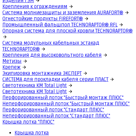
Изделия ГЭМ
Крепления к ограждениям
Система молниезащиты и заземления AURAFORT®
Огнестойкие продукты FIREFORT®
Промышленный фальшпол TECHNORAPTOR® RFL
Опорная система для плоской кровли TECHNORAPTOR®
Система модульных кабельных эстакад
TECHNORAPTOR®
Крепления для высоковольтного кабеля
Метизы
Крепеж
Экипировка монтажника ЭКСПЕРТ
СИСТЕМА для прокладки кабеля серии ПЛАСТ
Светотехника КМ Total Light
Светотехника КМ Total Light
Перфорированный лоток "Быстрый монтаж ПЛЮС"
Неперфорированный лоток "Быстрый монтаж ПЛЮС"
Перфорированный лоток "Стандарт ПЛЮС"
Неперфорированный лоток "Стандарт ПЛЮС"
Крышка лотка "ПЛЮС"
Крышка лотка