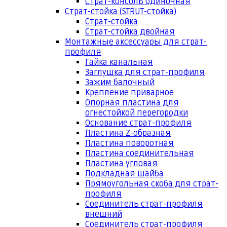
Страт-консоль одиночная
Страт-стойка (STRUT-стойка)
Страт-стойка
Страт-стойка двойная
Монтажные аксессуары для страт-
профиля
Гайка канальная
Заглушка для страт-профиля
Зажим балочный
Крепление приварное
Опорная пластина для
огнестойкой перегородки
Основание страт-профиля
Пластина Z-образная
Пластина поворотная
Пластина соединительная
Пластина угловая
Подкладная шайба
Прямоугольная скоба для страт-
профиля
Соединитель страт-профиля
внешний
Соединитель страт-профиля