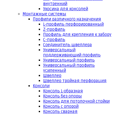
внутренний
Укосина для консолей
Монтажные системы
Профили различного назначения
L-профиль перфорированный
Z-профиль
Профиль для крепления к забору
С-профиль
Соединитель швеллера
Универсальный
поддерживающий профиль
Универсальный профиль
Универсальный профиль
усиленный
Швеллер
Швеллер тройная перфорация
Консоли
Консоль L-образная
Консоль без опоры
Консоль для потолочной стойки
Консоль с опорой
Консоль сварная