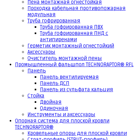
Пена монтажная огнестойкая
Проходка кабельная противопожарная
модульная
Труба гофрированная
Труба гофрированная ПВХ
Труба гофрированная ПНД с
антипиренами
Герметик монтажный огнестойкий
Аксессуары
Очиститель монтажной пены
Промышленный фальшпол TECHNORAPTOR® RFL
Панель
Панель вентилируемая
Панель ДСП
Панель из сульфата кальция
Стойка
Двойная
Одиночная
Инструменты и аксессуары
Опорная система для плоской кровли
TECHNORAPTOR®
Кровельные опоры для плоской кровли
Страт-профиль (STRUT-профиль)