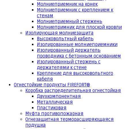
Молниеприемник на конек
Молниеприемник с креплением к
стенам
Молниеприемный стержень
Молниепримник для плоской кровли
Изолирующая молниезащита
Высоковольтный кабель
Изолированные молниеприемники
Изолированный держатель
проводника с бетонным основанием
Изолированный стержень с
держателями к стене
Крепление для высоковольтного
кабеля
Огнестойкие продукты FIREFORT®
Коробка распределительная огнестойкая
Двухкомпонентная
Металлическая
Пластиковая
Муфта противопожарная
Огнезащитная терморасширяющаяся
подушка