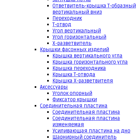
Ответвитель-крышка Т-образный
вертикальный вниз
Переходник
Т-отвод
Угол вертикальный
Угол горизонтальный
Х-разветвитель
Крышки фасонных изделий
Крышка вертикального угла
Крышка горизонтального угла
Крышка переходника
Крышка Т-отвода
Крышка Х-разветвителя
Аксессуары
Уголок опорный
Фиксатор крышки
Соединительная пластина
Соединительная пластина
Соединительная пластина
изменяемая
Усиливающая пластина на дно
Шарнирный соединитель