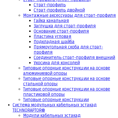
Страт-профиль
Страт-профиль двойной
Монтажные аксессуары для страт-профиля
Гайка канальная
Заглушка для страт-профиля
Основание страт-профиля
Пластина угловая
Подкладная шайба
Прямоугольная скоба для страт-
профиля
Соединитель страт-профиля внешний
Укосина для консолей
Типовые опорные конструкции на основе
алюминиевой опоры
Типовые опорные конструкции на основе
стальной опоры
Типовые опорные конструкции на основе
пластиковой опоры
Типовые опорные конструкции
Система модульных кабельных эстакад
TECHNORAPTOR®
Модули кабельных эстакад