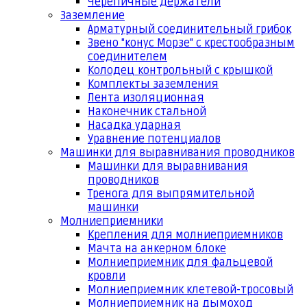
Черепичные держатели
Заземление
Арматурный соединительный грибок
Звено "конус Морзе" с крестообразным
соединителем
Колодец контрольный с крышкой
Комплекты заземления
Лента изоляционная
Наконечник стальной
Насадка ударная
Уравнение потенциалов
Машинки для выравнивания проводников
Машинки для выравнивания
проводников
Тренога для выпрямительной
машинки
Молниеприемники
Крепления для молниеприемников
Мачта на анкерном блоке
Молниеприемник для фальцевой
кровли
Молниеприемник клетевой-тросовый
Молниеприемник на дымоход