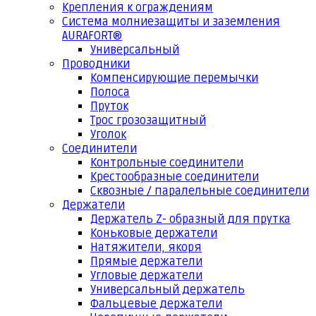
Крепления к ограждениям
Система молниезащиты и заземления
AURAFORT®
Универсальный
Проводники
Компенсирующие перемычки
Полоса
Пруток
Трос грозозащитный
Уголок
Соединители
Контрольные соединители
Крестообразные соединители
Сквозные / паралельные соединители
Держатели
Держатель Z- образный для прутка
Коньковые держатели
Натяжители, якоря
Прямые держатели
Угловые держатели
Универсальный держатель
Фальцевые держатели