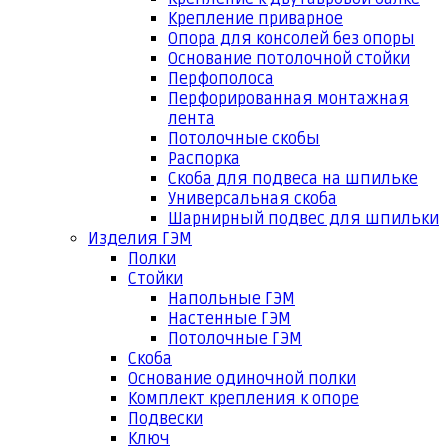
Крепление приварное
Опора для консолей без опоры
Основание потолочной стойки
Перфополоса
Перфорированная монтажная
лента
Потолочные скобы
Распорка
Скоба для подвеса на шпильке
Универсальная скоба
Шарнирный подвес для шпильки
Изделия ГЭМ
Полки
Стойки
Напольные ГЭМ
Настенные ГЭМ
Потолочные ГЭМ
Скоба
Основание одиночной полки
Комплект крепления к опоре
Подвески
Ключ