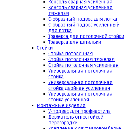
Консоль сварная усиленная
Консоль сварная усиленная
тяжелая
С-образный подвес для лотка
С-образный подвес усиленный
для лотка
Траверса для потолочной стойки
Траверса для шпильки
Стойки
Стойка потолочная
Стойка потолочная тяжелая
Стойка потолочная усиленная
Универсальная потолочная
стойка
Универсальная потолочная
стойка двойная усиленная
Универсальная потолочная
стойка усиленная
Монтажные изделия
V-подвес для профнастила
Держатель огнестойкой
перегородки
Крепление к двутавровой балке