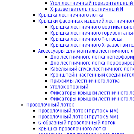
Угол лестничный горизонтальный
Х-разветвитель лестничный N
Крышка лестничного лотка
Крышки фасонных изделий лестничног
Крышка лестничного вертикальног
Крышка лестничного горизонтальн
Крышка лестничного Т-отвода
Крышка лестничного Х-разветвит
Аксессуары для монтажа лестничного л
Дно лестничного лотка неперфори
Дно лестничного лотка перфориро
Кабельный спуск лестничного лот
Кронштейн настенный соедините
Прижимы лестничного лотка
Уголок опорный
Фиксаторы крышки лестничного л
Фиксаторы крышки лестничного ло
Проволочный лоток
Проволочный лоток (пруток 4 мм)
Проволочный лоток (пруток 5 мм)
G-образный проволочный лоток
Крышка проволочного лотка