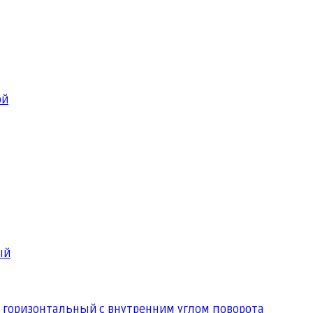
ой
ый
 горизонтальный с внутренним углом поворота