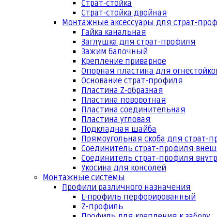
Страт-стойка
Страт-стойка двойная
Монтажные аксессуары для страт-про
Гайка канальная
Заглушка для страт-профиля
Зажим балочный
Крепление приварное
Опорная пластина для огнестойко
Основание страт-профиля
Пластина Z-образная
Пластина поворотная
Пластина соединительная
Пластина угловая
Подкладная шайба
Прямоугольная скоба для страт-
Соединитель страт-профиля вне
Соединитель страт-профиля внут
Укосина для консолей
Монтажные системы
Профили различного назначения
L-профиль перфорированный
Z-профиль
Профиль для крепления к забору