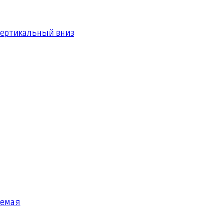
вертикальный вниз
яемая