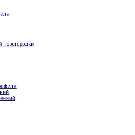
филя
й перегородки
профиля
шний
ренний