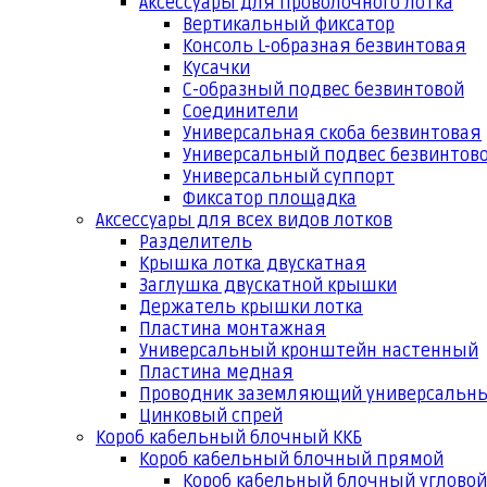
Аксессуары для проволочного лотка
Вертикальный фиксатор
Консоль L-образная безвинтовая
Кусачки
С-образный подвес безвинтовой
Соединители
Универсальная скоба безвинтовая
Универсальный подвес безвинтов
Универсальный суппорт
Фиксатор площадка
Аксессуары для всех видов лотков
Разделитель
Крышка лотка двускатная
Заглушка двускатной крышки
Держатель крышки лотка
Пластина монтажная
Универсальный кронштейн настенный
Пластина медная
Проводник заземляющий универсальн
Цинковый спрей
Короб кабельный блочный ККБ
Короб кабельный блочный прямой
Короб кабельный блочный угловой