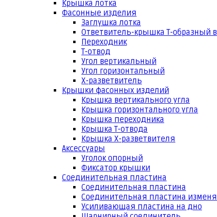
Крышка лотка
Фасонные изделия
Заглушка лотка
Ответвитель-крышка Т-образный 
Переходник
Т-отвод
Угол вертикальный
Угол горизонтальный
Х-разветвитель
Крышки фасонных изделий
Крышка вертикального угла
Крышка горизонтального угла
Крышка переходника
Крышка Т-отвода
Крышка Х-разветвителя
Аксессуары
Уголок опорный
Фиксатор крышки
Соединительная пластина
Соединительная пластина
Соединительная пластина измен
Усиливающая пластина на дно
Шарнирный соединитель