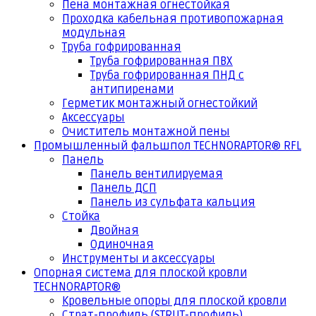
Пена монтажная огнестойкая
Проходка кабельная противопожарная
модульная
Труба гофрированная
Труба гофрированная ПВХ
Труба гофрированная ПНД с
антипиренами
Герметик монтажный огнестойкий
Аксессуары
Очиститель монтажной пены
Промышленный фальшпол TECHNORAPTOR® RFL
Панель
Панель вентилируемая
Панель ДСП
Панель из сульфата кальция
Стойка
Двойная
Одиночная
Инструменты и аксессуары
Опорная система для плоской кровли
TECHNORAPTOR®
Кровельные опоры для плоской кровли
Страт-профиль (STRUT-профиль)