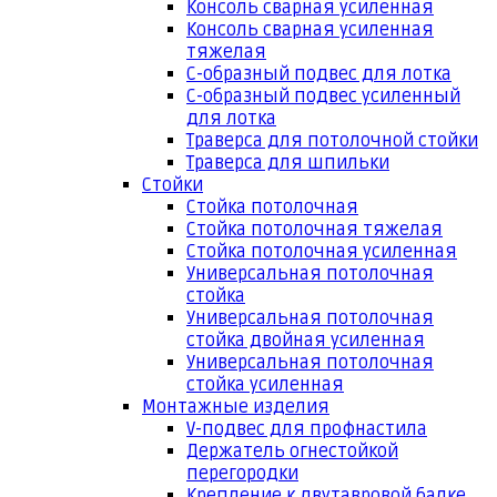
Консоль сварная усиленная
Консоль сварная усиленная
тяжелая
С-образный подвес для лотка
С-образный подвес усиленный
для лотка
Траверса для потолочной стойки
Траверса для шпильки
Стойки
Стойка потолочная
Стойка потолочная тяжелая
Стойка потолочная усиленная
Универсальная потолочная
стойка
Универсальная потолочная
стойка двойная усиленная
Универсальная потолочная
стойка усиленная
Монтажные изделия
V-подвес для профнастила
Держатель огнестойкой
перегородки
Крепление к двутавровой балке