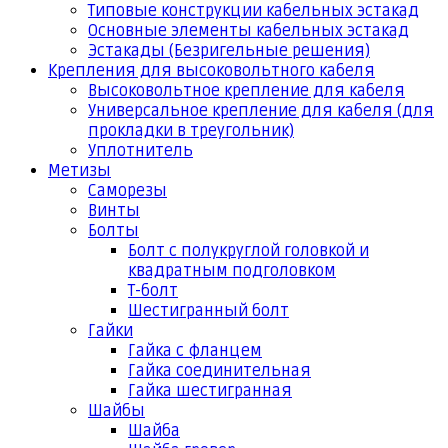
Типовые конструкции кабельных эстакад
Основные элементы кабельных эстакад
Эстакады (Безригельные решения)
Крепления для высоковольтного кабеля
Высоковольтное крепление для кабеля
Универсальное крепление для кабеля (для
прокладки в треугольник)
Уплотнитель
Метизы
Саморезы
Винты
Болты
Болт с полукруглой головкой и
квадратным подголовком
Т-болт
Шестигранный болт
Гайки
Гайка с фланцем
Гайка соединительная
Гайка шестигранная
Шайбы
Шайба