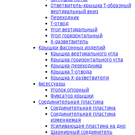
Ответвитель-крышка Т-образный
вертикальный вниз
Переходник
Т-отвод
Угол вертикальный
Угол горизонтальный
Х-разветвитель
Крышки фасонных изделий
Крышка вертикального угла
Крышка горизонтального угла
Крышка переходника
Крышка Т-отвода
Крышка Х-разветвителя
Аксессуары
Уголок опорный
Фиксатор крышки
Соединительная пластина
Соединительная пластина
Соединительная пластина
изменяемая
Усиливающая пластина на дно
Шарнирный соединитель