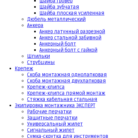
Шайба гровер
Шайба зубчатая
Шайба плоская усиленная
Дюбель металлический
Анкера
Анкер латунный разрезной
Анкер стальной забивной
Анкерный болт
Анкерный болт с гайкой
Шпильки
Струбцины
Крепеж
Скоба монтажная однолапковая
Скоба монтажная двухлапковая
Крепеж-клипса
Крепеж-клипса прямой монтаж
Стяжка кабельная стальная
Экипировка монтажника ЭКСПЕРТ
Рабочие перчатки
Защитные перчатки
Универсальный жилет
Сигнальный жилет
Сумка-скрутка для инструментов