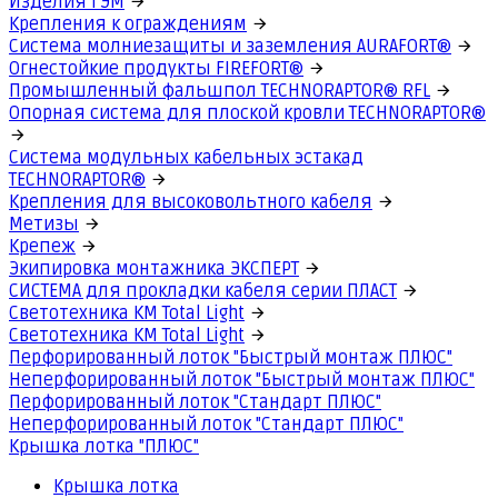
Изделия ГЭМ
Крепления к ограждениям
Система молниезащиты и заземления AURAFORT®
Огнестойкие продукты FIREFORT®
Промышленный фальшпол TECHNORAPTOR® RFL
Опорная система для плоской кровли TECHNORAPTOR®
Система модульных кабельных эстакад
TECHNORAPTOR®
Крепления для высоковольтного кабеля
Метизы
Крепеж
Экипировка монтажника ЭКСПЕРТ
СИСТЕМА для прокладки кабеля серии ПЛАСТ
Светотехника КМ Total Light
Светотехника КМ Total Light
Перфорированный лоток "Быстрый монтаж ПЛЮС"
Неперфорированный лоток "Быстрый монтаж ПЛЮС"
Перфорированный лоток "Стандарт ПЛЮС"
Неперфорированный лоток "Стандарт ПЛЮС"
Крышка лотка "ПЛЮС"
Крышка лотка