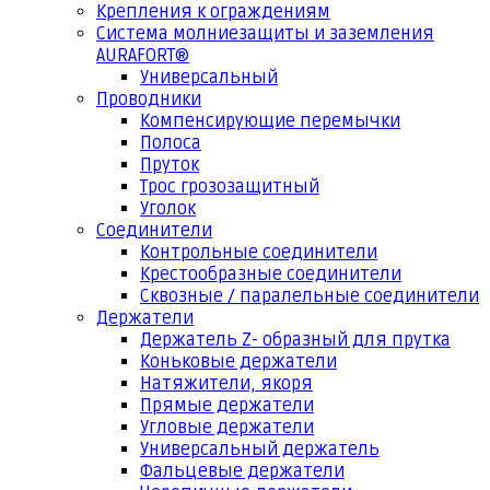
Крепления к ограждениям
Система молниезащиты и заземления
AURAFORT®
Универсальный
Проводники
Компенсирующие перемычки
Полоса
Пруток
Трос грозозащитный
Уголок
Соединители
Контрольные соединители
Крестообразные соединители
Сквозные / паралельные соединители
Держатели
Держатель Z- образный для прутка
Коньковые держатели
Натяжители, якоря
Прямые держатели
Угловые держатели
Универсальный держатель
Фальцевые держатели