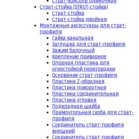
Страт-консоль одиночная
Страт-стойка (STRUT-стойка)
Страт-стойка
Страт-стойка двойная
Монтажные аксессуары для страт-
профиля
Гайка канальная
Заглушка для страт-профиля
Зажим балочный
Крепление приварное
Опорная пластина для
огнестойкой перегородки
Основание страт-профиля
Пластина Z-образная
Пластина поворотная
Пластина соединительная
Пластина угловая
Подкладная шайба
Прямоугольная скоба для страт-
профиля
Соединитель страт-профиля
внешний
Соединитель страт-профиля