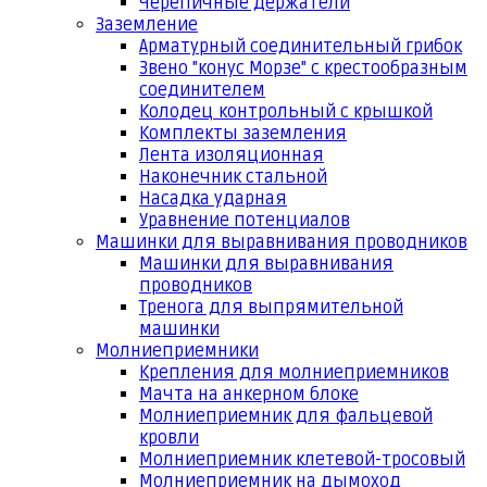
Черепичные держатели
Заземление
Арматурный соединительный грибок
Звено "конус Морзе" с крестообразным
соединителем
Колодец контрольный с крышкой
Комплекты заземления
Лента изоляционная
Наконечник стальной
Насадка ударная
Уравнение потенциалов
Машинки для выравнивания проводников
Машинки для выравнивания
проводников
Тренога для выпрямительной
машинки
Молниеприемники
Крепления для молниеприемников
Мачта на анкерном блоке
Молниеприемник для фальцевой
кровли
Молниеприемник клетевой-тросовый
Молниеприемник на дымоход