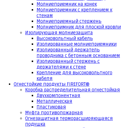
Молниеприемник на конек
Молниеприемник с креплением к
стенам
Молниеприемный стержень
Молниепримник для плоской кровли
Изолирующая молниезащита
Высоковольтный кабель
Изолированные молниеприемники
Изолированный держатель
проводника с бетонным основанием
Изолированный стержень с
держателями к стене
Крепление для высоковольтного
кабеля
Огнестойкие продукты FIREFORT®
Коробка распределительная огнестойкая
Двухкомпонентная
Металлическая
Пластиковая
Муфта противопожарная
Огнезащитная терморасширяющаяся
подушка