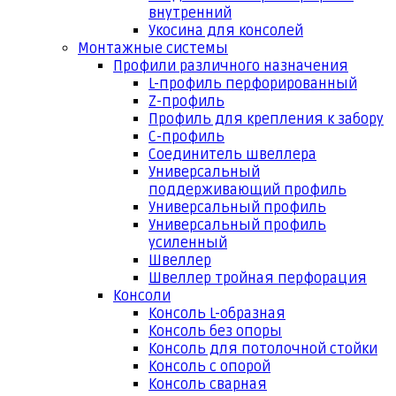
внутренний
Укосина для консолей
Монтажные системы
Профили различного назначения
L-профиль перфорированный
Z-профиль
Профиль для крепления к забору
С-профиль
Соединитель швеллера
Универсальный
поддерживающий профиль
Универсальный профиль
Универсальный профиль
усиленный
Швеллер
Швеллер тройная перфорация
Консоли
Консоль L-образная
Консоль без опоры
Консоль для потолочной стойки
Консоль с опорой
Консоль сварная