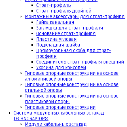
Страт-профиль
Страт-профиль двойной
Монтажные аксессуары для страт-профиля
Гайка канальная
Заглушка для страт-профиля
Основание страт-профиля
Пластина угловая
Подкладная шайба
Прямоугольная скоба для страт-
профиля
Соединитель страт-профиля внешний
Укосина для консолей
Типовые опорные конструкции на основе
алюминиевой опоры
Типовые опорные конструкции на основе
стальной опоры
Типовые опорные конструкции на основе
пластиковой опоры
Типовые опорные конструкции
Система модульных кабельных эстакад
TECHNORAPTOR®
Модули кабельных эстакад