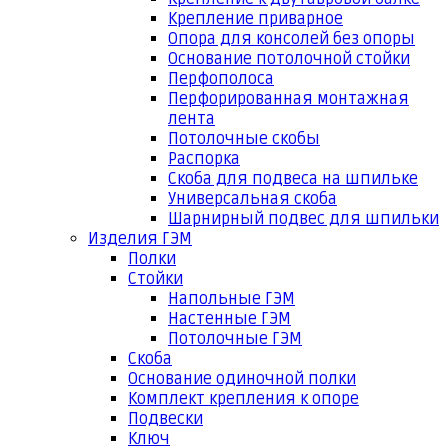
Крепление приварное
Опора для консолей без опоры
Основание потолочной стойки
Перфополоса
Перфорированная монтажная
лента
Потолочные скобы
Распорка
Скоба для подвеса на шпильке
Универсальная скоба
Шарнирный подвес для шпильки
Изделия ГЭМ
Полки
Стойки
Напольные ГЭМ
Настенные ГЭМ
Потолочные ГЭМ
Скоба
Основание одиночной полки
Комплект крепления к опоре
Подвески
Ключ