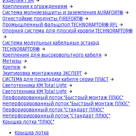
Изделия ГЭМ
Крепления к ограждениям
Система молниезащиты и заземления AURAFORT®
Огнестойкие продукты FIREFORT®
Промышленный фальшпол TECHNORAPTOR® RFL
Опорная система для плоской кровли TECHNORAPTOR®
Система модульных кабельных эстакад
TECHNORAPTOR®
Крепления для высоковольтного кабеля
Метизы
Крепеж
Экипировка монтажника ЭКСПЕРТ
СИСТЕМА для прокладки кабеля серии ПЛАСТ
Светотехника КМ Total Light
Светотехника КМ Total Light
Перфорированный лоток "Быстрый монтаж ПЛЮС"
Неперфорированный лоток "Быстрый монтаж ПЛЮС"
Перфорированный лоток "Стандарт ПЛЮС"
Неперфорированный лоток "Стандарт ПЛЮС"
Крышка лотка "ПЛЮС"
Крышка лотка