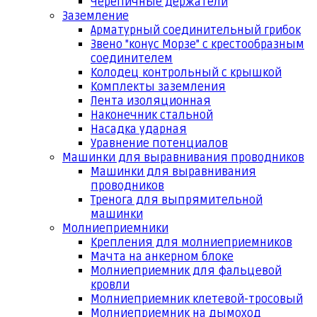
Черепичные держатели
Заземление
Арматурный соединительный грибок
Звено "конус Морзе" с крестообразным
соединителем
Колодец контрольный с крышкой
Комплекты заземления
Лента изоляционная
Наконечник стальной
Насадка ударная
Уравнение потенциалов
Машинки для выравнивания проводников
Машинки для выравнивания
проводников
Тренога для выпрямительной
машинки
Молниеприемники
Крепления для молниеприемников
Мачта на анкерном блоке
Молниеприемник для фальцевой
кровли
Молниеприемник клетевой-тросовый
Молниеприемник на дымоход