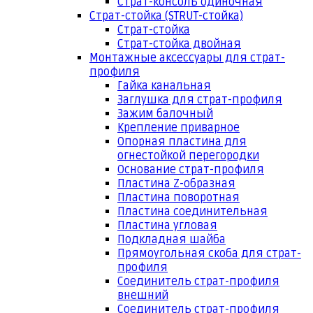
Страт-консоль одиночная
Страт-стойка (STRUT-стойка)
Страт-стойка
Страт-стойка двойная
Монтажные аксессуары для страт-
профиля
Гайка канальная
Заглушка для страт-профиля
Зажим балочный
Крепление приварное
Опорная пластина для
огнестойкой перегородки
Основание страт-профиля
Пластина Z-образная
Пластина поворотная
Пластина соединительная
Пластина угловая
Подкладная шайба
Прямоугольная скоба для страт-
профиля
Соединитель страт-профиля
внешний
Соединитель страт-профиля