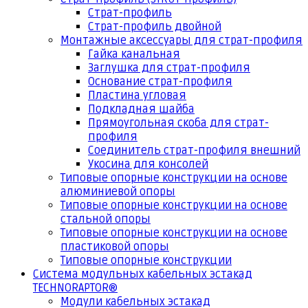
Страт-профиль
Страт-профиль двойной
Монтажные аксессуары для страт-профиля
Гайка канальная
Заглушка для страт-профиля
Основание страт-профиля
Пластина угловая
Подкладная шайба
Прямоугольная скоба для страт-
профиля
Соединитель страт-профиля внешний
Укосина для консолей
Типовые опорные конструкции на основе
алюминиевой опоры
Типовые опорные конструкции на основе
стальной опоры
Типовые опорные конструкции на основе
пластиковой опоры
Типовые опорные конструкции
Система модульных кабельных эстакад
TECHNORAPTOR®
Модули кабельных эстакад