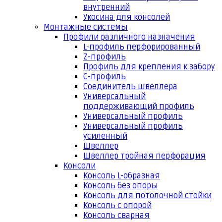
внутренний
Укосина для консолей
Монтажные системы
Профили различного назначения
L-профиль перфорированный
Z-профиль
Профиль для крепления к забору
С-профиль
Соединитель швеллера
Универсальный
поддерживающий профиль
Универсальный профиль
Универсальный профиль
усиленный
Швеллер
Швеллер тройная перфорация
Консоли
Консоль L-образная
Консоль без опоры
Консоль для потолочной стойки
Консоль с опорой
Консоль сварная