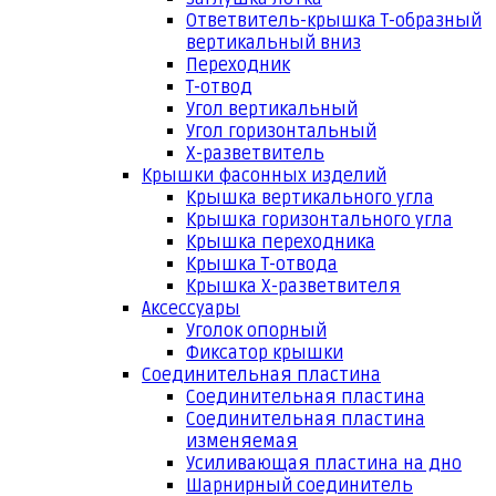
Ответвитель-крышка Т-образный
вертикальный вниз
Переходник
Т-отвод
Угол вертикальный
Угол горизонтальный
Х-разветвитель
Крышки фасонных изделий
Крышка вертикального угла
Крышка горизонтального угла
Крышка переходника
Крышка Т-отвода
Крышка Х-разветвителя
Аксессуары
Уголок опорный
Фиксатор крышки
Соединительная пластина
Соединительная пластина
Соединительная пластина
изменяемая
Усиливающая пластина на дно
Шарнирный соединитель