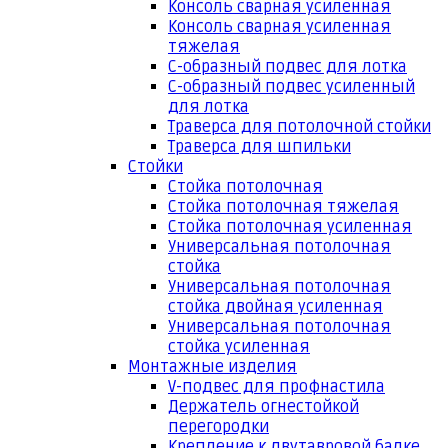
Консоль сварная усиленная
Консоль сварная усиленная
тяжелая
С-образный подвес для лотка
С-образный подвес усиленный
для лотка
Траверса для потолочной стойки
Траверса для шпильки
Стойки
Стойка потолочная
Стойка потолочная тяжелая
Стойка потолочная усиленная
Универсальная потолочная
стойка
Универсальная потолочная
стойка двойная усиленная
Универсальная потолочная
стойка усиленная
Монтажные изделия
V-подвес для профнастила
Держатель огнестойкой
перегородки
Крепление к двутавровой балке