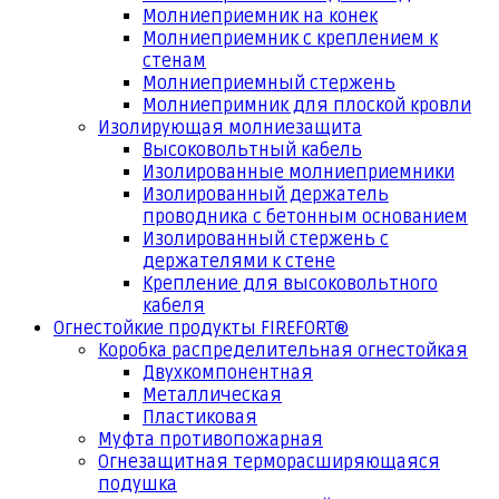
Молниеприемник на конек
Молниеприемник с креплением к
стенам
Молниеприемный стержень
Молниепримник для плоской кровли
Изолирующая молниезащита
Высоковольтный кабель
Изолированные молниеприемники
Изолированный держатель
проводника с бетонным основанием
Изолированный стержень с
держателями к стене
Крепление для высоковольтного
кабеля
Огнестойкие продукты FIREFORT®
Коробка распределительная огнестойкая
Двухкомпонентная
Металлическая
Пластиковая
Муфта противопожарная
Огнезащитная терморасширяющаяся
подушка