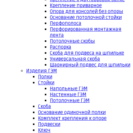
Крепление приварное
Опора для консолей без опоры
Основание потолочной стойки
Перфополоса
Перфорированная монтажная
лента
Потолочные скобы
Распорка
Скоба для подвеса на шпильке
Универсальная скоба
Шарнирный подвес для шпильки
Изделия ГЭМ
Полки
Стойки
Напольные ГЭМ
Настенные ГЭМ
Потолочные ГЭМ
Скоба
Основание одиночной полки
Комплект крепления к опоре
Подвески
Ключ