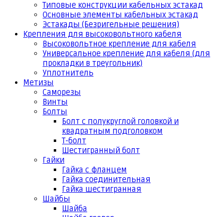
Типовые конструкции кабельных эстакад
Основные элементы кабельных эстакад
Эстакады (Безригельные решения)
Крепления для высоковольтного кабеля
Высоковольтное крепление для кабеля
Универсальное крепление для кабеля (для
прокладки в треугольник)
Уплотнитель
Метизы
Саморезы
Винты
Болты
Болт с полукруглой головкой и
квадратным подголовком
Т-болт
Шестигранный болт
Гайки
Гайка с фланцем
Гайка соединительная
Гайка шестигранная
Шайбы
Шайба