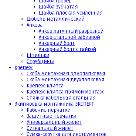
Шайба гровер
Шайба зубчатая
Шайба плоская усиленная
Дюбель металлический
Анкера
Анкер латунный разрезной
Анкер стальной забивной
Анкерный болт
Анкерный болт с гайкой
Шпильки
Струбцины
Крепеж
Скоба монтажная однолапковая
Скоба монтажная двухлапковая
Крепеж-клипса
Крепеж-клипса прямой монтаж
Стяжка кабельная стальная
Экипировка монтажника ЭКСПЕРТ
Рабочие перчатки
Защитные перчатки
Универсальный жилет
Сигнальный жилет
Сумка-скрутка для инструментов