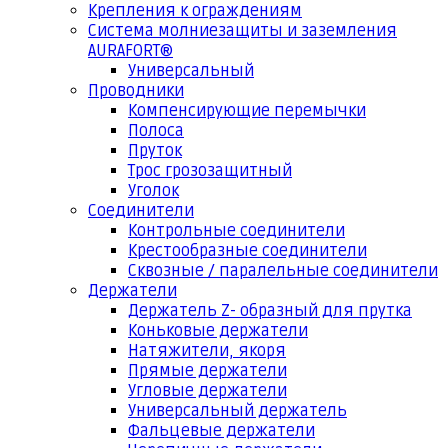
Крепления к ограждениям
Система молниезащиты и заземления
AURAFORT®
Универсальный
Проводники
Компенсирующие перемычки
Полоса
Пруток
Трос грозозащитный
Уголок
Соединители
Контрольные соединители
Крестообразные соединители
Сквозные / паралельные соединители
Держатели
Держатель Z- образный для прутка
Коньковые держатели
Натяжители, якоря
Прямые держатели
Угловые держатели
Универсальный держатель
Фальцевые держатели