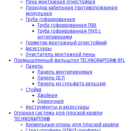
Пена монтажная огнестойкая
Проходка кабельная противопожарная
модульная
Труба гофрированная
Труба гофрированная ПВХ
Труба гофрированная ПНД с
антипиренами
Герметик монтажный огнестойкий
Аксессуары
Очиститель монтажной пены
Промышленный фальшпол TECHNORAPTOR® RFL
Панель
Панель вентилируемая
Панель ДСП
Панель из сульфата кальция
Стойка
Двойная
Одиночная
Инструменты и аксессуары
Опорная система для плоской кровли
TECHNORAPTOR®
Кровельные опоры для плоской кровли
Страт-профиль (STRUT-профиль)