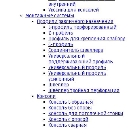
внутренний
Укосина для консолей
Монтажные системы
Профили различного назначения
L-профиль перфорированный
Z-профиль
Профиль для крепления к забору
С-профиль
Соединитель швеллера
Универсальный
поддерживающий профиль
Универсальный профиль
Универсальный профиль
усиленный
Швеллер
Швеллер тройная перфорация
Консоли
Консоль L-образная
Консоль без опоры
Консоль для потолочной стойки
Консоль с опорой
Консоль сварная