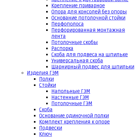
Крепление приварное
Опора для консолей без опоры
Основание потолочной стойки
Перфополоса
Перфорированная монтажная
лента
Потолочные скобы
Распорка
Скоба для подвеса на шпильке
Универсальная скоба
Шарнирный подвес для шпильки
Изделия ГЭМ
Полки
Стойки
Напольные ГЭМ
Настенные ГЭМ
Потолочные ГЭМ
Скоба
Основание одиночной полки
Комплект крепления к опоре
Подвески
Ключ