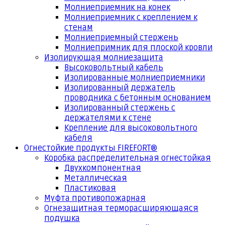
Молниеприемник на конек
Молниеприемник с креплением к
стенам
Молниеприемный стержень
Молниепримник для плоской кровли
Изолирующая молниезащита
Высоковольтный кабель
Изолированные молниеприемники
Изолированный держатель
проводника с бетонным основанием
Изолированный стержень с
держателями к стене
Крепление для высоковольтного
кабеля
Огнестойкие продукты FIREFORT®
Коробка распределительная огнестойкая
Двухкомпонентная
Металлическая
Пластиковая
Муфта противопожарная
Огнезащитная терморасширяющаяся
подушка