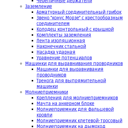
Черепичные держатели
Заземление
Арматурный соединительный грибок
Звено "конус Морзе" с крестообразным
соединителем
Колодец контрольный с крышкой
Комплекты заземления
Лента изоляционная
Наконечник стальной
Насадка ударная
Уравнение потенциалов
Машинки для выравнивания проводников
Машинки для выравнивания
проводников
Тренога для выпрямительной
машинки
Молниеприемники
Крепления для молниеприемников
Мачта на анкерном блоке
Молниеприемник для фальцевой
кровли
Молниеприемник клетевой-тросовый
Молниеприемник на дымоход