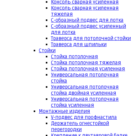
Консоль сварная усиленная
Консоль сварная усиленная
тяжелая
С-образный подвес для лотка
С-образный подвес усиленный
для лотка
Траверса для потолочной стойки
Траверса для шпильки
Стойки
Стойка потолочная
Стойка потолочная тяжелая
Стойка потолочная усиленная
Универсальная потолочная
стойка
Универсальная потолочная
стойка двойная усиленная
Универсальная потолочная
стойка усиленная
Монтажные изделия
V-подвес для профнастила
Держатель огнестойкой
перегородки
Крепление к двутавровой балке