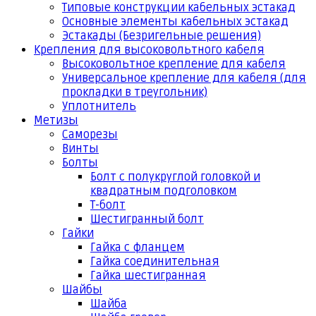
Типовые конструкции кабельных эстакад
Основные элементы кабельных эстакад
Эстакады (Безригельные решения)
Крепления для высоковольтного кабеля
Высоковольтное крепление для кабеля
Универсальное крепление для кабеля (для
прокладки в треугольник)
Уплотнитель
Метизы
Саморезы
Винты
Болты
Болт с полукруглой головкой и
квадратным подголовком
Т-болт
Шестигранный болт
Гайки
Гайка с фланцем
Гайка соединительная
Гайка шестигранная
Шайбы
Шайба