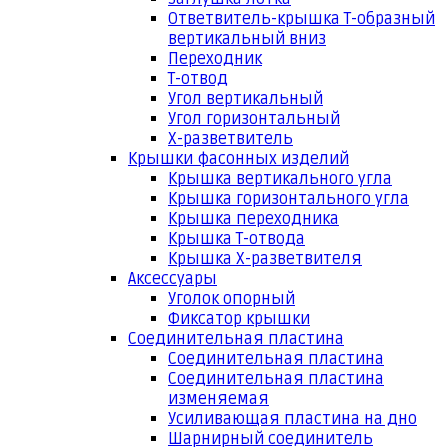
Ответвитель-крышка Т-образный
вертикальный вниз
Переходник
Т-отвод
Угол вертикальный
Угол горизонтальный
Х-разветвитель
Крышки фасонных изделий
Крышка вертикального угла
Крышка горизонтального угла
Крышка переходника
Крышка Т-отвода
Крышка Х-разветвителя
Аксессуары
Уголок опорный
Фиксатор крышки
Соединительная пластина
Соединительная пластина
Соединительная пластина
изменяемая
Усиливающая пластина на дно
Шарнирный соединитель