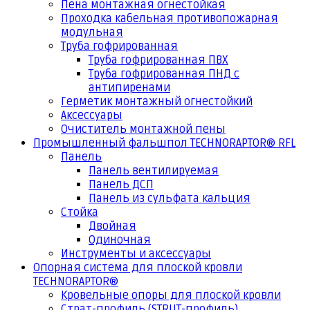
Пена монтажная огнестойкая
Проходка кабельная противопожарная
модульная
Труба гофрированная
Труба гофрированная ПВХ
Труба гофрированная ПНД с
антипиренами
Герметик монтажный огнестойкий
Аксессуары
Очиститель монтажной пены
Промышленный фальшпол TECHNORAPTOR® RFL
Панель
Панель вентилируемая
Панель ДСП
Панель из сульфата кальция
Стойка
Двойная
Одиночная
Инструменты и аксессуары
Опорная система для плоской кровли
TECHNORAPTOR®
Кровельные опоры для плоской кровли
Страт-профиль (STRUT-профиль)