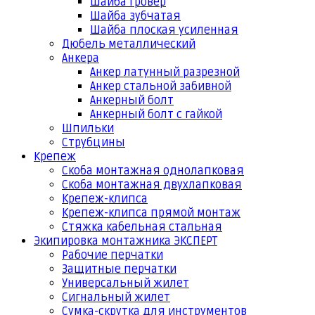
Шайба гровер
Шайба зубчатая
Шайба плоская усиленная
Дюбель металлический
Анкера
Анкер латунный разрезной
Анкер стальной забивной
Анкерный болт
Анкерный болт с гайкой
Шпильки
Струбцины
Крепеж
Скоба монтажная однолапковая
Скоба монтажная двухлапковая
Крепеж-клипса
Крепеж-клипса прямой монтаж
Стяжка кабельная стальная
Экипировка монтажника ЭКСПЕРТ
Рабочие перчатки
Защитные перчатки
Универсальный жилет
Сигнальный жилет
Сумка-скрутка для инструментов