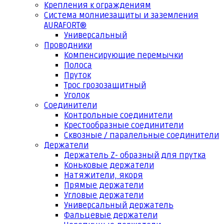
Крепления к ограждениям
Система молниезащиты и заземления
AURAFORT®
Универсальный
Проводники
Компенсирующие перемычки
Полоса
Пруток
Трос грозозащитный
Уголок
Соединители
Контрольные соединители
Крестообразные соединители
Сквозные / паралельные соединители
Держатели
Держатель Z- образный для прутка
Коньковые держатели
Натяжители, якоря
Прямые держатели
Угловые держатели
Универсальный держатель
Фальцевые держатели