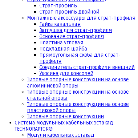
Страт-профиль
Страт-профиль двойной
Монтажные аксессуары для страт-профиля
Гайка канальная
Заглушка для страт-профиля
Основание страт-профиля
Пластина угловая
Подкладная шайба
Прямоугольная скоба для страт-
профиля
Соединитель страт-профиля внешний
Укосина для консолей
Типовые опорные конструкции на основе
алюминиевой опоры
Типовые опорные конструкции на основе
стальной опоры
Типовые опорные конструкции на основе
пластиковой опоры
Типовые опорные конструкции
Система модульных кабельных эстакад
TECHNORAPTOR®
Модули кабельных эстакад