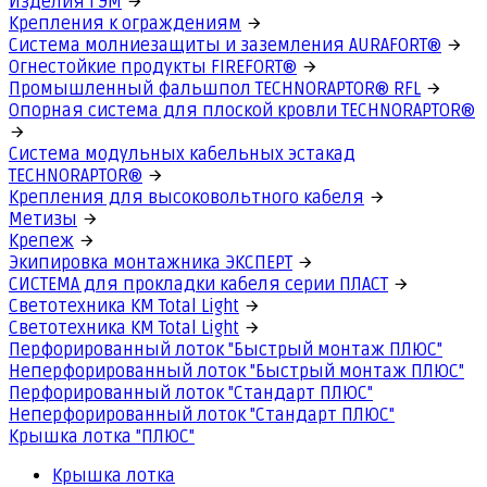
Изделия ГЭМ
Крепления к ограждениям
Система молниезащиты и заземления AURAFORT®
Огнестойкие продукты FIREFORT®
Промышленный фальшпол TECHNORAPTOR® RFL
Опорная система для плоской кровли TECHNORAPTOR®
Система модульных кабельных эстакад
TECHNORAPTOR®
Крепления для высоковольтного кабеля
Метизы
Крепеж
Экипировка монтажника ЭКСПЕРТ
СИСТЕМА для прокладки кабеля серии ПЛАСТ
Светотехника КМ Total Light
Светотехника КМ Total Light
Перфорированный лоток "Быстрый монтаж ПЛЮС"
Неперфорированный лоток "Быстрый монтаж ПЛЮС"
Перфорированный лоток "Стандарт ПЛЮС"
Неперфорированный лоток "Стандарт ПЛЮС"
Крышка лотка "ПЛЮС"
Крышка лотка