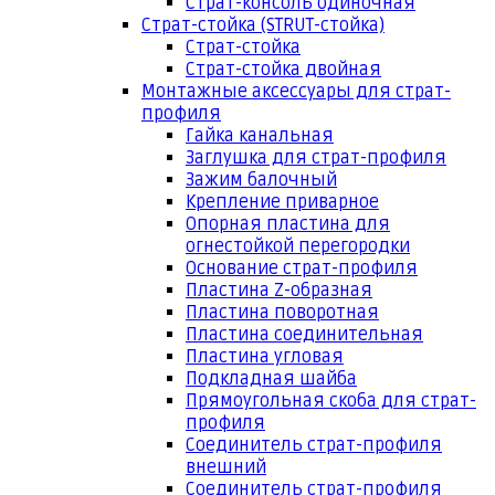
Страт-консоль одиночная
Страт-стойка (STRUT-стойка)
Страт-стойка
Страт-стойка двойная
Монтажные аксессуары для страт-
профиля
Гайка канальная
Заглушка для страт-профиля
Зажим балочный
Крепление приварное
Опорная пластина для
огнестойкой перегородки
Основание страт-профиля
Пластина Z-образная
Пластина поворотная
Пластина соединительная
Пластина угловая
Подкладная шайба
Прямоугольная скоба для страт-
профиля
Соединитель страт-профиля
внешний
Соединитель страт-профиля