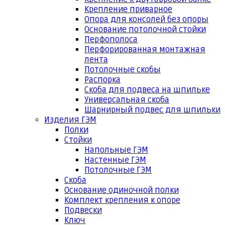
Крепление приварное
Опора для консолей без опоры
Основание потолочной стойки
Перфополоса
Перфорированная монтажная
лента
Потолочные скобы
Распорка
Скоба для подвеса на шпильке
Универсальная скоба
Шарнирный подвес для шпильки
Изделия ГЭМ
Полки
Стойки
Напольные ГЭМ
Настенные ГЭМ
Потолочные ГЭМ
Скоба
Основание одиночной полки
Комплект крепления к опоре
Подвески
Ключ