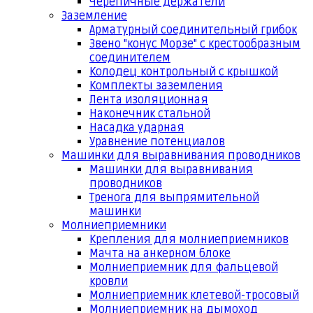
Черепичные держатели
Заземление
Арматурный соединительный грибок
Звено "конус Морзе" с крестообразным
соединителем
Колодец контрольный с крышкой
Комплекты заземления
Лента изоляционная
Наконечник стальной
Насадка ударная
Уравнение потенциалов
Машинки для выравнивания проводников
Машинки для выравнивания
проводников
Тренога для выпрямительной
машинки
Молниеприемники
Крепления для молниеприемников
Мачта на анкерном блоке
Молниеприемник для фальцевой
кровли
Молниеприемник клетевой-тросовый
Молниеприемник на дымоход