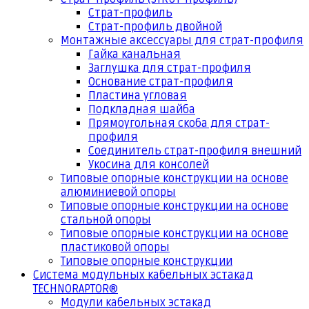
Страт-профиль
Страт-профиль двойной
Монтажные аксессуары для страт-профиля
Гайка канальная
Заглушка для страт-профиля
Основание страт-профиля
Пластина угловая
Подкладная шайба
Прямоугольная скоба для страт-
профиля
Соединитель страт-профиля внешний
Укосина для консолей
Типовые опорные конструкции на основе
алюминиевой опоры
Типовые опорные конструкции на основе
стальной опоры
Типовые опорные конструкции на основе
пластиковой опоры
Типовые опорные конструкции
Система модульных кабельных эстакад
TECHNORAPTOR®
Модули кабельных эстакад