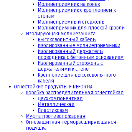
Молниеприемник на конек
Молниеприемник с креплением к
стенам
Молниеприемный стержень
Молниепримник для плоской кровли
Изолирующая молниезащита
Высоковольтный кабель
Изолированные молниеприемники
Изолированный держатель
проводника с бетонным основанием
Изолированный стержень с
держателями к стене
Крепление для высоковольтного
кабеля
Огнестойкие продукты FIREFORT®
Коробка распределительная огнестойкая
Двухкомпонентная
Металлическая
Пластиковая
Муфта противопожарная
Огнезащитная терморасширяющаяся
подушка