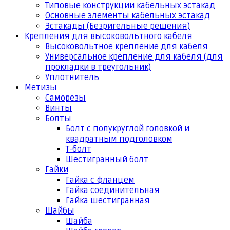
Типовые конструкции кабельных эстакад
Основные элементы кабельных эстакад
Эстакады (Безригельные решения)
Крепления для высоковольтного кабеля
Высоковольтное крепление для кабеля
Универсальное крепление для кабеля (для
прокладки в треугольник)
Уплотнитель
Метизы
Саморезы
Винты
Болты
Болт с полукруглой головкой и
квадратным подголовком
Т-болт
Шестигранный болт
Гайки
Гайка с фланцем
Гайка соединительная
Гайка шестигранная
Шайбы
Шайба