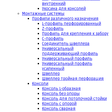
внутренний
Укосина для консолей
Монтажные системы
Профили различного назначения
L-профиль перфорированный
Z-профиль
Профиль для крепления к забору
С-профиль
Соединитель швеллера
Универсальный
поддерживающий профиль
Универсальный профиль
Универсальный профиль
усиленный
Швеллер
Швеллер тройная перфорация
Консоли
Консоль L-образная
Консоль без опоры
Консоль для потолочной стойки
Консоль с опорой
Консоль сварная