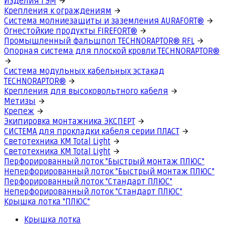
Изделия ГЭМ
Крепления к ограждениям
Система молниезащиты и заземления AURAFORT®
Огнестойкие продукты FIREFORT®
Промышленный фальшпол TECHNORAPTOR® RFL
Опорная система для плоской кровли TECHNORAPTOR®
Система модульных кабельных эстакад
TECHNORAPTOR®
Крепления для высоковольтного кабеля
Метизы
Крепеж
Экипировка монтажника ЭКСПЕРТ
СИСТЕМА для прокладки кабеля серии ПЛАСТ
Светотехника КМ Total Light
Светотехника КМ Total Light
Перфорированный лоток "Быстрый монтаж ПЛЮС"
Неперфорированный лоток "Быстрый монтаж ПЛЮС"
Перфорированный лоток "Стандарт ПЛЮС"
Неперфорированный лоток "Стандарт ПЛЮС"
Крышка лотка "ПЛЮС"
Крышка лотка