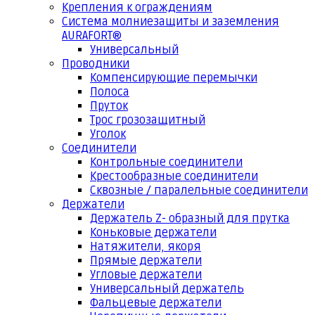
Крепления к ограждениям
Система молниезащиты и заземления
AURAFORT®
Универсальный
Проводники
Компенсирующие перемычки
Полоса
Пруток
Трос грозозащитный
Уголок
Соединители
Контрольные соединители
Крестообразные соединители
Сквозные / паралельные соединители
Держатели
Держатель Z- образный для прутка
Коньковые держатели
Натяжители, якоря
Прямые держатели
Угловые держатели
Универсальный держатель
Фальцевые держатели