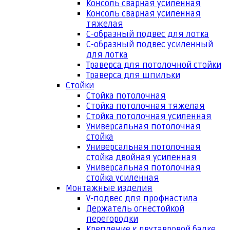
Консоль сварная усиленная
Консоль сварная усиленная
тяжелая
С-образный подвес для лотка
С-образный подвес усиленный
для лотка
Траверса для потолочной стойки
Траверса для шпильки
Стойки
Стойка потолочная
Стойка потолочная тяжелая
Стойка потолочная усиленная
Универсальная потолочная
стойка
Универсальная потолочная
стойка двойная усиленная
Универсальная потолочная
стойка усиленная
Монтажные изделия
V-подвес для профнастила
Держатель огнестойкой
перегородки
Крепление к двутавровой балке