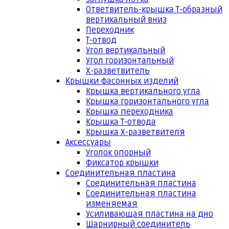
Ответвитель-крышка Т-образный
вертикальный вниз
Переходник
Т-отвод
Угол вертикальный
Угол горизонтальный
Х-разветвитель
Крышки фасонных изделий
Крышка вертикального угла
Крышка горизонтального угла
Крышка переходника
Крышка Т-отвода
Крышка Х-разветвителя
Аксессуары
Уголок опорный
Фиксатор крышки
Соединительная пластина
Соединительная пластина
Соединительная пластина
изменяемая
Усиливающая пластина на дно
Шарнирный соединитель