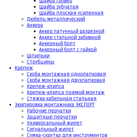
Шайба гровер
Шайба зубчатая
Шайба плоская усиленная
Дюбель металлический
Анкера
Анкер латунный разрезной
Анкер стальной забивной
Анкерный болт
Анкерный болт с гайкой
Шпильки
Струбцины
Крепеж
Скоба монтажная однолапковая
Скоба монтажная двухлапковая
Крепеж-клипса
Крепеж-клипса прямой монтаж
Стяжка кабельная стальная
Экипировка монтажника ЭКСПЕРТ
Рабочие перчатки
Защитные перчатки
Универсальный жилет
Сигнальный жилет
Сумка-скрутка для инструментов