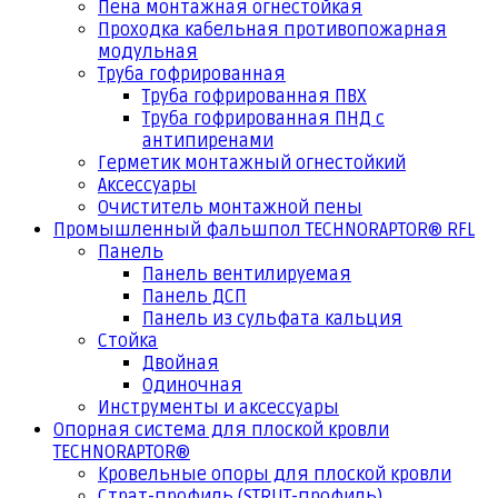
Пена монтажная огнестойкая
Проходка кабельная противопожарная
модульная
Труба гофрированная
Труба гофрированная ПВХ
Труба гофрированная ПНД с
антипиренами
Герметик монтажный огнестойкий
Аксессуары
Очиститель монтажной пены
Промышленный фальшпол TECHNORAPTOR® RFL
Панель
Панель вентилируемая
Панель ДСП
Панель из сульфата кальция
Стойка
Двойная
Одиночная
Инструменты и аксессуары
Опорная система для плоской кровли
TECHNORAPTOR®
Кровельные опоры для плоской кровли
Страт-профиль (STRUT-профиль)