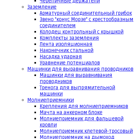
Черепичные держатели
Заземление
Арматурный соединительный грибок
Звено "конус Морзе" с крестообразным
соединителем
Колодец контрольный с крышкой
Комплекты заземления
Лента изоляционная
Наконечник стальной
Насадка ударная
Уравнение потенциалов
Машинки для выравнивания проводников
Машинки для выравнивания
проводников
Тренога для выпрямительной
машинки
Молниеприемники
Крепления для молниеприемников
Мачта на анкерном блоке
Молниеприемник для фальцевой
кровли
Молниеприемник клетевой-тросовый
Молниеприемник на дымоход