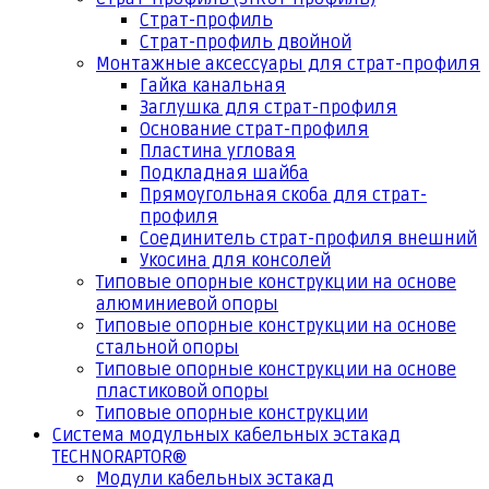
Страт-профиль
Страт-профиль двойной
Монтажные аксессуары для страт-профиля
Гайка канальная
Заглушка для страт-профиля
Основание страт-профиля
Пластина угловая
Подкладная шайба
Прямоугольная скоба для страт-
профиля
Соединитель страт-профиля внешний
Укосина для консолей
Типовые опорные конструкции на основе
алюминиевой опоры
Типовые опорные конструкции на основе
стальной опоры
Типовые опорные конструкции на основе
пластиковой опоры
Типовые опорные конструкции
Система модульных кабельных эстакад
TECHNORAPTOR®
Модули кабельных эстакад