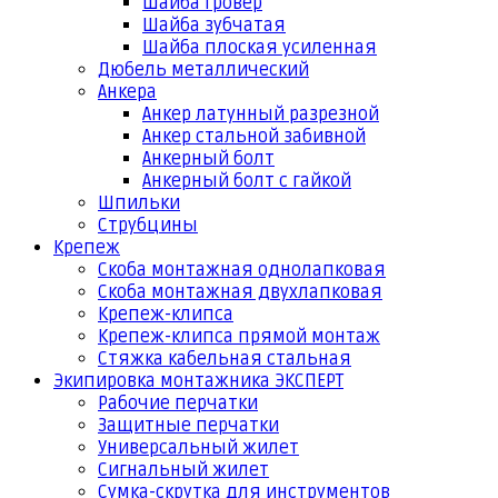
Шайба гровер
Шайба зубчатая
Шайба плоская усиленная
Дюбель металлический
Анкера
Анкер латунный разрезной
Анкер стальной забивной
Анкерный болт
Анкерный болт с гайкой
Шпильки
Струбцины
Крепеж
Скоба монтажная однолапковая
Скоба монтажная двухлапковая
Крепеж-клипса
Крепеж-клипса прямой монтаж
Стяжка кабельная стальная
Экипировка монтажника ЭКСПЕРТ
Рабочие перчатки
Защитные перчатки
Универсальный жилет
Сигнальный жилет
Сумка-скрутка для инструментов