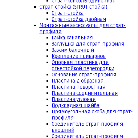
Страт-консоль одиночная
Страт-стойка (STRUT-стойка)
Страт-стойка
Страт-стойка двойная
Монтажные аксессуары для страт-
профиля
Гайка канальная
Заглушка для страт-профиля
Зажим балочный
Крепление приварное
Опорная пластина для
огнестойкой перегородки
Основание страт-профиля
Пластина Z-образная
Пластина поворотная
Пластина соединительная
Пластина угловая
Подкладная шайба
Прямоугольная скоба для страт-
профиля
Соединитель страт-профиля
внешний
Соединитель страт-профиля