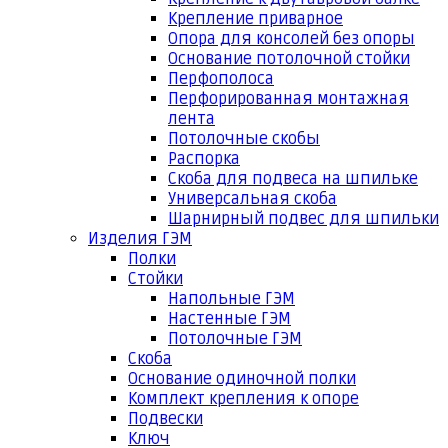
Крепление приварное
Опора для консолей без опоры
Основание потолочной стойки
Перфополоса
Перфорированная монтажная
лента
Потолочные скобы
Распорка
Скоба для подвеса на шпильке
Универсальная скоба
Шарнирный подвес для шпильки
Изделия ГЭМ
Полки
Стойки
Напольные ГЭМ
Настенные ГЭМ
Потолочные ГЭМ
Скоба
Основание одиночной полки
Комплект крепления к опоре
Подвески
Ключ