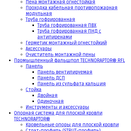
Пена монтажная огнестойкая
Проходка кабельная противопожарная
модульная
Труба гофрированная
Труба гофрированная ПВХ
Труба гофрированная ПНД с
антипиренами
Герметик монтажный огнестойкий
Аксессуары
Очиститель монтажной пены
Промышленный фальшпол TECHNORAPTOR® RFL
Панель
Панель вентилируемая
Панель ДСП
Панель из сульфата кальция
Стойка
Двойная
Одиночная
Инструменты и аксессуары
Опорная система для плоской кровли
TECHNORAPTOR®
Кровельные опоры для плоской кровли
Страт-профиль (STRUT-профиль)