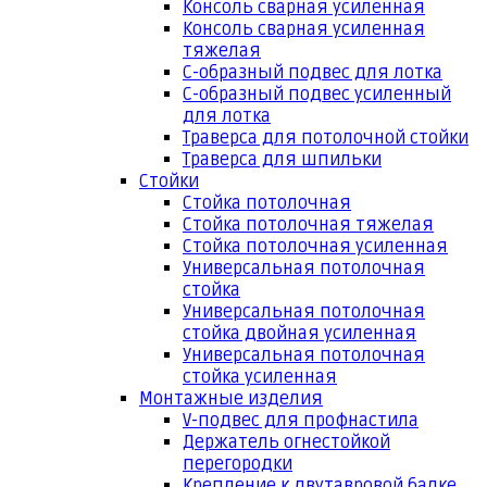
Консоль сварная усиленная
Консоль сварная усиленная
тяжелая
С-образный подвес для лотка
С-образный подвес усиленный
для лотка
Траверса для потолочной стойки
Траверса для шпильки
Стойки
Стойка потолочная
Стойка потолочная тяжелая
Стойка потолочная усиленная
Универсальная потолочная
стойка
Универсальная потолочная
стойка двойная усиленная
Универсальная потолочная
стойка усиленная
Монтажные изделия
V-подвес для профнастила
Держатель огнестойкой
перегородки
Крепление к двутавровой балке