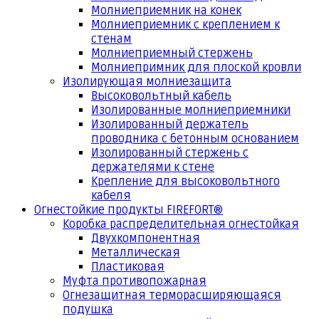
Молниеприемник на конек
Молниеприемник с креплением к
стенам
Молниеприемный стержень
Молниепримник для плоской кровли
Изолирующая молниезащита
Высоковольтный кабель
Изолированные молниеприемники
Изолированный держатель
проводника с бетонным основанием
Изолированный стержень с
держателями к стене
Крепление для высоковольтного
кабеля
Огнестойкие продукты FIREFORT®
Коробка распределительная огнестойкая
Двухкомпонентная
Металлическая
Пластиковая
Муфта противопожарная
Огнезащитная терморасширяющаяся
подушка