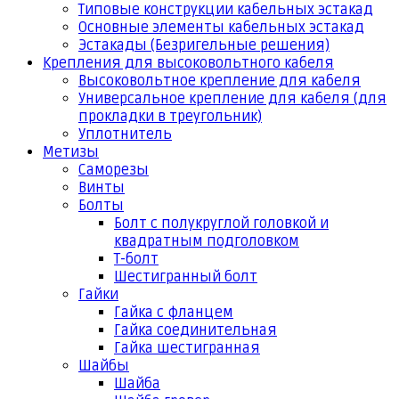
Типовые конструкции кабельных эстакад
Основные элементы кабельных эстакад
Эстакады (Безригельные решения)
Крепления для высоковольтного кабеля
Высоковольтное крепление для кабеля
Универсальное крепление для кабеля (для
прокладки в треугольник)
Уплотнитель
Метизы
Саморезы
Винты
Болты
Болт с полукруглой головкой и
квадратным подголовком
Т-болт
Шестигранный болт
Гайки
Гайка с фланцем
Гайка соединительная
Гайка шестигранная
Шайбы
Шайба