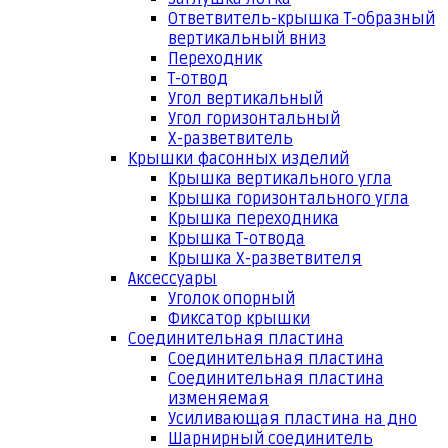
Ответвитель-крышка Т-образный
вертикальный вниз
Переходник
Т-отвод
Угол вертикальный
Угол горизонтальный
Х-разветвитель
Крышки фасонных изделий
Крышка вертикального угла
Крышка горизонтального угла
Крышка переходника
Крышка Т-отвода
Крышка Х-разветвителя
Аксессуары
Уголок опорный
Фиксатор крышки
Соединительная пластина
Соединительная пластина
Соединительная пластина
изменяемая
Усиливающая пластина на дно
Шарнирный соединитель