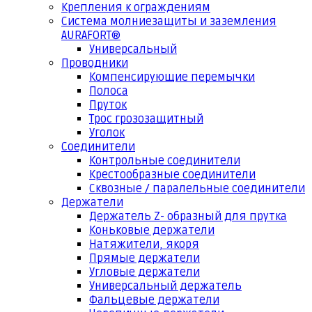
Крепления к ограждениям
Система молниезащиты и заземления
AURAFORT®
Универсальный
Проводники
Компенсирующие перемычки
Полоса
Пруток
Трос грозозащитный
Уголок
Соединители
Контрольные соединители
Крестообразные соединители
Сквозные / паралельные соединители
Держатели
Держатель Z- образный для прутка
Коньковые держатели
Натяжители, якоря
Прямые держатели
Угловые держатели
Универсальный держатель
Фальцевые держатели