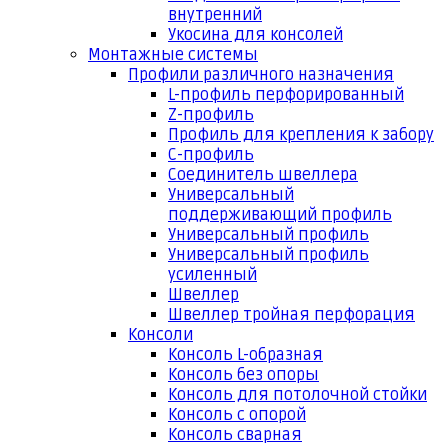
внутренний
Укосина для консолей
Монтажные системы
Профили различного назначения
L-профиль перфорированный
Z-профиль
Профиль для крепления к забору
С-профиль
Соединитель швеллера
Универсальный
поддерживающий профиль
Универсальный профиль
Универсальный профиль
усиленный
Швеллер
Швеллер тройная перфорация
Консоли
Консоль L-образная
Консоль без опоры
Консоль для потолочной стойки
Консоль с опорой
Консоль сварная