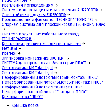
Изделия ГЭМ
Крепления к ограждениям
Система молниезащиты и заземления AURAFORT®
Огнестойкие продукты FIREFORT®
Промышленный фальшпол TECHNORAPTOR® RFL
Опорная система для плоской кровли TECHNORAPTOR®
Система модульных кабельных эстакад
TECHNORAPTOR®
Крепления для высоковольтного кабеля
Метизы
Крепеж
Экипировка монтажника ЭКСПЕРТ
СИСТЕМА для прокладки кабеля серии ПЛАСТ
Светотехника КМ Total Light
Светотехника КМ Total Light
Перфорированный лоток "Быстрый монтаж ПЛЮС"
Неперфорированный лоток "Быстрый монтаж ПЛЮС"
Перфорированный лоток "Стандарт ПЛЮС"
Неперфорированный лоток "Стандарт ПЛЮС"
Крышка лотка "ПЛЮС"
Крышка лотка