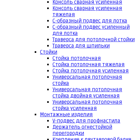
Консоль сварная усиленная
Консоль сварная усиленная
тяжелая
С-образный подвес для лотка
С-образный подвес усиленный
для лотка
Траверса для потолочной стойки
Траверса для шпильки
Стойки
Стойка потолочная
Стойка потолочная тяжелая
Стойка потолочная усиленная
Универсальная потолочная
стойка
Универсальная потолочная
стойка двойная усиленная
Универсальная потолочная
стойка усиленная
Монтажные изделия
V-подвес для профнастила
Держатель огнестойкой
перегородки
Крепление к двутавровой балке