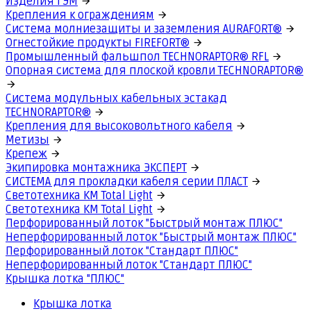
Изделия ГЭМ
Крепления к ограждениям
Система молниезащиты и заземления AURAFORT®
Огнестойкие продукты FIREFORT®
Промышленный фальшпол TECHNORAPTOR® RFL
Опорная система для плоской кровли TECHNORAPTOR®
Система модульных кабельных эстакад
TECHNORAPTOR®
Крепления для высоковольтного кабеля
Метизы
Крепеж
Экипировка монтажника ЭКСПЕРТ
СИСТЕМА для прокладки кабеля серии ПЛАСТ
Светотехника КМ Total Light
Светотехника КМ Total Light
Перфорированный лоток "Быстрый монтаж ПЛЮС"
Неперфорированный лоток "Быстрый монтаж ПЛЮС"
Перфорированный лоток "Стандарт ПЛЮС"
Неперфорированный лоток "Стандарт ПЛЮС"
Крышка лотка "ПЛЮС"
Крышка лотка