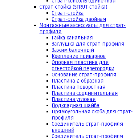
Страт-консоль одиночная
Страт-стойка (STRUT-стойка)
Страт-стойка
Страт-стойка двойная
Монтажные аксессуары для страт-
профиля
Гайка канальная
Заглушка для страт-профиля
Зажим балочный
Крепление приварное
Опорная пластина для
огнестойкой перегородки
Основание страт-профиля
Пластина Z-образная
Пластина поворотная
Пластина соединительная
Пластина угловая
Подкладная шайба
Прямоугольная скоба для страт-
профиля
Соединитель страт-профиля
внешний
Соединитель страт-профиля