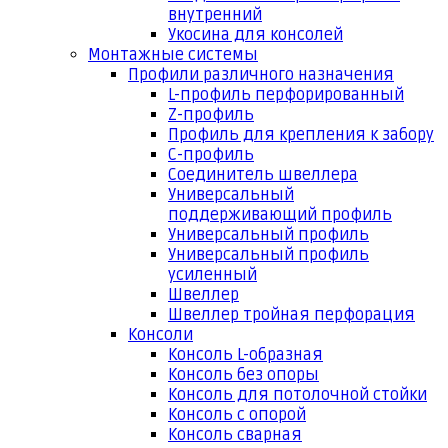
внутренний
Укосина для консолей
Монтажные системы
Профили различного назначения
L-профиль перфорированный
Z-профиль
Профиль для крепления к забору
С-профиль
Соединитель швеллера
Универсальный
поддерживающий профиль
Универсальный профиль
Универсальный профиль
усиленный
Швеллер
Швеллер тройная перфорация
Консоли
Консоль L-образная
Консоль без опоры
Консоль для потолочной стойки
Консоль с опорой
Консоль сварная