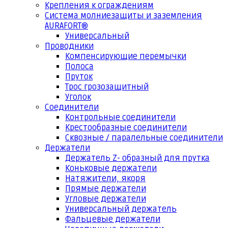
Крепления к ограждениям
Система молниезащиты и заземления
AURAFORT®
Универсальный
Проводники
Компенсирующие перемычки
Полоса
Пруток
Трос грозозащитный
Уголок
Соединители
Контрольные соединители
Крестообразные соединители
Сквозные / паралельные соединители
Держатели
Держатель Z- образный для прутка
Коньковые держатели
Натяжители, якоря
Прямые держатели
Угловые держатели
Универсальный держатель
Фальцевые держатели