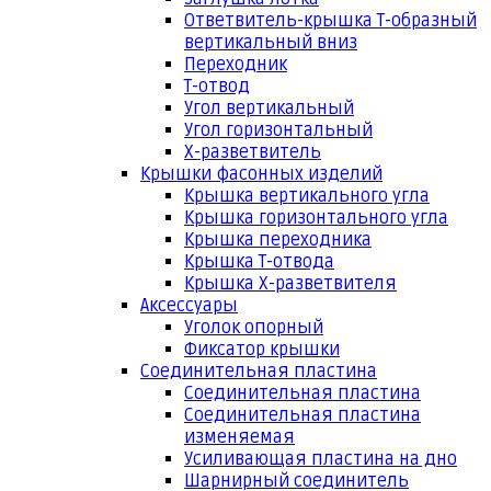
Ответвитель-крышка Т-образный
вертикальный вниз
Переходник
Т-отвод
Угол вертикальный
Угол горизонтальный
Х-разветвитель
Крышки фасонных изделий
Крышка вертикального угла
Крышка горизонтального угла
Крышка переходника
Крышка Т-отвода
Крышка Х-разветвителя
Аксессуары
Уголок опорный
Фиксатор крышки
Соединительная пластина
Соединительная пластина
Соединительная пластина
изменяемая
Усиливающая пластина на дно
Шарнирный соединитель