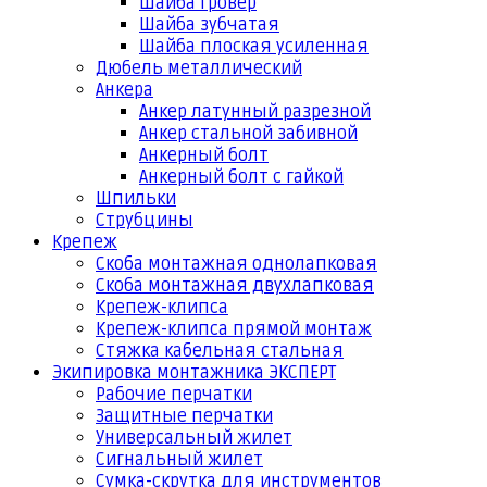
Шайба гровер
Шайба зубчатая
Шайба плоская усиленная
Дюбель металлический
Анкера
Анкер латунный разрезной
Анкер стальной забивной
Анкерный болт
Анкерный болт с гайкой
Шпильки
Струбцины
Крепеж
Скоба монтажная однолапковая
Скоба монтажная двухлапковая
Крепеж-клипса
Крепеж-клипса прямой монтаж
Стяжка кабельная стальная
Экипировка монтажника ЭКСПЕРТ
Рабочие перчатки
Защитные перчатки
Универсальный жилет
Сигнальный жилет
Сумка-скрутка для инструментов