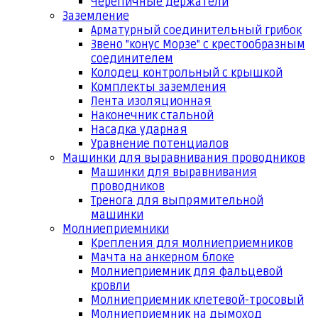
Черепичные держатели
Заземление
Арматурный соединительный грибок
Звено "конус Морзе" с крестообразным
соединителем
Колодец контрольный с крышкой
Комплекты заземления
Лента изоляционная
Наконечник стальной
Насадка ударная
Уравнение потенциалов
Машинки для выравнивания проводников
Машинки для выравнивания
проводников
Тренога для выпрямительной
машинки
Молниеприемники
Крепления для молниеприемников
Мачта на анкерном блоке
Молниеприемник для фальцевой
кровли
Молниеприемник клетевой-тросовый
Молниеприемник на дымоход