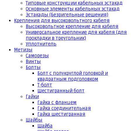
Типовые конструкции кабельных эстакад
Основные элементы кабельных эстакад
Эстакады (Безригельные решения)
Крепления для высоковольтного кабеля
Высоковольтное крепление для кабеля
Универсальное крепление для кабеля (для
прокладки в треугольник)
Уплотнитель
Метизы
Саморезы
Винты
Болты
Болт с полукруглой головкой и
квадратным подголовком
Т-болт
Шестигранный болт
Гайки
Гайка с фланцем
Гайка соединительная
Гайка шестигранная
Шайбы
Шайба