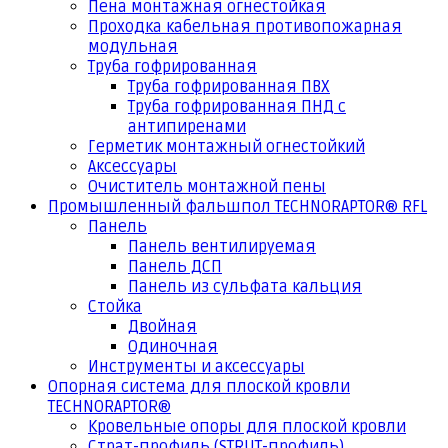
Пена монтажная огнестойкая
Проходка кабельная противопожарная
модульная
Труба гофрированная
Труба гофрированная ПВХ
Труба гофрированная ПНД с
антипиренами
Герметик монтажный огнестойкий
Аксессуары
Очиститель монтажной пены
Промышленный фальшпол TECHNORAPTOR® RFL
Панель
Панель вентилируемая
Панель ДСП
Панель из сульфата кальция
Стойка
Двойная
Одиночная
Инструменты и аксессуары
Опорная система для плоской кровли
TECHNORAPTOR®
Кровельные опоры для плоской кровли
Страт-профиль (STRUT-профиль)