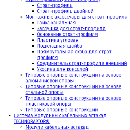
Страт-профиль
Страт-профиль двойной
Монтажные аксессуары для страт-профиля
Гайка канальная
Заглушка для страт-профиля
Основание страт-профиля
Пластина угловая
Подкладная шайба
Прямоугольная скоба для страт-
профиля
Соединитель страт-профиля внешний
Укосина для консолей
Типовые опорные конструкции на основе
алюминиевой опоры
Типовые опорные конструкции на основе
стальной опоры
Типовые опорные конструкции на основе
пластиковой опоры
Типовые опорные конструкции
Система модульных кабельных эстакад
TECHNORAPTOR®
Модули кабельных эстакад