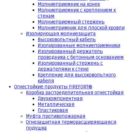
Молниеприемник на конек
Молниеприемник с креплением к
стенам
Молниеприемный стержень
Молниепримник для плоской кровли
Изолирующая молниезащита
Высоковольтный кабель
Изолированные молниеприемники
Изолированный держатель
проводника с бетонным основанием
Изолированный стержень с
держателями к стене
Крепление для высоковольтного
кабеля
Огнестойкие продукты FIREFORT®
Коробка распределительная огнестойкая
Двухкомпонентная
Металлическая
Пластиковая
Муфта противопожарная
Огнезащитная терморасширяющаяся
подушка