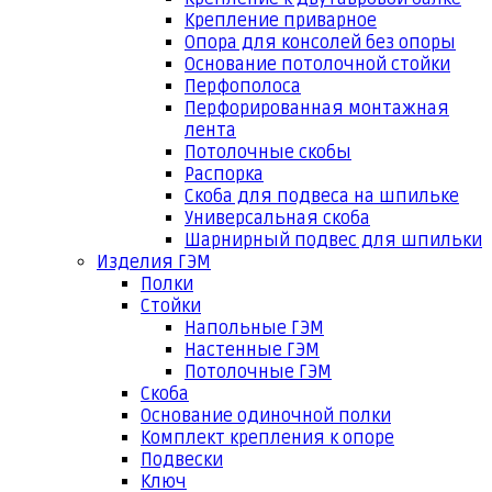
Крепление приварное
Опора для консолей без опоры
Основание потолочной стойки
Перфополоса
Перфорированная монтажная
лента
Потолочные скобы
Распорка
Скоба для подвеса на шпильке
Универсальная скоба
Шарнирный подвес для шпильки
Изделия ГЭМ
Полки
Стойки
Напольные ГЭМ
Настенные ГЭМ
Потолочные ГЭМ
Скоба
Основание одиночной полки
Комплект крепления к опоре
Подвески
Ключ