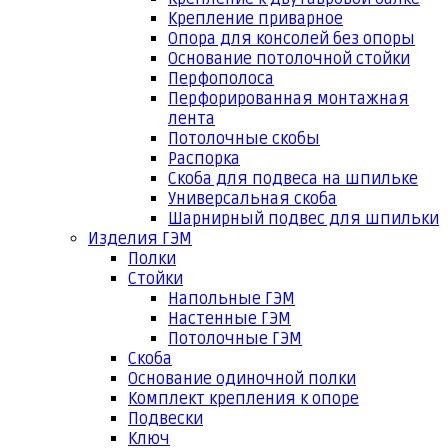
Крепление приварное
Опора для консолей без опоры
Основание потолочной стойки
Перфополоса
Перфорированная монтажная
лента
Потолочные скобы
Распорка
Скоба для подвеса на шпильке
Универсальная скоба
Шарнирный подвес для шпильки
Изделия ГЭМ
Полки
Стойки
Напольные ГЭМ
Настенные ГЭМ
Потолочные ГЭМ
Скоба
Основание одиночной полки
Комплект крепления к опоре
Подвески
Ключ