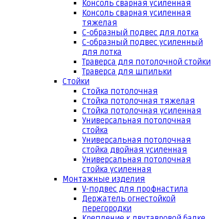
Консоль сварная усиленная
Консоль сварная усиленная
тяжелая
С-образный подвес для лотка
С-образный подвес усиленный
для лотка
Траверса для потолочной стойки
Траверса для шпильки
Стойки
Стойка потолочная
Стойка потолочная тяжелая
Стойка потолочная усиленная
Универсальная потолочная
стойка
Универсальная потолочная
стойка двойная усиленная
Универсальная потолочная
стойка усиленная
Монтажные изделия
V-подвес для профнастила
Держатель огнестойкой
перегородки
Крепление к двутавровой балке