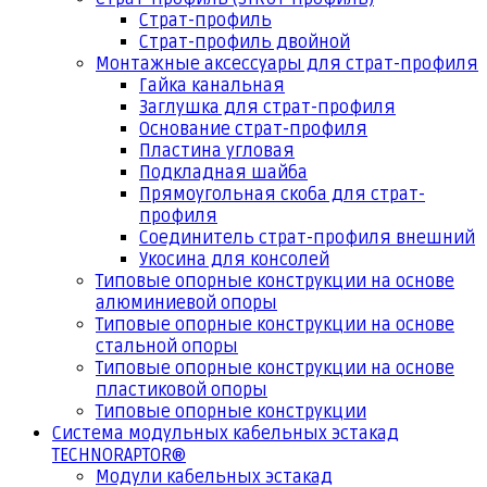
Страт-профиль
Страт-профиль двойной
Монтажные аксессуары для страт-профиля
Гайка канальная
Заглушка для страт-профиля
Основание страт-профиля
Пластина угловая
Подкладная шайба
Прямоугольная скоба для страт-
профиля
Соединитель страт-профиля внешний
Укосина для консолей
Типовые опорные конструкции на основе
алюминиевой опоры
Типовые опорные конструкции на основе
стальной опоры
Типовые опорные конструкции на основе
пластиковой опоры
Типовые опорные конструкции
Система модульных кабельных эстакад
TECHNORAPTOR®
Модули кабельных эстакад