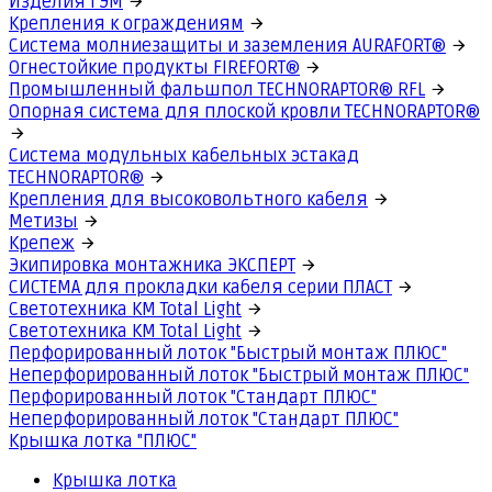
Изделия ГЭМ
Крепления к ограждениям
Система молниезащиты и заземления AURAFORT®
Огнестойкие продукты FIREFORT®
Промышленный фальшпол TECHNORAPTOR® RFL
Опорная система для плоской кровли TECHNORAPTOR®
Система модульных кабельных эстакад
TECHNORAPTOR®
Крепления для высоковольтного кабеля
Метизы
Крепеж
Экипировка монтажника ЭКСПЕРТ
СИСТЕМА для прокладки кабеля серии ПЛАСТ
Светотехника КМ Total Light
Светотехника КМ Total Light
Перфорированный лоток "Быстрый монтаж ПЛЮС"
Неперфорированный лоток "Быстрый монтаж ПЛЮС"
Перфорированный лоток "Стандарт ПЛЮС"
Неперфорированный лоток "Стандарт ПЛЮС"
Крышка лотка "ПЛЮС"
Крышка лотка