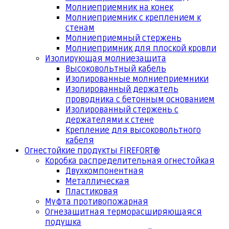
Молниеприемник на конек
Молниеприемник с креплением к
стенам
Молниеприемный стержень
Молниепримник для плоской кровли
Изолирующая молниезащита
Высоковольтный кабель
Изолированные молниеприемники
Изолированный держатель
проводника с бетонным основанием
Изолированный стержень с
держателями к стене
Крепление для высоковольтного
кабеля
Огнестойкие продукты FIREFORT®
Коробка распределительная огнестойкая
Двухкомпонентная
Металлическая
Пластиковая
Муфта противопожарная
Огнезащитная терморасширяющаяся
подушка