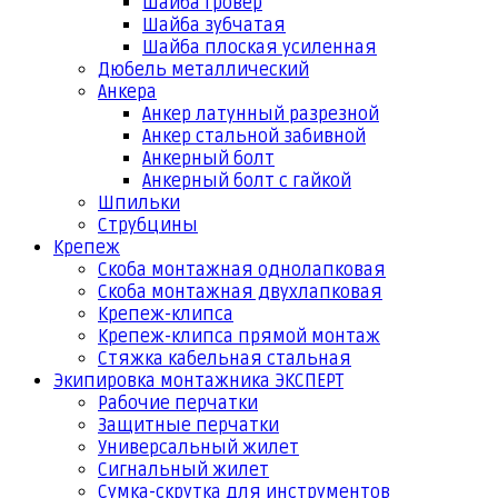
Шайба гровер
Шайба зубчатая
Шайба плоская усиленная
Дюбель металлический
Анкера
Анкер латунный разрезной
Анкер стальной забивной
Анкерный болт
Анкерный болт с гайкой
Шпильки
Струбцины
Крепеж
Скоба монтажная однолапковая
Скоба монтажная двухлапковая
Крепеж-клипса
Крепеж-клипса прямой монтаж
Стяжка кабельная стальная
Экипировка монтажника ЭКСПЕРТ
Рабочие перчатки
Защитные перчатки
Универсальный жилет
Сигнальный жилет
Сумка-скрутка для инструментов