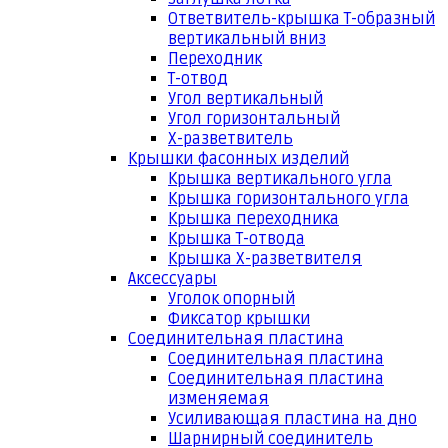
Ответвитель-крышка Т-образный
вертикальный вниз
Переходник
Т-отвод
Угол вертикальный
Угол горизонтальный
Х-разветвитель
Крышки фасонных изделий
Крышка вертикального угла
Крышка горизонтального угла
Крышка переходника
Крышка Т-отвода
Крышка Х-разветвителя
Аксессуары
Уголок опорный
Фиксатор крышки
Соединительная пластина
Соединительная пластина
Соединительная пластина
изменяемая
Усиливающая пластина на дно
Шарнирный соединитель