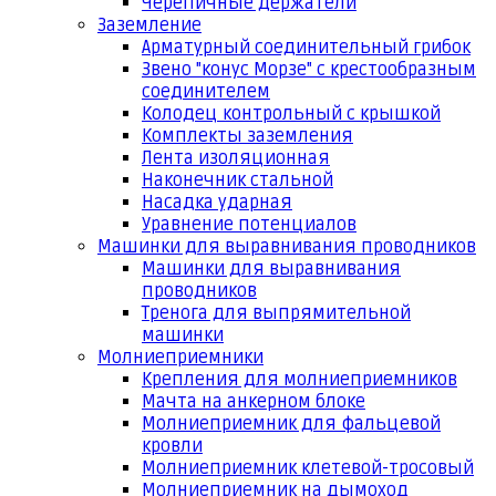
Черепичные держатели
Заземление
Арматурный соединительный грибок
Звено "конус Морзе" с крестообразным
соединителем
Колодец контрольный с крышкой
Комплекты заземления
Лента изоляционная
Наконечник стальной
Насадка ударная
Уравнение потенциалов
Машинки для выравнивания проводников
Машинки для выравнивания
проводников
Тренога для выпрямительной
машинки
Молниеприемники
Крепления для молниеприемников
Мачта на анкерном блоке
Молниеприемник для фальцевой
кровли
Молниеприемник клетевой-тросовый
Молниеприемник на дымоход