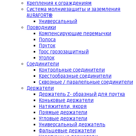
Крепления к ограждениям
Система молниезащиты и заземления
AURAFORT®
Универсальный
Проводники
Компенсирующие перемычки
Полоса
Пруток
Трос грозозащитный
Уголок
Соединители
Контрольные соединители
Крестообразные соединители
Сквозные / паралельные соединители
Держатели
Держатель Z- образный для прутка
Коньковые держатели
Натяжители, якоря
Прямые держатели
Угловые держатели
Универсальный держатель
Фальцевые держатели