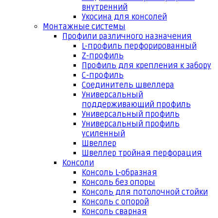
внутренний
Укосина для консолей
Монтажные системы
Профили различного назначения
L-профиль перфорированный
Z-профиль
Профиль для крепления к забору
С-профиль
Соединитель швеллера
Универсальный
поддерживающий профиль
Универсальный профиль
Универсальный профиль
усиленный
Швеллер
Швеллер тройная перфорация
Консоли
Консоль L-образная
Консоль без опоры
Консоль для потолочной стойки
Консоль с опорой
Консоль сварная