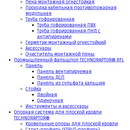
Пена монтажная огнестойкая
Проходка кабельная противопожарная
модульная
Труба гофрированная
Труба гофрированная ПВХ
Труба гофрированная ПНД с
антипиренами
Герметик монтажный огнестойкий
Аксессуары
Очиститель монтажной пены
Промышленный фальшпол TECHNORAPTOR® RFL
Панель
Панель вентилируемая
Панель ДСП
Панель из сульфата кальция
Стойка
Двойная
Одиночная
Инструменты и аксессуары
Опорная система для плоской кровли
TECHNORAPTOR®
Кровельные опоры для плоской кровли
Страт-профиль (STRUT-профиль)