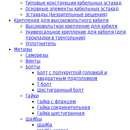
Типовые конструкции кабельных эстакад
Основные элементы кабельных эстакад
Эстакады (Безригельные решения)
Крепления для высоковольтного кабеля
Высоковольтное крепление для кабеля
Универсальное крепление для кабеля (для
прокладки в треугольник)
Уплотнитель
Метизы
Саморезы
Винты
Болты
Болт с полукруглой головкой и
квадратным подголовком
Т-болт
Шестигранный болт
Гайки
Гайка с фланцем
Гайка соединительная
Гайка шестигранная
Шайбы
Шайба