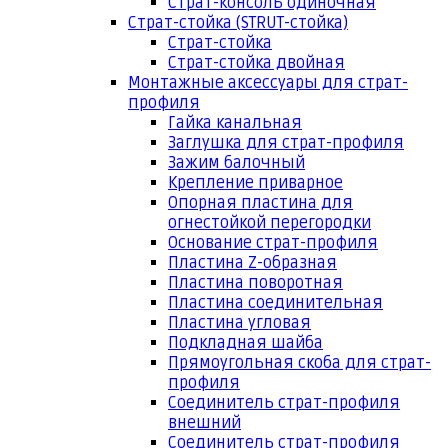
Страт-консоль одиночная
Страт-стойка (STRUT-стойка)
Страт-стойка
Страт-стойка двойная
Монтажные аксессуары для страт-
профиля
Гайка канальная
Заглушка для страт-профиля
Зажим балочный
Крепление приварное
Опорная пластина для
огнестойкой перегородки
Основание страт-профиля
Пластина Z-образная
Пластина поворотная
Пластина соединительная
Пластина угловая
Подкладная шайба
Прямоугольная скоба для страт-
профиля
Соединитель страт-профиля
внешний
Соединитель страт-профиля