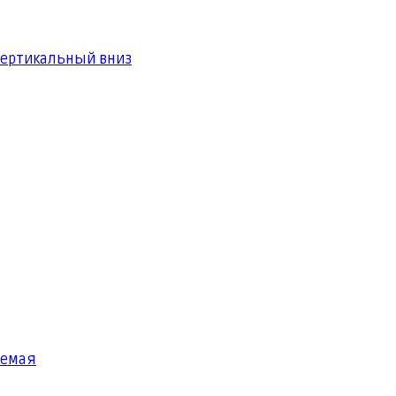
вертикальный вниз
яемая