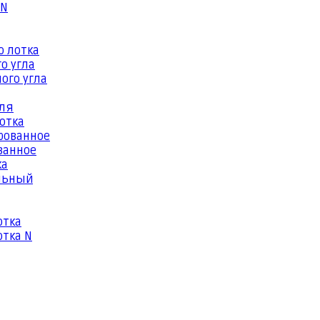
 N
о лотка
о угла
ого угла
еля
отка
рованное
ванное
ка
льный
отка
тка N