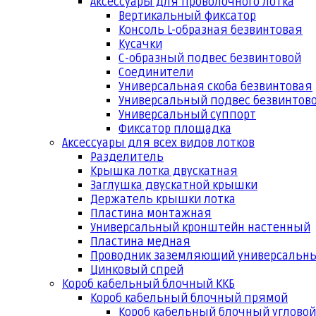
Аксессуары для проволочного лотка
Вертикальный фиксатор
Консоль L-образная безвинтовая
Кусачки
С-образный подвес безвинтовой
Соединители
Универсальная скоба безвинтовая
Универсальный подвес безвинтов
Универсальный суппорт
Фиксатор площадка
Аксессуары для всех видов лотков
Разделитель
Крышка лотка двускатная
Заглушка двускатной крышки
Держатель крышки лотка
Пластина монтажная
Универсальный кронштейн настенный
Пластина медная
Проводник заземляющий универсальн
Цинковый спрей
Короб кабельный блочный ККБ
Короб кабельный блочный прямой
Короб кабельный блочный угловой