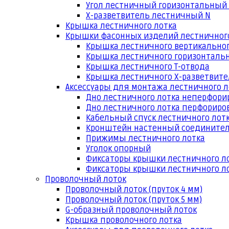
Угол лестничный горизонтальный
Х-разветвитель лестничный N
Крышка лестничного лотка
Крышки фасонных изделий лестничног
Крышка лестничного вертикальног
Крышка лестничного горизонтальн
Крышка лестничного Т-отвода
Крышка лестничного Х-разветвит
Аксессуары для монтажа лестничного л
Дно лестничного лотка неперфори
Дно лестничного лотка перфориро
Кабельный спуск лестничного лот
Кронштейн настенный соедините
Прижимы лестничного лотка
Уголок опорный
Фиксаторы крышки лестничного л
Фиксаторы крышки лестничного ло
Проволочный лоток
Проволочный лоток (пруток 4 мм)
Проволочный лоток (пруток 5 мм)
G-образный проволочный лоток
Крышка проволочного лотка