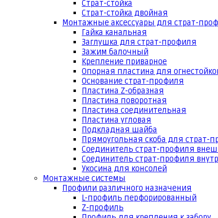
Страт-стойка
Страт-стойка двойная
Монтажные аксессуары для страт-про
Гайка канальная
Заглушка для страт-профиля
Зажим балочный
Крепление приварное
Опорная пластина для огнестойко
Основание страт-профиля
Пластина Z-образная
Пластина поворотная
Пластина соединительная
Пластина угловая
Подкладная шайба
Прямоугольная скоба для страт-
Соединитель страт-профиля вне
Соединитель страт-профиля внут
Укосина для консолей
Монтажные системы
Профили различного назначения
L-профиль перфорированный
Z-профиль
Профиль для крепления к забору