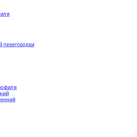
филя
й перегородки
профиля
шний
ренний