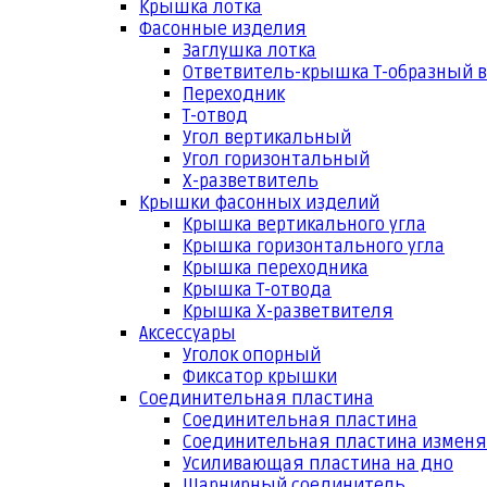
Крышка лотка
Фасонные изделия
Заглушка лотка
Ответвитель-крышка Т-образный 
Переходник
Т-отвод
Угол вертикальный
Угол горизонтальный
Х-разветвитель
Крышки фасонных изделий
Крышка вертикального угла
Крышка горизонтального угла
Крышка переходника
Крышка Т-отвода
Крышка Х-разветвителя
Аксессуары
Уголок опорный
Фиксатор крышки
Соединительная пластина
Соединительная пластина
Соединительная пластина измен
Усиливающая пластина на дно
Шарнирный соединитель