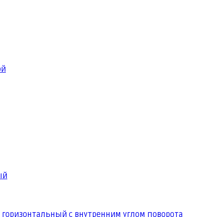
ой
ый
 горизонтальный с внутренним углом поворота