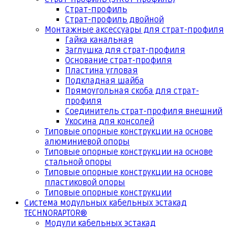
Страт-профиль
Страт-профиль двойной
Монтажные аксессуары для страт-профиля
Гайка канальная
Заглушка для страт-профиля
Основание страт-профиля
Пластина угловая
Подкладная шайба
Прямоугольная скоба для страт-
профиля
Соединитель страт-профиля внешний
Укосина для консолей
Типовые опорные конструкции на основе
алюминиевой опоры
Типовые опорные конструкции на основе
стальной опоры
Типовые опорные конструкции на основе
пластиковой опоры
Типовые опорные конструкции
Система модульных кабельных эстакад
TECHNORAPTOR®
Модули кабельных эстакад