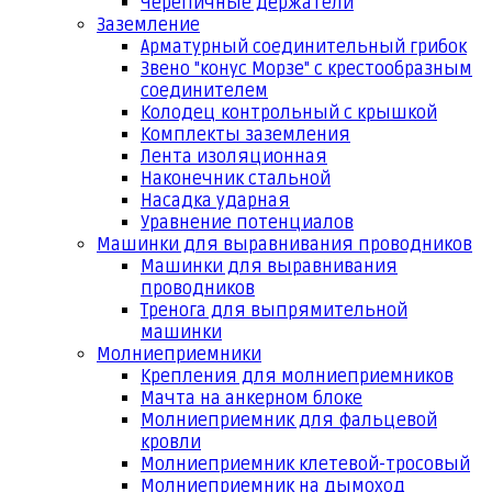
Черепичные держатели
Заземление
Арматурный соединительный грибок
Звено "конус Морзе" с крестообразным
соединителем
Колодец контрольный с крышкой
Комплекты заземления
Лента изоляционная
Наконечник стальной
Насадка ударная
Уравнение потенциалов
Машинки для выравнивания проводников
Машинки для выравнивания
проводников
Тренога для выпрямительной
машинки
Молниеприемники
Крепления для молниеприемников
Мачта на анкерном блоке
Молниеприемник для фальцевой
кровли
Молниеприемник клетевой-тросовый
Молниеприемник на дымоход