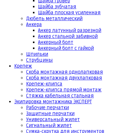
Шайба гровер
Шайба зубчатая
Шайба плоская усиленная
Дюбель металлический
Анкера
Анкер латунный разрезной
Анкер стальной забивной
Анкерный болт
Анкерный болт с гайкой
Шпильки
Струбцины
Крепеж
Скоба монтажная однолапковая
Скоба монтажная двухлапковая
Крепеж-клипса
Крепеж-клипса прямой монтаж
Стяжка кабельная стальная
Экипировка монтажника ЭКСПЕРТ
Рабочие перчатки
Защитные перчатки
Универсальный жилет
Сигнальный жилет
Сумка-скрутка для инструментов