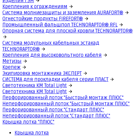
Изделия ГЭМ
Крепления к ограждениям
Система молниезащиты и заземления AURAFORT®
Огнестойкие продукты FIREFORT®
Промышленный фальшпол TECHNORAPTOR® RFL
Опорная система для плоской кровли TECHNORAPTOR®
Система модульных кабельных эстакад
TECHNORAPTOR®
Крепления для высоковольтного кабеля
Метизы
Крепеж
Экипировка монтажника ЭКСПЕРТ
СИСТЕМА для прокладки кабеля серии ПЛАСТ
Светотехника КМ Total Light
Светотехника КМ Total Light
Перфорированный лоток "Быстрый монтаж ПЛЮС"
Неперфорированный лоток "Быстрый монтаж ПЛЮС"
Перфорированный лоток "Стандарт ПЛЮС"
Неперфорированный лоток "Стандарт ПЛЮС"
Крышка лотка "ПЛЮС"
Крышка лотка