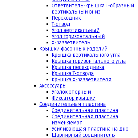
Ответвитель-крышка Т-образный
вертикальный вниз
Переходник
Т-отвод
Угол вертикальный
Угол горизонтальный
Х-разветвитель
Крышки фасонных изделий
Крышка вертикального угла
Крышка горизонтального угла
Крышка переходника
Крышка Т-отвода
Крышка Х-разветвителя
Аксессуары
Уголок опорный
Фиксатор крышки
Соединительная пластина
Соединительная пластина
Соединительная пластина
изменяемая
Усиливающая пластина на дно
Шарнирный соединитель