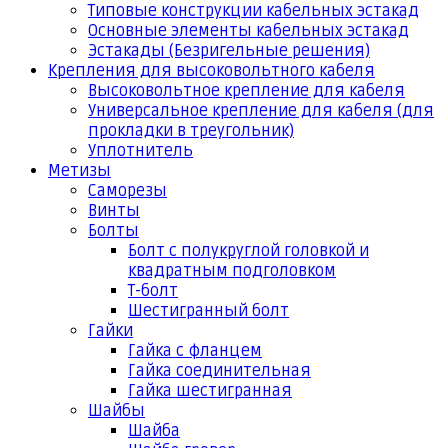
Типовые конструкции кабельных эстакад
Основные элементы кабельных эстакад
Эстакады (Безригельные решения)
Крепления для высоковольтного кабеля
Высоковольтное крепление для кабеля
Универсальное крепление для кабеля (для
прокладки в треугольник)
Уплотнитель
Метизы
Саморезы
Винты
Болты
Болт с полукруглой головкой и
квадратным подголовком
Т-болт
Шестигранный болт
Гайки
Гайка с фланцем
Гайка соединительная
Гайка шестигранная
Шайбы
Шайба