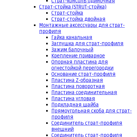
Страт-консоль одиночная
Страт-стойка (STRUT-стойка)
Страт-стойка
Страт-стойка двойная
Монтажные аксессуары для страт-
профиля
Гайка канальная
Заглушка для страт-профиля
Зажим балочный
Крепление приварное
Опорная пластина для
огнестойкой перегородки
Основание страт-профиля
Пластина Z-образная
Пластина поворотная
Пластина соединительная
Пластина угловая
Подкладная шайба
Прямоугольная скоба для страт-
профиля
Соединитель страт-профиля
внешний
Соединитель страт-профиля