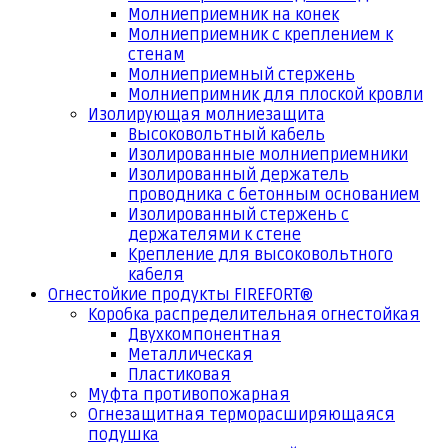
Молниеприемник на конек
Молниеприемник с креплением к
стенам
Молниеприемный стержень
Молниепримник для плоской кровли
Изолирующая молниезащита
Высоковольтный кабель
Изолированные молниеприемники
Изолированный держатель
проводника с бетонным основанием
Изолированный стержень с
держателями к стене
Крепление для высоковольтного
кабеля
Огнестойкие продукты FIREFORT®
Коробка распределительная огнестойкая
Двухкомпонентная
Металлическая
Пластиковая
Муфта противопожарная
Огнезащитная терморасширяющаяся
подушка