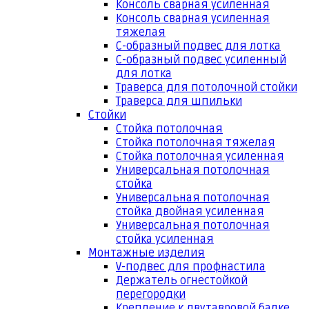
Консоль сварная усиленная
Консоль сварная усиленная
тяжелая
С-образный подвес для лотка
С-образный подвес усиленный
для лотка
Траверса для потолочной стойки
Траверса для шпильки
Стойки
Стойка потолочная
Стойка потолочная тяжелая
Стойка потолочная усиленная
Универсальная потолочная
стойка
Универсальная потолочная
стойка двойная усиленная
Универсальная потолочная
стойка усиленная
Монтажные изделия
V-подвес для профнастила
Держатель огнестойкой
перегородки
Крепление к двутавровой балке