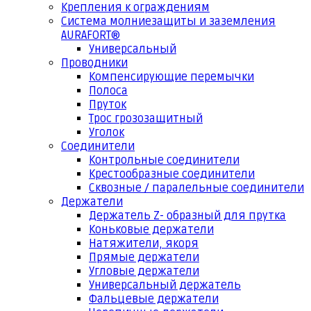
Крепления к ограждениям
Система молниезащиты и заземления
AURAFORT®
Универсальный
Проводники
Компенсирующие перемычки
Полоса
Пруток
Трос грозозащитный
Уголок
Соединители
Контрольные соединители
Крестообразные соединители
Сквозные / паралельные соединители
Держатели
Держатель Z- образный для прутка
Коньковые держатели
Натяжители, якоря
Прямые держатели
Угловые держатели
Универсальный держатель
Фальцевые держатели