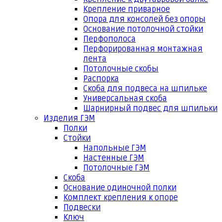
Крепление приварное
Опора для консолей без опоры
Основание потолочной стойки
Перфополоса
Перфорированная монтажная
лента
Потолочные скобы
Распорка
Скоба для подвеса на шпильке
Универсальная скоба
Шарнирный подвес для шпильки
Изделия ГЭМ
Полки
Стойки
Напольные ГЭМ
Настенные ГЭМ
Потолочные ГЭМ
Скоба
Основание одиночной полки
Комплект крепления к опоре
Подвески
Ключ