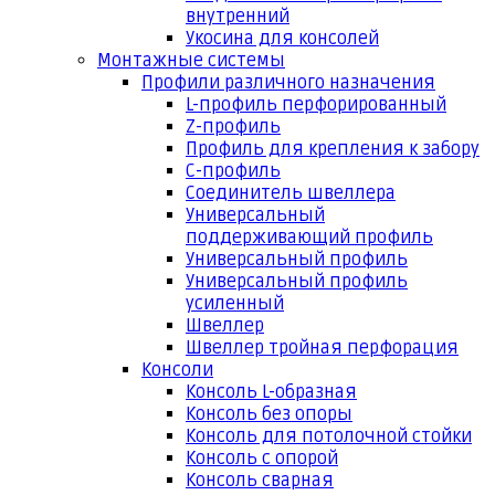
внутренний
Укосина для консолей
Монтажные системы
Профили различного назначения
L-профиль перфорированный
Z-профиль
Профиль для крепления к забору
С-профиль
Соединитель швеллера
Универсальный
поддерживающий профиль
Универсальный профиль
Универсальный профиль
усиленный
Швеллер
Швеллер тройная перфорация
Консоли
Консоль L-образная
Консоль без опоры
Консоль для потолочной стойки
Консоль с опорой
Консоль сварная