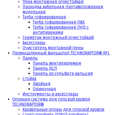
Пена монтажная огнестойкая
Проходка кабельная противопожарная
модульная
Труба гофрированная
Труба гофрированная ПВХ
Труба гофрированная ПНД с
антипиренами
Герметик монтажный огнестойкий
Аксессуары
Очиститель монтажной пены
Промышленный фальшпол TECHNORAPTOR® RFL
Панель
Панель вентилируемая
Панель ДСП
Панель из сульфата кальция
Стойка
Двойная
Одиночная
Инструменты и аксессуары
Опорная система для плоской кровли
TECHNORAPTOR®
Кровельные опоры для плоской кровли
Страт-профиль (STRUT-профиль)