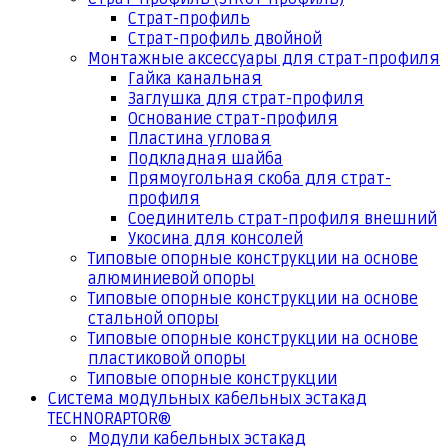
Страт-профиль
Страт-профиль двойной
Монтажные аксессуары для страт-профиля
Гайка канальная
Заглушка для страт-профиля
Основание страт-профиля
Пластина угловая
Подкладная шайба
Прямоугольная скоба для страт-
профиля
Соединитель страт-профиля внешний
Укосина для консолей
Типовые опорные конструкции на основе
алюминиевой опоры
Типовые опорные конструкции на основе
стальной опоры
Типовые опорные конструкции на основе
пластиковой опоры
Типовые опорные конструкции
Система модульных кабельных эстакад
TECHNORAPTOR®
Модули кабельных эстакад