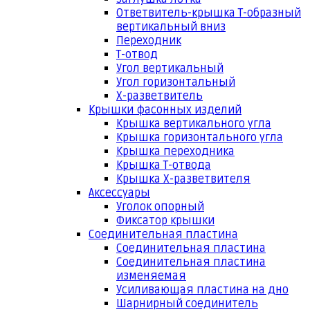
Ответвитель-крышка Т-образный
вертикальный вниз
Переходник
Т-отвод
Угол вертикальный
Угол горизонтальный
Х-разветвитель
Крышки фасонных изделий
Крышка вертикального угла
Крышка горизонтального угла
Крышка переходника
Крышка Т-отвода
Крышка Х-разветвителя
Аксессуары
Уголок опорный
Фиксатор крышки
Соединительная пластина
Соединительная пластина
Соединительная пластина
изменяемая
Усиливающая пластина на дно
Шарнирный соединитель