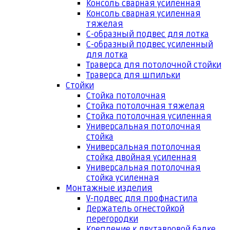
Консоль сварная усиленная
Консоль сварная усиленная
тяжелая
С-образный подвес для лотка
С-образный подвес усиленный
для лотка
Траверса для потолочной стойки
Траверса для шпильки
Стойки
Стойка потолочная
Стойка потолочная тяжелая
Стойка потолочная усиленная
Универсальная потолочная
стойка
Универсальная потолочная
стойка двойная усиленная
Универсальная потолочная
стойка усиленная
Монтажные изделия
V-подвес для профнастила
Держатель огнестойкой
перегородки
Крепление к двутавровой балке