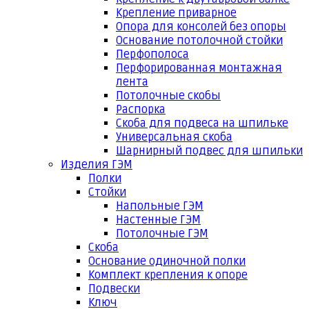
Крепление приварное
Опора для консолей без опоры
Основание потолочной стойки
Перфополоса
Перфорированная монтажная
лента
Потолочные скобы
Распорка
Скоба для подвеса на шпильке
Универсальная скоба
Шарнирный подвес для шпильки
Изделия ГЭМ
Полки
Стойки
Напольные ГЭМ
Настенные ГЭМ
Потолочные ГЭМ
Скоба
Основание одиночной полки
Комплект крепления к опоре
Подвески
Ключ