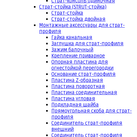
Страт-консоль одиночная
Страт-стойка (STRUT-стойка)
Страт-стойка
Страт-стойка двойная
Монтажные аксессуары для страт-
профиля
Гайка канальная
Заглушка для страт-профиля
Зажим балочный
Крепление приварное
Опорная пластина для
огнестойкой перегородки
Основание страт-профиля
Пластина Z-образная
Пластина поворотная
Пластина соединительная
Пластина угловая
Подкладная шайба
Прямоугольная скоба для страт-
профиля
Соединитель страт-профиля
внешний
Соединитель страт-профиля