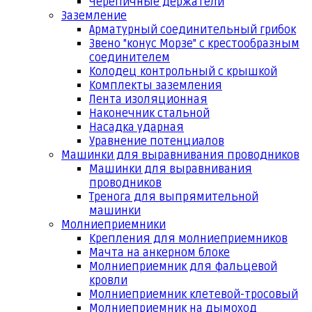
Черепичные держатели
Заземление
Арматурный соединительный грибок
Звено "конус Морзе" с крестообразным
соединителем
Колодец контрольный с крышкой
Комплекты заземления
Лента изоляционная
Наконечник стальной
Насадка ударная
Уравнение потенциалов
Машинки для выравнивания проводников
Машинки для выравнивания
проводников
Тренога для выпрямительной
машинки
Молниеприемники
Крепления для молниеприемников
Мачта на анкерном блоке
Молниеприемник для фальцевой
кровли
Молниеприемник клетевой-тросовый
Молниеприемник на дымоход