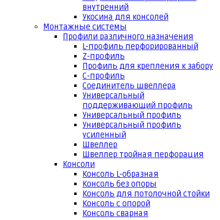
внутренний
Укосина для консолей
Монтажные системы
Профили различного назначения
L-профиль перфорированный
Z-профиль
Профиль для крепления к забору
С-профиль
Соединитель швеллера
Универсальный
поддерживающий профиль
Универсальный профиль
Универсальный профиль
усиленный
Швеллер
Швеллер тройная перфорация
Консоли
Консоль L-образная
Консоль без опоры
Консоль для потолочной стойки
Консоль с опорой
Консоль сварная