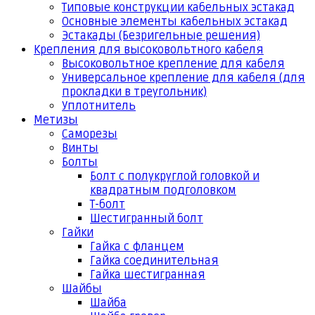
Типовые конструкции кабельных эстакад
Основные элементы кабельных эстакад
Эстакады (Безригельные решения)
Крепления для высоковольтного кабеля
Высоковольтное крепление для кабеля
Универсальное крепление для кабеля (для
прокладки в треугольник)
Уплотнитель
Метизы
Саморезы
Винты
Болты
Болт с полукруглой головкой и
квадратным подголовком
Т-болт
Шестигранный болт
Гайки
Гайка с фланцем
Гайка соединительная
Гайка шестигранная
Шайбы
Шайба