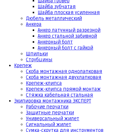
Шайба гровер
Шайба зубчатая
Шайба плоская усиленная
Дюбель металлический
Анкера
Анкер латунный разрезной
Анкер стальной забивной
Анкерный болт
Анкерный болт с гайкой
Шпильки
Струбцины
Крепеж
Скоба монтажная однолапковая
Скоба монтажная двухлапковая
Крепеж-клипса
Крепеж-клипса прямой монтаж
Стяжка кабельная стальная
Экипировка монтажника ЭКСПЕРТ
Рабочие перчатки
Защитные перчатки
Универсальный жилет
Сигнальный жилет
Сумка-скрутка для инструментов