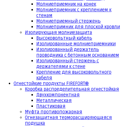
Молниеприемник на конек
Молниеприемник с креплением к
стенам
Молниеприемный стержень
Молниепримник для плоской кровли
Изолирующая молниезащита
Высоковольтный кабель
Изолированные молниеприемники
Изолированный держатель
проводника с бетонным основанием
Изолированный стержень с
держателями к стене
Крепление для высоковольтного
кабеля
Огнестойкие продукты FIREFORT®
Коробка распределительная огнестойкая
Двухкомпонентная
Металлическая
Пластиковая
Муфта противопожарная
Огнезащитная терморасширяющаяся
подушка