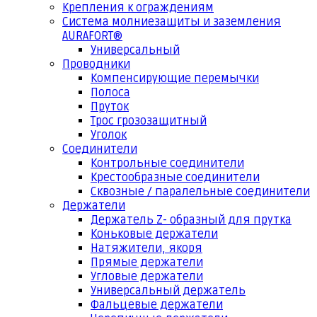
Крепления к ограждениям
Система молниезащиты и заземления
AURAFORT®
Универсальный
Проводники
Компенсирующие перемычки
Полоса
Пруток
Трос грозозащитный
Уголок
Соединители
Контрольные соединители
Крестообразные соединители
Сквозные / паралельные соединители
Держатели
Держатель Z- образный для прутка
Коньковые держатели
Натяжители, якоря
Прямые держатели
Угловые держатели
Универсальный держатель
Фальцевые держатели