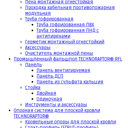
Пена монтажная огнестойкая
Проходка кабельная противопожарная
модульная
Труба гофрированная
Труба гофрированная ПВХ
Труба гофрированная ПНД с
антипиренами
Герметик монтажный огнестойкий
Аксессуары
Очиститель монтажной пены
Промышленный фальшпол TECHNORAPTOR® RFL
Панель
Панель вентилируемая
Панель ДСП
Панель из сульфата кальция
Стойка
Двойная
Одиночная
Инструменты и аксессуары
Опорная система для плоской кровли
TECHNORAPTOR®
Кровельные опоры для плоской кровли
Страт-профиль (STRUT-профиль)