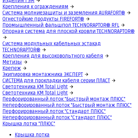
Изделия ГЭМ
Крепления к ограждениям
Система молниезащиты и заземления AURAFORT®
Огнестойкие продукты FIREFORT®
Промышленный фальшпол TECHNORAPTOR® RFL
Опорная система для плоской кровли TECHNORAPTOR®
Система модульных кабельных эстакад
TECHNORAPTOR®
Крепления для высоковольтного кабеля
Метизы
Крепеж
Экипировка монтажника ЭКСПЕРТ
СИСТЕМА для прокладки кабеля серии ПЛАСТ
Светотехника КМ Total Light
Светотехника КМ Total Light
Перфорированный лоток "Быстрый монтаж ПЛЮС"
Неперфорированный лоток "Быстрый монтаж ПЛЮС"
Перфорированный лоток "Стандарт ПЛЮС"
Неперфорированный лоток "Стандарт ПЛЮС"
Крышка лотка "ПЛЮС"
Крышка лотка