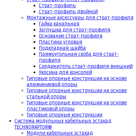
Страт-профиль
Страт-профиль двойной
Монтажные аксессуары для страт-профиля
Гайка канальная
Заглушка для страт-профиля
Основание страт-профиля
Пластина угловая
Подкладная шайба
Прямоугольная скоба для страт-
профиля
Соединитель страт-профиля внешний
Укосина для консолей
Типовые опорные конструкции на основе
алюминиевой опоры
Типовые опорные конструкции на основе
стальной опоры
Типовые опорные конструкции на основе
пластиковой опоры
Типовые опорные конструкции
Система модульных кабельных эстакад
TECHNORAPTOR®
Модули кабельных эстакад