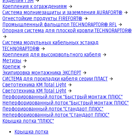
Изделия ГЭМ
Крепления к ограждениям
Система молниезащиты и заземления AURAFORT®
Огнестойкие продукты FIREFORT®
Промышленный фальшпол TECHNORAPTOR® RFL
Опорная система для плоской кровли TECHNORAPTOR®
Система модульных кабельных эстакад
TECHNORAPTOR®
Крепления для высоковольтного кабеля
Метизы
Крепеж
Экипировка монтажника ЭКСПЕРТ
СИСТЕМА для прокладки кабеля серии ПЛАСТ
Светотехника КМ Total Light
Светотехника КМ Total Light
Перфорированный лоток "Быстрый монтаж ПЛЮС"
Неперфорированный лоток "Быстрый монтаж ПЛЮС"
Перфорированный лоток "Стандарт ПЛЮС"
Неперфорированный лоток "Стандарт ПЛЮС"
Крышка лотка "ПЛЮС"
Крышка лотка