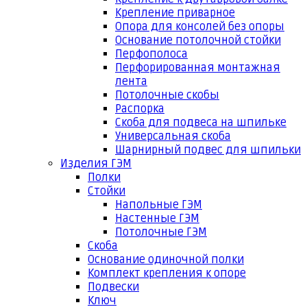
Крепление приварное
Опора для консолей без опоры
Основание потолочной стойки
Перфополоса
Перфорированная монтажная
лента
Потолочные скобы
Распорка
Скоба для подвеса на шпильке
Универсальная скоба
Шарнирный подвес для шпильки
Изделия ГЭМ
Полки
Стойки
Напольные ГЭМ
Настенные ГЭМ
Потолочные ГЭМ
Скоба
Основание одиночной полки
Комплект крепления к опоре
Подвески
Ключ