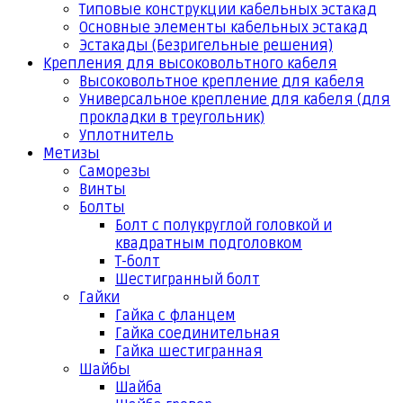
Типовые конструкции кабельных эстакад
Основные элементы кабельных эстакад
Эстакады (Безригельные решения)
Крепления для высоковольтного кабеля
Высоковольтное крепление для кабеля
Универсальное крепление для кабеля (для
прокладки в треугольник)
Уплотнитель
Метизы
Саморезы
Винты
Болты
Болт с полукруглой головкой и
квадратным подголовком
Т-болт
Шестигранный болт
Гайки
Гайка с фланцем
Гайка соединительная
Гайка шестигранная
Шайбы
Шайба