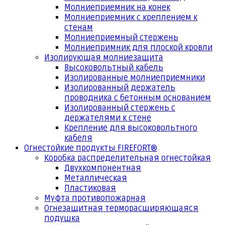
Молниеприемник на конек
Молниеприемник с креплением к
стенам
Молниеприемный стержень
Молниепримник для плоской кровли
Изолирующая молниезащита
Высоковольтный кабель
Изолированные молниеприемники
Изолированный держатель
проводника с бетонным основанием
Изолированный стержень с
держателями к стене
Крепление для высоковольтного
кабеля
Огнестойкие продукты FIREFORT®
Коробка распределительная огнестойкая
Двухкомпонентная
Металлическая
Пластиковая
Муфта противопожарная
Огнезащитная терморасширяющаяся
подушка