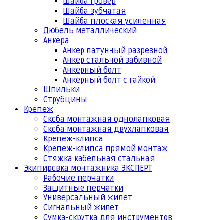
Шайба гровер
Шайба зубчатая
Шайба плоская усиленная
Дюбель металлический
Анкера
Анкер латунный разрезной
Анкер стальной забивной
Анкерный болт
Анкерный болт с гайкой
Шпильки
Струбцины
Крепеж
Скоба монтажная однолапковая
Скоба монтажная двухлапковая
Крепеж-клипса
Крепеж-клипса прямой монтаж
Стяжка кабельная стальная
Экипировка монтажника ЭКСПЕРТ
Рабочие перчатки
Защитные перчатки
Универсальный жилет
Сигнальный жилет
Сумка-скрутка для инструментов