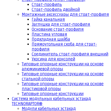
Страт-профиль
Страт-профиль двойной
Монтажные аксессуары для страт-профиля
Гайка канальная
Заглушка для страт-профиля
Основание страт-профиля
Пластина угловая
Подкладная шайба
Прямоугольная скоба для страт-
профиля
Соединитель страт-профиля внешний
Укосина для консолей
Типовые опорные конструкции на основе
алюминиевой опоры
Типовые опорные конструкции на основе
стальной опоры
Типовые опорные конструкции на основе
пластиковой опоры
Типовые опорные конструкции
Система модульных кабельных эстакад
TECHNORAPTOR®
Модули кабельных эстакад