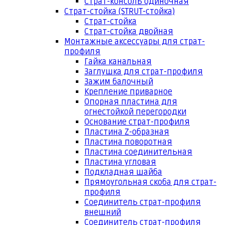
Страт-консоль одиночная
Страт-стойка (STRUT-стойка)
Страт-стойка
Страт-стойка двойная
Монтажные аксессуары для страт-
профиля
Гайка канальная
Заглушка для страт-профиля
Зажим балочный
Крепление приварное
Опорная пластина для
огнестойкой перегородки
Основание страт-профиля
Пластина Z-образная
Пластина поворотная
Пластина соединительная
Пластина угловая
Подкладная шайба
Прямоугольная скоба для страт-
профиля
Соединитель страт-профиля
внешний
Соединитель страт-профиля