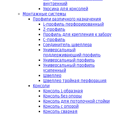
внутренний
Укосина для консолей
Монтажные системы
Профили различного назначения
L-профиль перфорированный
Z-профиль
Профиль для крепления к забору
С-профиль
Соединитель швеллера
Универсальный
поддерживающий профиль
Универсальный профиль
Универсальный профиль
усиленный
Швеллер
Швеллер тройная перфорация
Консоли
Консоль L-образная
Консоль без опоры
Консоль для потолочной стойки
Консоль с опорой
Консоль сварная