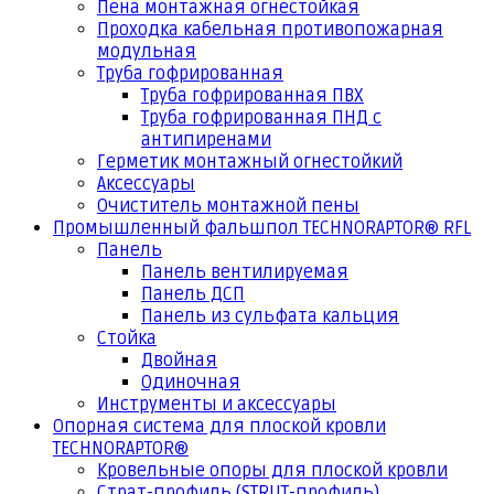
Пена монтажная огнестойкая
Проходка кабельная противопожарная
модульная
Труба гофрированная
Труба гофрированная ПВХ
Труба гофрированная ПНД с
антипиренами
Герметик монтажный огнестойкий
Аксессуары
Очиститель монтажной пены
Промышленный фальшпол TECHNORAPTOR® RFL
Панель
Панель вентилируемая
Панель ДСП
Панель из сульфата кальция
Стойка
Двойная
Одиночная
Инструменты и аксессуары
Опорная система для плоской кровли
TECHNORAPTOR®
Кровельные опоры для плоской кровли
Страт-профиль (STRUT-профиль)