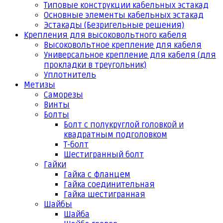
Типовые конструкции кабельных эстакад
Основные элементы кабельных эстакад
Эстакады (Безригельные решения)
Крепления для высоковольтного кабеля
Высоковольтное крепление для кабеля
Универсальное крепление для кабеля (для
прокладки в треугольник)
Уплотнитель
Метизы
Саморезы
Винты
Болты
Болт с полукруглой головкой и
квадратным подголовком
Т-болт
Шестигранный болт
Гайки
Гайка с фланцем
Гайка соединительная
Гайка шестигранная
Шайбы
Шайба