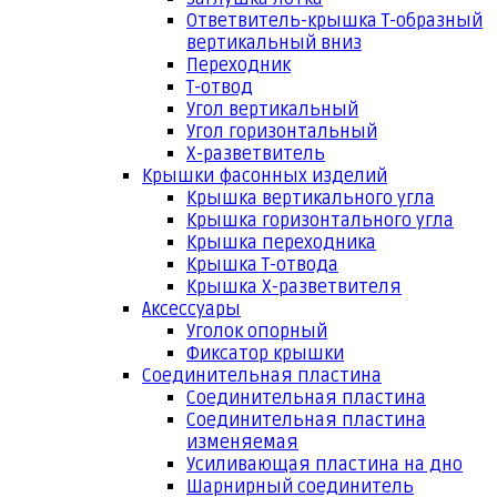
Ответвитель-крышка Т-образный
вертикальный вниз
Переходник
Т-отвод
Угол вертикальный
Угол горизонтальный
Х-разветвитель
Крышки фасонных изделий
Крышка вертикального угла
Крышка горизонтального угла
Крышка переходника
Крышка Т-отвода
Крышка Х-разветвителя
Аксессуары
Уголок опорный
Фиксатор крышки
Соединительная пластина
Соединительная пластина
Соединительная пластина
изменяемая
Усиливающая пластина на дно
Шарнирный соединитель