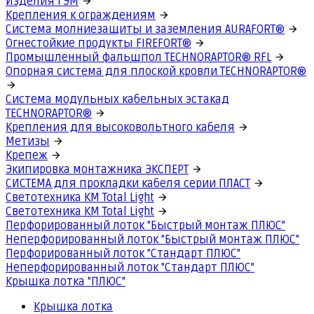
Изделия ГЭМ
Крепления к ограждениям
Система молниезащиты и заземления AURAFORT®
Огнестойкие продукты FIREFORT®
Промышленный фальшпол TECHNORAPTOR® RFL
Опорная система для плоской кровли TECHNORAPTOR®
Система модульных кабельных эстакад
TECHNORAPTOR®
Крепления для высоковольтного кабеля
Метизы
Крепеж
Экипировка монтажника ЭКСПЕРТ
СИСТЕМА для прокладки кабеля серии ПЛАСТ
Светотехника КМ Total Light
Светотехника КМ Total Light
Перфорированный лоток "Быстрый монтаж ПЛЮС"
Неперфорированный лоток "Быстрый монтаж ПЛЮС"
Перфорированный лоток "Стандарт ПЛЮС"
Неперфорированный лоток "Стандарт ПЛЮС"
Крышка лотка "ПЛЮС"
Крышка лотка