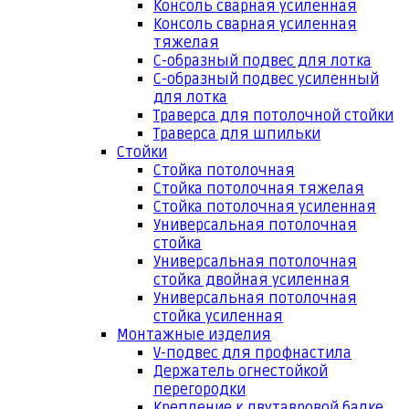
Консоль сварная усиленная
Консоль сварная усиленная
тяжелая
С-образный подвес для лотка
С-образный подвес усиленный
для лотка
Траверса для потолочной стойки
Траверса для шпильки
Стойки
Стойка потолочная
Стойка потолочная тяжелая
Стойка потолочная усиленная
Универсальная потолочная
стойка
Универсальная потолочная
стойка двойная усиленная
Универсальная потолочная
стойка усиленная
Монтажные изделия
V-подвес для профнастила
Держатель огнестойкой
перегородки
Крепление к двутавровой балке