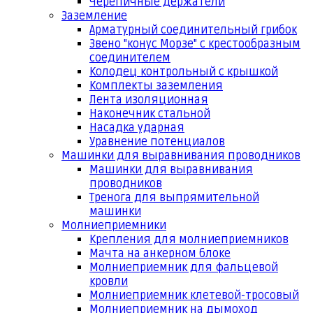
Черепичные держатели
Заземление
Арматурный соединительный грибок
Звено "конус Морзе" с крестообразным
соединителем
Колодец контрольный с крышкой
Комплекты заземления
Лента изоляционная
Наконечник стальной
Насадка ударная
Уравнение потенциалов
Машинки для выравнивания проводников
Машинки для выравнивания
проводников
Тренога для выпрямительной
машинки
Молниеприемники
Крепления для молниеприемников
Мачта на анкерном блоке
Молниеприемник для фальцевой
кровли
Молниеприемник клетевой-тросовый
Молниеприемник на дымоход