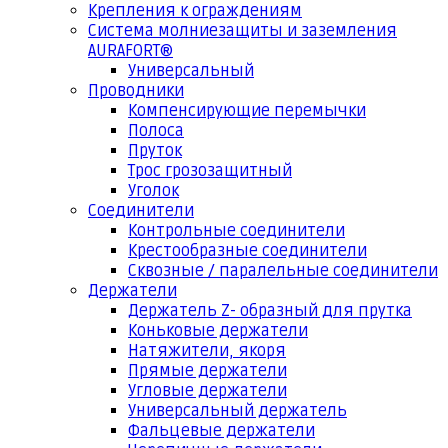
Крепления к ограждениям
Система молниезащиты и заземления
AURAFORT®
Универсальный
Проводники
Компенсирующие перемычки
Полоса
Пруток
Трос грозозащитный
Уголок
Соединители
Контрольные соединители
Крестообразные соединители
Сквозные / паралельные соединители
Держатели
Держатель Z- образный для прутка
Коньковые держатели
Натяжители, якоря
Прямые держатели
Угловые держатели
Универсальный держатель
Фальцевые держатели