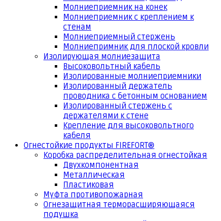
Молниеприемник на конек
Молниеприемник с креплением к
стенам
Молниеприемный стержень
Молниепримник для плоской кровли
Изолирующая молниезащита
Высоковольтный кабель
Изолированные молниеприемники
Изолированный держатель
проводника с бетонным основанием
Изолированный стержень с
держателями к стене
Крепление для высоковольтного
кабеля
Огнестойкие продукты FIREFORT®
Коробка распределительная огнестойкая
Двухкомпонентная
Металлическая
Пластиковая
Муфта противопожарная
Огнезащитная терморасширяющаяся
подушка