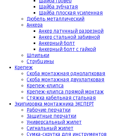
Шайба гровер
Шайба зубчатая
Шайба плоская усиленная
Дюбель металлический
Анкера
Анкер латунный разрезной
Анкер стальной забивной
Анкерный болт
Анкерный болт с гайкой
Шпильки
Струбцины
Крепеж
Скоба монтажная однолапковая
Скоба монтажная двухлапковая
Крепеж-клипса
Крепеж-клипса прямой монтаж
Стяжка кабельная стальная
Экипировка монтажника ЭКСПЕРТ
Рабочие перчатки
Защитные перчатки
Универсальный жилет
Сигнальный жилет
Сумка-скрутка для инструментов