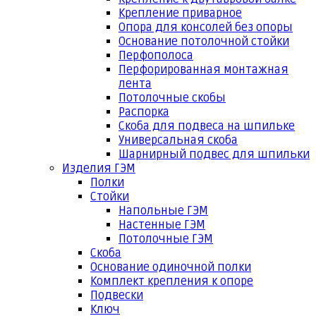
Крепление приварное
Опора для консолей без опоры
Основание потолочной стойки
Перфополоса
Перфорированная монтажная
лента
Потолочные скобы
Распорка
Скоба для подвеса на шпильке
Универсальная скоба
Шарнирный подвес для шпильки
Изделия ГЭМ
Полки
Стойки
Напольные ГЭМ
Настенные ГЭМ
Потолочные ГЭМ
Скоба
Основание одиночной полки
Комплект крепления к опоре
Подвески
Ключ