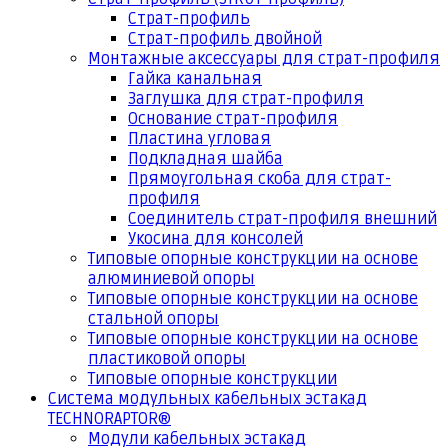
Страт-профиль
Страт-профиль двойной
Монтажные аксессуары для страт-профиля
Гайка канальная
Заглушка для страт-профиля
Основание страт-профиля
Пластина угловая
Подкладная шайба
Прямоугольная скоба для страт-
профиля
Соединитель страт-профиля внешний
Укосина для консолей
Типовые опорные конструкции на основе
алюминиевой опоры
Типовые опорные конструкции на основе
стальной опоры
Типовые опорные конструкции на основе
пластиковой опоры
Типовые опорные конструкции
Система модульных кабельных эстакад
TECHNORAPTOR®
Модули кабельных эстакад