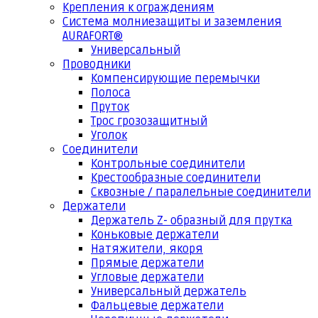
Крепления к ограждениям
Система молниезащиты и заземления
AURAFORT®
Универсальный
Проводники
Компенсирующие перемычки
Полоса
Пруток
Трос грозозащитный
Уголок
Соединители
Контрольные соединители
Крестообразные соединители
Сквозные / паралельные соединители
Держатели
Держатель Z- образный для прутка
Коньковые держатели
Натяжители, якоря
Прямые держатели
Угловые держатели
Универсальный держатель
Фальцевые держатели