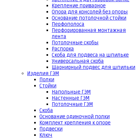
Крепление приварное
Опора для консолей без опоры
Основание потолочной стойки
Перфополоса
Перфорированная монтажная
лента
Потолочные скобы
Распорка
Скоба для подвеса на шпильке
Универсальная скоба
Шарнирный подвес для шпильки
Изделия ГЭМ
Полки
Стойки
Напольные ГЭМ
Настенные ГЭМ
Потолочные ГЭМ
Скоба
Основание одиночной полки
Комплект крепления к опоре
Подвески
Ключ