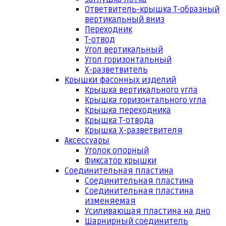
Ответвитель-крышка Т-образный
вертикальный вниз
Переходник
Т-отвод
Угол вертикальный
Угол горизонтальный
Х-разветвитель
Крышки фасонных изделий
Крышка вертикального угла
Крышка горизонтального угла
Крышка переходника
Крышка Т-отвода
Крышка Х-разветвителя
Аксессуары
Уголок опорный
Фиксатор крышки
Соединительная пластина
Соединительная пластина
Соединительная пластина
изменяемая
Усиливающая пластина на дно
Шарнирный соединитель