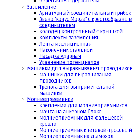
Черепичные держатели
Заземление
Арматурный соединительный грибок
Звено "конус Морзе" с крестообразным
соединителем
Колодец контрольный с крышкой
Комплекты заземления
Лента изоляционная
Наконечник стальной
Насадка ударная
Уравнение потенциалов
Машинки для выравнивания проводников
Машинки для выравнивания
проводников
Тренога для выпрямительной
машинки
Молниеприемники
Крепления для молниеприемников
Мачта на анкерном блоке
Молниеприемник для фальцевой
кровли
Молниеприемник клетевой-тросовый
Молниеприемник на дымоход