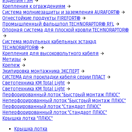
Изделия ГЭМ
Крепления к ограждениям
Система молниезащиты и заземления AURAFORT®
Огнестойкие продукты FIREFORT®
Промышленный фальшпол TECHNORAPTOR® RFL
Опорная система для плоской кровли TECHNORAPTOR®
Система модульных кабельных эстакад
TECHNORAPTOR®
Крепления для высоковольтного кабеля
Метизы
Крепеж
Экипировка монтажника ЭКСПЕРТ
СИСТЕМА для прокладки кабеля серии ПЛАСТ
Светотехника КМ Total Light
Светотехника КМ Total Light
Перфорированный лоток "Быстрый монтаж ПЛЮС"
Неперфорированный лоток "Быстрый монтаж ПЛЮС"
Перфорированный лоток "Стандарт ПЛЮС"
Неперфорированный лоток "Стандарт ПЛЮС"
Крышка лотка "ПЛЮС"
Крышка лотка