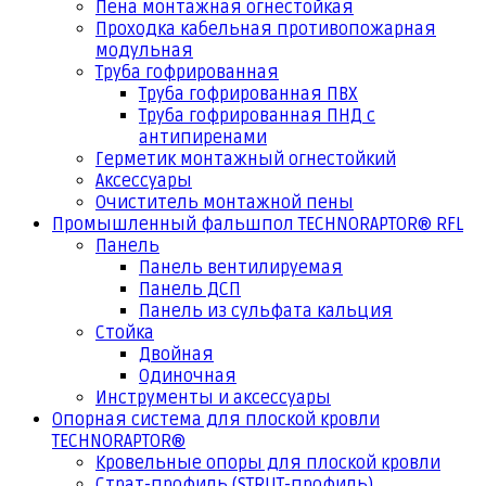
Пена монтажная огнестойкая
Проходка кабельная противопожарная
модульная
Труба гофрированная
Труба гофрированная ПВХ
Труба гофрированная ПНД с
антипиренами
Герметик монтажный огнестойкий
Аксессуары
Очиститель монтажной пены
Промышленный фальшпол TECHNORAPTOR® RFL
Панель
Панель вентилируемая
Панель ДСП
Панель из сульфата кальция
Стойка
Двойная
Одиночная
Инструменты и аксессуары
Опорная система для плоской кровли
TECHNORAPTOR®
Кровельные опоры для плоской кровли
Страт-профиль (STRUT-профиль)