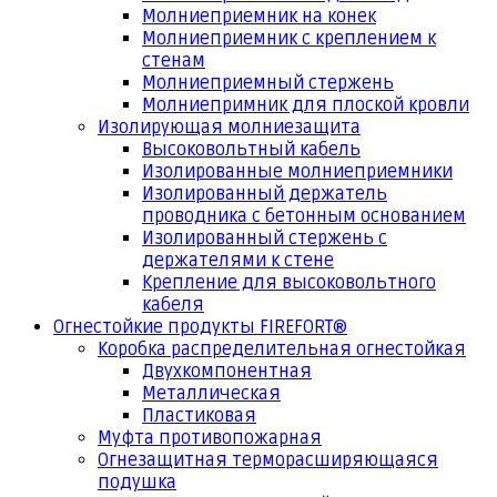
Молниеприемник на конек
Молниеприемник с креплением к
стенам
Молниеприемный стержень
Молниепримник для плоской кровли
Изолирующая молниезащита
Высоковольтный кабель
Изолированные молниеприемники
Изолированный держатель
проводника с бетонным основанием
Изолированный стержень с
держателями к стене
Крепление для высоковольтного
кабеля
Огнестойкие продукты FIREFORT®
Коробка распределительная огнестойкая
Двухкомпонентная
Металлическая
Пластиковая
Муфта противопожарная
Огнезащитная терморасширяющаяся
подушка