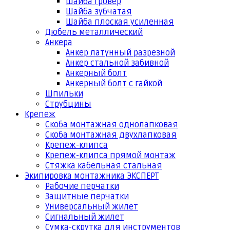
Шайба гровер
Шайба зубчатая
Шайба плоская усиленная
Дюбель металлический
Анкера
Анкер латунный разрезной
Анкер стальной забивной
Анкерный болт
Анкерный болт с гайкой
Шпильки
Струбцины
Крепеж
Скоба монтажная однолапковая
Скоба монтажная двухлапковая
Крепеж-клипса
Крепеж-клипса прямой монтаж
Стяжка кабельная стальная
Экипировка монтажника ЭКСПЕРТ
Рабочие перчатки
Защитные перчатки
Универсальный жилет
Сигнальный жилет
Сумка-скрутка для инструментов