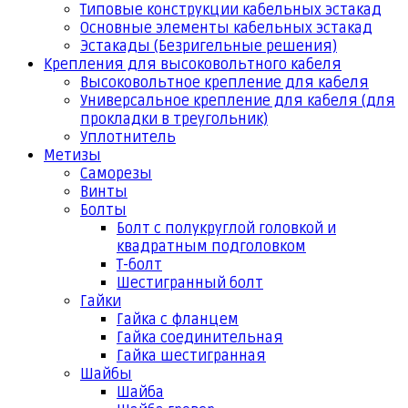
Типовые конструкции кабельных эстакад
Основные элементы кабельных эстакад
Эстакады (Безригельные решения)
Крепления для высоковольтного кабеля
Высоковольтное крепление для кабеля
Универсальное крепление для кабеля (для
прокладки в треугольник)
Уплотнитель
Метизы
Саморезы
Винты
Болты
Болт с полукруглой головкой и
квадратным подголовком
Т-болт
Шестигранный болт
Гайки
Гайка с фланцем
Гайка соединительная
Гайка шестигранная
Шайбы
Шайба