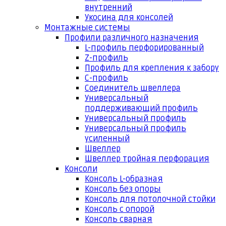
внутренний
Укосина для консолей
Монтажные системы
Профили различного назначения
L-профиль перфорированный
Z-профиль
Профиль для крепления к забору
С-профиль
Соединитель швеллера
Универсальный
поддерживающий профиль
Универсальный профиль
Универсальный профиль
усиленный
Швеллер
Швеллер тройная перфорация
Консоли
Консоль L-образная
Консоль без опоры
Консоль для потолочной стойки
Консоль с опорой
Консоль сварная