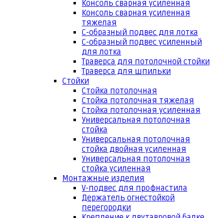
Консоль сварная усиленная
Консоль сварная усиленная
тяжелая
С-образный подвес для лотка
С-образный подвес усиленный
для лотка
Траверса для потолочной стойки
Траверса для шпильки
Стойки
Стойка потолочная
Стойка потолочная тяжелая
Стойка потолочная усиленная
Универсальная потолочная
стойка
Универсальная потолочная
стойка двойная усиленная
Универсальная потолочная
стойка усиленная
Монтажные изделия
V-подвес для профнастила
Держатель огнестойкой
перегородки
Крепление к двутавровой балке