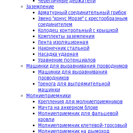
Черепичные держатели
Заземление
Арматурный соединительный грибок
Звено "конус Морзе" с крестообразным
соединителем
Колодец контрольный с крышкой
Комплекты заземления
Лента изоляционная
Наконечник стальной
Насадка ударная
Уравнение потенциалов
Машинки для выравнивания проводников
Машинки для выравнивания
проводников
Тренога для выпрямительной
машинки
Молниеприемники
Крепления для молниеприемников
Мачта на анкерном блоке
Молниеприемник для фальцевой
кровли
Молниеприемник клетевой-тросовый
Молниеприемник на дымоход