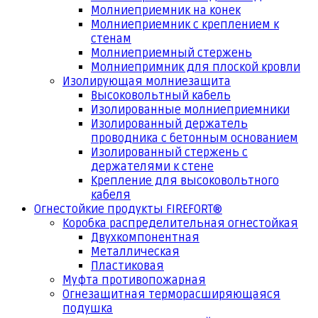
Молниеприемник на конек
Молниеприемник с креплением к
стенам
Молниеприемный стержень
Молниепримник для плоской кровли
Изолирующая молниезащита
Высоковольтный кабель
Изолированные молниеприемники
Изолированный держатель
проводника с бетонным основанием
Изолированный стержень с
держателями к стене
Крепление для высоковольтного
кабеля
Огнестойкие продукты FIREFORT®
Коробка распределительная огнестойкая
Двухкомпонентная
Металлическая
Пластиковая
Муфта противопожарная
Огнезащитная терморасширяющаяся
подушка