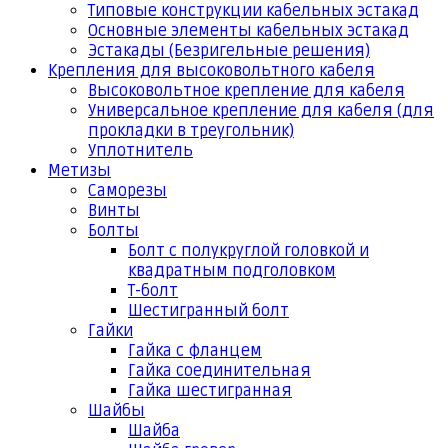
Типовые конструкции кабельных эстакад
Основные элементы кабельных эстакад
Эстакады (Безригельные решения)
Крепления для высоковольтного кабеля
Высоковольтное крепление для кабеля
Универсальное крепление для кабеля (для
прокладки в треугольник)
Уплотнитель
Метизы
Саморезы
Винты
Болты
Болт с полукруглой головкой и
квадратным подголовком
Т-болт
Шестигранный болт
Гайки
Гайка с фланцем
Гайка соединительная
Гайка шестигранная
Шайбы
Шайба