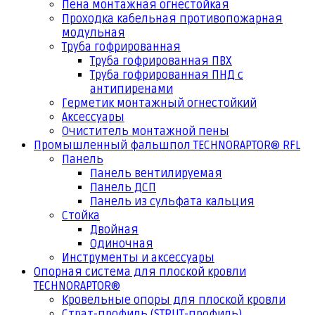
Пена монтажная огнестойкая
Проходка кабельная противопожарная
модульная
Труба гофрированная
Труба гофрированная ПВХ
Труба гофрированная ПНД с
антипиренами
Герметик монтажный огнестойкий
Аксессуары
Очиститель монтажной пены
Промышленный фальшпол TECHNORAPTOR® RFL
Панель
Панель вентилируемая
Панель ДСП
Панель из сульфата кальция
Стойка
Двойная
Одиночная
Инструменты и аксессуары
Опорная система для плоской кровли
TECHNORAPTOR®
Кровельные опоры для плоской кровли
Страт-профиль (STRUT-профиль)