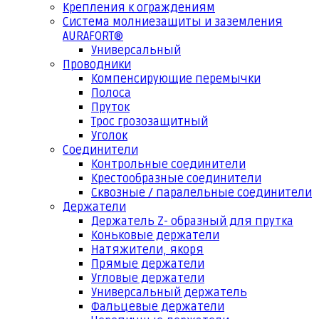
Крепления к ограждениям
Система молниезащиты и заземления
AURAFORT®
Универсальный
Проводники
Компенсирующие перемычки
Полоса
Пруток
Трос грозозащитный
Уголок
Соединители
Контрольные соединители
Крестообразные соединители
Сквозные / паралельные соединители
Держатели
Держатель Z- образный для прутка
Коньковые держатели
Натяжители, якоря
Прямые держатели
Угловые держатели
Универсальный держатель
Фальцевые держатели