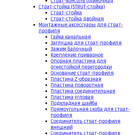
Страт-консоль одиночная
Страт-стойка (STRUT-стойка)
Страт-стойка
Страт-стойка двойная
Монтажные аксессуары для страт-
профиля
Гайка канальная
Заглушка для страт-профиля
Зажим балочный
Крепление приварное
Опорная пластина для
огнестойкой перегородки
Основание страт-профиля
Пластина Z-образная
Пластина поворотная
Пластина соединительная
Пластина угловая
Подкладная шайба
Прямоугольная скоба для страт-
профиля
Соединитель страт-профиля
внешний
Соединитель страт-профиля