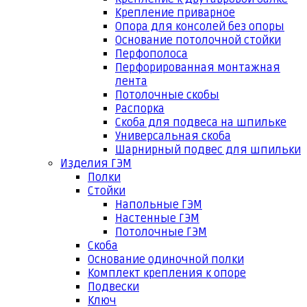
Крепление приварное
Опора для консолей без опоры
Основание потолочной стойки
Перфополоса
Перфорированная монтажная
лента
Потолочные скобы
Распорка
Скоба для подвеса на шпильке
Универсальная скоба
Шарнирный подвес для шпильки
Изделия ГЭМ
Полки
Стойки
Напольные ГЭМ
Настенные ГЭМ
Потолочные ГЭМ
Скоба
Основание одиночной полки
Комплект крепления к опоре
Подвески
Ключ