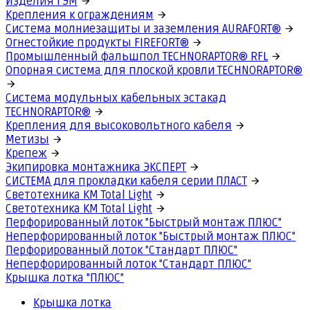
Изделия ГЭМ
Крепления к ограждениям
Система молниезащиты и заземления AURAFORT®
Огнестойкие продукты FIREFORT®
Промышленный фальшпол TECHNORAPTOR® RFL
Опорная система для плоской кровли TECHNORAPTOR®
Система модульных кабельных эстакад
TECHNORAPTOR®
Крепления для высоковольтного кабеля
Метизы
Крепеж
Экипировка монтажника ЭКСПЕРТ
СИСТЕМА для прокладки кабеля серии ПЛАСТ
Светотехника КМ Total Light
Светотехника КМ Total Light
Перфорированный лоток "Быстрый монтаж ПЛЮС"
Неперфорированный лоток "Быстрый монтаж ПЛЮС"
Перфорированный лоток "Стандарт ПЛЮС"
Неперфорированный лоток "Стандарт ПЛЮС"
Крышка лотка "ПЛЮС"
Крышка лотка