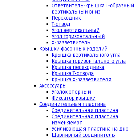
Ответвитель-крышка Т-образный
вертикальный вниз
Переходник
Т-отвод
Угол вертикальный
Угол горизонтальный
Х-разветвитель
Крышки фасонных изделий
Крышка вертикального угла
Крышка горизонтального угла
Крышка переходника
Крышка Т-отвода
Крышка Х-разветвителя
Аксессуары
Уголок опорный
Фиксатор крышки
Соединительная пластина
Соединительная пластина
Соединительная пластина
изменяемая
Усиливающая пластина на дно
Шарнирный соединитель