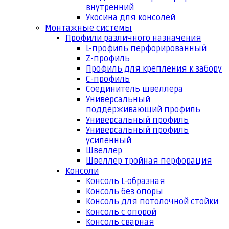
внутренний
Укосина для консолей
Монтажные системы
Профили различного назначения
L-профиль перфорированный
Z-профиль
Профиль для крепления к забору
С-профиль
Соединитель швеллера
Универсальный
поддерживающий профиль
Универсальный профиль
Универсальный профиль
усиленный
Швеллер
Швеллер тройная перфорация
Консоли
Консоль L-образная
Консоль без опоры
Консоль для потолочной стойки
Консоль с опорой
Консоль сварная