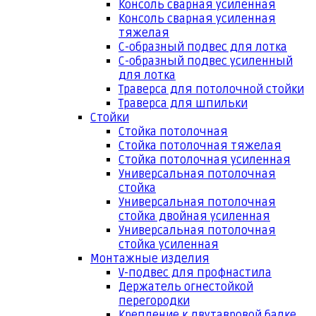
Консоль сварная усиленная
Консоль сварная усиленная
тяжелая
С-образный подвес для лотка
С-образный подвес усиленный
для лотка
Траверса для потолочной стойки
Траверса для шпильки
Стойки
Стойка потолочная
Стойка потолочная тяжелая
Стойка потолочная усиленная
Универсальная потолочная
стойка
Универсальная потолочная
стойка двойная усиленная
Универсальная потолочная
стойка усиленная
Монтажные изделия
V-подвес для профнастила
Держатель огнестойкой
перегородки
Крепление к двутавровой балке