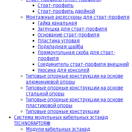
Страт-профиль
Страт-профиль двойной
Монтажные аксессуары для страт-профиля
Гайка канальная
Заглушка для страт-профиля
Основание страт-профиля
Пластина угловая
Подкладная шайба
Прямоугольная скоба для страт-
профиля
Соединитель страт-профиля внешний
Укосина для консолей
Типовые опорные конструкции на основе
алюминиевой опоры
Типовые опорные конструкции на основе
стальной опоры
Типовые опорные конструкции на основе
пластиковой опоры
Типовые опорные конструкции
Система модульных кабельных эстакад
TECHNORAPTOR®
Модули кабельных эстакад