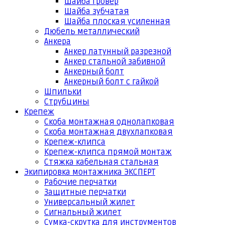
Шайба гровер
Шайба зубчатая
Шайба плоская усиленная
Дюбель металлический
Анкера
Анкер латунный разрезной
Анкер стальной забивной
Анкерный болт
Анкерный болт с гайкой
Шпильки
Струбцины
Крепеж
Скоба монтажная однолапковая
Скоба монтажная двухлапковая
Крепеж-клипса
Крепеж-клипса прямой монтаж
Стяжка кабельная стальная
Экипировка монтажника ЭКСПЕРТ
Рабочие перчатки
Защитные перчатки
Универсальный жилет
Сигнальный жилет
Сумка-скрутка для инструментов