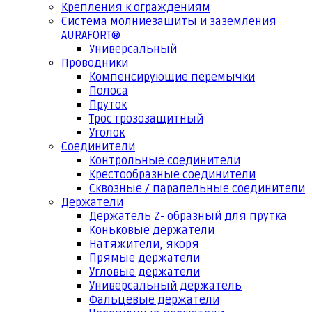
Крепления к ограждениям
Система молниезащиты и заземления
AURAFORT®
Универсальный
Проводники
Компенсирующие перемычки
Полоса
Пруток
Трос грозозащитный
Уголок
Соединители
Контрольные соединители
Крестообразные соединители
Сквозные / паралельные соединители
Держатели
Держатель Z- образный для прутка
Коньковые держатели
Натяжители, якоря
Прямые держатели
Угловые держатели
Универсальный держатель
Фальцевые держатели