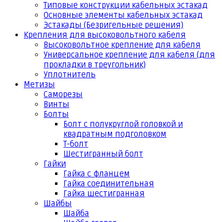
Типовые конструкции кабельных эстакад
Основные элементы кабельных эстакад
Эстакады (Безригельные решения)
Крепления для высоковольтного кабеля
Высоковольтное крепление для кабеля
Универсальное крепление для кабеля (для
прокладки в треугольник)
Уплотнитель
Метизы
Саморезы
Винты
Болты
Болт с полукруглой головкой и
квадратным подголовком
Т-болт
Шестигранный болт
Гайки
Гайка с фланцем
Гайка соединительная
Гайка шестигранная
Шайбы
Шайба