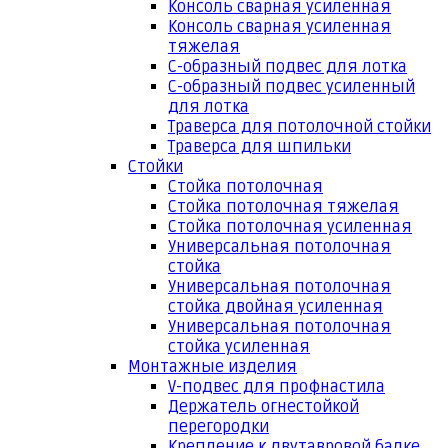
Консоль сварная усиленная
Консоль сварная усиленная
тяжелая
С-образный подвес для лотка
С-образный подвес усиленный
для лотка
Траверса для потолочной стойки
Траверса для шпильки
Стойки
Стойка потолочная
Стойка потолочная тяжелая
Стойка потолочная усиленная
Универсальная потолочная
стойка
Универсальная потолочная
стойка двойная усиленная
Универсальная потолочная
стойка усиленная
Монтажные изделия
V-подвес для профнастила
Держатель огнестойкой
перегородки
Крепление к двутавровой балке