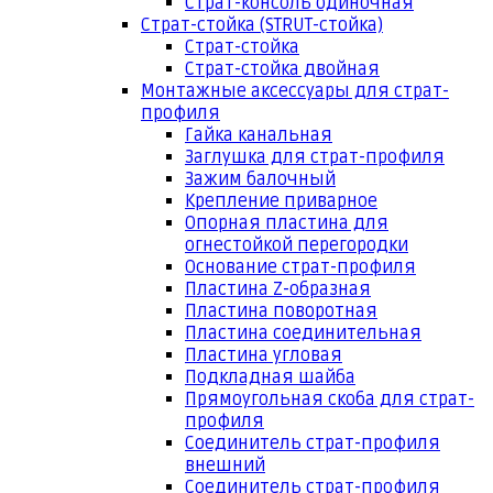
Страт-консоль одиночная
Страт-стойка (STRUT-стойка)
Страт-стойка
Страт-стойка двойная
Монтажные аксессуары для страт-
профиля
Гайка канальная
Заглушка для страт-профиля
Зажим балочный
Крепление приварное
Опорная пластина для
огнестойкой перегородки
Основание страт-профиля
Пластина Z-образная
Пластина поворотная
Пластина соединительная
Пластина угловая
Подкладная шайба
Прямоугольная скоба для страт-
профиля
Соединитель страт-профиля
внешний
Соединитель страт-профиля