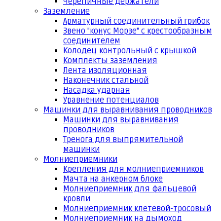
Черепичные держатели
Заземление
Арматурный соединительный грибок
Звено "конус Морзе" с крестообразным
соединителем
Колодец контрольный с крышкой
Комплекты заземления
Лента изоляционная
Наконечник стальной
Насадка ударная
Уравнение потенциалов
Машинки для выравнивания проводников
Машинки для выравнивания
проводников
Тренога для выпрямительной
машинки
Молниеприемники
Крепления для молниеприемников
Мачта на анкерном блоке
Молниеприемник для фальцевой
кровли
Молниеприемник клетевой-тросовый
Молниеприемник на дымоход