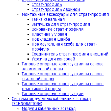
Страт-профиль
Страт-профиль двойной
Монтажные аксессуары для страт-профиля
Гайка канальная
Заглушка для страт-профиля
Основание страт-профиля
Пластина угловая
Подкладная шайба
Прямоугольная скоба для страт-
профиля
Соединитель страт-профиля внешний
Укосина для консолей
Типовые опорные конструкции на основе
алюминиевой опоры
Типовые опорные конструкции на основе
стальной опоры
Типовые опорные конструкции на основе
пластиковой опоры
Типовые опорные конструкции
Система модульных кабельных эстакад
TECHNORAPTOR®
Модули кабельных эстакад