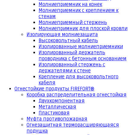
Молниеприемник на конек
Молниеприемник с креплением к
стенам
Молниеприемный стержень
Молниепримник для плоской кровли
Изолирующая молниезащита
Высоковольтный кабель
Изолированные молниеприемники
Изолированный держатель
проводника с бетонным основанием
Изолированный стержень с
держателями к стене
Крепление для высоковольтного
кабеля
Огнестойкие продукты FIREFORT®
Коробка распределительная огнестойкая
Двухкомпонентная
Металлическая
Пластиковая
Муфта противопожарная
Огнезащитная терморасширяющаяся
подушка