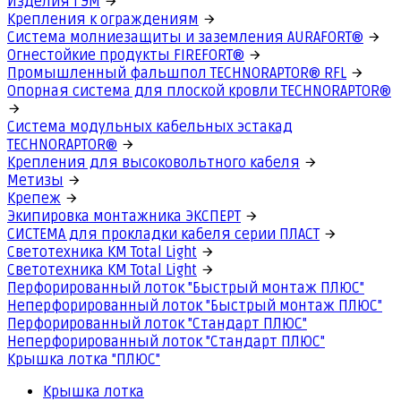
Изделия ГЭМ
Крепления к ограждениям
Система молниезащиты и заземления AURAFORT®
Огнестойкие продукты FIREFORT®
Промышленный фальшпол TECHNORAPTOR® RFL
Опорная система для плоской кровли TECHNORAPTOR®
Система модульных кабельных эстакад
TECHNORAPTOR®
Крепления для высоковольтного кабеля
Метизы
Крепеж
Экипировка монтажника ЭКСПЕРТ
СИСТЕМА для прокладки кабеля серии ПЛАСТ
Светотехника КМ Total Light
Светотехника КМ Total Light
Перфорированный лоток "Быстрый монтаж ПЛЮС"
Неперфорированный лоток "Быстрый монтаж ПЛЮС"
Перфорированный лоток "Стандарт ПЛЮС"
Неперфорированный лоток "Стандарт ПЛЮС"
Крышка лотка "ПЛЮС"
Крышка лотка