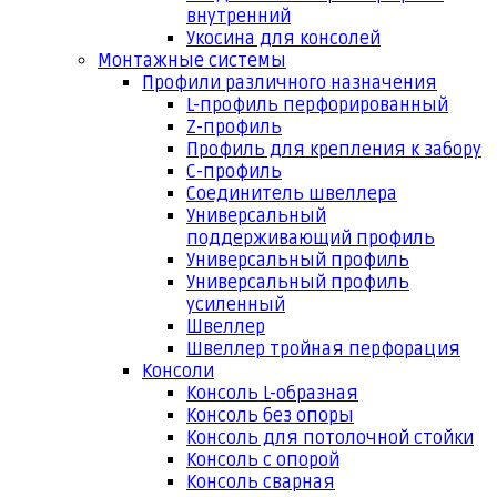
внутренний
Укосина для консолей
Монтажные системы
Профили различного назначения
L-профиль перфорированный
Z-профиль
Профиль для крепления к забору
С-профиль
Соединитель швеллера
Универсальный
поддерживающий профиль
Универсальный профиль
Универсальный профиль
усиленный
Швеллер
Швеллер тройная перфорация
Консоли
Консоль L-образная
Консоль без опоры
Консоль для потолочной стойки
Консоль с опорой
Консоль сварная