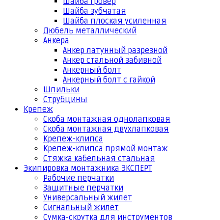
Шайба гровер
Шайба зубчатая
Шайба плоская усиленная
Дюбель металлический
Анкера
Анкер латунный разрезной
Анкер стальной забивной
Анкерный болт
Анкерный болт с гайкой
Шпильки
Струбцины
Крепеж
Скоба монтажная однолапковая
Скоба монтажная двухлапковая
Крепеж-клипса
Крепеж-клипса прямой монтаж
Стяжка кабельная стальная
Экипировка монтажника ЭКСПЕРТ
Рабочие перчатки
Защитные перчатки
Универсальный жилет
Сигнальный жилет
Сумка-скрутка для инструментов