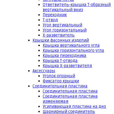
Ответвитель-крышка Т-образный
вертикальный вниз
Переходник
Т-отвод
Угол вертикальный
Угол горизонтальный
Х-разветвитель
Крышки фасонных изделий
Крышка вертикального угла
Крышка горизонтального угла
Крышка переходника
Крышка Т-отвода
Крышка Х-разветвителя
Аксессуары
Уголок опорный
Фиксатор крышки
Соединительная пластина
Соединительная пластина
Соединительная пластина
изменяемая
Усиливающая пластина на дно
Шарнирный соединитель