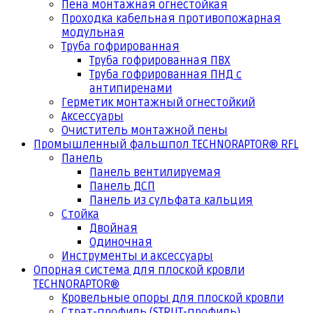
Пена монтажная огнестойкая
Проходка кабельная противопожарная
модульная
Труба гофрированная
Труба гофрированная ПВХ
Труба гофрированная ПНД с
антипиренами
Герметик монтажный огнестойкий
Аксессуары
Очиститель монтажной пены
Промышленный фальшпол TECHNORAPTOR® RFL
Панель
Панель вентилируемая
Панель ДСП
Панель из сульфата кальция
Стойка
Двойная
Одиночная
Инструменты и аксессуары
Опорная система для плоской кровли
TECHNORAPTOR®
Кровельные опоры для плоской кровли
Страт-профиль (STRUT-профиль)