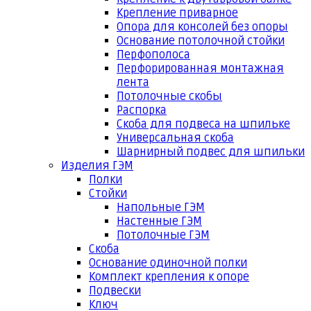
Крепление приварное
Опора для консолей без опоры
Основание потолочной стойки
Перфополоса
Перфорированная монтажная
лента
Потолочные скобы
Распорка
Скоба для подвеса на шпильке
Универсальная скоба
Шарнирный подвес для шпильки
Изделия ГЭМ
Полки
Стойки
Напольные ГЭМ
Настенные ГЭМ
Потолочные ГЭМ
Скоба
Основание одиночной полки
Комплект крепления к опоре
Подвески
Ключ