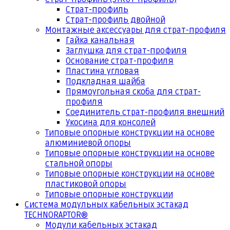
Страт-профиль
Страт-профиль двойной
Монтажные аксессуары для страт-профиля
Гайка канальная
Заглушка для страт-профиля
Основание страт-профиля
Пластина угловая
Подкладная шайба
Прямоугольная скоба для страт-
профиля
Соединитель страт-профиля внешний
Укосина для консолей
Типовые опорные конструкции на основе
алюминиевой опоры
Типовые опорные конструкции на основе
стальной опоры
Типовые опорные конструкции на основе
пластиковой опоры
Типовые опорные конструкции
Система модульных кабельных эстакад
TECHNORAPTOR®
Модули кабельных эстакад