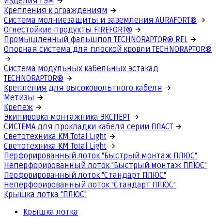
Изделия ГЭМ
Крепления к ограждениям
Система молниезащиты и заземления AURAFORT®
Огнестойкие продукты FIREFORT®
Промышленный фальшпол TECHNORAPTOR® RFL
Опорная система для плоской кровли TECHNORAPTOR®
Система модульных кабельных эстакад
TECHNORAPTOR®
Крепления для высоковольтного кабеля
Метизы
Крепеж
Экипировка монтажника ЭКСПЕРТ
СИСТЕМА для прокладки кабеля серии ПЛАСТ
Светотехника КМ Total Light
Светотехника КМ Total Light
Перфорированный лоток "Быстрый монтаж ПЛЮС"
Неперфорированный лоток "Быстрый монтаж ПЛЮС"
Перфорированный лоток "Стандарт ПЛЮС"
Неперфорированный лоток "Стандарт ПЛЮС"
Крышка лотка "ПЛЮС"
Крышка лотка