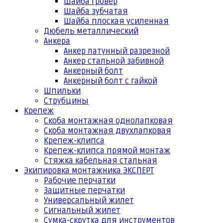
Шайба гровер
Шайба зубчатая
Шайба плоская усиленная
Дюбель металлический
Анкера
Анкер латунный разрезной
Анкер стальной забивной
Анкерный болт
Анкерный болт с гайкой
Шпильки
Струбцины
Крепеж
Скоба монтажная однолапковая
Скоба монтажная двухлапковая
Крепеж-клипса
Крепеж-клипса прямой монтаж
Стяжка кабельная стальная
Экипировка монтажника ЭКСПЕРТ
Рабочие перчатки
Защитные перчатки
Универсальный жилет
Сигнальный жилет
Сумка-скрутка для инструментов