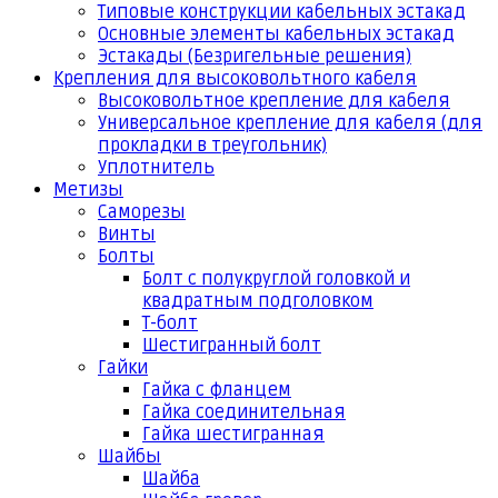
Типовые конструкции кабельных эстакад
Основные элементы кабельных эстакад
Эстакады (Безригельные решения)
Крепления для высоковольтного кабеля
Высоковольтное крепление для кабеля
Универсальное крепление для кабеля (для
прокладки в треугольник)
Уплотнитель
Метизы
Саморезы
Винты
Болты
Болт с полукруглой головкой и
квадратным подголовком
Т-болт
Шестигранный болт
Гайки
Гайка с фланцем
Гайка соединительная
Гайка шестигранная
Шайбы
Шайба