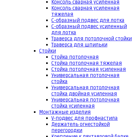
Консоль сварная усиленная
Консоль сварная усиленная
тяжелая
С-образный подвес для лотка
С-образный подвес усиленный
для лотка
Траверса для потолочной стойки
Траверса для шпильки
Стойки
Стойка потолочная
Стойка потолочная тяжелая
Стойка потолочная усиленная
Универсальная потолочная
стойка
Универсальная потолочная
стойка двойная усиленная
Универсальная потолочная
стойка усиленная
Монтажные изделия
V-подвес для профнастила
Держатель огнестойкой
перегородки
Крепление к двутавровой балке