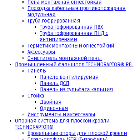
Пена монтажная огнестойкая
Проходка кабельная противопожарная
модульная
Труба гофрированная
Труба гофрированная ПВХ
Труба гофрированная ПНД с
антипиренами
Герметик монтажный огнестойкий
Аксессуары
Очиститель монтажной пены
Промышленный фальшпол TECHNORAPTOR® RFL
Панель
Панель вентилируемая
Панель ДСП
Панель из сульфата кальция
Стойка
Двойная
Одиночная
Инструменты и аксессуары
Опорная система для плоской кровли
TECHNORAPTOR®
Кровельные опоры для плоской кровли
Страт-профиль (STRUT-профиль)