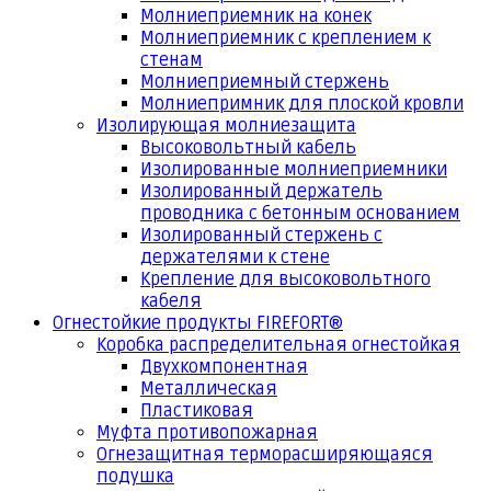
Молниеприемник на конек
Молниеприемник с креплением к
стенам
Молниеприемный стержень
Молниепримник для плоской кровли
Изолирующая молниезащита
Высоковольтный кабель
Изолированные молниеприемники
Изолированный держатель
проводника с бетонным основанием
Изолированный стержень с
держателями к стене
Крепление для высоковольтного
кабеля
Огнестойкие продукты FIREFORT®
Коробка распределительная огнестойкая
Двухкомпонентная
Металлическая
Пластиковая
Муфта противопожарная
Огнезащитная терморасширяющаяся
подушка