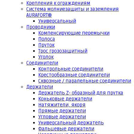
Крепления к ограждениям
Система молниезащиты и заземления
AURAFORT®
Универсальный
Проводники
Компенсирующие перемычки
Полоса
Пруток
Трос грозозащитный
Уголок
Соединители
Контрольные соединители
Крестообразные соединители
Сквозные / паралельные соединители
Держатели
Держатель Z- образный для прутка
Коньковые держатели
Натяжители, якоря
Прямые держатели
Угловые держатели
Универсальный держатель
Фальцевые держатели