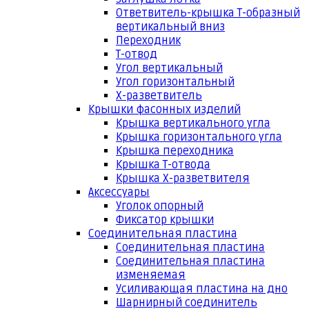
Ответвитель-крышка Т-образный
вертикальный вниз
Переходник
Т-отвод
Угол вертикальный
Угол горизонтальный
Х-разветвитель
Крышки фасонных изделий
Крышка вертикального угла
Крышка горизонтального угла
Крышка переходника
Крышка Т-отвода
Крышка Х-разветвителя
Аксессуары
Уголок опорный
Фиксатор крышки
Соединительная пластина
Соединительная пластина
Соединительная пластина
изменяемая
Усиливающая пластина на дно
Шарнирный соединитель