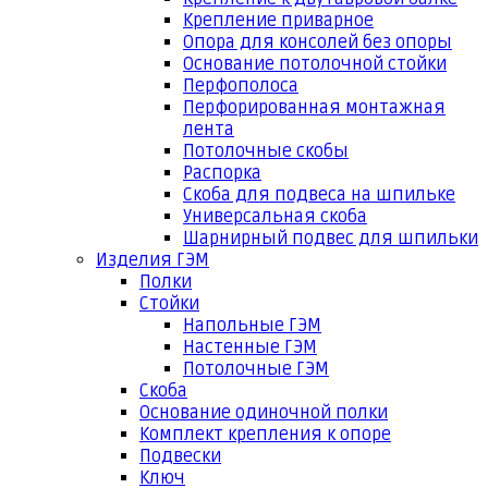
Крепление приварное
Опора для консолей без опоры
Основание потолочной стойки
Перфополоса
Перфорированная монтажная
лента
Потолочные скобы
Распорка
Скоба для подвеса на шпильке
Универсальная скоба
Шарнирный подвес для шпильки
Изделия ГЭМ
Полки
Стойки
Напольные ГЭМ
Настенные ГЭМ
Потолочные ГЭМ
Скоба
Основание одиночной полки
Комплект крепления к опоре
Подвески
Ключ