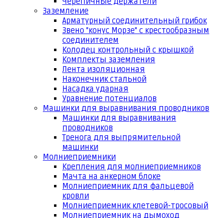
Черепичные держатели
Заземление
Арматурный соединительный грибок
Звено "конус Морзе" с крестообразным
соединителем
Колодец контрольный с крышкой
Комплекты заземления
Лента изоляционная
Наконечник стальной
Насадка ударная
Уравнение потенциалов
Машинки для выравнивания проводников
Машинки для выравнивания
проводников
Тренога для выпрямительной
машинки
Молниеприемники
Крепления для молниеприемников
Мачта на анкерном блоке
Молниеприемник для фальцевой
кровли
Молниеприемник клетевой-тросовый
Молниеприемник на дымоход