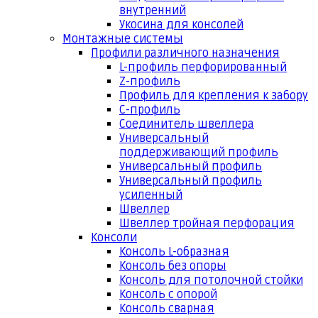
внутренний
Укосина для консолей
Монтажные системы
Профили различного назначения
L-профиль перфорированный
Z-профиль
Профиль для крепления к забору
С-профиль
Соединитель швеллера
Универсальный
поддерживающий профиль
Универсальный профиль
Универсальный профиль
усиленный
Швеллер
Швеллер тройная перфорация
Консоли
Консоль L-образная
Консоль без опоры
Консоль для потолочной стойки
Консоль с опорой
Консоль сварная