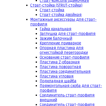
Страт-консоль одиночная
Страт-стойка (STRUT-стойка)
Страт-стойка
Страт-стойка двойная
Монтажные аксессуары для страт-
профиля
Гайка канальная
Заглушка для страт-профиля
Зажим балочный
Крепление приварное
Опорная пластина для
огнестойкой перегородки
Основание страт-профиля
Пластина Z-образная
Пластина поворотная
Пластина соединительная
Пластина угловая
Подкладная шайба
Прямоугольная скоба для страт-
профиля
Соединитель страт-профиля
внешний
Соединитель страт-профиля