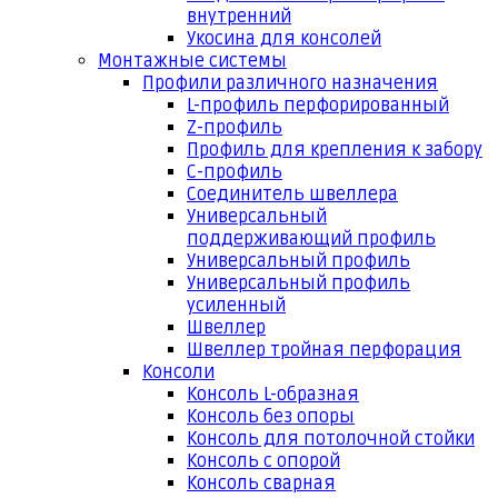
внутренний
Укосина для консолей
Монтажные системы
Профили различного назначения
L-профиль перфорированный
Z-профиль
Профиль для крепления к забору
С-профиль
Соединитель швеллера
Универсальный
поддерживающий профиль
Универсальный профиль
Универсальный профиль
усиленный
Швеллер
Швеллер тройная перфорация
Консоли
Консоль L-образная
Консоль без опоры
Консоль для потолочной стойки
Консоль с опорой
Консоль сварная