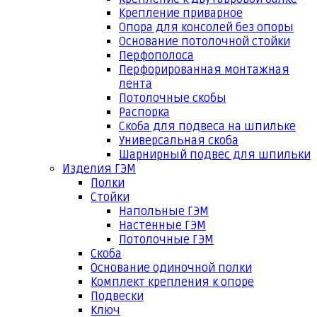
Крепление приварное
Опора для консолей без опоры
Основание потолочной стойки
Перфополоса
Перфорированная монтажная
лента
Потолочные скобы
Распорка
Скоба для подвеса на шпильке
Универсальная скоба
Шарнирный подвес для шпильки
Изделия ГЭМ
Полки
Стойки
Напольные ГЭМ
Настенные ГЭМ
Потолочные ГЭМ
Скоба
Основание одиночной полки
Комплект крепления к опоре
Подвески
Ключ