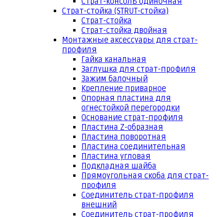
Страт-консоль одиночная
Страт-стойка (STRUT-стойка)
Страт-стойка
Страт-стойка двойная
Монтажные аксессуары для страт-
профиля
Гайка канальная
Заглушка для страт-профиля
Зажим балочный
Крепление приварное
Опорная пластина для
огнестойкой перегородки
Основание страт-профиля
Пластина Z-образная
Пластина поворотная
Пластина соединительная
Пластина угловая
Подкладная шайба
Прямоугольная скоба для страт-
профиля
Соединитель страт-профиля
внешний
Соединитель страт-профиля