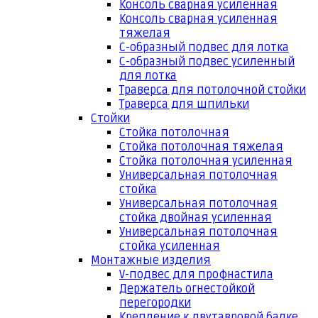
Консоль сварная усиленная
Консоль сварная усиленная
тяжелая
С-образный подвес для лотка
С-образный подвес усиленный
для лотка
Траверса для потолочной стойки
Траверса для шпильки
Стойки
Стойка потолочная
Стойка потолочная тяжелая
Стойка потолочная усиленная
Универсальная потолочная
стойка
Универсальная потолочная
стойка двойная усиленная
Универсальная потолочная
стойка усиленная
Монтажные изделия
V-подвес для профнастила
Держатель огнестойкой
перегородки
Крепление к двутавровой балке