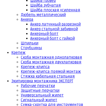
Шайба гровер
Шайба зубчатая
Шайба плоская усиленная
Дюбель металлический
Анкера
Анкер латунный разрезной
Анкер стальной забивной
Анкерный болт
Анкерный болт с гайкой
Шпильки
Струбцины
Крепеж
Скоба монтажная однолапковая
Скоба монтажная двухлапковая
Крепеж-клипса
Крепеж-клипса прямой монтаж
Стяжка кабельная стальная
Экипировка монтажника ЭКСПЕРТ
Рабочие перчатки
Защитные перчатки
Универсальный жилет
Сигнальный жилет
Сумка-скрутка для инструментов