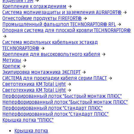
Изделия ГЭМ
Крепления к ограждениям
Система молниезащиты и заземления AURAFORT®
Огнестойкие продукты FIREFORT®
Промышленный фальшпол TECHNORAPTOR® RFL
Опорная система для плоской кровли TECHNORAPTOR®
Система модульных кабельных эстакад
TECHNORAPTOR®
Крепления для высоковольтного кабеля
Метизы
Крепеж
Экипировка монтажника ЭКСПЕРТ
СИСТЕМА для прокладки кабеля серии ПЛАСТ
Светотехника КМ Total Light
Светотехника КМ Total Light
Перфорированный лоток "Быстрый монтаж ПЛЮС"
Неперфорированный лоток "Быстрый монтаж ПЛЮС"
Перфорированный лоток "Стандарт ПЛЮС"
Неперфорированный лоток "Стандарт ПЛЮС"
Крышка лотка "ПЛЮС"
Крышка лотка