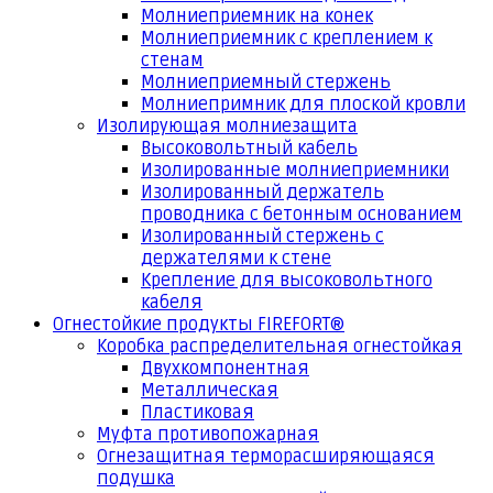
Молниеприемник на конек
Молниеприемник с креплением к
стенам
Молниеприемный стержень
Молниепримник для плоской кровли
Изолирующая молниезащита
Высоковольтный кабель
Изолированные молниеприемники
Изолированный держатель
проводника с бетонным основанием
Изолированный стержень с
держателями к стене
Крепление для высоковольтного
кабеля
Огнестойкие продукты FIREFORT®
Коробка распределительная огнестойкая
Двухкомпонентная
Металлическая
Пластиковая
Муфта противопожарная
Огнезащитная терморасширяющаяся
подушка