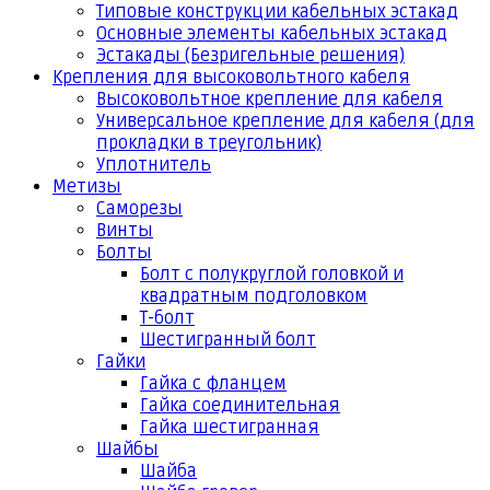
Типовые конструкции кабельных эстакад
Основные элементы кабельных эстакад
Эстакады (Безригельные решения)
Крепления для высоковольтного кабеля
Высоковольтное крепление для кабеля
Универсальное крепление для кабеля (для
прокладки в треугольник)
Уплотнитель
Метизы
Саморезы
Винты
Болты
Болт с полукруглой головкой и
квадратным подголовком
Т-болт
Шестигранный болт
Гайки
Гайка с фланцем
Гайка соединительная
Гайка шестигранная
Шайбы
Шайба