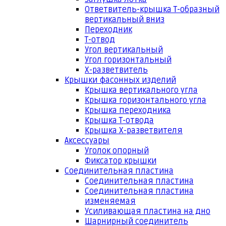
Ответвитель-крышка Т-образный
вертикальный вниз
Переходник
Т-отвод
Угол вертикальный
Угол горизонтальный
Х-разветвитель
Крышки фасонных изделий
Крышка вертикального угла
Крышка горизонтального угла
Крышка переходника
Крышка Т-отвода
Крышка Х-разветвителя
Аксессуары
Уголок опорный
Фиксатор крышки
Соединительная пластина
Соединительная пластина
Соединительная пластина
изменяемая
Усиливающая пластина на дно
Шарнирный соединитель