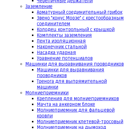
Черепичные держатели
Заземление
Арматурный соединительный грибок
Звено "конус Морзе" с крестообразным
соединителем
Колодец контрольный с крышкой
Комплекты заземления
Лента изоляционная
Наконечник стальной
Насадка ударная
Уравнение потенциалов
Машинки для выравнивания проводников
Машинки для выравнивания
проводников
Тренога для выпрямительной
машинки
Молниеприемники
Крепления для молниеприемников
Мачта на анкерном блоке
Молниеприемник для фальцевой
кровли
Молниеприемник клетевой-тросовый
Молниеприемник на дымоход