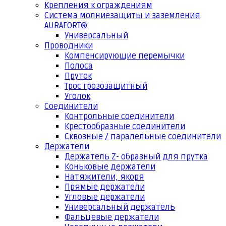
Крепления к ограждениям
Система молниезащиты и заземления
AURAFORT®
Универсальный
Проводники
Компенсирующие перемычки
Полоса
Пруток
Трос грозозащитный
Уголок
Соединители
Контрольные соединители
Крестообразные соединители
Сквозные / паралельные соединители
Держатели
Держатель Z- образный для прутка
Коньковые держатели
Натяжители, якоря
Прямые держатели
Угловые держатели
Универсальный держатель
Фальцевые держатели