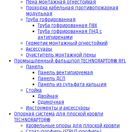
Пена монтажная огнестойкая
Проходка кабельная противопожарная
модульная
Труба гофрированная
Труба гофрированная ПВХ
Труба гофрированная ПНД с
антипиренами
Герметик монтажный огнестойкий
Аксессуары
Очиститель монтажной пены
Промышленный фальшпол TECHNORAPTOR® RFL
Панель
Панель вентилируемая
Панель ДСП
Панель из сульфата кальция
Стойка
Двойная
Одиночная
Инструменты и аксессуары
Опорная система для плоской кровли
TECHNORAPTOR®
Кровельные опоры для плоской кровли
Страт-профиль (STRUT-профиль)