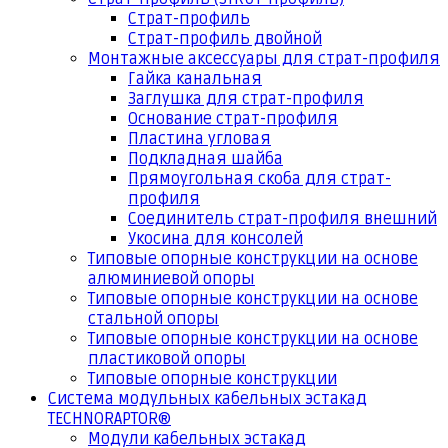
Страт-профиль
Страт-профиль двойной
Монтажные аксессуары для страт-профиля
Гайка канальная
Заглушка для страт-профиля
Основание страт-профиля
Пластина угловая
Подкладная шайба
Прямоугольная скоба для страт-
профиля
Соединитель страт-профиля внешний
Укосина для консолей
Типовые опорные конструкции на основе
алюминиевой опоры
Типовые опорные конструкции на основе
стальной опоры
Типовые опорные конструкции на основе
пластиковой опоры
Типовые опорные конструкции
Система модульных кабельных эстакад
TECHNORAPTOR®
Модули кабельных эстакад