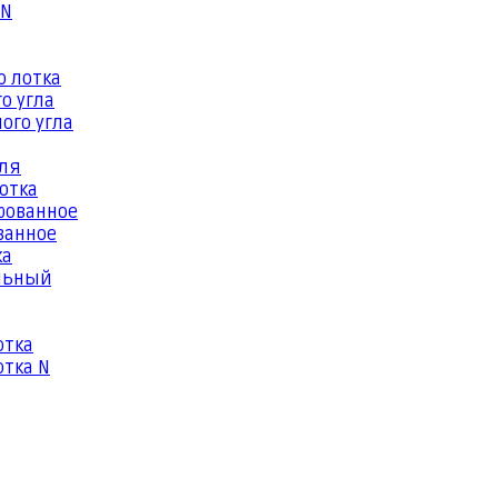
 N
о лотка
о угла
ого угла
еля
отка
рованное
ванное
ка
льный
отка
тка N