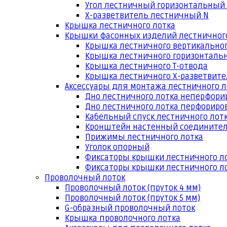
Угол лестничный горизонтальный
Х-разветвитель лестничный N
Крышка лестничного лотка
Крышки фасонных изделий лестничног
Крышка лестничного вертикальног
Крышка лестничного горизонтальн
Крышка лестничного Т-отвода
Крышка лестничного Х-разветвит
Аксессуары для монтажа лестничного л
Дно лестничного лотка неперфори
Дно лестничного лотка перфориро
Кабельный спуск лестничного лот
Кронштейн настенный соедините
Прижимы лестничного лотка
Уголок опорный
Фиксаторы крышки лестничного л
Фиксаторы крышки лестничного ло
Проволочный лоток
Проволочный лоток (пруток 4 мм)
Проволочный лоток (пруток 5 мм)
G-образный проволочный лоток
Крышка проволочного лотка