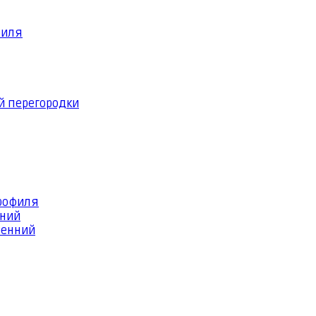
филя
й перегородки
профиля
шний
ренний