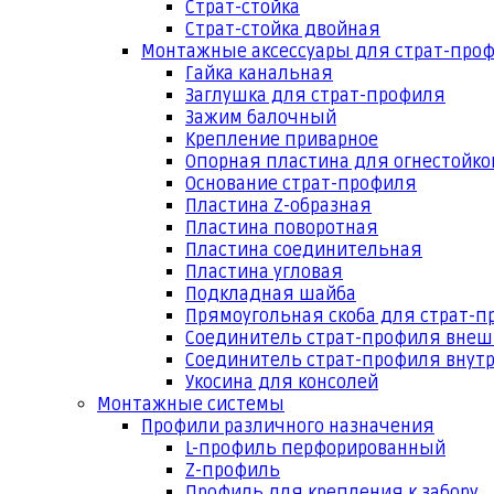
Страт-стойка
Страт-стойка двойная
Монтажные аксессуары для страт-про
Гайка канальная
Заглушка для страт-профиля
Зажим балочный
Крепление приварное
Опорная пластина для огнестойко
Основание страт-профиля
Пластина Z-образная
Пластина поворотная
Пластина соединительная
Пластина угловая
Подкладная шайба
Прямоугольная скоба для страт-
Соединитель страт-профиля вне
Соединитель страт-профиля внут
Укосина для консолей
Монтажные системы
Профили различного назначения
L-профиль перфорированный
Z-профиль
Профиль для крепления к забору