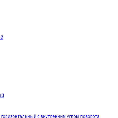
ой
ый
 горизонтальный с внутренним углом поворота