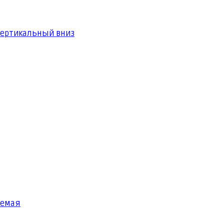
вертикальный вниз
яемая