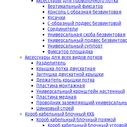
Аксессуары для проволочного лотка
Вертикальный фиксатор
Консоль L-образная безвинтовая
Кусачки
С-образный подвес безвинтовой
Соединители
Универсальная скоба безвинтовая
Универсальный подвес безвинтов
Универсальный суппорт
Фиксатор площадка
Аксессуары для всех видов лотков
Разделитель
Крышка лотка двускатная
Заглушка двускатной крышки
Держатель крышки лотка
Пластина монтажная
Универсальный кронштейн настенный
Пластина медная
Проводник заземляющий универсальн
Цинковый спрей
Короб кабельный блочный ККБ
Короб кабельный блочный прямой
Короб кабельный блочный угловой