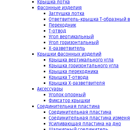
Крышка лотка
Фасонные изделия
Заглушка лотка
Ответвитель-крышка Т-образный 
Переходник
Т-отвод
Угол вертикальный
Угол горизонтальный
Х-разветвитель
Крышки фасонных изделий
Крышка вертикального угла
Крышка горизонтального угла
Крышка переходника
Крышка Т-отвода
Крышка Х-разветвителя
Аксессуары
Уголок опорный
Фиксатор крышки
Соединительная пластина
Соединительная пластина
Соединительная пластина измен
Усиливающая пластина на дно
Шарнирный соединитель