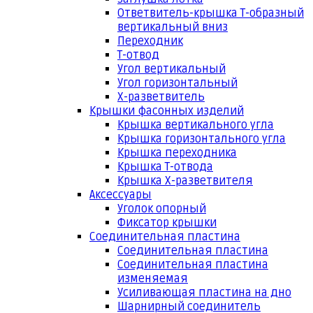
Ответвитель-крышка Т-образный
вертикальный вниз
Переходник
Т-отвод
Угол вертикальный
Угол горизонтальный
Х-разветвитель
Крышки фасонных изделий
Крышка вертикального угла
Крышка горизонтального угла
Крышка переходника
Крышка Т-отвода
Крышка Х-разветвителя
Аксессуары
Уголок опорный
Фиксатор крышки
Соединительная пластина
Соединительная пластина
Соединительная пластина
изменяемая
Усиливающая пластина на дно
Шарнирный соединитель