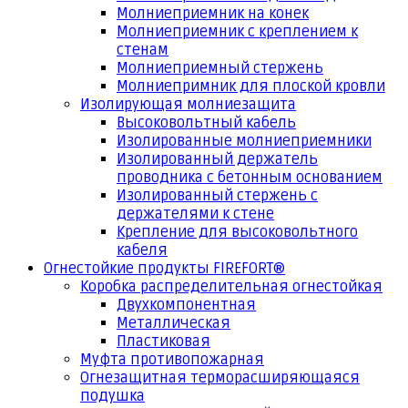
Молниеприемник на конек
Молниеприемник с креплением к
стенам
Молниеприемный стержень
Молниепримник для плоской кровли
Изолирующая молниезащита
Высоковольтный кабель
Изолированные молниеприемники
Изолированный держатель
проводника с бетонным основанием
Изолированный стержень с
держателями к стене
Крепление для высоковольтного
кабеля
Огнестойкие продукты FIREFORT®
Коробка распределительная огнестойкая
Двухкомпонентная
Металлическая
Пластиковая
Муфта противопожарная
Огнезащитная терморасширяющаяся
подушка