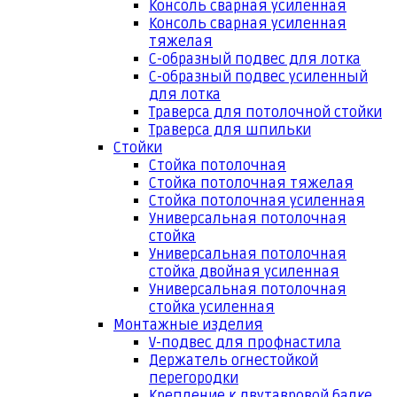
Консоль сварная усиленная
Консоль сварная усиленная
тяжелая
С-образный подвес для лотка
С-образный подвес усиленный
для лотка
Траверса для потолочной стойки
Траверса для шпильки
Стойки
Стойка потолочная
Стойка потолочная тяжелая
Стойка потолочная усиленная
Универсальная потолочная
стойка
Универсальная потолочная
стойка двойная усиленная
Универсальная потолочная
стойка усиленная
Монтажные изделия
V-подвес для профнастила
Держатель огнестойкой
перегородки
Крепление к двутавровой балке