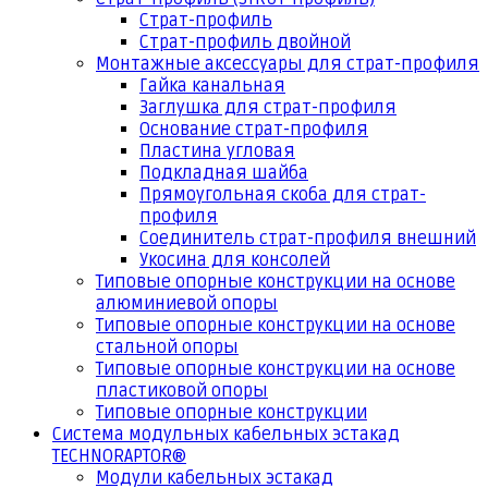
Страт-профиль
Страт-профиль двойной
Монтажные аксессуары для страт-профиля
Гайка канальная
Заглушка для страт-профиля
Основание страт-профиля
Пластина угловая
Подкладная шайба
Прямоугольная скоба для страт-
профиля
Соединитель страт-профиля внешний
Укосина для консолей
Типовые опорные конструкции на основе
алюминиевой опоры
Типовые опорные конструкции на основе
стальной опоры
Типовые опорные конструкции на основе
пластиковой опоры
Типовые опорные конструкции
Система модульных кабельных эстакад
TECHNORAPTOR®
Модули кабельных эстакад