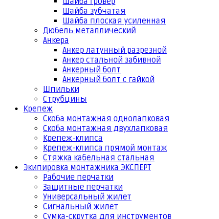
Шайба гровер
Шайба зубчатая
Шайба плоская усиленная
Дюбель металлический
Анкера
Анкер латунный разрезной
Анкер стальной забивной
Анкерный болт
Анкерный болт с гайкой
Шпильки
Струбцины
Крепеж
Скоба монтажная однолапковая
Скоба монтажная двухлапковая
Крепеж-клипса
Крепеж-клипса прямой монтаж
Стяжка кабельная стальная
Экипировка монтажника ЭКСПЕРТ
Рабочие перчатки
Защитные перчатки
Универсальный жилет
Сигнальный жилет
Сумка-скрутка для инструментов