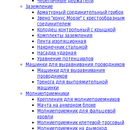
Черепичные держатели
Заземление
Арматурный соединительный грибок
Звено "конус Морзе" с крестообразным
соединителем
Колодец контрольный с крышкой
Комплекты заземления
Лента изоляционная
Наконечник стальной
Насадка ударная
Уравнение потенциалов
Машинки для выравнивания проводников
Машинки для выравнивания
проводников
Тренога для выпрямительной
машинки
Молниеприемники
Крепления для молниеприемников
Мачта на анкерном блоке
Молниеприемник для фальцевой
кровли
Молниеприемник клетевой-тросовый
Молниеприемник на дымоход