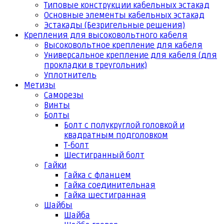
Типовые конструкции кабельных эстакад
Основные элементы кабельных эстакад
Эстакады (Безригельные решения)
Крепления для высоковольтного кабеля
Высоковольтное крепление для кабеля
Универсальное крепление для кабеля (для
прокладки в треугольник)
Уплотнитель
Метизы
Саморезы
Винты
Болты
Болт с полукруглой головкой и
квадратным подголовком
Т-болт
Шестигранный болт
Гайки
Гайка с фланцем
Гайка соединительная
Гайка шестигранная
Шайбы
Шайба