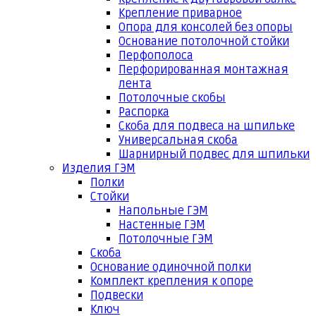
Крепление приварное
Опора для консолей без опоры
Основание потолочной стойки
Перфополоса
Перфорированная монтажная
лента
Потолочные скобы
Распорка
Скоба для подвеса на шпильке
Универсальная скоба
Шарнирный подвес для шпильки
Изделия ГЭМ
Полки
Стойки
Напольные ГЭМ
Настенные ГЭМ
Потолочные ГЭМ
Скоба
Основание одиночной полки
Комплект крепления к опоре
Подвески
Ключ