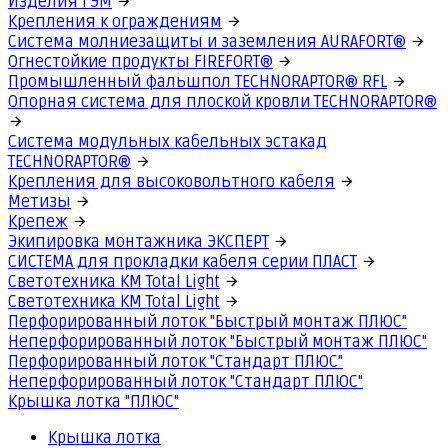
Изделия ГЭМ
Крепления к ограждениям
Система молниезащиты и заземления AURAFORT®
Огнестойкие продукты FIREFORT®
Промышленный фальшпол TECHNORAPTOR® RFL
Опорная система для плоской кровли TECHNORAPTOR®
Система модульных кабельных эстакад
TECHNORAPTOR®
Крепления для высоковольтного кабеля
Метизы
Крепеж
Экипировка монтажника ЭКСПЕРТ
СИСТЕМА для прокладки кабеля серии ПЛАСТ
Светотехника КМ Total Light
Светотехника КМ Total Light
Перфорированный лоток "Быстрый монтаж ПЛЮС"
Неперфорированный лоток "Быстрый монтаж ПЛЮС"
Перфорированный лоток "Стандарт ПЛЮС"
Неперфорированный лоток "Стандарт ПЛЮС"
Крышка лотка "ПЛЮС"
Крышка лотка