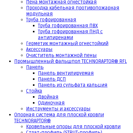
Пена монтажная огнестойкая
Проходка кабельная противопожарная
модульная
Труба гофрированная
Труба гофрированная ПВХ
Труба гофрированная ПНД с
антипиренами
Герметик монтажный огнестойкий
Аксессуары
Очиститель монтажной пены
Промышленный фальшпол TECHNORAPTOR® RFL
Панель
Панель вентилируемая
Панель ДСП
Панель из сульфата кальция
Стойка
Двойная
Одиночная
Инструменты и аксессуары
Опорная система для плоской кровли
TECHNORAPTOR®
Кровельные опоры для плоской кровли
Страт-профиль (STRUT-профиль)