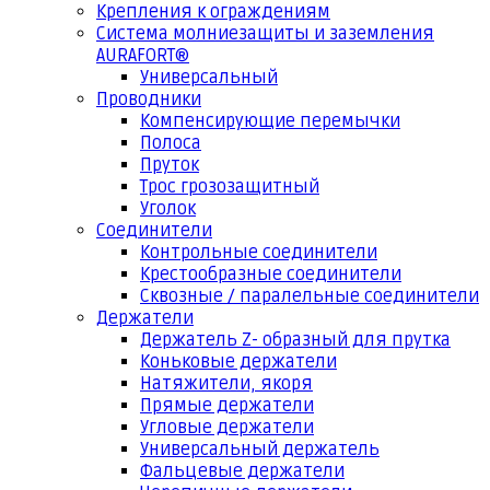
Крепления к ограждениям
Система молниезащиты и заземления
AURAFORT®
Универсальный
Проводники
Компенсирующие перемычки
Полоса
Пруток
Трос грозозащитный
Уголок
Соединители
Контрольные соединители
Крестообразные соединители
Сквозные / паралельные соединители
Держатели
Держатель Z- образный для прутка
Коньковые держатели
Натяжители, якоря
Прямые держатели
Угловые держатели
Универсальный держатель
Фальцевые держатели