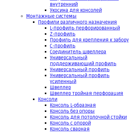
внутренний
Укосина для консолей
Монтажные системы
Профили различного назначения
L-профиль перфорированный
Z-профиль
Профиль для крепления к забору
С-профиль
Соединитель швеллера
Универсальный
поддерживающий профиль
Универсальный профиль
Универсальный профиль
усиленный
Швеллер
Швеллер тройная перфорация
Консоли
Консоль L-образная
Консоль без опоры
Консоль для потолочной стойки
Консоль с опорой
Консоль сварная