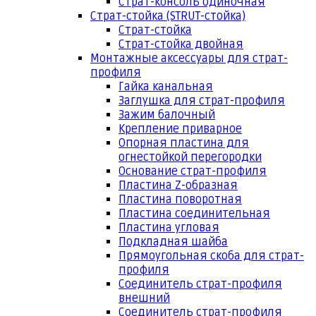
Страт-консоль одиночная
Страт-стойка (STRUT-стойка)
Страт-стойка
Страт-стойка двойная
Монтажные аксессуары для страт-
профиля
Гайка канальная
Заглушка для страт-профиля
Зажим балочный
Крепление приварное
Опорная пластина для
огнестойкой перегородки
Основание страт-профиля
Пластина Z-образная
Пластина поворотная
Пластина соединительная
Пластина угловая
Подкладная шайба
Прямоугольная скоба для страт-
профиля
Соединитель страт-профиля
внешний
Соединитель страт-профиля