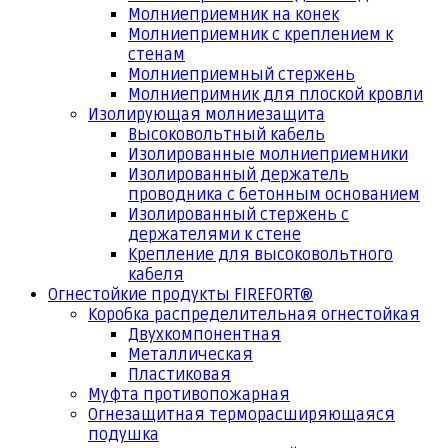
Молниеприемник на конек
Молниеприемник с креплением к
стенам
Молниеприемный стержень
Молниепримник для плоской кровли
Изолирующая молниезащита
Высоковольтный кабель
Изолированные молниеприемники
Изолированный держатель
проводника с бетонным основанием
Изолированный стержень с
держателями к стене
Крепление для высоковольтного
кабеля
Огнестойкие продукты FIREFORT®
Коробка распределительная огнестойкая
Двухкомпонентная
Металлическая
Пластиковая
Муфта противопожарная
Огнезащитная терморасширяющаяся
подушка