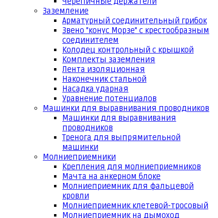
Черепичные держатели
Заземление
Арматурный соединительный грибок
Звено "конус Морзе" с крестообразным
соединителем
Колодец контрольный с крышкой
Комплекты заземления
Лента изоляционная
Наконечник стальной
Насадка ударная
Уравнение потенциалов
Машинки для выравнивания проводников
Машинки для выравнивания
проводников
Тренога для выпрямительной
машинки
Молниеприемники
Крепления для молниеприемников
Мачта на анкерном блоке
Молниеприемник для фальцевой
кровли
Молниеприемник клетевой-тросовый
Молниеприемник на дымоход