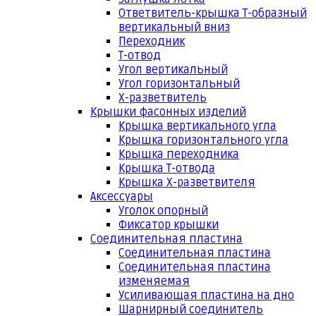
Ответвитель-крышка Т-образный
вертикальный вниз
Переходник
Т-отвод
Угол вертикальный
Угол горизонтальный
Х-разветвитель
Крышки фасонных изделий
Крышка вертикального угла
Крышка горизонтального угла
Крышка переходника
Крышка Т-отвода
Крышка Х-разветвителя
Аксессуары
Уголок опорный
Фиксатор крышки
Соединительная пластина
Соединительная пластина
Соединительная пластина
изменяемая
Усиливающая пластина на дно
Шарнирный соединитель