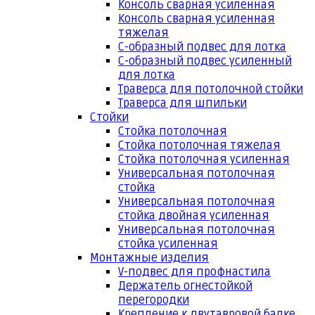
Консоль сварная усиленная
Консоль сварная усиленная
тяжелая
С-образный подвес для лотка
С-образный подвес усиленный
для лотка
Траверса для потолочной стойки
Траверса для шпильки
Стойки
Стойка потолочная
Стойка потолочная тяжелая
Стойка потолочная усиленная
Универсальная потолочная
стойка
Универсальная потолочная
стойка двойная усиленная
Универсальная потолочная
стойка усиленная
Монтажные изделия
V-подвес для профнастила
Держатель огнестойкой
перегородки
Крепление к двутавровой балке