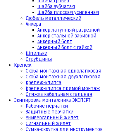
Шайба гровер
Шайба зубчатая
Шайба плоская усиленная
Дюбель металлический
Анкера
Анкер латунный разрезной
Анкер стальной забивной
Анкерный болт
Анкерный болт с гайкой
Шпильки
Струбцины
Крепеж
Скоба монтажная однолапковая
Скоба монтажная двухлапковая
Крепеж-клипса
Крепеж-клипса прямой монтаж
Стяжка кабельная стальная
Экипировка монтажника ЭКСПЕРТ
Рабочие перчатки
Защитные перчатки
Универсальный жилет
Сигнальный жилет
Сумка-скрутка для инструментов