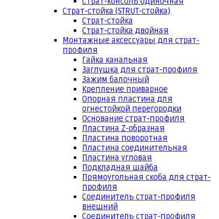
Страт-консоль одиночная
Страт-стойка (STRUT-стойка)
Страт-стойка
Страт-стойка двойная
Монтажные аксессуары для страт-
профиля
Гайка канальная
Заглушка для страт-профиля
Зажим балочный
Крепление приварное
Опорная пластина для
огнестойкой перегородки
Основание страт-профиля
Пластина Z-образная
Пластина поворотная
Пластина соединительная
Пластина угловая
Подкладная шайба
Прямоугольная скоба для страт-
профиля
Соединитель страт-профиля
внешний
Соединитель страт-профиля