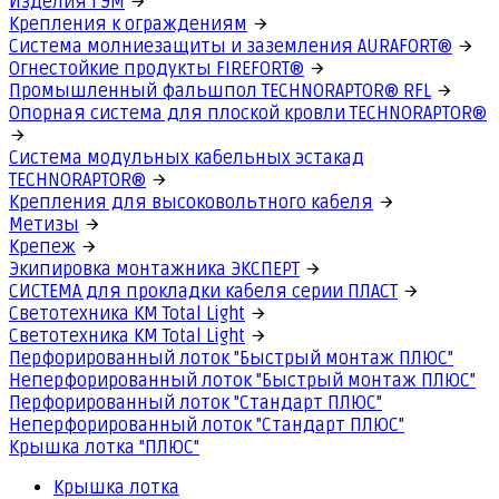
Изделия ГЭМ
Крепления к ограждениям
Система молниезащиты и заземления AURAFORT®
Огнестойкие продукты FIREFORT®
Промышленный фальшпол TECHNORAPTOR® RFL
Опорная система для плоской кровли TECHNORAPTOR®
Система модульных кабельных эстакад
TECHNORAPTOR®
Крепления для высоковольтного кабеля
Метизы
Крепеж
Экипировка монтажника ЭКСПЕРТ
СИСТЕМА для прокладки кабеля серии ПЛАСТ
Светотехника КМ Total Light
Светотехника КМ Total Light
Перфорированный лоток "Быстрый монтаж ПЛЮС"
Неперфорированный лоток "Быстрый монтаж ПЛЮС"
Перфорированный лоток "Стандарт ПЛЮС"
Неперфорированный лоток "Стандарт ПЛЮС"
Крышка лотка "ПЛЮС"
Крышка лотка