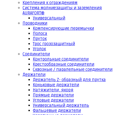
Крепления к ограждениям
Система молниезащиты и заземления
AURAFORT®
Универсальный
Проводники
Компенсирующие перемычки
Полоса
Пруток
Трос грозозащитный
Уголок
Соединители
Контрольные соединители
Крестообразные соединители
Сквозные / паралельные соединители
Держатели
Держатель Z- образный для прутка
Коньковые держатели
Натяжители, якоря
Прямые держатели
Угловые держатели
Универсальный держатель
Фальцевые держатели