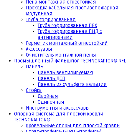
Пена монтажная огнестойкая
Проходка кабельная противопожарная
модульная
Труба гофрированная
Труба гофрированная ПВХ
Труба гофрированная ПНД с
антипиренами
Герметик монтажный огнестойкий
Аксессуары
Очиститель монтажной пены
Промышленный фальшпол TECHNORAPTOR® RFL
Панель
Панель вентилируемая
Панель ДСП
Панель из сульфата кальция
Стойка
Двойная
Одиночная
Инструменты и аксессуары
Опорная система для плоской кровли
TECHNORAPTOR®
Кровельные опоры для плоской кровли
Страт-профиль (STRUT-профиль)