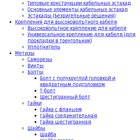
Типовые конструкции кабельных эстакад
Основные элементы кабельных эстакад
Эстакады (Безригельные решения)
Крепления для высоковольтного кабеля
Высоковольтное крепление для кабеля
Универсальное крепление для кабеля (для
прокладки в треугольник)
Уплотнитель
Метизы
Саморезы
Винты
Болты
Болт с полукруглой головкой и
квадратным подголовком
Т-болт
Шестигранный болт
Гайки
Гайка с фланцем
Гайка соединительная
Гайка шестигранная
Шайбы
Шайба