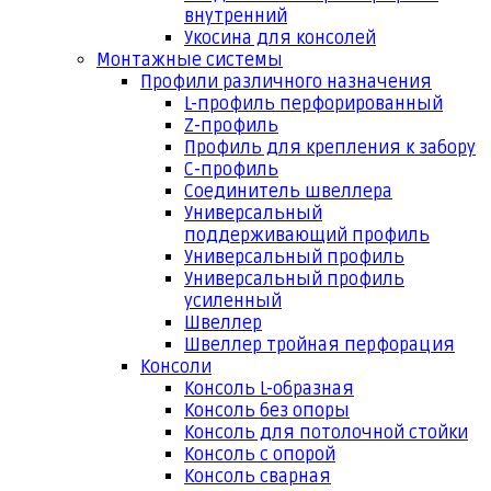
внутренний
Укосина для консолей
Монтажные системы
Профили различного назначения
L-профиль перфорированный
Z-профиль
Профиль для крепления к забору
С-профиль
Соединитель швеллера
Универсальный
поддерживающий профиль
Универсальный профиль
Универсальный профиль
усиленный
Швеллер
Швеллер тройная перфорация
Консоли
Консоль L-образная
Консоль без опоры
Консоль для потолочной стойки
Консоль с опорой
Консоль сварная