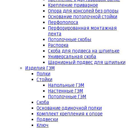
Крепление приварное
Опора для консолей без опоры
Основание потолочной стойки
Перфополоса
Перфорированная монтажная
лента
Потолочные скобы
Распорка
Скоба для подвеса на шпильке
Универсальная скоба
Шарнирный подвес для шпильки
Изделия ГЭМ
Полки
Стойки
Напольные ГЭМ
Настенные ГЭМ
Потолочные ГЭМ
Скоба
Основание одиночной полки
Комплект крепления к опоре
Подвески
Ключ