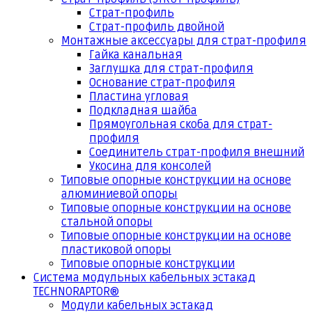
Страт-профиль
Страт-профиль двойной
Монтажные аксессуары для страт-профиля
Гайка канальная
Заглушка для страт-профиля
Основание страт-профиля
Пластина угловая
Подкладная шайба
Прямоугольная скоба для страт-
профиля
Соединитель страт-профиля внешний
Укосина для консолей
Типовые опорные конструкции на основе
алюминиевой опоры
Типовые опорные конструкции на основе
стальной опоры
Типовые опорные конструкции на основе
пластиковой опоры
Типовые опорные конструкции
Система модульных кабельных эстакад
TECHNORAPTOR®
Модули кабельных эстакад