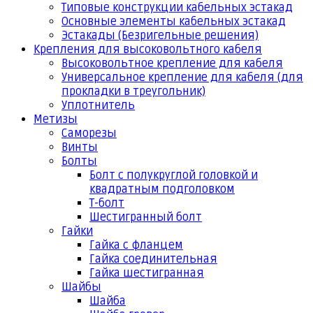
Типовые конструкции кабельных эстакад
Основные элементы кабельных эстакад
Эстакады (Безригельные решения)
Крепления для высоковольтного кабеля
Высоковольтное крепление для кабеля
Универсальное крепление для кабеля (для
прокладки в треугольник)
Уплотнитель
Метизы
Саморезы
Винты
Болты
Болт с полукруглой головкой и
квадратным подголовком
Т-болт
Шестигранный болт
Гайки
Гайка с фланцем
Гайка соединительная
Гайка шестигранная
Шайбы
Шайба