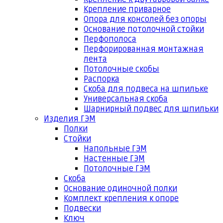
Крепление приварное
Опора для консолей без опоры
Основание потолочной стойки
Перфополоса
Перфорированная монтажная
лента
Потолочные скобы
Распорка
Скоба для подвеса на шпильке
Универсальная скоба
Шарнирный подвес для шпильки
Изделия ГЭМ
Полки
Стойки
Напольные ГЭМ
Настенные ГЭМ
Потолочные ГЭМ
Скоба
Основание одиночной полки
Комплект крепления к опоре
Подвески
Ключ