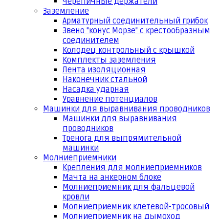
Черепичные держатели
Заземление
Арматурный соединительный грибок
Звено "конус Морзе" с крестообразным
соединителем
Колодец контрольный с крышкой
Комплекты заземления
Лента изоляционная
Наконечник стальной
Насадка ударная
Уравнение потенциалов
Машинки для выравнивания проводников
Машинки для выравнивания
проводников
Тренога для выпрямительной
машинки
Молниеприемники
Крепления для молниеприемников
Мачта на анкерном блоке
Молниеприемник для фальцевой
кровли
Молниеприемник клетевой-тросовый
Молниеприемник на дымоход