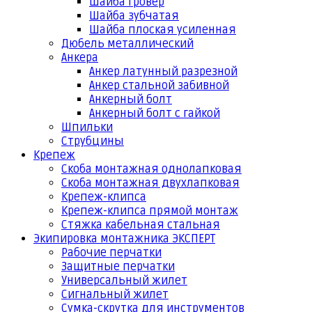
Шайба гровер
Шайба зубчатая
Шайба плоская усиленная
Дюбель металлический
Анкера
Анкер латунный разрезной
Анкер стальной забивной
Анкерный болт
Анкерный болт с гайкой
Шпильки
Струбцины
Крепеж
Скоба монтажная однолапковая
Скоба монтажная двухлапковая
Крепеж-клипса
Крепеж-клипса прямой монтаж
Стяжка кабельная стальная
Экипировка монтажника ЭКСПЕРТ
Рабочие перчатки
Защитные перчатки
Универсальный жилет
Сигнальный жилет
Сумка-скрутка для инструментов