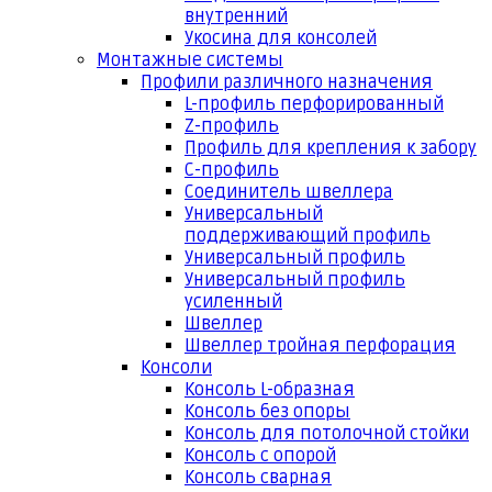
внутренний
Укосина для консолей
Монтажные системы
Профили различного назначения
L-профиль перфорированный
Z-профиль
Профиль для крепления к забору
С-профиль
Соединитель швеллера
Универсальный
поддерживающий профиль
Универсальный профиль
Универсальный профиль
усиленный
Швеллер
Швеллер тройная перфорация
Консоли
Консоль L-образная
Консоль без опоры
Консоль для потолочной стойки
Консоль с опорой
Консоль сварная