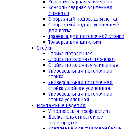
Консоль сварная усиленная
Консоль сварная усиленная
тяжелая
С-образный подвес для лотка
С-образный подвес усиленный
для лотка
Траверса для потолочной стойки
Траверса для шпильки
Стойки
Стойка потолочная
Стойка потолочная тяжелая
Стойка потолочная усиленная
Универсальная потолочная
стойка
Универсальная потолочная
стойка двойная усиленная
Универсальная потолочная
стойка усиленная
Монтажные изделия
V-подвес для профнастила
Держатель огнестойкой
перегородки
Крепление к двутавровой балке