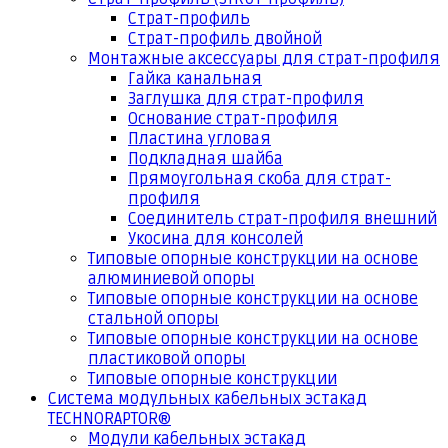
Страт-профиль
Страт-профиль двойной
Монтажные аксессуары для страт-профиля
Гайка канальная
Заглушка для страт-профиля
Основание страт-профиля
Пластина угловая
Подкладная шайба
Прямоугольная скоба для страт-
профиля
Соединитель страт-профиля внешний
Укосина для консолей
Типовые опорные конструкции на основе
алюминиевой опоры
Типовые опорные конструкции на основе
стальной опоры
Типовые опорные конструкции на основе
пластиковой опоры
Типовые опорные конструкции
Система модульных кабельных эстакад
TECHNORAPTOR®
Модули кабельных эстакад