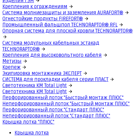
Изделия ГЭМ
Крепления к ограждениям
Система молниезащиты и заземления AURAFORT®
Огнестойкие продукты FIREFORT®
Промышленный фальшпол TECHNORAPTOR® RFL
Опорная система для плоской кровли TECHNORAPTOR®
Система модульных кабельных эстакад
TECHNORAPTOR®
Крепления для высоковольтного кабеля
Метизы
Крепеж
Экипировка монтажника ЭКСПЕРТ
СИСТЕМА для прокладки кабеля серии ПЛАСТ
Светотехника КМ Total Light
Светотехника КМ Total Light
Перфорированный лоток "Быстрый монтаж ПЛЮС"
Неперфорированный лоток "Быстрый монтаж ПЛЮС"
Перфорированный лоток "Стандарт ПЛЮС"
Неперфорированный лоток "Стандарт ПЛЮС"
Крышка лотка "ПЛЮС"
Крышка лотка