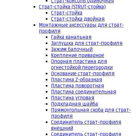
Страт-консоль одиночная
Страт-стойка (STRUT-стойка)
Страт-стойка
Страт-стойка двойная
Монтажные аксессуары для страт-
профиля
Гайка канальная
Заглушка для страт-профиля
Зажим балочный
Крепление приварное
Опорная пластина для
огнестойкой перегородки
Основание страт-профиля
Пластина Z-образная
Пластина поворотная
Пластина соединительная
Пластина угловая
Подкладная шайба
Прямоугольная скоба для страт-
профиля
Соединитель страт-профиля
внешний
Соединитель страт-профиля