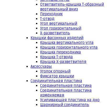
Ответвитель-крышка Т-образный
вертикальный вниз
Переходник
Т-отвод
Угол вертикальный
Угол горизонтальный
Х-разветвитель
Крышки фасонных изделий
Крышка вертикального угла
Крышка горизонтального угла
Крышка переходника
Крышка Т-отвода
Крышка Х-разветвителя
Аксессуары
Уголок опорный
Фиксатор крышки
Соединительная пластина
Соединительная пластина
Соединительная пластина
изменяемая
Усиливающая пластина на дно
Шарнирный соединитель