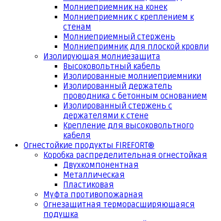
Молниеприемник на конек
Молниеприемник с креплением к
стенам
Молниеприемный стержень
Молниепримник для плоской кровли
Изолирующая молниезащита
Высоковольтный кабель
Изолированные молниеприемники
Изолированный держатель
проводника с бетонным основанием
Изолированный стержень с
держателями к стене
Крепление для высоковольтного
кабеля
Огнестойкие продукты FIREFORT®
Коробка распределительная огнестойкая
Двухкомпонентная
Металлическая
Пластиковая
Муфта противопожарная
Огнезащитная терморасширяющаяся
подушка