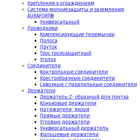
Крепления к ограждениям
Система молниезащиты и заземления
AURAFORT®
Универсальный
Проводники
Компенсирующие перемычки
Полоса
Пруток
Трос грозозащитный
Уголок
Соединители
Контрольные соединители
Крестообразные соединители
Сквозные / паралельные соединители
Держатели
Держатель Z- образный для прутка
Коньковые держатели
Натяжители, якоря
Прямые держатели
Угловые держатели
Универсальный держатель
Фальцевые держатели