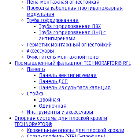
Пена монтажная огнестойкая
Проходка кабельная противопожарная
модульная
Труба гофрированная
Труба гофрированная ПВХ
Труба гофрированная ПНД с
антипиренами
Герметик монтажный огнестойкий
Аксессуары
Очиститель монтажной пены
Промышленный фальшпол TECHNORAPTOR® RFL
Панель
Панель вентилируемая
Панель ДСП
Панель из сульфата кальция
Стойка
Двойная
Одиночная
Инструменты и аксессуары
Опорная система для плоской кровли
TECHNORAPTOR®
Кровельные опоры для плоской кровли
Страт-профиль (STRUT-профиль)