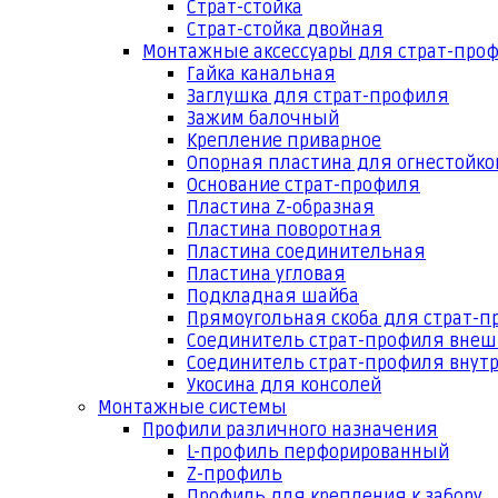
Страт-стойка
Страт-стойка двойная
Монтажные аксессуары для страт-про
Гайка канальная
Заглушка для страт-профиля
Зажим балочный
Крепление приварное
Опорная пластина для огнестойко
Основание страт-профиля
Пластина Z-образная
Пластина поворотная
Пластина соединительная
Пластина угловая
Подкладная шайба
Прямоугольная скоба для страт-
Соединитель страт-профиля вне
Соединитель страт-профиля внут
Укосина для консолей
Монтажные системы
Профили различного назначения
L-профиль перфорированный
Z-профиль
Профиль для крепления к забору