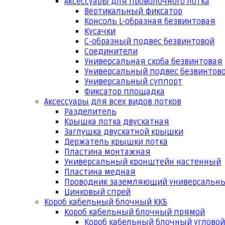
Аксессуары для проволочного лотка
Вертикальный фиксатор
Консоль L-образная безвинтовая
Кусачки
С-образный подвес безвинтовой
Соединители
Универсальная скоба безвинтовая
Универсальный подвес безвинтов
Универсальный суппорт
Фиксатор площадка
Аксессуары для всех видов лотков
Разделитель
Крышка лотка двускатная
Заглушка двускатной крышки
Держатель крышки лотка
Пластина монтажная
Универсальный кронштейн настенный
Пластина медная
Проводник заземляющий универсальн
Цинковый спрей
Короб кабельный блочный ККБ
Короб кабельный блочный прямой
Короб кабельный блочный угловой