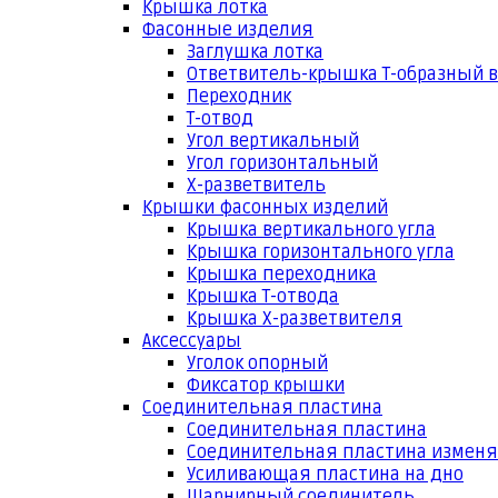
Крышка лотка
Фасонные изделия
Заглушка лотка
Ответвитель-крышка Т-образный 
Переходник
Т-отвод
Угол вертикальный
Угол горизонтальный
Х-разветвитель
Крышки фасонных изделий
Крышка вертикального угла
Крышка горизонтального угла
Крышка переходника
Крышка Т-отвода
Крышка Х-разветвителя
Аксессуары
Уголок опорный
Фиксатор крышки
Соединительная пластина
Соединительная пластина
Соединительная пластина измен
Усиливающая пластина на дно
Шарнирный соединитель