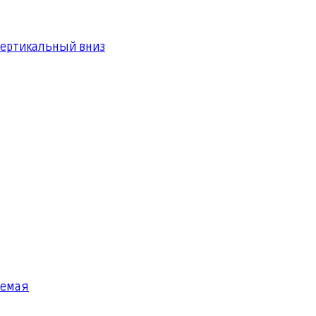
вертикальный вниз
яемая