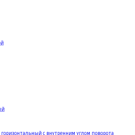
ой
ый
 горизонтальный с внутренним углом поворота