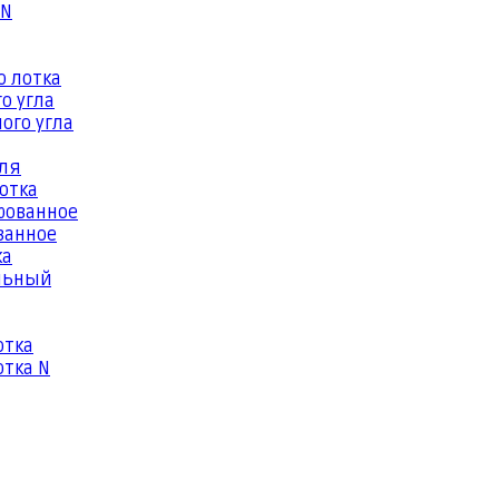
 N
о лотка
о угла
ого угла
еля
отка
рованное
ванное
ка
льный
отка
тка N