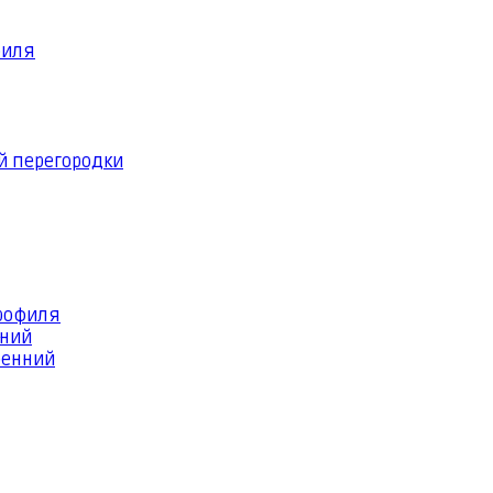
филя
й перегородки
профиля
шний
ренний