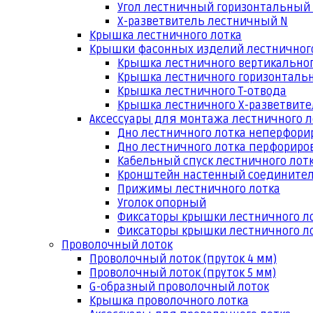
Угол лестничный горизонтальный
Х-разветвитель лестничный N
Крышка лестничного лотка
Крышки фасонных изделий лестничног
Крышка лестничного вертикальног
Крышка лестничного горизонтальн
Крышка лестничного Т-отвода
Крышка лестничного Х-разветвит
Аксессуары для монтажа лестничного л
Дно лестничного лотка неперфори
Дно лестничного лотка перфориро
Кабельный спуск лестничного лот
Кронштейн настенный соедините
Прижимы лестничного лотка
Уголок опорный
Фиксаторы крышки лестничного л
Фиксаторы крышки лестничного ло
Проволочный лоток
Проволочный лоток (пруток 4 мм)
Проволочный лоток (пруток 5 мм)
G-образный проволочный лоток
Крышка проволочного лотка