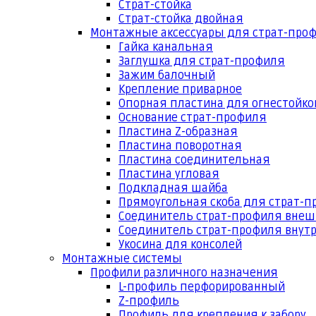
Страт-стойка
Страт-стойка двойная
Монтажные аксессуары для страт-про
Гайка канальная
Заглушка для страт-профиля
Зажим балочный
Крепление приварное
Опорная пластина для огнестойко
Основание страт-профиля
Пластина Z-образная
Пластина поворотная
Пластина соединительная
Пластина угловая
Подкладная шайба
Прямоугольная скоба для страт-
Соединитель страт-профиля вне
Соединитель страт-профиля внут
Укосина для консолей
Монтажные системы
Профили различного назначения
L-профиль перфорированный
Z-профиль
Профиль для крепления к забору