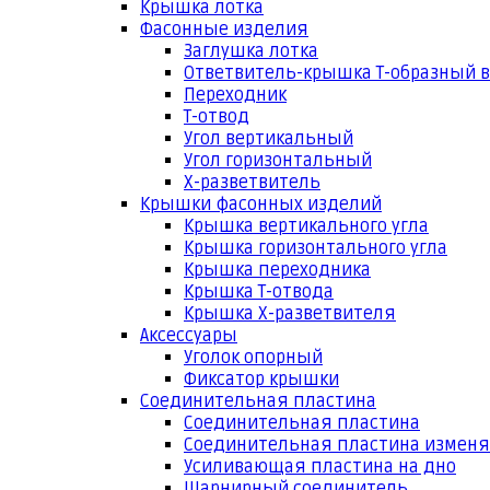
Крышка лотка
Фасонные изделия
Заглушка лотка
Ответвитель-крышка Т-образный 
Переходник
Т-отвод
Угол вертикальный
Угол горизонтальный
Х-разветвитель
Крышки фасонных изделий
Крышка вертикального угла
Крышка горизонтального угла
Крышка переходника
Крышка Т-отвода
Крышка Х-разветвителя
Аксессуары
Уголок опорный
Фиксатор крышки
Соединительная пластина
Соединительная пластина
Соединительная пластина измен
Усиливающая пластина на дно
Шарнирный соединитель