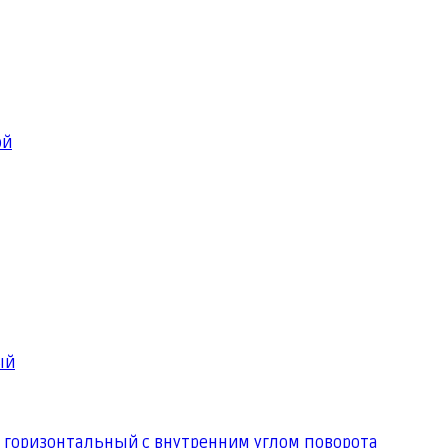
ой
ый
 горизонтальный с внутренним углом поворота