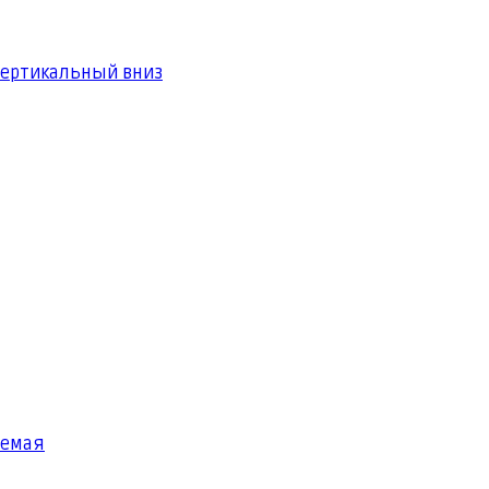
вертикальный вниз
яемая