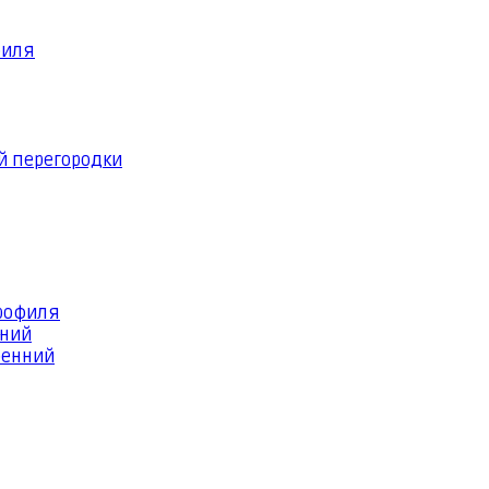
филя
й перегородки
профиля
шний
ренний