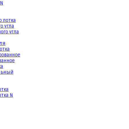
 N
о лотка
о угла
ого угла
еля
отка
рованное
ванное
ка
льный
отка
тка N