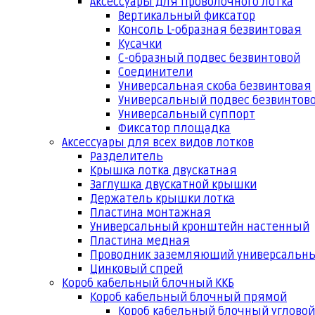
Аксессуары для проволочного лотка
Вертикальный фиксатор
Консоль L-образная безвинтовая
Кусачки
С-образный подвес безвинтовой
Соединители
Универсальная скоба безвинтовая
Универсальный подвес безвинтов
Универсальный суппорт
Фиксатор площадка
Аксессуары для всех видов лотков
Разделитель
Крышка лотка двускатная
Заглушка двускатной крышки
Держатель крышки лотка
Пластина монтажная
Универсальный кронштейн настенный
Пластина медная
Проводник заземляющий универсальн
Цинковый спрей
Короб кабельный блочный ККБ
Короб кабельный блочный прямой
Короб кабельный блочный угловой