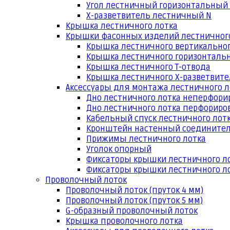
Угол лестничный горизонтальный
Х-разветвитель лестничный N
Крышка лестничного лотка
Крышки фасонных изделий лестничног
Крышка лестничного вертикальног
Крышка лестничного горизонтальн
Крышка лестничного Т-отвода
Крышка лестничного Х-разветвит
Аксессуары для монтажа лестничного л
Дно лестничного лотка неперфори
Дно лестничного лотка перфориро
Кабельный спуск лестничного лот
Кронштейн настенный соедините
Прижимы лестничного лотка
Уголок опорный
Фиксаторы крышки лестничного л
Фиксаторы крышки лестничного ло
Проволочный лоток
Проволочный лоток (пруток 4 мм)
Проволочный лоток (пруток 5 мм)
G-образный проволочный лоток
Крышка проволочного лотка