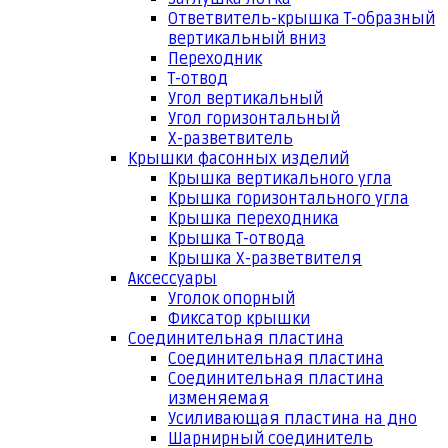
Ответвитель-крышка Т-образный
вертикальный вниз
Переходник
Т-отвод
Угол вертикальный
Угол горизонтальный
Х-разветвитель
Крышки фасонных изделий
Крышка вертикального угла
Крышка горизонтального угла
Крышка переходника
Крышка Т-отвода
Крышка Х-разветвителя
Аксессуары
Уголок опорный
Фиксатор крышки
Соединительная пластина
Соединительная пластина
Соединительная пластина
изменяемая
Усиливающая пластина на дно
Шарнирный соединитель