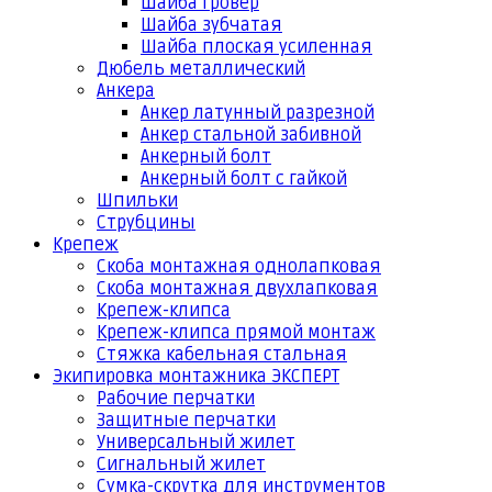
Шайба гровер
Шайба зубчатая
Шайба плоская усиленная
Дюбель металлический
Анкера
Анкер латунный разрезной
Анкер стальной забивной
Анкерный болт
Анкерный болт с гайкой
Шпильки
Струбцины
Крепеж
Скоба монтажная однолапковая
Скоба монтажная двухлапковая
Крепеж-клипса
Крепеж-клипса прямой монтаж
Стяжка кабельная стальная
Экипировка монтажника ЭКСПЕРТ
Рабочие перчатки
Защитные перчатки
Универсальный жилет
Сигнальный жилет
Сумка-скрутка для инструментов