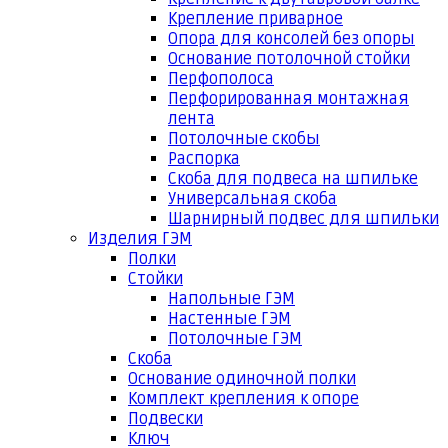
Крепление приварное
Опора для консолей без опоры
Основание потолочной стойки
Перфополоса
Перфорированная монтажная
лента
Потолочные скобы
Распорка
Скоба для подвеса на шпильке
Универсальная скоба
Шарнирный подвес для шпильки
Изделия ГЭМ
Полки
Стойки
Напольные ГЭМ
Настенные ГЭМ
Потолочные ГЭМ
Скоба
Основание одиночной полки
Комплект крепления к опоре
Подвески
Ключ