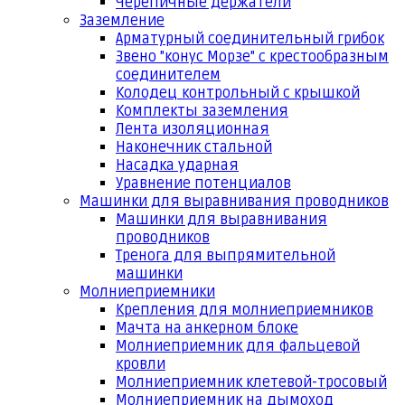
Черепичные держатели
Заземление
Арматурный соединительный грибок
Звено "конус Морзе" с крестообразным
соединителем
Колодец контрольный с крышкой
Комплекты заземления
Лента изоляционная
Наконечник стальной
Насадка ударная
Уравнение потенциалов
Машинки для выравнивания проводников
Машинки для выравнивания
проводников
Тренога для выпрямительной
машинки
Молниеприемники
Крепления для молниеприемников
Мачта на анкерном блоке
Молниеприемник для фальцевой
кровли
Молниеприемник клетевой-тросовый
Молниеприемник на дымоход