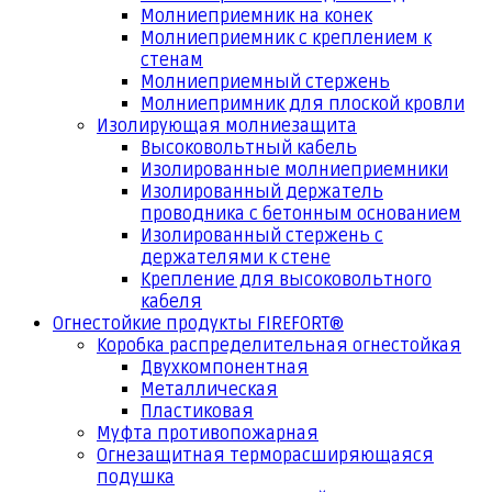
Молниеприемник на конек
Молниеприемник с креплением к
стенам
Молниеприемный стержень
Молниепримник для плоской кровли
Изолирующая молниезащита
Высоковольтный кабель
Изолированные молниеприемники
Изолированный держатель
проводника с бетонным основанием
Изолированный стержень с
держателями к стене
Крепление для высоковольтного
кабеля
Огнестойкие продукты FIREFORT®
Коробка распределительная огнестойкая
Двухкомпонентная
Металлическая
Пластиковая
Муфта противопожарная
Огнезащитная терморасширяющаяся
подушка