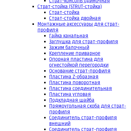
Страт-консоль одиночная
Страт-стойка (STRUT-стойка)
Страт-стойка
Страт-стойка двойная
Монтажные аксессуары для страт-
профиля
Гайка канальная
Заглушка для страт-профиля
Зажим балочный
Крепление приварное
Опорная пластина для
огнестойкой перегородки
Основание страт-профиля
Пластина Z-образная
Пластина поворотная
Пластина соединительная
Пластина угловая
Подкладная шайба
Прямоугольная скоба для страт-
профиля
Соединитель страт-профиля
внешний
Соединитель страт-профиля