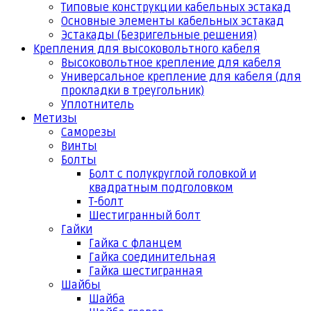
Типовые конструкции кабельных эстакад
Основные элементы кабельных эстакад
Эстакады (Безригельные решения)
Крепления для высоковольтного кабеля
Высоковольтное крепление для кабеля
Универсальное крепление для кабеля (для
прокладки в треугольник)
Уплотнитель
Метизы
Саморезы
Винты
Болты
Болт с полукруглой головкой и
квадратным подголовком
Т-болт
Шестигранный болт
Гайки
Гайка с фланцем
Гайка соединительная
Гайка шестигранная
Шайбы
Шайба