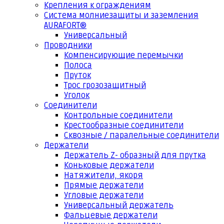
Крепления к ограждениям
Система молниезащиты и заземления
AURAFORT®
Универсальный
Проводники
Компенсирующие перемычки
Полоса
Пруток
Трос грозозащитный
Уголок
Соединители
Контрольные соединители
Крестообразные соединители
Сквозные / паралельные соединители
Держатели
Держатель Z- образный для прутка
Коньковые держатели
Натяжители, якоря
Прямые держатели
Угловые держатели
Универсальный держатель
Фальцевые держатели