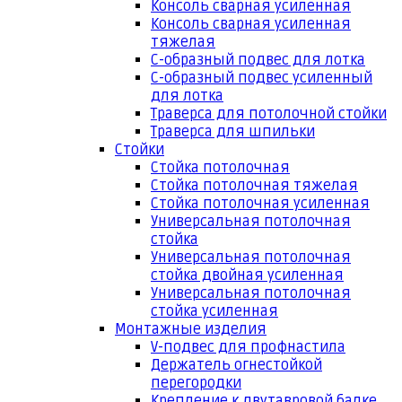
Консоль сварная усиленная
Консоль сварная усиленная
тяжелая
С-образный подвес для лотка
С-образный подвес усиленный
для лотка
Траверса для потолочной стойки
Траверса для шпильки
Стойки
Стойка потолочная
Стойка потолочная тяжелая
Стойка потолочная усиленная
Универсальная потолочная
стойка
Универсальная потолочная
стойка двойная усиленная
Универсальная потолочная
стойка усиленная
Монтажные изделия
V-подвес для профнастила
Держатель огнестойкой
перегородки
Крепление к двутавровой балке