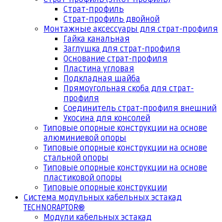
Страт-профиль
Страт-профиль двойной
Монтажные аксессуары для страт-профиля
Гайка канальная
Заглушка для страт-профиля
Основание страт-профиля
Пластина угловая
Подкладная шайба
Прямоугольная скоба для страт-
профиля
Соединитель страт-профиля внешний
Укосина для консолей
Типовые опорные конструкции на основе
алюминиевой опоры
Типовые опорные конструкции на основе
стальной опоры
Типовые опорные конструкции на основе
пластиковой опоры
Типовые опорные конструкции
Система модульных кабельных эстакад
TECHNORAPTOR®
Модули кабельных эстакад