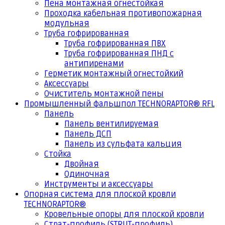
Пена монтажная огнестойкая
Проходка кабельная противопожарная
модульная
Труба гофрированная
Труба гофрированная ПВХ
Труба гофрированная ПНД с
антипиренами
Герметик монтажный огнестойкий
Аксессуары
Очиститель монтажной пены
Промышленный фальшпол TECHNORAPTOR® RFL
Панель
Панель вентилируемая
Панель ДСП
Панель из сульфата кальция
Стойка
Двойная
Одиночная
Инструменты и аксессуары
Опорная система для плоской кровли
TECHNORAPTOR®
Кровельные опоры для плоской кровли
Страт-профиль (STRUT-профиль)