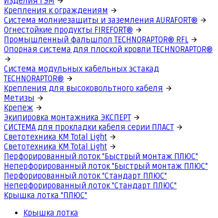
Изделия ГЭМ
Крепления к ограждениям
Система молниезащиты и заземления AURAFORT®
Огнестойкие продукты FIREFORT®
Промышленный фальшпол TECHNORAPTOR® RFL
Опорная система для плоской кровли TECHNORAPTOR®
Система модульных кабельных эстакад
TECHNORAPTOR®
Крепления для высоковольтного кабеля
Метизы
Крепеж
Экипировка монтажника ЭКСПЕРТ
СИСТЕМА для прокладки кабеля серии ПЛАСТ
Светотехника КМ Total Light
Светотехника КМ Total Light
Перфорированный лоток "Быстрый монтаж ПЛЮС"
Неперфорированный лоток "Быстрый монтаж ПЛЮС"
Перфорированный лоток "Стандарт ПЛЮС"
Неперфорированный лоток "Стандарт ПЛЮС"
Крышка лотка "ПЛЮС"
Крышка лотка