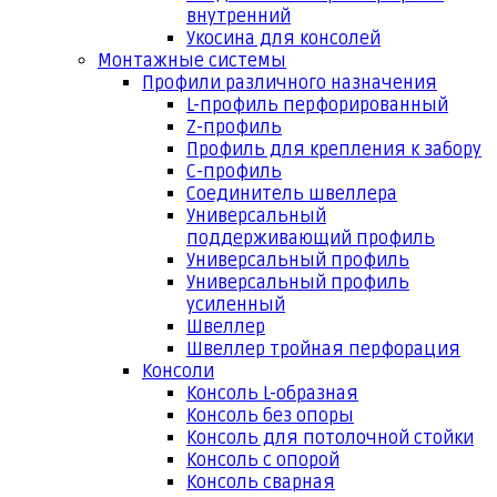
внутренний
Укосина для консолей
Монтажные системы
Профили различного назначения
L-профиль перфорированный
Z-профиль
Профиль для крепления к забору
С-профиль
Соединитель швеллера
Универсальный
поддерживающий профиль
Универсальный профиль
Универсальный профиль
усиленный
Швеллер
Швеллер тройная перфорация
Консоли
Консоль L-образная
Консоль без опоры
Консоль для потолочной стойки
Консоль с опорой
Консоль сварная