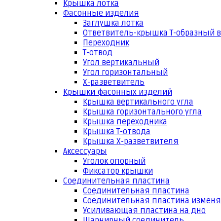
Крышка лотка
Фасонные изделия
Заглушка лотка
Ответвитель-крышка Т-образный 
Переходник
Т-отвод
Угол вертикальный
Угол горизонтальный
Х-разветвитель
Крышки фасонных изделий
Крышка вертикального угла
Крышка горизонтального угла
Крышка переходника
Крышка Т-отвода
Крышка Х-разветвителя
Аксессуары
Уголок опорный
Фиксатор крышки
Соединительная пластина
Соединительная пластина
Соединительная пластина измен
Усиливающая пластина на дно
Шарнирный соединитель