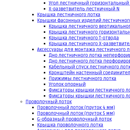
Угол лестничный горизонтальный
Х-разветвитель лестничный N
Крышка лестничного лотка
Крышки фасонных изделий лестничног
Крышка лестничного вертикальног
Крышка лестничного горизонтальн
Крышка лестничного Т-отвода
Крышка лестничного Х-разветвит
Аксессуары для монтажа лестничного л
Дно лестничного лотка неперфори
Дно лестничного лотка перфориро
Кабельный спуск лестничного лот
Кронштейн настенный соедините
Прижимы лестничного лотка
Уголок опорный
Фиксаторы крышки лестничного л
Фиксаторы крышки лестничного ло
Проволочный лоток
Проволочный лоток (пруток 4 мм)
Проволочный лоток (пруток 5 мм)
G-образный проволочный лоток
Крышка проволочного лотка