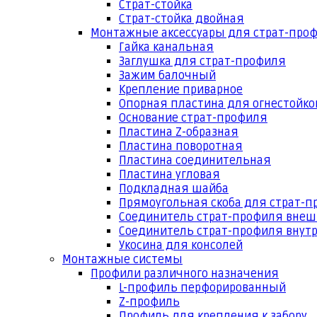
Страт-стойка
Страт-стойка двойная
Монтажные аксессуары для страт-про
Гайка канальная
Заглушка для страт-профиля
Зажим балочный
Крепление приварное
Опорная пластина для огнестойко
Основание страт-профиля
Пластина Z-образная
Пластина поворотная
Пластина соединительная
Пластина угловая
Подкладная шайба
Прямоугольная скоба для страт-
Соединитель страт-профиля вне
Соединитель страт-профиля внут
Укосина для консолей
Монтажные системы
Профили различного назначения
L-профиль перфорированный
Z-профиль
Профиль для крепления к забору