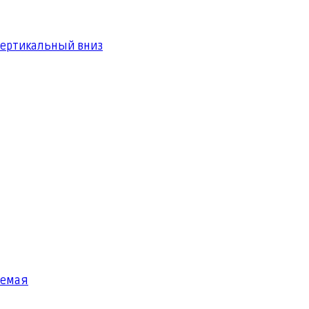
вертикальный вниз
яемая