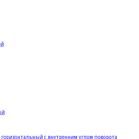
ой
ый
 горизонтальный с внутренним углом поворота