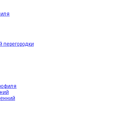
филя
й перегородки
профиля
шний
ренний