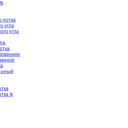
 N
о лотка
о угла
ого угла
еля
отка
рованное
ванное
ка
льный
отка
тка N