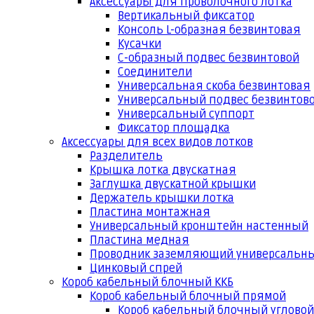
Аксессуары для проволочного лотка
Вертикальный фиксатор
Консоль L-образная безвинтовая
Кусачки
С-образный подвес безвинтовой
Соединители
Универсальная скоба безвинтовая
Универсальный подвес безвинтов
Универсальный суппорт
Фиксатор площадка
Аксессуары для всех видов лотков
Разделитель
Крышка лотка двускатная
Заглушка двускатной крышки
Держатель крышки лотка
Пластина монтажная
Универсальный кронштейн настенный
Пластина медная
Проводник заземляющий универсальн
Цинковый спрей
Короб кабельный блочный ККБ
Короб кабельный блочный прямой
Короб кабельный блочный угловой