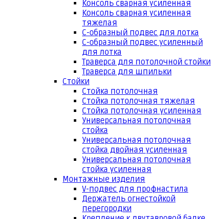
Консоль сварная усиленная
Консоль сварная усиленная
тяжелая
С-образный подвес для лотка
С-образный подвес усиленный
для лотка
Траверса для потолочной стойки
Траверса для шпильки
Стойки
Стойка потолочная
Стойка потолочная тяжелая
Стойка потолочная усиленная
Универсальная потолочная
стойка
Универсальная потолочная
стойка двойная усиленная
Универсальная потолочная
стойка усиленная
Монтажные изделия
V-подвес для профнастила
Держатель огнестойкой
перегородки
Крепление к двутавровой балке