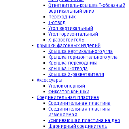
Ответвитель-крышка Т-образный
вертикальный вниз
Переходник
Т-отвод
Угол вертикальный
Угол горизонтальный
Х-разветвитель
Крышки фасонных изделий
Крышка вертикального угла
Крышка горизонтального угла
Крышка переходника
Крышка Т-отвода
Крышка Х-разветвителя
Аксессуары
Уголок опорный
Фиксатор крышки
Соединительная пластина
Соединительная пластина
Соединительная пластина
изменяемая
Усиливающая пластина на дно
Шарнирный соединитель