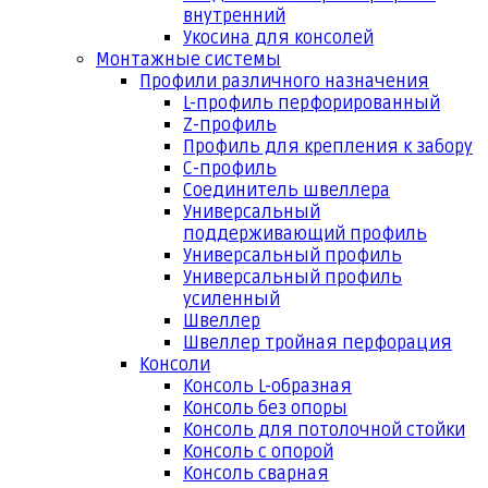
внутренний
Укосина для консолей
Монтажные системы
Профили различного назначения
L-профиль перфорированный
Z-профиль
Профиль для крепления к забору
С-профиль
Соединитель швеллера
Универсальный
поддерживающий профиль
Универсальный профиль
Универсальный профиль
усиленный
Швеллер
Швеллер тройная перфорация
Консоли
Консоль L-образная
Консоль без опоры
Консоль для потолочной стойки
Консоль с опорой
Консоль сварная