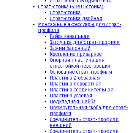
Страт-консоль одиночная
Страт-стойка (STRUT-стойка)
Страт-стойка
Страт-стойка двойная
Монтажные аксессуары для страт-
профиля
Гайка канальная
Заглушка для страт-профиля
Зажим балочный
Крепление приварное
Опорная пластина для
огнестойкой перегородки
Основание страт-профиля
Пластина Z-образная
Пластина поворотная
Пластина соединительная
Пластина угловая
Подкладная шайба
Прямоугольная скоба для страт-
профиля
Соединитель страт-профиля
внешний
Соединитель страт-профиля