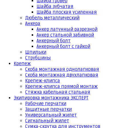
Шайба гровер
Шайба зубчатая
Шайба плоская усиленная
Дюбель металлический
Анкера
Анкер латунный разрезной
Анкер стальной забивной
Анкерный болт
Анкерный болт с гайкой
Шпильки
Струбцины
Крепеж
Скоба монтажная однолапковая
Скоба монтажная двухлапковая
Крепеж-клипса
Крепеж-клипса прямой монтаж
Стяжка кабельная стальная
Экипировка монтажника ЭКСПЕРТ
Рабочие перчатки
Защитные перчатки
Универсальный жилет
Сигнальный жилет
Сумка-скрутка для инструментов