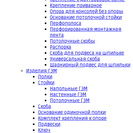
Крепление приварное
Опора для консолей без опоры
Основание потолочной стойки
Перфополоса
Перфорированная монтажная
лента
Потолочные скобы
Распорка
Скоба для подвеса на шпильке
Универсальная скоба
Шарнирный подвес для шпильки
Изделия ГЭМ
Полки
Стойки
Напольные ГЭМ
Настенные ГЭМ
Потолочные ГЭМ
Скоба
Основание одиночной полки
Комплект крепления к опоре
Подвески
Ключ