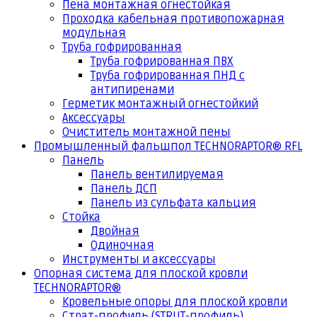
Пена монтажная огнестойкая
Проходка кабельная противопожарная
модульная
Труба гофрированная
Труба гофрированная ПВХ
Труба гофрированная ПНД с
антипиренами
Герметик монтажный огнестойкий
Аксессуары
Очиститель монтажной пены
Промышленный фальшпол TECHNORAPTOR® RFL
Панель
Панель вентилируемая
Панель ДСП
Панель из сульфата кальция
Стойка
Двойная
Одиночная
Инструменты и аксессуары
Опорная система для плоской кровли
TECHNORAPTOR®
Кровельные опоры для плоской кровли
Страт-профиль (STRUT-профиль)