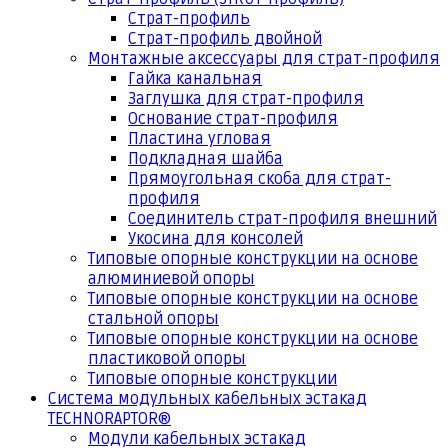
Страт-профиль
Страт-профиль двойной
Монтажные аксессуары для страт-профиля
Гайка канальная
Заглушка для страт-профиля
Основание страт-профиля
Пластина угловая
Подкладная шайба
Прямоугольная скоба для страт-
профиля
Соединитель страт-профиля внешний
Укосина для консолей
Типовые опорные конструкции на основе
алюминиевой опоры
Типовые опорные конструкции на основе
стальной опоры
Типовые опорные конструкции на основе
пластиковой опоры
Типовые опорные конструкции
Система модульных кабельных эстакад
TECHNORAPTOR®
Модули кабельных эстакад