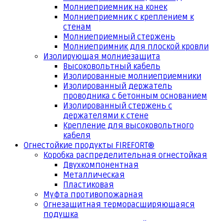
Молниеприемник на конек
Молниеприемник с креплением к
стенам
Молниеприемный стержень
Молниепримник для плоской кровли
Изолирующая молниезащита
Высоковольтный кабель
Изолированные молниеприемники
Изолированный держатель
проводника с бетонным основанием
Изолированный стержень с
держателями к стене
Крепление для высоковольтного
кабеля
Огнестойкие продукты FIREFORT®
Коробка распределительная огнестойкая
Двухкомпонентная
Металлическая
Пластиковая
Муфта противопожарная
Огнезащитная терморасширяющаяся
подушка