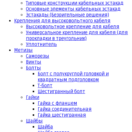
Типовые конструкции кабельных эстакад
Основные элементы кабельных эстакад
Эстакады (Безригельные решения)
Крепления для высоковольтного кабеля
Высоковольтное крепление для кабеля
Универсальное крепление для кабеля (для
прокладки в треугольник)
Уплотнитель
Метизы
Саморезы
Винты
Болты
Болт с полукруглой головкой и
квадратным подголовком
Т-болт
Шестигранный болт
Гайки
Гайка с фланцем
Гайка соединительная
Гайка шестигранная
Шайбы
Шайба