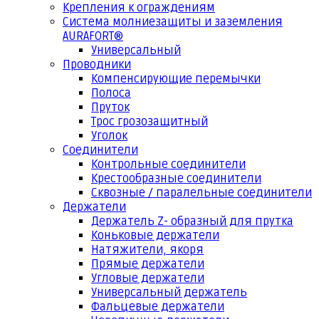
Крепления к ограждениям
Система молниезащиты и заземления
AURAFORT®
Универсальный
Проводники
Компенсирующие перемычки
Полоса
Пруток
Трос грозозащитный
Уголок
Соединители
Контрольные соединители
Крестообразные соединители
Сквозные / паралельные соединители
Держатели
Держатель Z- образный для прутка
Коньковые держатели
Натяжители, якоря
Прямые держатели
Угловые держатели
Универсальный держатель
Фальцевые держатели