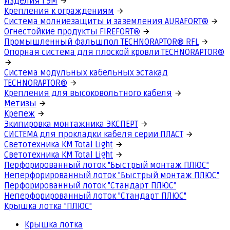
Изделия ГЭМ
Крепления к ограждениям
Система молниезащиты и заземления AURAFORT®
Огнестойкие продукты FIREFORT®
Промышленный фальшпол TECHNORAPTOR® RFL
Опорная система для плоской кровли TECHNORAPTOR®
Система модульных кабельных эстакад
TECHNORAPTOR®
Крепления для высоковольтного кабеля
Метизы
Крепеж
Экипировка монтажника ЭКСПЕРТ
СИСТЕМА для прокладки кабеля серии ПЛАСТ
Светотехника КМ Total Light
Светотехника КМ Total Light
Перфорированный лоток "Быстрый монтаж ПЛЮС"
Неперфорированный лоток "Быстрый монтаж ПЛЮС"
Перфорированный лоток "Стандарт ПЛЮС"
Неперфорированный лоток "Стандарт ПЛЮС"
Крышка лотка "ПЛЮС"
Крышка лотка