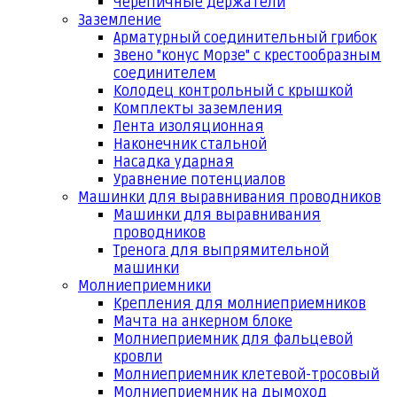
Черепичные держатели
Заземление
Арматурный соединительный грибок
Звено "конус Морзе" с крестообразным
соединителем
Колодец контрольный с крышкой
Комплекты заземления
Лента изоляционная
Наконечник стальной
Насадка ударная
Уравнение потенциалов
Машинки для выравнивания проводников
Машинки для выравнивания
проводников
Тренога для выпрямительной
машинки
Молниеприемники
Крепления для молниеприемников
Мачта на анкерном блоке
Молниеприемник для фальцевой
кровли
Молниеприемник клетевой-тросовый
Молниеприемник на дымоход