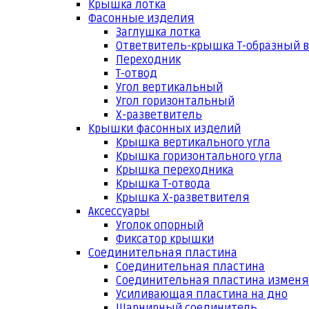
Крышка лотка
Фасонные изделия
Заглушка лотка
Ответвитель-крышка Т-образный 
Переходник
Т-отвод
Угол вертикальный
Угол горизонтальный
Х-разветвитель
Крышки фасонных изделий
Крышка вертикального угла
Крышка горизонтального угла
Крышка переходника
Крышка Т-отвода
Крышка Х-разветвителя
Аксессуары
Уголок опорный
Фиксатор крышки
Соединительная пластина
Соединительная пластина
Соединительная пластина измен
Усиливающая пластина на дно
Шарнирный соединитель