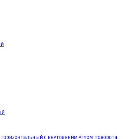
ой
ый
 горизонтальный с внутренним углом поворота