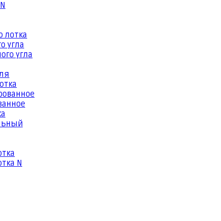
 N
о лотка
о угла
ого угла
еля
отка
рованное
ванное
ка
льный
отка
тка N