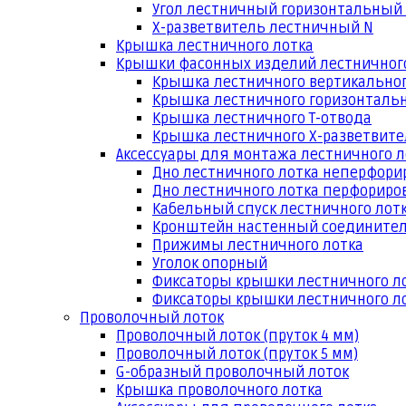
Угол лестничный горизонтальный
Х-разветвитель лестничный N
Крышка лестничного лотка
Крышки фасонных изделий лестничног
Крышка лестничного вертикальног
Крышка лестничного горизонтальн
Крышка лестничного Т-отвода
Крышка лестничного Х-разветвит
Аксессуары для монтажа лестничного л
Дно лестничного лотка неперфори
Дно лестничного лотка перфориро
Кабельный спуск лестничного лот
Кронштейн настенный соедините
Прижимы лестничного лотка
Уголок опорный
Фиксаторы крышки лестничного л
Фиксаторы крышки лестничного ло
Проволочный лоток
Проволочный лоток (пруток 4 мм)
Проволочный лоток (пруток 5 мм)
G-образный проволочный лоток
Крышка проволочного лотка