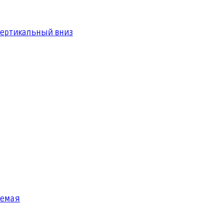
вертикальный вниз
яемая