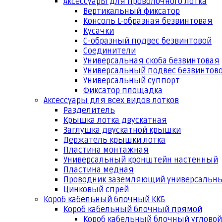
Аксессуары для проволочного лотка
Вертикальный фиксатор
Консоль L-образная безвинтовая
Кусачки
С-образный подвес безвинтовой
Соединители
Универсальная скоба безвинтовая
Универсальный подвес безвинтов
Универсальный суппорт
Фиксатор площадка
Аксессуары для всех видов лотков
Разделитель
Крышка лотка двускатная
Заглушка двускатной крышки
Держатель крышки лотка
Пластина монтажная
Универсальный кронштейн настенный
Пластина медная
Проводник заземляющий универсальн
Цинковый спрей
Короб кабельный блочный ККБ
Короб кабельный блочный прямой
Короб кабельный блочный угловой