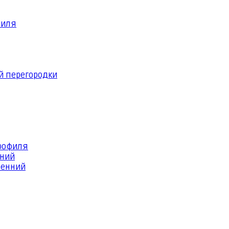
филя
й перегородки
профиля
шний
ренний