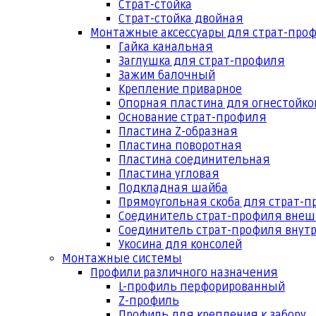
Страт-стойка
Страт-стойка двойная
Монтажные аксессуары для страт-про
Гайка канальная
Заглушка для страт-профиля
Зажим балочный
Крепление приварное
Опорная пластина для огнестойко
Основание страт-профиля
Пластина Z-образная
Пластина поворотная
Пластина соединительная
Пластина угловая
Подкладная шайба
Прямоугольная скоба для страт-
Соединитель страт-профиля вне
Соединитель страт-профиля внут
Укосина для консолей
Монтажные системы
Профили различного назначения
L-профиль перфорированный
Z-профиль
Профиль для крепления к забору