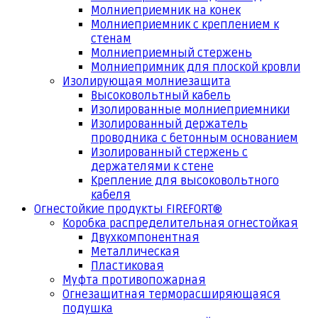
Молниеприемник на конек
Молниеприемник с креплением к
стенам
Молниеприемный стержень
Молниепримник для плоской кровли
Изолирующая молниезащита
Высоковольтный кабель
Изолированные молниеприемники
Изолированный держатель
проводника с бетонным основанием
Изолированный стержень с
держателями к стене
Крепление для высоковольтного
кабеля
Огнестойкие продукты FIREFORT®
Коробка распределительная огнестойкая
Двухкомпонентная
Металлическая
Пластиковая
Муфта противопожарная
Огнезащитная терморасширяющаяся
подушка