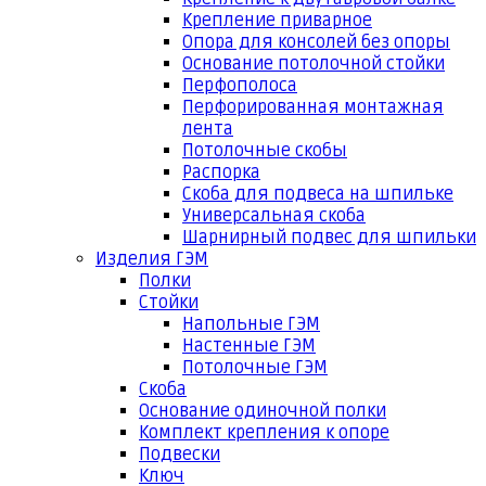
Крепление приварное
Опора для консолей без опоры
Основание потолочной стойки
Перфополоса
Перфорированная монтажная
лента
Потолочные скобы
Распорка
Скоба для подвеса на шпильке
Универсальная скоба
Шарнирный подвес для шпильки
Изделия ГЭМ
Полки
Стойки
Напольные ГЭМ
Настенные ГЭМ
Потолочные ГЭМ
Скоба
Основание одиночной полки
Комплект крепления к опоре
Подвески
Ключ