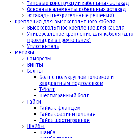
Типовые конструкции кабельных эстакад
Основные элементы кабельных эстакад
Эстакады (Безригельные решения)
Крепления для высоковольтного кабеля
Высоковольтное крепление для кабеля
Универсальное крепление для кабеля (для
прокладки в треугольник)
Уплотнитель
Метизы
Саморезы
Винты
Болты
Болт с полукруглой головкой и
квадратным подголовком
Т-болт
Шестигранный болт
Гайки
Гайка с фланцем
Гайка соединительная
Гайка шестигранная
Шайбы
Шайба