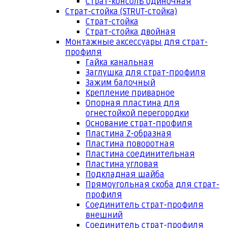
Страт-консоль одиночная
Страт-стойка (STRUT-стойка)
Страт-стойка
Страт-стойка двойная
Монтажные аксессуары для страт-
профиля
Гайка канальная
Заглушка для страт-профиля
Зажим балочный
Крепление приварное
Опорная пластина для
огнестойкой перегородки
Основание страт-профиля
Пластина Z-образная
Пластина поворотная
Пластина соединительная
Пластина угловая
Подкладная шайба
Прямоугольная скоба для страт-
профиля
Соединитель страт-профиля
внешний
Соединитель страт-профиля