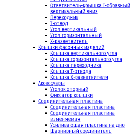
Ответвитель-крышка Т-образный
вертикальный вниз
Переходник
Т-отвод
Угол вертикальный
Угол горизонтальный
Х-разветвитель
Крышки фасонных изделий
Крышка вертикального угла
Крышка горизонтального угла
Крышка переходника
Крышка Т-отвода
Крышка Х-разветвителя
Аксессуары
Уголок опорный
Фиксатор крышки
Соединительная пластина
Соединительная пластина
Соединительная пластина
изменяемая
Усиливающая пластина на дно
Шарнирный соединитель