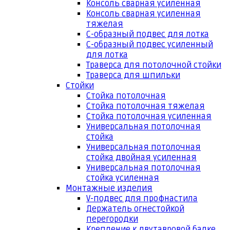
Консоль сварная усиленная
Консоль сварная усиленная
тяжелая
С-образный подвес для лотка
С-образный подвес усиленный
для лотка
Траверса для потолочной стойки
Траверса для шпильки
Стойки
Стойка потолочная
Стойка потолочная тяжелая
Стойка потолочная усиленная
Универсальная потолочная
стойка
Универсальная потолочная
стойка двойная усиленная
Универсальная потолочная
стойка усиленная
Монтажные изделия
V-подвес для профнастила
Держатель огнестойкой
перегородки
Крепление к двутавровой балке