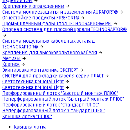
Изделия ГЭМ
Крепления к ограждениям
Система молниезащиты и заземления AURAFORT®
Огнестойкие продукты FIREFORT®
Промышленный фальшпол TECHNORAPTOR® RFL
Опорная система для плоской кровли TECHNORAPTOR®
Система модульных кабельных эстакад
TECHNORAPTOR®
Крепления для высоковольтного кабеля
Метизы
Крепеж
Экипировка монтажника ЭКСПЕРТ
СИСТЕМА для прокладки кабеля серии ПЛАСТ
Светотехника КМ Total Light
Светотехника КМ Total Light
Перфорированный лоток "Быстрый монтаж ПЛЮС"
Неперфорированный лоток "Быстрый монтаж ПЛЮС"
Перфорированный лоток "Стандарт ПЛЮС"
Неперфорированный лоток "Стандарт ПЛЮС"
Крышка лотка "ПЛЮС"
Крышка лотка