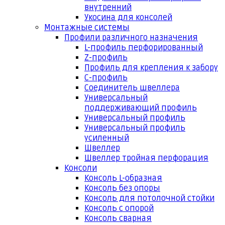
внутренний
Укосина для консолей
Монтажные системы
Профили различного назначения
L-профиль перфорированный
Z-профиль
Профиль для крепления к забору
С-профиль
Соединитель швеллера
Универсальный
поддерживающий профиль
Универсальный профиль
Универсальный профиль
усиленный
Швеллер
Швеллер тройная перфорация
Консоли
Консоль L-образная
Консоль без опоры
Консоль для потолочной стойки
Консоль с опорой
Консоль сварная