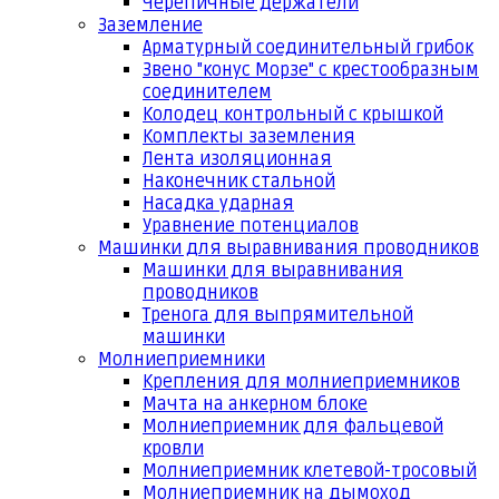
Черепичные держатели
Заземление
Арматурный соединительный грибок
Звено "конус Морзе" с крестообразным
соединителем
Колодец контрольный с крышкой
Комплекты заземления
Лента изоляционная
Наконечник стальной
Насадка ударная
Уравнение потенциалов
Машинки для выравнивания проводников
Машинки для выравнивания
проводников
Тренога для выпрямительной
машинки
Молниеприемники
Крепления для молниеприемников
Мачта на анкерном блоке
Молниеприемник для фальцевой
кровли
Молниеприемник клетевой-тросовый
Молниеприемник на дымоход