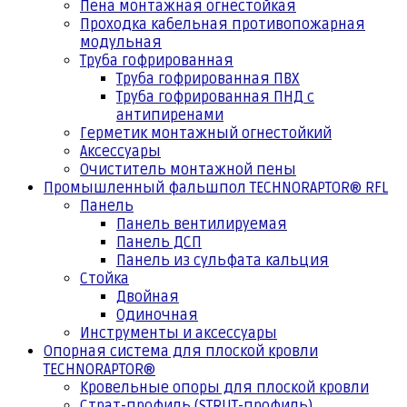
Пена монтажная огнестойкая
Проходка кабельная противопожарная
модульная
Труба гофрированная
Труба гофрированная ПВХ
Труба гофрированная ПНД с
антипиренами
Герметик монтажный огнестойкий
Аксессуары
Очиститель монтажной пены
Промышленный фальшпол TECHNORAPTOR® RFL
Панель
Панель вентилируемая
Панель ДСП
Панель из сульфата кальция
Стойка
Двойная
Одиночная
Инструменты и аксессуары
Опорная система для плоской кровли
TECHNORAPTOR®
Кровельные опоры для плоской кровли
Страт-профиль (STRUT-профиль)