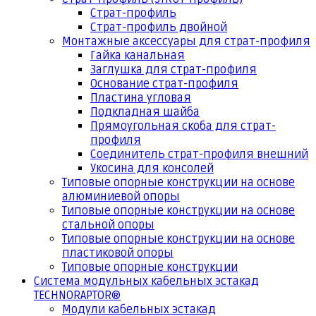
Страт-профиль
Страт-профиль двойной
Монтажные аксессуары для страт-профиля
Гайка канальная
Заглушка для страт-профиля
Основание страт-профиля
Пластина угловая
Подкладная шайба
Прямоугольная скоба для страт-
профиля
Соединитель страт-профиля внешний
Укосина для консолей
Типовые опорные конструкции на основе
алюминиевой опоры
Типовые опорные конструкции на основе
стальной опоры
Типовые опорные конструкции на основе
пластиковой опоры
Типовые опорные конструкции
Система модульных кабельных эстакад
TECHNORAPTOR®
Модули кабельных эстакад