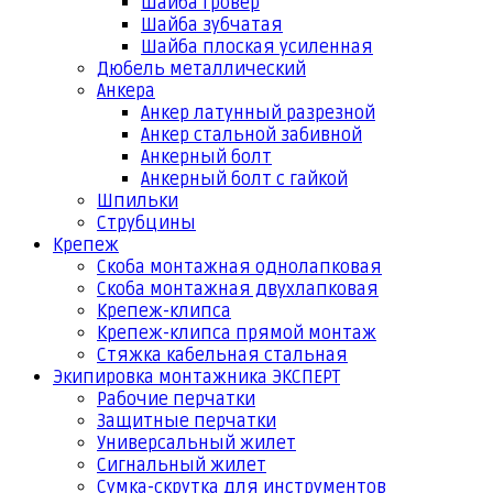
Шайба гровер
Шайба зубчатая
Шайба плоская усиленная
Дюбель металлический
Анкера
Анкер латунный разрезной
Анкер стальной забивной
Анкерный болт
Анкерный болт с гайкой
Шпильки
Струбцины
Крепеж
Скоба монтажная однолапковая
Скоба монтажная двухлапковая
Крепеж-клипса
Крепеж-клипса прямой монтаж
Стяжка кабельная стальная
Экипировка монтажника ЭКСПЕРТ
Рабочие перчатки
Защитные перчатки
Универсальный жилет
Сигнальный жилет
Сумка-скрутка для инструментов