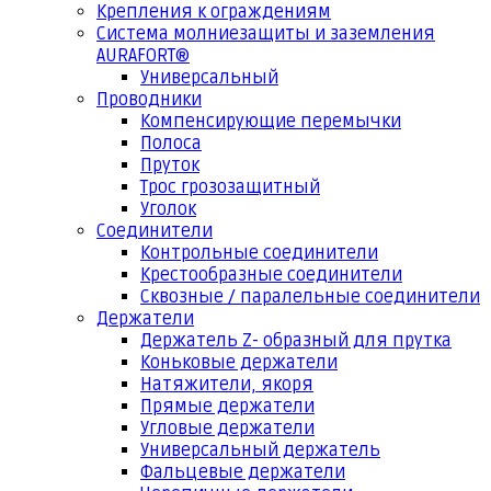
Крепления к ограждениям
Система молниезащиты и заземления
AURAFORT®
Универсальный
Проводники
Компенсирующие перемычки
Полоса
Пруток
Трос грозозащитный
Уголок
Соединители
Контрольные соединители
Крестообразные соединители
Сквозные / паралельные соединители
Держатели
Держатель Z- образный для прутка
Коньковые держатели
Натяжители, якоря
Прямые держатели
Угловые держатели
Универсальный держатель
Фальцевые держатели