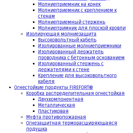
Молниеприемник на конек
Молниеприемник с креплением к
стенам
Молниеприемный стержень
Молниепримник для плоской кровли
Изолирующая молниезащита
Высоковольтный кабель
Изолированные молниеприемники
Изолированный держатель
проводника с бетонным основанием
Изолированный стержень с
держателями к стене
Крепление для высоковольтного
кабеля
Огнестойкие продукты FIREFORT®
Коробка распределительная огнестойкая
Двухкомпонентная
Металлическая
Пластиковая
Муфта противопожарная
Огнезащитная терморасширяющаяся
подушка