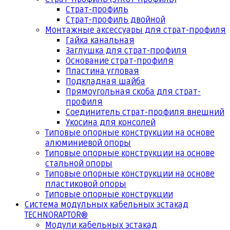
Страт-профиль
Страт-профиль двойной
Монтажные аксессуары для страт-профиля
Гайка канальная
Заглушка для страт-профиля
Основание страт-профиля
Пластина угловая
Подкладная шайба
Прямоугольная скоба для страт-
профиля
Соединитель страт-профиля внешний
Укосина для консолей
Типовые опорные конструкции на основе
алюминиевой опоры
Типовые опорные конструкции на основе
стальной опоры
Типовые опорные конструкции на основе
пластиковой опоры
Типовые опорные конструкции
Система модульных кабельных эстакад
TECHNORAPTOR®
Модули кабельных эстакад