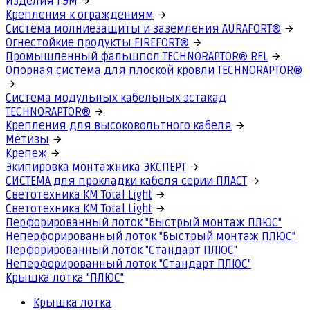
Изделия ГЭМ
Крепления к ограждениям
Система молниезащиты и заземления AURAFORT®
Огнестойкие продукты FIREFORT®
Промышленный фальшпол TECHNORAPTOR® RFL
Опорная система для плоской кровли TECHNORAPTOR®
Система модульных кабельных эстакад
TECHNORAPTOR®
Крепления для высоковольтного кабеля
Метизы
Крепеж
Экипировка монтажника ЭКСПЕРТ
СИСТЕМА для прокладки кабеля серии ПЛАСТ
Светотехника КМ Total Light
Светотехника КМ Total Light
Перфорированный лоток "Быстрый монтаж ПЛЮС"
Неперфорированный лоток "Быстрый монтаж ПЛЮС"
Перфорированный лоток "Стандарт ПЛЮС"
Неперфорированный лоток "Стандарт ПЛЮС"
Крышка лотка "ПЛЮС"
Крышка лотка