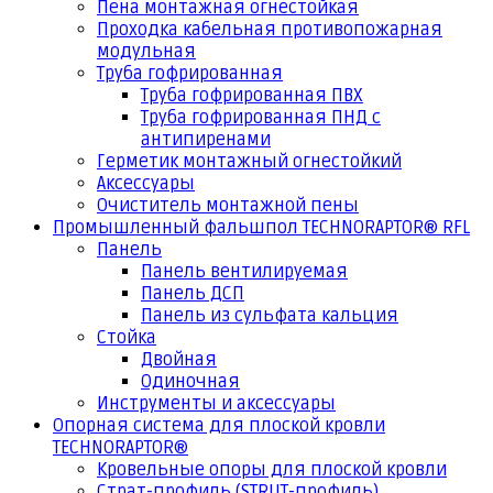
Пена монтажная огнестойкая
Проходка кабельная противопожарная
модульная
Труба гофрированная
Труба гофрированная ПВХ
Труба гофрированная ПНД с
антипиренами
Герметик монтажный огнестойкий
Аксессуары
Очиститель монтажной пены
Промышленный фальшпол TECHNORAPTOR® RFL
Панель
Панель вентилируемая
Панель ДСП
Панель из сульфата кальция
Стойка
Двойная
Одиночная
Инструменты и аксессуары
Опорная система для плоской кровли
TECHNORAPTOR®
Кровельные опоры для плоской кровли
Страт-профиль (STRUT-профиль)