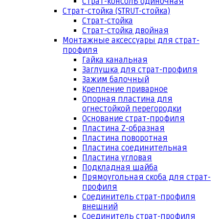
Страт-консоль одиночная
Страт-стойка (STRUT-стойка)
Страт-стойка
Страт-стойка двойная
Монтажные аксессуары для страт-
профиля
Гайка канальная
Заглушка для страт-профиля
Зажим балочный
Крепление приварное
Опорная пластина для
огнестойкой перегородки
Основание страт-профиля
Пластина Z-образная
Пластина поворотная
Пластина соединительная
Пластина угловая
Подкладная шайба
Прямоугольная скоба для страт-
профиля
Соединитель страт-профиля
внешний
Соединитель страт-профиля