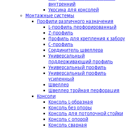
внутренний
Укосина для консолей
Монтажные системы
Профили различного назначения
L-профиль перфорированный
Z-профиль
Профиль для крепления к забору
С-профиль
Соединитель швеллера
Универсальный
поддерживающий профиль
Универсальный профиль
Универсальный профиль
усиленный
Швеллер
Швеллер тройная перфорация
Консоли
Консоль L-образная
Консоль без опоры
Консоль для потолочной стойки
Консоль с опорой
Консоль сварная