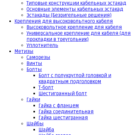
Типовые конструкции кабельных эстакад
Основные элементы кабельных эстакад
Эстакады (Безригельные решения)
Крепления для высоковольтного кабеля
Высоковольтное крепление для кабеля
Универсальное крепление для кабеля (для
прокладки в треугольник)
Уплотнитель
Метизы
Саморезы
Винты
Болты
Болт с полукруглой головкой и
квадратным подголовком
Т-болт
Шестигранный болт
Гайки
Гайка с фланцем
Гайка соединительная
Гайка шестигранная
Шайбы
Шайба