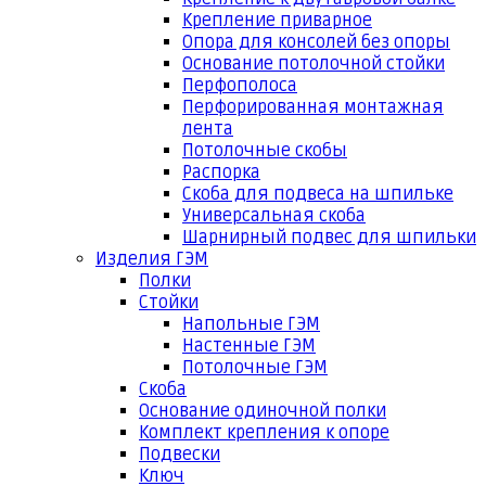
Крепление приварное
Опора для консолей без опоры
Основание потолочной стойки
Перфополоса
Перфорированная монтажная
лента
Потолочные скобы
Распорка
Скоба для подвеса на шпильке
Универсальная скоба
Шарнирный подвес для шпильки
Изделия ГЭМ
Полки
Стойки
Напольные ГЭМ
Настенные ГЭМ
Потолочные ГЭМ
Скоба
Основание одиночной полки
Комплект крепления к опоре
Подвески
Ключ