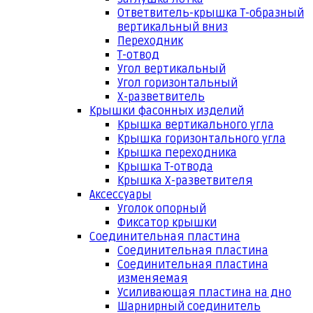
Ответвитель-крышка Т-образный
вертикальный вниз
Переходник
Т-отвод
Угол вертикальный
Угол горизонтальный
Х-разветвитель
Крышки фасонных изделий
Крышка вертикального угла
Крышка горизонтального угла
Крышка переходника
Крышка Т-отвода
Крышка Х-разветвителя
Аксессуары
Уголок опорный
Фиксатор крышки
Соединительная пластина
Соединительная пластина
Соединительная пластина
изменяемая
Усиливающая пластина на дно
Шарнирный соединитель