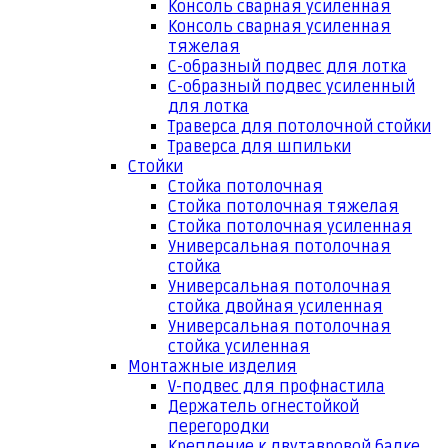
Консоль сварная усиленная
Консоль сварная усиленная
тяжелая
С-образный подвес для лотка
С-образный подвес усиленный
для лотка
Траверса для потолочной стойки
Траверса для шпильки
Стойки
Стойка потолочная
Стойка потолочная тяжелая
Стойка потолочная усиленная
Универсальная потолочная
стойка
Универсальная потолочная
стойка двойная усиленная
Универсальная потолочная
стойка усиленная
Монтажные изделия
V-подвес для профнастила
Держатель огнестойкой
перегородки
Крепление к двутавровой балке