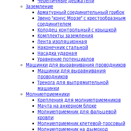
Черепичные держатели
Заземление
Арматурный соединительный грибок
Звено "конус Морзе" с крестообразным
соединителем
Колодец контрольный с крышкой
Комплекты заземления
Лента изоляционная
Наконечник стальной
Насадка ударная
Уравнение потенциалов
Машинки для выравнивания проводников
Машинки для выравнивания
проводников
Тренога для выпрямительной
машинки
Молниеприемники
Крепления для молниеприемников
Мачта на анкерном блоке
Молниеприемник для фальцевой
кровли
Молниеприемник клетевой-тросовый
Молниеприемник на дымоход