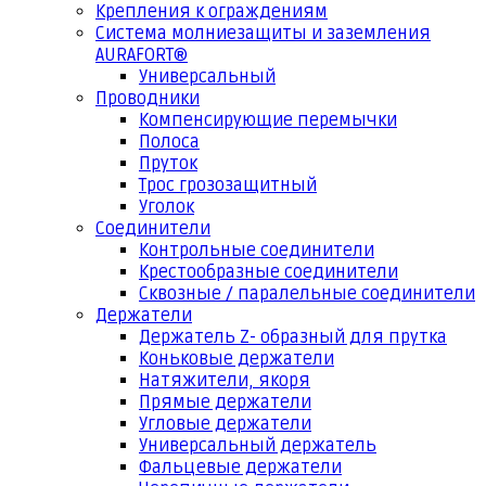
Крепления к ограждениям
Система молниезащиты и заземления
AURAFORT®
Универсальный
Проводники
Компенсирующие перемычки
Полоса
Пруток
Трос грозозащитный
Уголок
Соединители
Контрольные соединители
Крестообразные соединители
Сквозные / паралельные соединители
Держатели
Держатель Z- образный для прутка
Коньковые держатели
Натяжители, якоря
Прямые держатели
Угловые держатели
Универсальный держатель
Фальцевые держатели