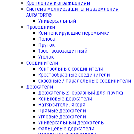
Крепления к ограждениям
Система молниезащиты и заземления
AURAFORT®
Универсальный
Проводники
Компенсирующие перемычки
Полоса
Пруток
Трос грозозащитный
Уголок
Соединители
Контрольные соединители
Крестообразные соединители
Сквозные / паралельные соединители
Держатели
Держатель Z- образный для прутка
Коньковые держатели
Натяжители, якоря
Прямые держатели
Угловые держатели
Универсальный держатель
Фальцевые держатели