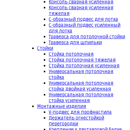
Консоль сварная усиленная
Консоль сварная усиленная
тяжелая
С-образный подвес для лотка
С-образный подвес усиленный
для лотка
Траверса для потолочной стойки
Траверса для шпильки
Стойки
Стойка потолочная
Стойка потолочная тяжелая
Стойка потолочная усиленная
Универсальная потолочная
стойка
Универсальная потолочная
стойка двойная усиленная
Универсальная потолочная
стойка усиленная
Монтажные изделия
V-подвес для профнастила
Держатель огнестойкой
перегородки
Крепление к двутавровой балке