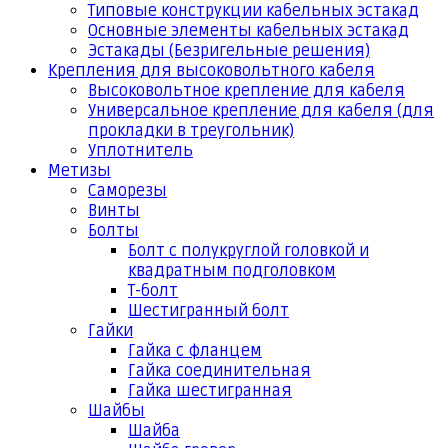
Типовые конструкции кабельных эстакад
Основные элементы кабельных эстакад
Эстакады (Безригельные решения)
Крепления для высоковольтного кабеля
Высоковольтное крепление для кабеля
Универсальное крепление для кабеля (для
прокладки в треугольник)
Уплотнитель
Метизы
Саморезы
Винты
Болты
Болт с полукруглой головкой и
квадратным подголовком
Т-болт
Шестигранный болт
Гайки
Гайка с фланцем
Гайка соединительная
Гайка шестигранная
Шайбы
Шайба