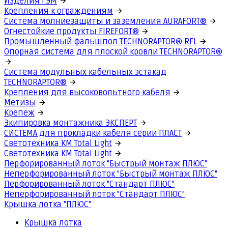
Изделия ГЭМ
Крепления к ограждениям
Система молниезащиты и заземления AURAFORT®
Огнестойкие продукты FIREFORT®
Промышленный фальшпол TECHNORAPTOR® RFL
Опорная система для плоской кровли TECHNORAPTOR®
Система модульных кабельных эстакад
TECHNORAPTOR®
Крепления для высоковольтного кабеля
Метизы
Крепеж
Экипировка монтажника ЭКСПЕРТ
СИСТЕМА для прокладки кабеля серии ПЛАСТ
Светотехника КМ Total Light
Светотехника КМ Total Light
Перфорированный лоток "Быстрый монтаж ПЛЮС"
Неперфорированный лоток "Быстрый монтаж ПЛЮС"
Перфорированный лоток "Стандарт ПЛЮС"
Неперфорированный лоток "Стандарт ПЛЮС"
Крышка лотка "ПЛЮС"
Крышка лотка