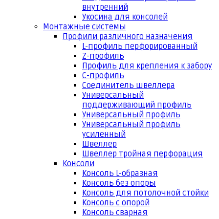
внутренний
Укосина для консолей
Монтажные системы
Профили различного назначения
L-профиль перфорированный
Z-профиль
Профиль для крепления к забору
С-профиль
Соединитель швеллера
Универсальный
поддерживающий профиль
Универсальный профиль
Универсальный профиль
усиленный
Швеллер
Швеллер тройная перфорация
Консоли
Консоль L-образная
Консоль без опоры
Консоль для потолочной стойки
Консоль с опорой
Консоль сварная