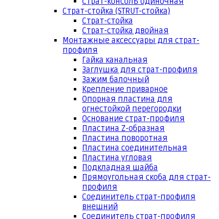
Страт-консоль одиночная
Страт-стойка (STRUT-стойка)
Страт-стойка
Страт-стойка двойная
Монтажные аксессуары для страт-
профиля
Гайка канальная
Заглушка для страт-профиля
Зажим балочный
Крепление приварное
Опорная пластина для
огнестойкой перегородки
Основание страт-профиля
Пластина Z-образная
Пластина поворотная
Пластина соединительная
Пластина угловая
Подкладная шайба
Прямоугольная скоба для страт-
профиля
Соединитель страт-профиля
внешний
Соединитель страт-профиля