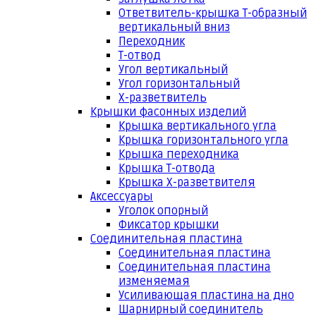
Ответвитель-крышка Т-образный
вертикальный вниз
Переходник
Т-отвод
Угол вертикальный
Угол горизонтальный
Х-разветвитель
Крышки фасонных изделий
Крышка вертикального угла
Крышка горизонтального угла
Крышка переходника
Крышка Т-отвода
Крышка Х-разветвителя
Аксессуары
Уголок опорный
Фиксатор крышки
Соединительная пластина
Соединительная пластина
Соединительная пластина
изменяемая
Усиливающая пластина на дно
Шарнирный соединитель