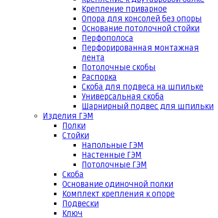
Крепление приварное
Опора для консолей без опоры
Основание потолочной стойки
Перфополоса
Перфорированная монтажная
лента
Потолочные скобы
Распорка
Скоба для подвеса на шпильке
Универсальная скоба
Шарнирный подвес для шпильки
Изделия ГЭМ
Полки
Стойки
Напольные ГЭМ
Настенные ГЭМ
Потолочные ГЭМ
Скоба
Основание одиночной полки
Комплект крепления к опоре
Подвески
Ключ