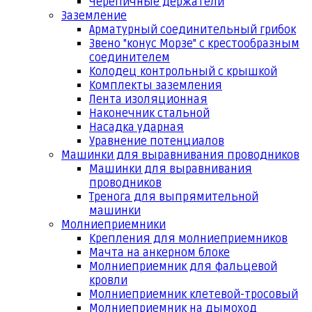
Черепичные держатели
Заземление
Арматурный соединительный грибок
Звено "конус Морзе" с крестообразным
соединителем
Колодец контрольный с крышкой
Комплекты заземления
Лента изоляционная
Наконечник стальной
Насадка ударная
Уравнение потенциалов
Машинки для выравнивания проводников
Машинки для выравнивания
проводников
Тренога для выпрямительной
машинки
Молниеприемники
Крепления для молниеприемников
Мачта на анкерном блоке
Молниеприемник для фальцевой
кровли
Молниеприемник клетевой-тросовый
Молниеприемник на дымоход