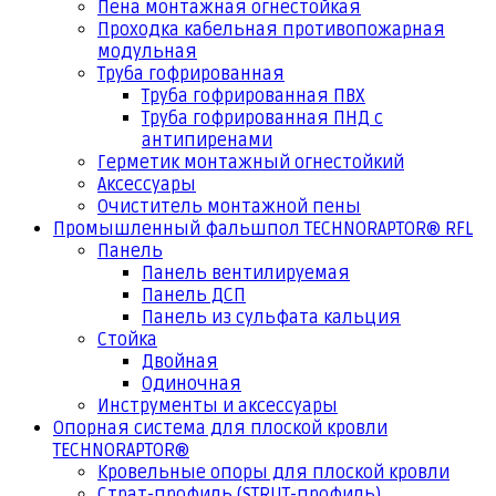
Пена монтажная огнестойкая
Проходка кабельная противопожарная
модульная
Труба гофрированная
Труба гофрированная ПВХ
Труба гофрированная ПНД с
антипиренами
Герметик монтажный огнестойкий
Аксессуары
Очиститель монтажной пены
Промышленный фальшпол TECHNORAPTOR® RFL
Панель
Панель вентилируемая
Панель ДСП
Панель из сульфата кальция
Стойка
Двойная
Одиночная
Инструменты и аксессуары
Опорная система для плоской кровли
TECHNORAPTOR®
Кровельные опоры для плоской кровли
Страт-профиль (STRUT-профиль)