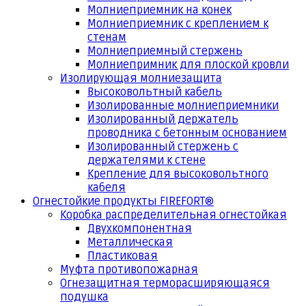
Молниеприемник на конек
Молниеприемник с креплением к
стенам
Молниеприемный стержень
Молниепримник для плоской кровли
Изолирующая молниезащита
Высоковольтный кабель
Изолированные молниеприемники
Изолированный держатель
проводника с бетонным основанием
Изолированный стержень с
держателями к стене
Крепление для высоковольтного
кабеля
Огнестойкие продукты FIREFORT®
Коробка распределительная огнестойкая
Двухкомпонентная
Металлическая
Пластиковая
Муфта противопожарная
Огнезащитная терморасширяющаяся
подушка