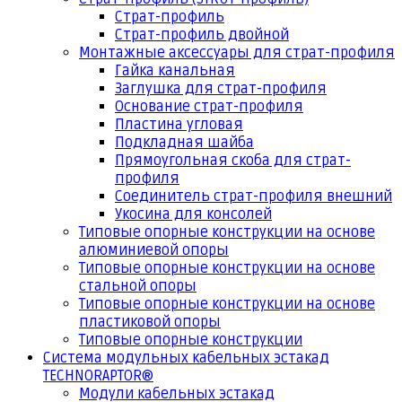
Страт-профиль
Страт-профиль двойной
Монтажные аксессуары для страт-профиля
Гайка канальная
Заглушка для страт-профиля
Основание страт-профиля
Пластина угловая
Подкладная шайба
Прямоугольная скоба для страт-
профиля
Соединитель страт-профиля внешний
Укосина для консолей
Типовые опорные конструкции на основе
алюминиевой опоры
Типовые опорные конструкции на основе
стальной опоры
Типовые опорные конструкции на основе
пластиковой опоры
Типовые опорные конструкции
Система модульных кабельных эстакад
TECHNORAPTOR®
Модули кабельных эстакад