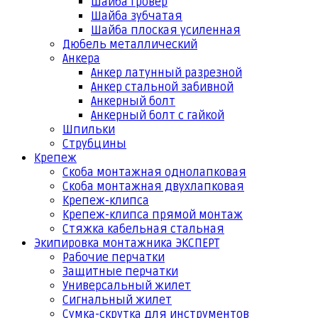
Шайба гровер
Шайба зубчатая
Шайба плоская усиленная
Дюбель металлический
Анкера
Анкер латунный разрезной
Анкер стальной забивной
Анкерный болт
Анкерный болт с гайкой
Шпильки
Струбцины
Крепеж
Скоба монтажная однолапковая
Скоба монтажная двухлапковая
Крепеж-клипса
Крепеж-клипса прямой монтаж
Стяжка кабельная стальная
Экипировка монтажника ЭКСПЕРТ
Рабочие перчатки
Защитные перчатки
Универсальный жилет
Сигнальный жилет
Сумка-скрутка для инструментов