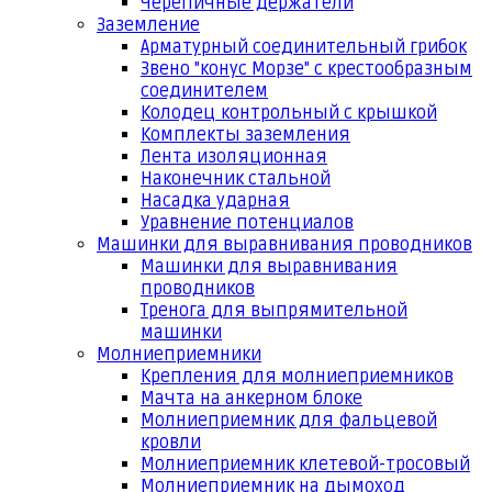
Черепичные держатели
Заземление
Арматурный соединительный грибок
Звено "конус Морзе" с крестообразным
соединителем
Колодец контрольный с крышкой
Комплекты заземления
Лента изоляционная
Наконечник стальной
Насадка ударная
Уравнение потенциалов
Машинки для выравнивания проводников
Машинки для выравнивания
проводников
Тренога для выпрямительной
машинки
Молниеприемники
Крепления для молниеприемников
Мачта на анкерном блоке
Молниеприемник для фальцевой
кровли
Молниеприемник клетевой-тросовый
Молниеприемник на дымоход