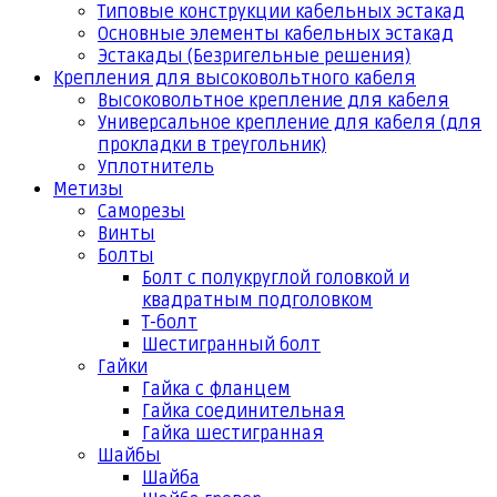
Типовые конструкции кабельных эстакад
Основные элементы кабельных эстакад
Эстакады (Безригельные решения)
Крепления для высоковольтного кабеля
Высоковольтное крепление для кабеля
Универсальное крепление для кабеля (для
прокладки в треугольник)
Уплотнитель
Метизы
Саморезы
Винты
Болты
Болт с полукруглой головкой и
квадратным подголовком
Т-болт
Шестигранный болт
Гайки
Гайка с фланцем
Гайка соединительная
Гайка шестигранная
Шайбы
Шайба