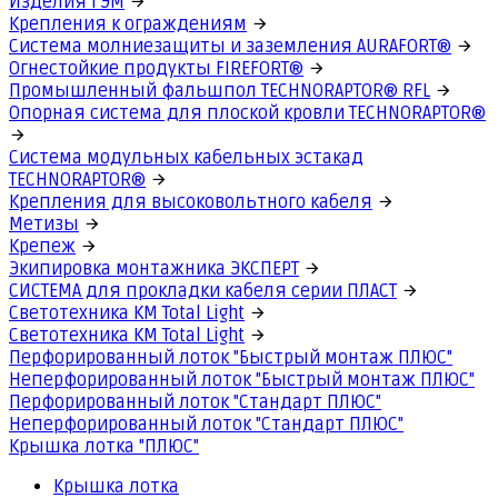
Изделия ГЭМ
Крепления к ограждениям
Система молниезащиты и заземления AURAFORT®
Огнестойкие продукты FIREFORT®
Промышленный фальшпол TECHNORAPTOR® RFL
Опорная система для плоской кровли TECHNORAPTOR®
Система модульных кабельных эстакад
TECHNORAPTOR®
Крепления для высоковольтного кабеля
Метизы
Крепеж
Экипировка монтажника ЭКСПЕРТ
СИСТЕМА для прокладки кабеля серии ПЛАСТ
Светотехника КМ Total Light
Светотехника КМ Total Light
Перфорированный лоток "Быстрый монтаж ПЛЮС"
Неперфорированный лоток "Быстрый монтаж ПЛЮС"
Перфорированный лоток "Стандарт ПЛЮС"
Неперфорированный лоток "Стандарт ПЛЮС"
Крышка лотка "ПЛЮС"
Крышка лотка