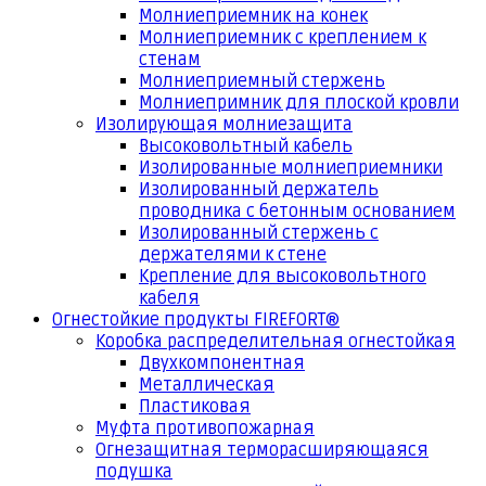
Молниеприемник на конек
Молниеприемник с креплением к
стенам
Молниеприемный стержень
Молниепримник для плоской кровли
Изолирующая молниезащита
Высоковольтный кабель
Изолированные молниеприемники
Изолированный держатель
проводника с бетонным основанием
Изолированный стержень с
держателями к стене
Крепление для высоковольтного
кабеля
Огнестойкие продукты FIREFORT®
Коробка распределительная огнестойкая
Двухкомпонентная
Металлическая
Пластиковая
Муфта противопожарная
Огнезащитная терморасширяющаяся
подушка