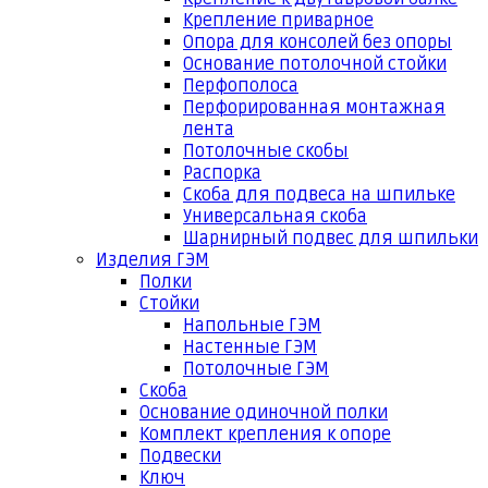
Крепление приварное
Опора для консолей без опоры
Основание потолочной стойки
Перфополоса
Перфорированная монтажная
лента
Потолочные скобы
Распорка
Скоба для подвеса на шпильке
Универсальная скоба
Шарнирный подвес для шпильки
Изделия ГЭМ
Полки
Стойки
Напольные ГЭМ
Настенные ГЭМ
Потолочные ГЭМ
Скоба
Основание одиночной полки
Комплект крепления к опоре
Подвески
Ключ