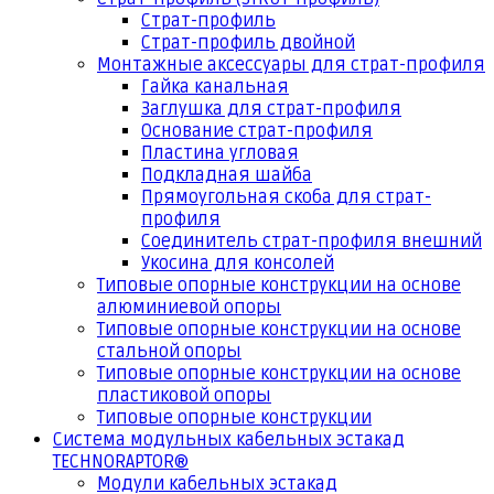
Страт-профиль
Страт-профиль двойной
Монтажные аксессуары для страт-профиля
Гайка канальная
Заглушка для страт-профиля
Основание страт-профиля
Пластина угловая
Подкладная шайба
Прямоугольная скоба для страт-
профиля
Соединитель страт-профиля внешний
Укосина для консолей
Типовые опорные конструкции на основе
алюминиевой опоры
Типовые опорные конструкции на основе
стальной опоры
Типовые опорные конструкции на основе
пластиковой опоры
Типовые опорные конструкции
Система модульных кабельных эстакад
TECHNORAPTOR®
Модули кабельных эстакад