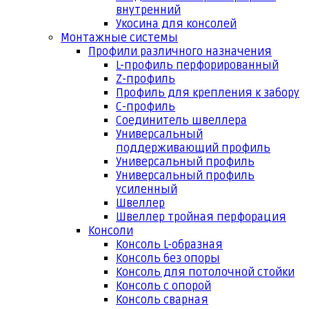
внутренний
Укосина для консолей
Монтажные системы
Профили различного назначения
L-профиль перфорированный
Z-профиль
Профиль для крепления к забору
С-профиль
Соединитель швеллера
Универсальный
поддерживающий профиль
Универсальный профиль
Универсальный профиль
усиленный
Швеллер
Швеллер тройная перфорация
Консоли
Консоль L-образная
Консоль без опоры
Консоль для потолочной стойки
Консоль с опорой
Консоль сварная