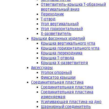
Ответвитель-крышка Т-образный
вертикальный вниз
Переходник
Т-отвод
Угол вертикальный
Угол горизонтальный
Х-разветвитель
Крышки фасонных изделий
Крышка вертикального угла
Крышка горизонтального угла
Крышка переходника
Крышка Т-отвода
Крышка Х-разветвителя
Аксессуары
Уголок опорный
Фиксатор крышки
Соединительная пластина
Соединительная пластина
Соединительная пластина
изменяемая
Усиливающая пластина на дно
Шарнирный соединитель