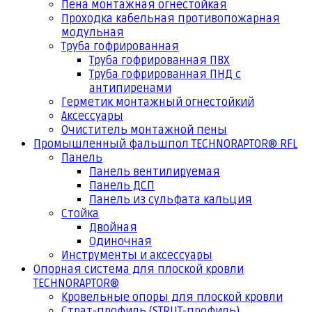
Пена монтажная огнестойкая
Проходка кабельная противопожарная
модульная
Труба гофрированная
Труба гофрированная ПВХ
Труба гофрированная ПНД с
антипиренами
Герметик монтажный огнестойкий
Аксессуары
Очиститель монтажной пены
Промышленный фальшпол TECHNORAPTOR® RFL
Панель
Панель вентилируемая
Панель ДСП
Панель из сульфата кальция
Стойка
Двойная
Одиночная
Инструменты и аксессуары
Опорная система для плоской кровли
TECHNORAPTOR®
Кровельные опоры для плоской кровли
Страт-профиль (STRUT-профиль)