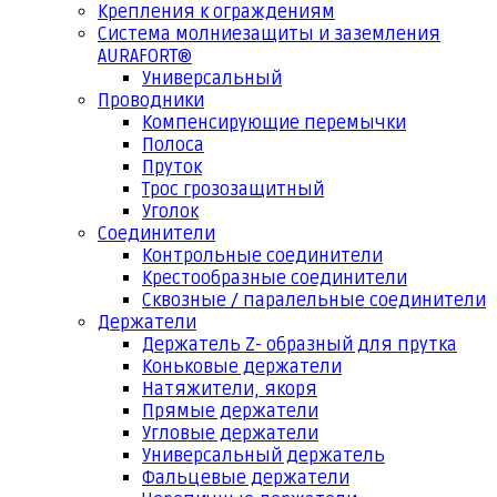
Крепления к ограждениям
Система молниезащиты и заземления
AURAFORT®
Универсальный
Проводники
Компенсирующие перемычки
Полоса
Пруток
Трос грозозащитный
Уголок
Соединители
Контрольные соединители
Крестообразные соединители
Сквозные / паралельные соединители
Держатели
Держатель Z- образный для прутка
Коньковые держатели
Натяжители, якоря
Прямые держатели
Угловые держатели
Универсальный держатель
Фальцевые держатели