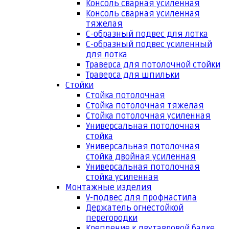
Консоль сварная усиленная
Консоль сварная усиленная
тяжелая
С-образный подвес для лотка
С-образный подвес усиленный
для лотка
Траверса для потолочной стойки
Траверса для шпильки
Стойки
Стойка потолочная
Стойка потолочная тяжелая
Стойка потолочная усиленная
Универсальная потолочная
стойка
Универсальная потолочная
стойка двойная усиленная
Универсальная потолочная
стойка усиленная
Монтажные изделия
V-подвес для профнастила
Держатель огнестойкой
перегородки
Крепление к двутавровой балке