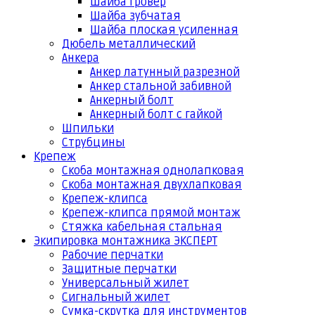
Шайба гровер
Шайба зубчатая
Шайба плоская усиленная
Дюбель металлический
Анкера
Анкер латунный разрезной
Анкер стальной забивной
Анкерный болт
Анкерный болт с гайкой
Шпильки
Струбцины
Крепеж
Скоба монтажная однолапковая
Скоба монтажная двухлапковая
Крепеж-клипса
Крепеж-клипса прямой монтаж
Стяжка кабельная стальная
Экипировка монтажника ЭКСПЕРТ
Рабочие перчатки
Защитные перчатки
Универсальный жилет
Сигнальный жилет
Сумка-скрутка для инструментов