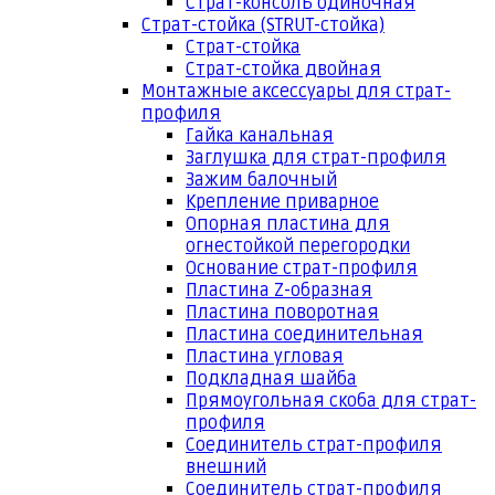
Страт-консоль одиночная
Страт-стойка (STRUT-стойка)
Страт-стойка
Страт-стойка двойная
Монтажные аксессуары для страт-
профиля
Гайка канальная
Заглушка для страт-профиля
Зажим балочный
Крепление приварное
Опорная пластина для
огнестойкой перегородки
Основание страт-профиля
Пластина Z-образная
Пластина поворотная
Пластина соединительная
Пластина угловая
Подкладная шайба
Прямоугольная скоба для страт-
профиля
Соединитель страт-профиля
внешний
Соединитель страт-профиля