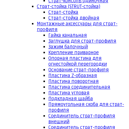
Страт-консоль одиночная
Страт-стойка (STRUT-стойка)
Страт-стойка
Страт-стойка двойная
Монтажные аксессуары для страт-
профиля
Гайка канальная
Заглушка для страт-профиля
Зажим балочный
Крепление приварное
Опорная пластина для
огнестойкой перегородки
Основание страт-профиля
Пластина Z-образная
Пластина поворотная
Пластина соединительная
Пластина угловая
Подкладная шайба
Прямоугольная скоба для страт-
профиля
Соединитель страт-профиля
внешний
Соединитель страт-профиля