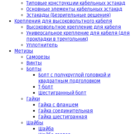
Типовые конструкции кабельных эстакад
Основные элементы кабельных эстакад
Эстакады (Безригельные решения)
Крепления для высоковольтного кабеля
Высоковольтное крепление для кабеля
Универсальное крепление для кабеля (для
прокладки в треугольник)
Уплотнитель
Метизы
Саморезы
Винты
Болты
Болт с полукруглой головкой и
квадратным подголовком
Т-болт
Шестигранный болт
Гайки
Гайка с фланцем
Гайка соединительная
Гайка шестигранная
Шайбы
Шайба