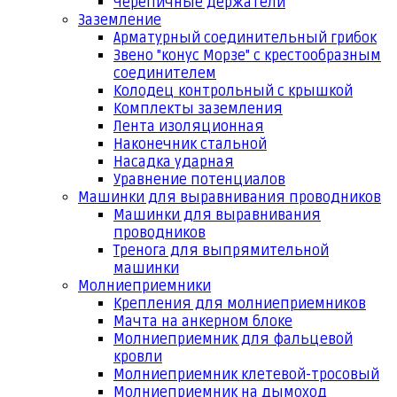
Черепичные держатели
Заземление
Арматурный соединительный грибок
Звено "конус Морзе" с крестообразным
соединителем
Колодец контрольный с крышкой
Комплекты заземления
Лента изоляционная
Наконечник стальной
Насадка ударная
Уравнение потенциалов
Машинки для выравнивания проводников
Машинки для выравнивания
проводников
Тренога для выпрямительной
машинки
Молниеприемники
Крепления для молниеприемников
Мачта на анкерном блоке
Молниеприемник для фальцевой
кровли
Молниеприемник клетевой-тросовый
Молниеприемник на дымоход