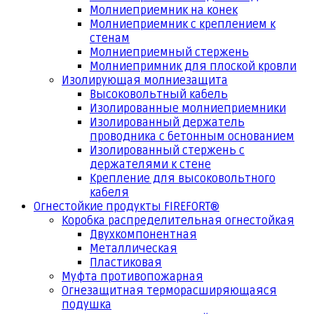
Молниеприемник на конек
Молниеприемник с креплением к
стенам
Молниеприемный стержень
Молниепримник для плоской кровли
Изолирующая молниезащита
Высоковольтный кабель
Изолированные молниеприемники
Изолированный держатель
проводника с бетонным основанием
Изолированный стержень с
держателями к стене
Крепление для высоковольтного
кабеля
Огнестойкие продукты FIREFORT®
Коробка распределительная огнестойкая
Двухкомпонентная
Металлическая
Пластиковая
Муфта противопожарная
Огнезащитная терморасширяющаяся
подушка