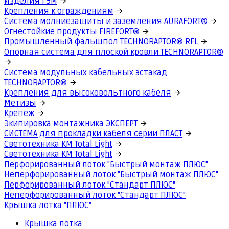
Изделия ГЭМ
Крепления к ограждениям
Система молниезащиты и заземления AURAFORT®
Огнестойкие продукты FIREFORT®
Промышленный фальшпол TECHNORAPTOR® RFL
Опорная система для плоской кровли TECHNORAPTOR®
Система модульных кабельных эстакад
TECHNORAPTOR®
Крепления для высоковольтного кабеля
Метизы
Крепеж
Экипировка монтажника ЭКСПЕРТ
СИСТЕМА для прокладки кабеля серии ПЛАСТ
Светотехника КМ Total Light
Светотехника КМ Total Light
Перфорированный лоток "Быстрый монтаж ПЛЮС"
Неперфорированный лоток "Быстрый монтаж ПЛЮС"
Перфорированный лоток "Стандарт ПЛЮС"
Неперфорированный лоток "Стандарт ПЛЮС"
Крышка лотка "ПЛЮС"
Крышка лотка