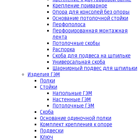
Крепление приварное
Опора для консолей без опоры
Основание потолочной стойки
Перфополоса
Перфорированная монтажная
лента
Потолочные скобы
Распорка
Скоба для подвеса на шпильке
Универсальная скоба
Шарнирный подвес для шпильки
Изделия ГЭМ
Полки
Стойки
Напольные ГЭМ
Настенные ГЭМ
Потолочные ГЭМ
Скоба
Основание одиночной полки
Комплект крепления к опоре
Подвески
Ключ