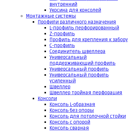
внутренний
Укосина для консолей
Монтажные системы
Профили различного назначения
L-профиль перфорированный
Z-профиль
Профиль для крепления к забору
С-профиль
Соединитель швеллера
Универсальный
поддерживающий профиль
Универсальный профиль
Универсальный профиль
усиленный
Швеллер
Швеллер тройная перфорация
Консоли
Консоль L-образная
Консоль без опоры
Консоль для потолочной стойки
Консоль с опорой
Консоль сварная