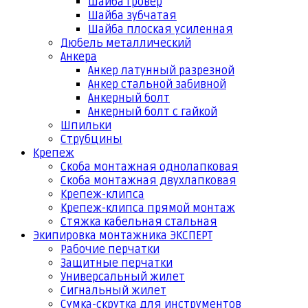
Шайба гровер
Шайба зубчатая
Шайба плоская усиленная
Дюбель металлический
Анкера
Анкер латунный разрезной
Анкер стальной забивной
Анкерный болт
Анкерный болт с гайкой
Шпильки
Струбцины
Крепеж
Скоба монтажная однолапковая
Скоба монтажная двухлапковая
Крепеж-клипса
Крепеж-клипса прямой монтаж
Стяжка кабельная стальная
Экипировка монтажника ЭКСПЕРТ
Рабочие перчатки
Защитные перчатки
Универсальный жилет
Сигнальный жилет
Сумка-скрутка для инструментов