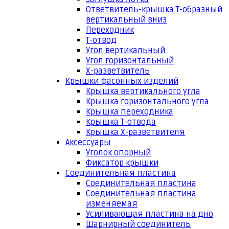
Ответвитель-крышка Т-образный
вертикальный вниз
Переходник
Т-отвод
Угол вертикальный
Угол горизонтальный
Х-разветвитель
Крышки фасонных изделий
Крышка вертикального угла
Крышка горизонтального угла
Крышка переходника
Крышка Т-отвода
Крышка Х-разветвителя
Аксессуары
Уголок опорный
Фиксатор крышки
Соединительная пластина
Соединительная пластина
Соединительная пластина
изменяемая
Усиливающая пластина на дно
Шарнирный соединитель