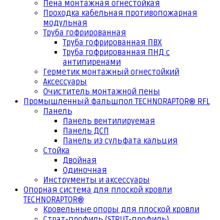
Пена монтажная огнестойкая
Проходка кабельная противопожарная
модульная
Труба гофрированная
Труба гофрированная ПВХ
Труба гофрированная ПНД с
антипиренами
Герметик монтажный огнестойкий
Аксессуары
Очиститель монтажной пены
Промышленный фальшпол TECHNORAPTOR® RFL
Панель
Панель вентилируемая
Панель ДСП
Панель из сульфата кальция
Стойка
Двойная
Одиночная
Инструменты и аксессуары
Опорная система для плоской кровли
TECHNORAPTOR®
Кровельные опоры для плоской кровли
Страт-профиль (STRUT-профиль)