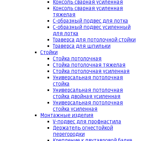
Консоль сварная усиленная
Консоль сварная усиленная
тяжелая
С-образный подвес для лотка
С-образный подвес усиленный
для лотка
Траверса для потолочной стойки
Траверса для шпильки
Стойки
Стойка потолочная
Стойка потолочная тяжелая
Стойка потолочная усиленная
Универсальная потолочная
стойка
Универсальная потолочная
стойка двойная усиленная
Универсальная потолочная
стойка усиленная
Монтажные изделия
V-подвес для профнастила
Держатель огнестойкой
перегородки
Крепление к двутавровой балке