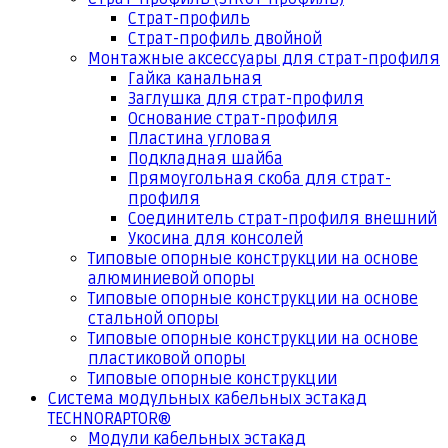
Страт-профиль
Страт-профиль двойной
Монтажные аксессуары для страт-профиля
Гайка канальная
Заглушка для страт-профиля
Основание страт-профиля
Пластина угловая
Подкладная шайба
Прямоугольная скоба для страт-
профиля
Соединитель страт-профиля внешний
Укосина для консолей
Типовые опорные конструкции на основе
алюминиевой опоры
Типовые опорные конструкции на основе
стальной опоры
Типовые опорные конструкции на основе
пластиковой опоры
Типовые опорные конструкции
Система модульных кабельных эстакад
TECHNORAPTOR®
Модули кабельных эстакад