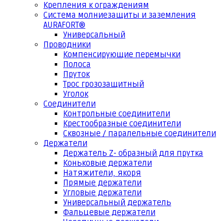
Крепления к ограждениям
Система молниезащиты и заземления
AURAFORT®
Универсальный
Проводники
Компенсирующие перемычки
Полоса
Пруток
Трос грозозащитный
Уголок
Соединители
Контрольные соединители
Крестообразные соединители
Сквозные / паралельные соединители
Держатели
Держатель Z- образный для прутка
Коньковые держатели
Натяжители, якоря
Прямые держатели
Угловые держатели
Универсальный держатель
Фальцевые держатели