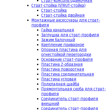
Страт-консоль одиночная
Страт-стойка (STRUT-стойка)
Страт-стойка
Страт-стойка двойная
Монтажные аксессуары для страт-
профиля
Гайка канальная
Заглушка для страт-профиля
Зажим балочный
Крепление приварное
Опорная пластина для
огнестойкой перегородки
Основание страт-профиля
Пластина Z-образная
Пластина поворотная
Пластина соединительная
Пластина угловая
Подкладная шайба
Прямоугольная скоба для страт-
профиля
Соединитель страт-профиля
внешний
Соединитель страт-профиля