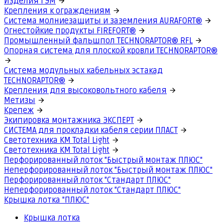
Изделия ГЭМ
Крепления к ограждениям
Система молниезащиты и заземления AURAFORT®
Огнестойкие продукты FIREFORT®
Промышленный фальшпол TECHNORAPTOR® RFL
Опорная система для плоской кровли TECHNORAPTOR®
Система модульных кабельных эстакад
TECHNORAPTOR®
Крепления для высоковольтного кабеля
Метизы
Крепеж
Экипировка монтажника ЭКСПЕРТ
СИСТЕМА для прокладки кабеля серии ПЛАСТ
Светотехника КМ Total Light
Светотехника КМ Total Light
Перфорированный лоток "Быстрый монтаж ПЛЮС"
Неперфорированный лоток "Быстрый монтаж ПЛЮС"
Перфорированный лоток "Стандарт ПЛЮС"
Неперфорированный лоток "Стандарт ПЛЮС"
Крышка лотка "ПЛЮС"
Крышка лотка