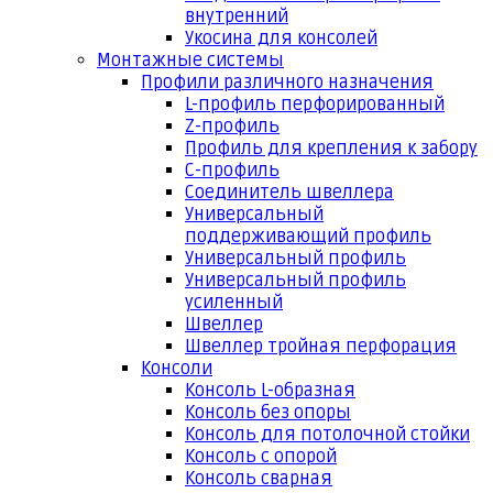
внутренний
Укосина для консолей
Монтажные системы
Профили различного назначения
L-профиль перфорированный
Z-профиль
Профиль для крепления к забору
С-профиль
Соединитель швеллера
Универсальный
поддерживающий профиль
Универсальный профиль
Универсальный профиль
усиленный
Швеллер
Швеллер тройная перфорация
Консоли
Консоль L-образная
Консоль без опоры
Консоль для потолочной стойки
Консоль с опорой
Консоль сварная