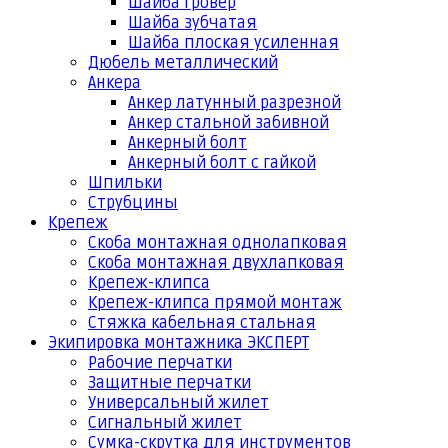
Шайба гровер
Шайба зубчатая
Шайба плоская усиленная
Дюбель металлический
Анкера
Анкер латунный разрезной
Анкер стальной забивной
Анкерный болт
Анкерный болт с гайкой
Шпильки
Струбцины
Крепеж
Скоба монтажная однолапковая
Скоба монтажная двухлапковая
Крепеж-клипса
Крепеж-клипса прямой монтаж
Стяжка кабельная стальная
Экипировка монтажника ЭКСПЕРТ
Рабочие перчатки
Защитные перчатки
Универсальный жилет
Сигнальный жилет
Сумка-скрутка для инструментов