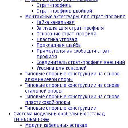
Страт-профиль
Страт-профиль двойной
Монтажные аксессуары для страт-профиля
Гайка канальная
Заглушка для страт-профиля
Основание страт-профиля
Пластина угловая
Подкладная шайба
Прямоугольная скоба для страт-
профиля
Соединитель страт-профиля внешний
Укосина для консолей
Типовые опорные конструкции на основе
алюминиевой опоры
Типовые опорные конструкции на основе
стальной опоры
Типовые опорные конструкции на основе
пластиковой опоры
Типовые опорные конструкции
Система модульных кабельных эстакад
TECHNORAPTOR®
Модули кабельных эстакад