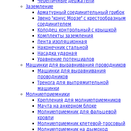
Черепичные держатели
Заземление
Арматурный соединительный грибок
Звено "конус Морзе" с крестообразным
соединителем
Колодец контрольный с крышкой
Комплекты заземления
Лента изоляционная
Наконечник стальной
Насадка ударная
Уравнение потенциалов
Машинки для выравнивания проводников
Машинки для выравнивания
проводников
Тренога для выпрямительной
машинки
Молниеприемники
Крепления для молниеприемников
Мачта на анкерном блоке
Молниеприемник для фальцевой
кровли
Молниеприемник клетевой-тросовый
Молниеприемник на дымоход