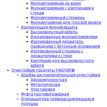
Молниеприемник на конек
Молниеприемник с креплением к
стенам
Молниеприемный стержень
Молниепримник для плоской кровли
Изолирующая молниезащита
Высоковольтный кабель
Изолированные молниеприемники
Изолированный держатель
проводника с бетонным основанием
Изолированный стержень с
держателями к стене
Крепление для высоковольтного
кабеля
Огнестойкие продукты FIREFORT®
Коробка распределительная огнестойкая
Двухкомпонентная
Металлическая
Пластиковая
Муфта противопожарная
Огнезащитная терморасширяющаяся
подушка