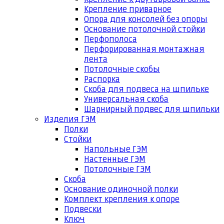
Крепление приварное
Опора для консолей без опоры
Основание потолочной стойки
Перфополоса
Перфорированная монтажная
лента
Потолочные скобы
Распорка
Скоба для подвеса на шпильке
Универсальная скоба
Шарнирный подвес для шпильки
Изделия ГЭМ
Полки
Стойки
Напольные ГЭМ
Настенные ГЭМ
Потолочные ГЭМ
Скоба
Основание одиночной полки
Комплект крепления к опоре
Подвески
Ключ