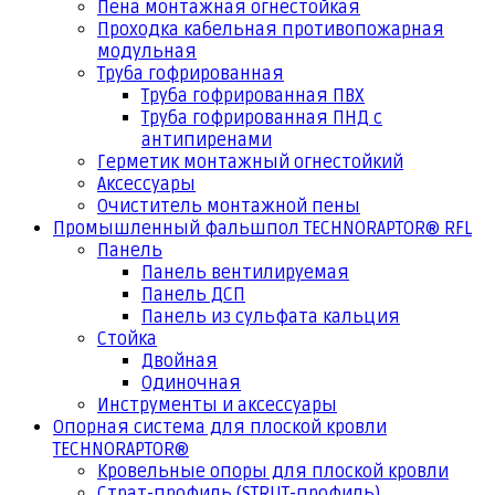
Пена монтажная огнестойкая
Проходка кабельная противопожарная
модульная
Труба гофрированная
Труба гофрированная ПВХ
Труба гофрированная ПНД с
антипиренами
Герметик монтажный огнестойкий
Аксессуары
Очиститель монтажной пены
Промышленный фальшпол TECHNORAPTOR® RFL
Панель
Панель вентилируемая
Панель ДСП
Панель из сульфата кальция
Стойка
Двойная
Одиночная
Инструменты и аксессуары
Опорная система для плоской кровли
TECHNORAPTOR®
Кровельные опоры для плоской кровли
Страт-профиль (STRUT-профиль)