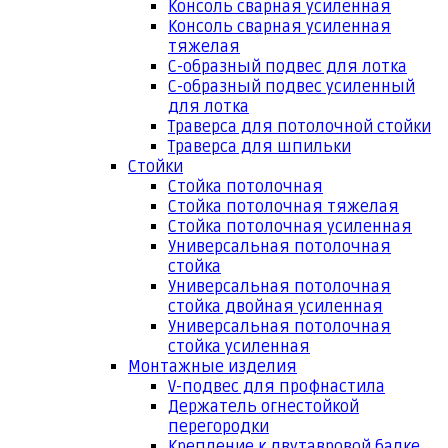
Консоль сварная усиленная
Консоль сварная усиленная
тяжелая
С-образный подвес для лотка
С-образный подвес усиленный
для лотка
Траверса для потолочной стойки
Траверса для шпильки
Стойки
Стойка потолочная
Стойка потолочная тяжелая
Стойка потолочная усиленная
Универсальная потолочная
стойка
Универсальная потолочная
стойка двойная усиленная
Универсальная потолочная
стойка усиленная
Монтажные изделия
V-подвес для профнастила
Держатель огнестойкой
перегородки
Крепление к двутавровой балке