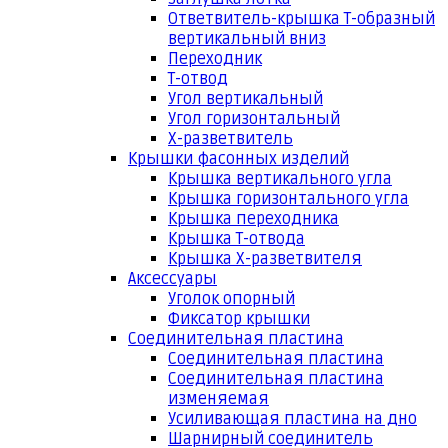
Ответвитель-крышка Т-образный
вертикальный вниз
Переходник
Т-отвод
Угол вертикальный
Угол горизонтальный
Х-разветвитель
Крышки фасонных изделий
Крышка вертикального угла
Крышка горизонтального угла
Крышка переходника
Крышка Т-отвода
Крышка Х-разветвителя
Аксессуары
Уголок опорный
Фиксатор крышки
Соединительная пластина
Соединительная пластина
Соединительная пластина
изменяемая
Усиливающая пластина на дно
Шарнирный соединитель