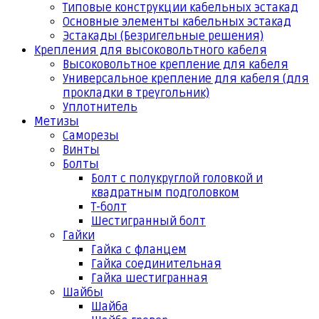
Типовые конструкции кабельных эстакад
Основные элементы кабельных эстакад
Эстакады (Безригельные решения)
Крепления для высоковольтного кабеля
Высоковольтное крепление для кабеля
Универсальное крепление для кабеля (для
прокладки в треугольник)
Уплотнитель
Метизы
Саморезы
Винты
Болты
Болт с полукруглой головкой и
квадратным подголовком
Т-болт
Шестигранный болт
Гайки
Гайка с фланцем
Гайка соединительная
Гайка шестигранная
Шайбы
Шайба