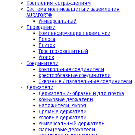
Крепления к ограждениям
Система молниезащиты и заземления
AURAFORT®
Универсальный
Проводники
Компенсирующие перемычки
Полоса
Пруток
Трос грозозащитный
Уголок
Соединители
Контрольные соединители
Крестообразные соединители
Сквозные / паралельные соединители
Держатели
Держатель Z- образный для прутка
Коньковые держатели
Натяжители, якоря
Прямые держатели
Угловые держатели
Универсальный держатель
Фальцевые держатели