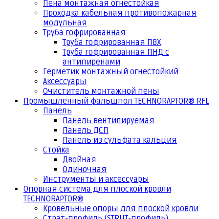
Пена монтажная огнестойкая
Проходка кабельная противопожарная
модульная
Труба гофрированная
Труба гофрированная ПВХ
Труба гофрированная ПНД с
антипиренами
Герметик монтажный огнестойкий
Аксессуары
Очиститель монтажной пены
Промышленный фальшпол TECHNORAPTOR® RFL
Панель
Панель вентилируемая
Панель ДСП
Панель из сульфата кальция
Стойка
Двойная
Одиночная
Инструменты и аксессуары
Опорная система для плоской кровли
TECHNORAPTOR®
Кровельные опоры для плоской кровли
Страт-профиль (STRUT-профиль)