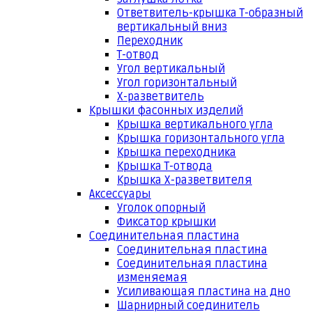
Ответвитель-крышка Т-образный
вертикальный вниз
Переходник
Т-отвод
Угол вертикальный
Угол горизонтальный
Х-разветвитель
Крышки фасонных изделий
Крышка вертикального угла
Крышка горизонтального угла
Крышка переходника
Крышка Т-отвода
Крышка Х-разветвителя
Аксессуары
Уголок опорный
Фиксатор крышки
Соединительная пластина
Соединительная пластина
Соединительная пластина
изменяемая
Усиливающая пластина на дно
Шарнирный соединитель