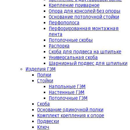
Крепление приварное
Опора для консолей без опоры
Основание потолочной стойки
Перфополоса
Перфорированная монтажная
лента
Потолочные скобы
Распорка
Скоба для подвеса на шпильке
Универсальная скоба
Шарнирный подвес для шпильки
Изделия ГЭМ
Полки
Стойки
Напольные ГЭМ
Настенные ГЭМ
Потолочные ГЭМ
Скоба
Основание одиночной полки
Комплект крепления к опоре
Подвески
Ключ