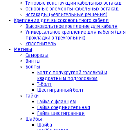
Типовые конструкции кабельных эстакад
Основные элементы кабельных эстакад
Эстакады (Безригельные решения)
Крепления для высоковольтного кабеля
Высоковольтное крепление для кабеля
Универсальное крепление для кабеля (для
прокладки в треугольник)
Уплотнитель
Метизы
Саморезы
Винты
Болты
Болт с полукруглой головкой и
квадратным подголовком
Т-болт
Шестигранный болт
Гайки
Гайка с фланцем
Гайка соединительная
Гайка шестигранная
Шайбы
Шайба