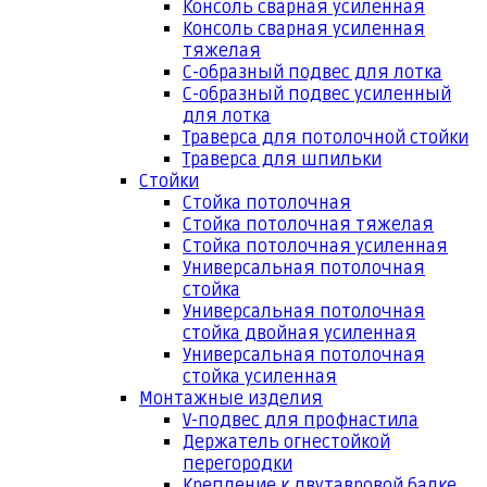
Консоль сварная усиленная
Консоль сварная усиленная
тяжелая
С-образный подвес для лотка
С-образный подвес усиленный
для лотка
Траверса для потолочной стойки
Траверса для шпильки
Стойки
Стойка потолочная
Стойка потолочная тяжелая
Стойка потолочная усиленная
Универсальная потолочная
стойка
Универсальная потолочная
стойка двойная усиленная
Универсальная потолочная
стойка усиленная
Монтажные изделия
V-подвес для профнастила
Держатель огнестойкой
перегородки
Крепление к двутавровой балке