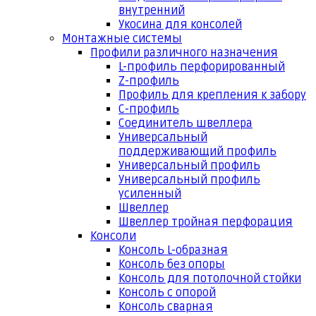
внутренний
Укосина для консолей
Монтажные системы
Профили различного назначения
L-профиль перфорированный
Z-профиль
Профиль для крепления к забору
С-профиль
Соединитель швеллера
Универсальный
поддерживающий профиль
Универсальный профиль
Универсальный профиль
усиленный
Швеллер
Швеллер тройная перфорация
Консоли
Консоль L-образная
Консоль без опоры
Консоль для потолочной стойки
Консоль с опорой
Консоль сварная