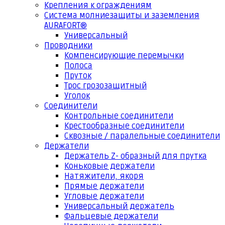
Крепления к ограждениям
Система молниезащиты и заземления
AURAFORT®
Универсальный
Проводники
Компенсирующие перемычки
Полоса
Пруток
Трос грозозащитный
Уголок
Соединители
Контрольные соединители
Крестообразные соединители
Сквозные / паралельные соединители
Держатели
Держатель Z- образный для прутка
Коньковые держатели
Натяжители, якоря
Прямые держатели
Угловые держатели
Универсальный держатель
Фальцевые держатели