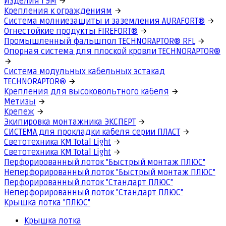
Изделия ГЭМ
Крепления к ограждениям
Система молниезащиты и заземления AURAFORT®
Огнестойкие продукты FIREFORT®
Промышленный фальшпол TECHNORAPTOR® RFL
Опорная система для плоской кровли TECHNORAPTOR®
Система модульных кабельных эстакад
TECHNORAPTOR®
Крепления для высоковольтного кабеля
Метизы
Крепеж
Экипировка монтажника ЭКСПЕРТ
СИСТЕМА для прокладки кабеля серии ПЛАСТ
Светотехника КМ Total Light
Светотехника КМ Total Light
Перфорированный лоток "Быстрый монтаж ПЛЮС"
Неперфорированный лоток "Быстрый монтаж ПЛЮС"
Перфорированный лоток "Стандарт ПЛЮС"
Неперфорированный лоток "Стандарт ПЛЮС"
Крышка лотка "ПЛЮС"
Крышка лотка