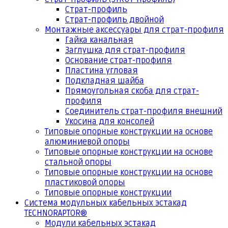
Страт-профиль
Страт-профиль двойной
Монтажные аксессуары для страт-профиля
Гайка канальная
Заглушка для страт-профиля
Основание страт-профиля
Пластина угловая
Подкладная шайба
Прямоугольная скоба для страт-
профиля
Соединитель страт-профиля внешний
Укосина для консолей
Типовые опорные конструкции на основе
алюминиевой опоры
Типовые опорные конструкции на основе
стальной опоры
Типовые опорные конструкции на основе
пластиковой опоры
Типовые опорные конструкции
Система модульных кабельных эстакад
TECHNORAPTOR®
Модули кабельных эстакад