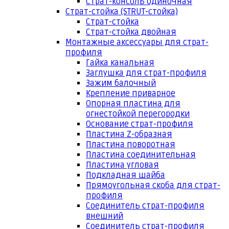
Страт-консоль одиночная
Страт-стойка (STRUT-стойка)
Страт-стойка
Страт-стойка двойная
Монтажные аксессуары для страт-
профиля
Гайка канальная
Заглушка для страт-профиля
Зажим балочный
Крепление приварное
Опорная пластина для
огнестойкой перегородки
Основание страт-профиля
Пластина Z-образная
Пластина поворотная
Пластина соединительная
Пластина угловая
Подкладная шайба
Прямоугольная скоба для страт-
профиля
Соединитель страт-профиля
внешний
Соединитель страт-профиля