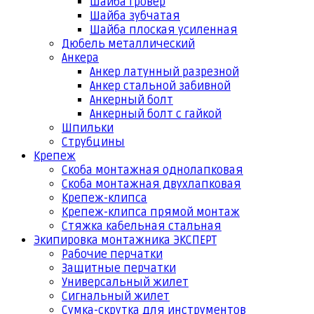
Шайба гровер
Шайба зубчатая
Шайба плоская усиленная
Дюбель металлический
Анкера
Анкер латунный разрезной
Анкер стальной забивной
Анкерный болт
Анкерный болт с гайкой
Шпильки
Струбцины
Крепеж
Скоба монтажная однолапковая
Скоба монтажная двухлапковая
Крепеж-клипса
Крепеж-клипса прямой монтаж
Стяжка кабельная стальная
Экипировка монтажника ЭКСПЕРТ
Рабочие перчатки
Защитные перчатки
Универсальный жилет
Сигнальный жилет
Сумка-скрутка для инструментов