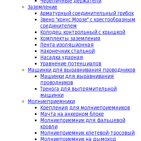
Черепичные держатели
Заземление
Арматурный соединительный грибок
Звено "конус Морзе" с крестообразным
соединителем
Колодец контрольный с крышкой
Комплекты заземления
Лента изоляционная
Наконечник стальной
Насадка ударная
Уравнение потенциалов
Машинки для выравнивания проводников
Машинки для выравнивания
проводников
Тренога для выпрямительной
машинки
Молниеприемники
Крепления для молниеприемников
Мачта на анкерном блоке
Молниеприемник для фальцевой
кровли
Молниеприемник клетевой-тросовый
Молниеприемник на дымоход