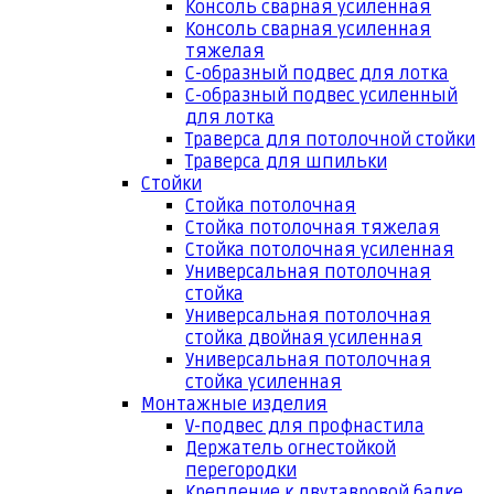
Консоль сварная усиленная
Консоль сварная усиленная
тяжелая
С-образный подвес для лотка
С-образный подвес усиленный
для лотка
Траверса для потолочной стойки
Траверса для шпильки
Стойки
Стойка потолочная
Стойка потолочная тяжелая
Стойка потолочная усиленная
Универсальная потолочная
стойка
Универсальная потолочная
стойка двойная усиленная
Универсальная потолочная
стойка усиленная
Монтажные изделия
V-подвес для профнастила
Держатель огнестойкой
перегородки
Крепление к двутавровой балке