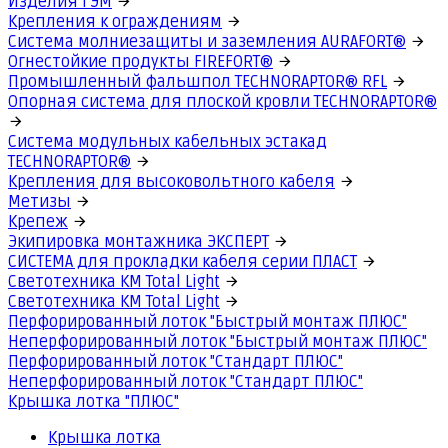
Изделия ГЭМ
Крепления к ограждениям
Система молниезащиты и заземления AURAFORT®
Огнестойкие продукты FIREFORT®
Промышленный фальшпол TECHNORAPTOR® RFL
Опорная система для плоской кровли TECHNORAPTOR®
Система модульных кабельных эстакад
TECHNORAPTOR®
Крепления для высоковольтного кабеля
Метизы
Крепеж
Экипировка монтажника ЭКСПЕРТ
СИСТЕМА для прокладки кабеля серии ПЛАСТ
Светотехника КМ Total Light
Светотехника КМ Total Light
Перфорированный лоток "Быстрый монтаж ПЛЮС"
Неперфорированный лоток "Быстрый монтаж ПЛЮС"
Перфорированный лоток "Стандарт ПЛЮС"
Неперфорированный лоток "Стандарт ПЛЮС"
Крышка лотка "ПЛЮС"
Крышка лотка