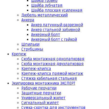
Шайба гровер
Шайба зубчатая
Шайба плоская усиленная
Дюбель металлический
Анкера
Анкер латунный разрезной
Анкер стальной забивной
Анкерный болт
Анкерный болт с гайкой
Шпильки
Струбцины
Крепеж
Скоба монтажная однолапковая
Скоба монтажная двухлапковая
Крепеж-клипса
Крепеж-клипса прямой монтаж
Стяжка кабельная стальная
Экипировка монтажника ЭКСПЕРТ
Рабочие перчатки
Защитные перчатки
Универсальный жилет
Сигнальный жилет
Сумка-скрутка для инструментов