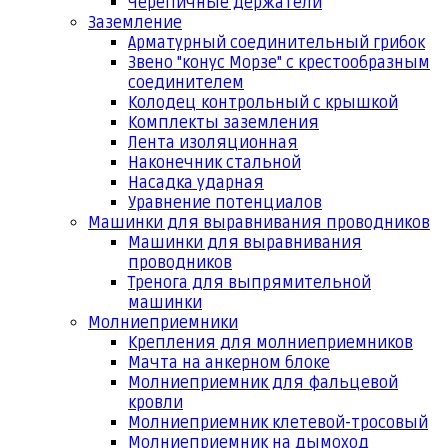
Черепичные держатели
Заземление
Арматурный соединительный грибок
Звено "конус Морзе" с крестообразным
соединителем
Колодец контрольный с крышкой
Комплекты заземления
Лента изоляционная
Наконечник стальной
Насадка ударная
Уравнение потенциалов
Машинки для выравнивания проводников
Машинки для выравнивания
проводников
Тренога для выпрямительной
машинки
Молниеприемники
Крепления для молниеприемников
Мачта на анкерном блоке
Молниеприемник для фальцевой
кровли
Молниеприемник клетевой-тросовый
Молниеприемник на дымоход