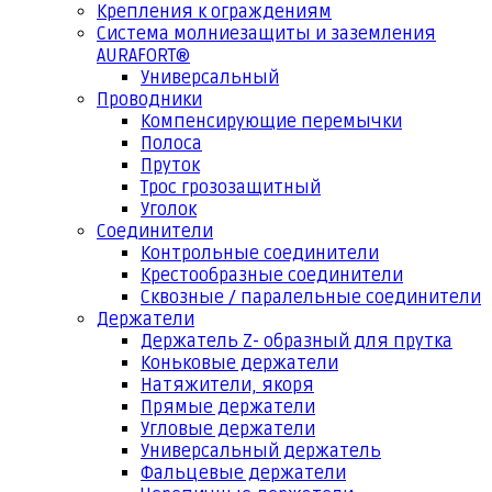
Крепления к ограждениям
Система молниезащиты и заземления
AURAFORT®
Универсальный
Проводники
Компенсирующие перемычки
Полоса
Пруток
Трос грозозащитный
Уголок
Соединители
Контрольные соединители
Крестообразные соединители
Сквозные / паралельные соединители
Держатели
Держатель Z- образный для прутка
Коньковые держатели
Натяжители, якоря
Прямые держатели
Угловые держатели
Универсальный держатель
Фальцевые держатели