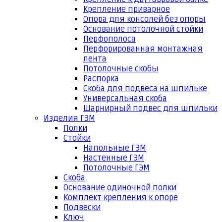
Крепление приварное
Опора для консолей без опоры
Основание потолочной стойки
Перфополоса
Перфорированная монтажная
лента
Потолочные скобы
Распорка
Скоба для подвеса на шпильке
Универсальная скоба
Шарнирный подвес для шпильки
Изделия ГЭМ
Полки
Стойки
Напольные ГЭМ
Настенные ГЭМ
Потолочные ГЭМ
Скоба
Основание одиночной полки
Комплект крепления к опоре
Подвески
Ключ