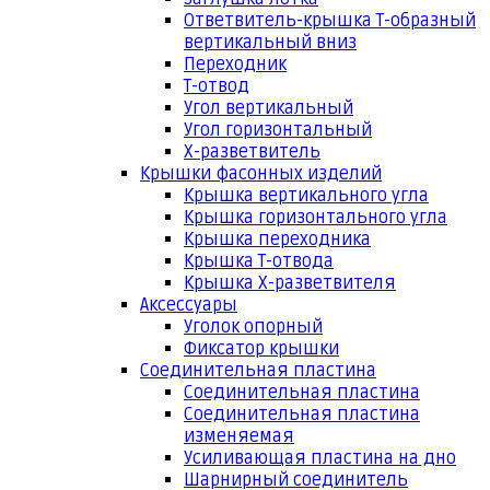
Ответвитель-крышка Т-образный
вертикальный вниз
Переходник
Т-отвод
Угол вертикальный
Угол горизонтальный
Х-разветвитель
Крышки фасонных изделий
Крышка вертикального угла
Крышка горизонтального угла
Крышка переходника
Крышка Т-отвода
Крышка Х-разветвителя
Аксессуары
Уголок опорный
Фиксатор крышки
Соединительная пластина
Соединительная пластина
Соединительная пластина
изменяемая
Усиливающая пластина на дно
Шарнирный соединитель