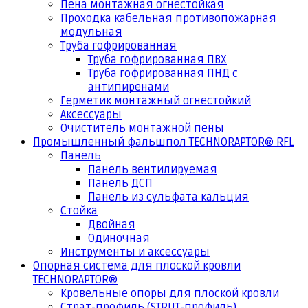
Пена монтажная огнестойкая
Проходка кабельная противопожарная
модульная
Труба гофрированная
Труба гофрированная ПВХ
Труба гофрированная ПНД с
антипиренами
Герметик монтажный огнестойкий
Аксессуары
Очиститель монтажной пены
Промышленный фальшпол TECHNORAPTOR® RFL
Панель
Панель вентилируемая
Панель ДСП
Панель из сульфата кальция
Стойка
Двойная
Одиночная
Инструменты и аксессуары
Опорная система для плоской кровли
TECHNORAPTOR®
Кровельные опоры для плоской кровли
Страт-профиль (STRUT-профиль)