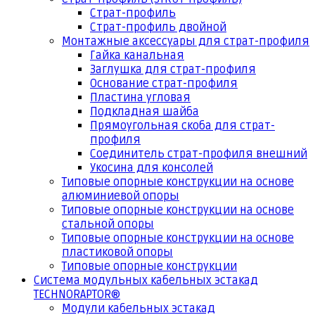
Страт-профиль
Страт-профиль двойной
Монтажные аксессуары для страт-профиля
Гайка канальная
Заглушка для страт-профиля
Основание страт-профиля
Пластина угловая
Подкладная шайба
Прямоугольная скоба для страт-
профиля
Соединитель страт-профиля внешний
Укосина для консолей
Типовые опорные конструкции на основе
алюминиевой опоры
Типовые опорные конструкции на основе
стальной опоры
Типовые опорные конструкции на основе
пластиковой опоры
Типовые опорные конструкции
Система модульных кабельных эстакад
TECHNORAPTOR®
Модули кабельных эстакад