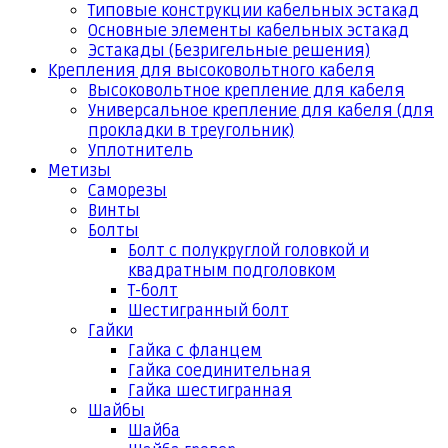
Типовые конструкции кабельных эстакад
Основные элементы кабельных эстакад
Эстакады (Безригельные решения)
Крепления для высоковольтного кабеля
Высоковольтное крепление для кабеля
Универсальное крепление для кабеля (для
прокладки в треугольник)
Уплотнитель
Метизы
Саморезы
Винты
Болты
Болт с полукруглой головкой и
квадратным подголовком
Т-болт
Шестигранный болт
Гайки
Гайка с фланцем
Гайка соединительная
Гайка шестигранная
Шайбы
Шайба