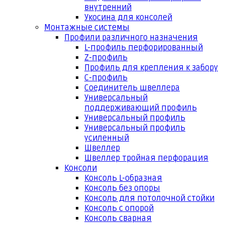
внутренний
Укосина для консолей
Монтажные системы
Профили различного назначения
L-профиль перфорированный
Z-профиль
Профиль для крепления к забору
С-профиль
Соединитель швеллера
Универсальный
поддерживающий профиль
Универсальный профиль
Универсальный профиль
усиленный
Швеллер
Швеллер тройная перфорация
Консоли
Консоль L-образная
Консоль без опоры
Консоль для потолочной стойки
Консоль с опорой
Консоль сварная