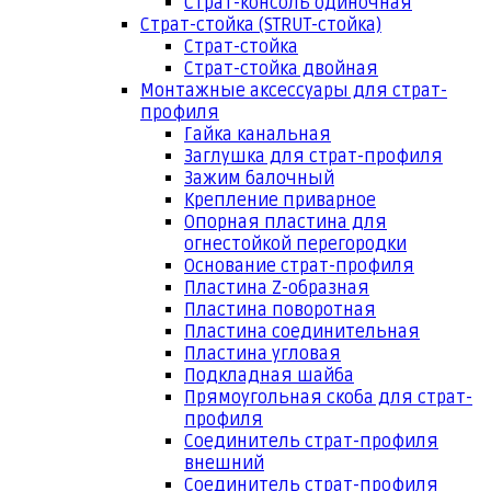
Страт-консоль одиночная
Страт-стойка (STRUT-стойка)
Страт-стойка
Страт-стойка двойная
Монтажные аксессуары для страт-
профиля
Гайка канальная
Заглушка для страт-профиля
Зажим балочный
Крепление приварное
Опорная пластина для
огнестойкой перегородки
Основание страт-профиля
Пластина Z-образная
Пластина поворотная
Пластина соединительная
Пластина угловая
Подкладная шайба
Прямоугольная скоба для страт-
профиля
Соединитель страт-профиля
внешний
Соединитель страт-профиля