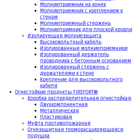
Молниеприемник на конек
Молниеприемник с креплением к
стенам
Молниеприемный стержень
Молниепримник для плоской кровли
Изолирующая молниезащита
Высоковольтный кабель
Изолированные молниеприемники
Изолированный держатель
проводника с бетонным основанием
Изолированный стержень с
держателями к стене
Крепление для высоковольтного
кабеля
Огнестойкие продукты FIREFORT®
Коробка распределительная огнестойкая
Двухкомпонентная
Металлическая
Пластиковая
Муфта противопожарная
Огнезащитная терморасширяющаяся
подушка