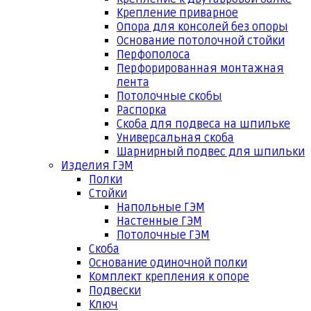
Крепление приварное
Опора для консолей без опоры
Основание потолочной стойки
Перфополоса
Перфорированная монтажная
лента
Потолочные скобы
Распорка
Скоба для подвеса на шпильке
Универсальная скоба
Шарнирный подвес для шпильки
Изделия ГЭМ
Полки
Стойки
Напольные ГЭМ
Настенные ГЭМ
Потолочные ГЭМ
Скоба
Основание одиночной полки
Комплект крепления к опоре
Подвески
Ключ