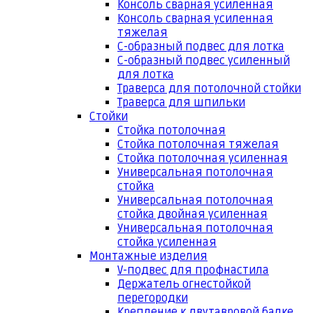
Консоль сварная усиленная
Консоль сварная усиленная
тяжелая
С-образный подвес для лотка
С-образный подвес усиленный
для лотка
Траверса для потолочной стойки
Траверса для шпильки
Стойки
Стойка потолочная
Стойка потолочная тяжелая
Стойка потолочная усиленная
Универсальная потолочная
стойка
Универсальная потолочная
стойка двойная усиленная
Универсальная потолочная
стойка усиленная
Монтажные изделия
V-подвес для профнастила
Держатель огнестойкой
перегородки
Крепление к двутавровой балке