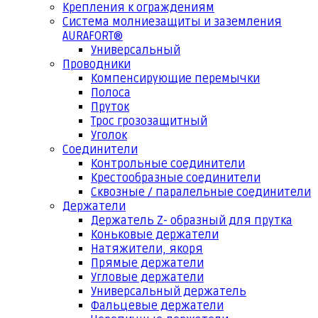
Крепления к ограждениям
Система молниезащиты и заземления
AURAFORT®
Универсальный
Проводники
Компенсирующие перемычки
Полоса
Пруток
Трос грозозащитный
Уголок
Соединители
Контрольные соединители
Крестообразные соединители
Сквозные / паралельные соединители
Держатели
Держатель Z- образный для прутка
Коньковые держатели
Натяжители, якоря
Прямые держатели
Угловые держатели
Универсальный держатель
Фальцевые держатели