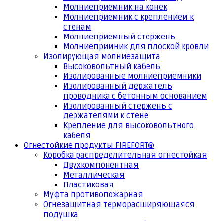
Молниеприемник на конек
Молниеприемник с креплением к
стенам
Молниеприемный стержень
Молниепримник для плоской кровли
Изолирующая молниезащита
Высоковольтный кабель
Изолированные молниеприемники
Изолированный держатель
проводника с бетонным основанием
Изолированный стержень с
держателями к стене
Крепление для высоковольтного
кабеля
Огнестойкие продукты FIREFORT®
Коробка распределительная огнестойкая
Двухкомпонентная
Металлическая
Пластиковая
Муфта противопожарная
Огнезащитная терморасширяющаяся
подушка