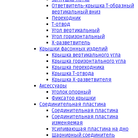
Ответвитель-крышка Т-образный
вертикальный вниз
Переходник
Т-отвод
Угол вертикальный
Угол горизонтальный
Х-разветвитель
Крышки фасонных изделий
Крышка вертикального угла
Крышка горизонтального угла
Крышка переходника
Крышка Т-отвода
Крышка Х-разветвителя
Аксессуары
Уголок опорный
Фиксатор крышки
Соединительная пластина
Соединительная пластина
Соединительная пластина
изменяемая
Усиливающая пластина на дно
Шарнирный соединитель