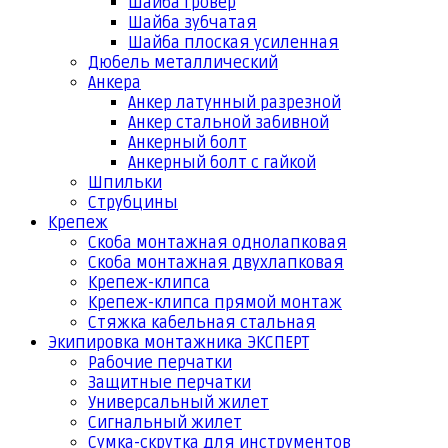
Шайба гровер
Шайба зубчатая
Шайба плоская усиленная
Дюбель металлический
Анкера
Анкер латунный разрезной
Анкер стальной забивной
Анкерный болт
Анкерный болт с гайкой
Шпильки
Струбцины
Крепеж
Скоба монтажная однолапковая
Скоба монтажная двухлапковая
Крепеж-клипса
Крепеж-клипса прямой монтаж
Стяжка кабельная стальная
Экипировка монтажника ЭКСПЕРТ
Рабочие перчатки
Защитные перчатки
Универсальный жилет
Сигнальный жилет
Сумка-скрутка для инструментов