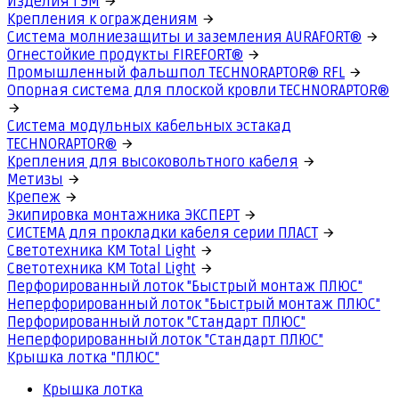
Изделия ГЭМ
Крепления к ограждениям
Система молниезащиты и заземления AURAFORT®
Огнестойкие продукты FIREFORT®
Промышленный фальшпол TECHNORAPTOR® RFL
Опорная система для плоской кровли TECHNORAPTOR®
Система модульных кабельных эстакад
TECHNORAPTOR®
Крепления для высоковольтного кабеля
Метизы
Крепеж
Экипировка монтажника ЭКСПЕРТ
СИСТЕМА для прокладки кабеля серии ПЛАСТ
Светотехника КМ Total Light
Светотехника КМ Total Light
Перфорированный лоток "Быстрый монтаж ПЛЮС"
Неперфорированный лоток "Быстрый монтаж ПЛЮС"
Перфорированный лоток "Стандарт ПЛЮС"
Неперфорированный лоток "Стандарт ПЛЮС"
Крышка лотка "ПЛЮС"
Крышка лотка