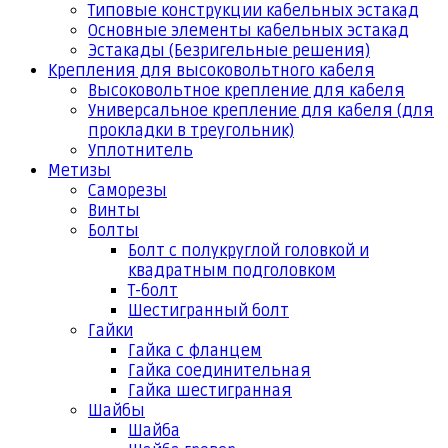
Типовые конструкции кабельных эстакад
Основные элементы кабельных эстакад
Эстакады (Безригельные решения)
Крепления для высоковольтного кабеля
Высоковольтное крепление для кабеля
Универсальное крепление для кабеля (для
прокладки в треугольник)
Уплотнитель
Метизы
Саморезы
Винты
Болты
Болт с полукруглой головкой и
квадратным подголовком
Т-болт
Шестигранный болт
Гайки
Гайка с фланцем
Гайка соединительная
Гайка шестигранная
Шайбы
Шайба