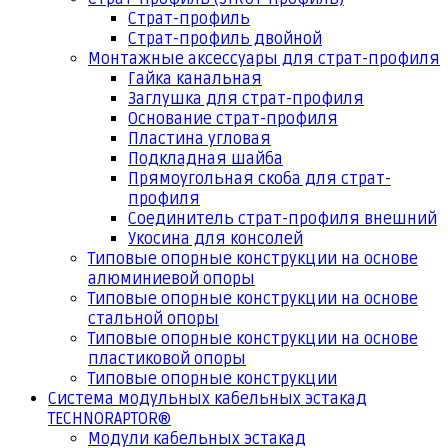
Страт-профиль
Страт-профиль двойной
Монтажные аксессуары для страт-профиля
Гайка канальная
Заглушка для страт-профиля
Основание страт-профиля
Пластина угловая
Подкладная шайба
Прямоугольная скоба для страт-
профиля
Соединитель страт-профиля внешний
Укосина для консолей
Типовые опорные конструкции на основе
алюминиевой опоры
Типовые опорные конструкции на основе
стальной опоры
Типовые опорные конструкции на основе
пластиковой опоры
Типовые опорные конструкции
Система модульных кабельных эстакад
TECHNORAPTOR®
Модули кабельных эстакад