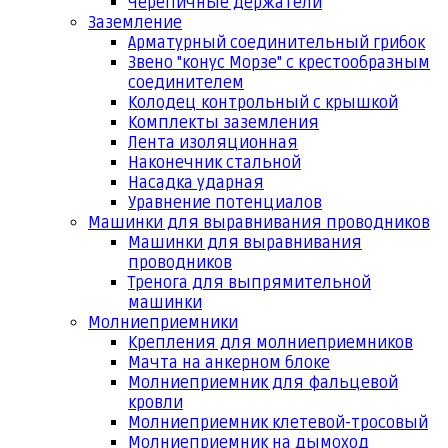
Черепичные держатели
Заземление
Арматурный соединительный грибок
Звено "конус Морзе" с крестообразным
соединителем
Колодец контрольный с крышкой
Комплекты заземления
Лента изоляционная
Наконечник стальной
Насадка ударная
Уравнение потенциалов
Машинки для выравнивания проводников
Машинки для выравнивания
проводников
Тренога для выпрямительной
машинки
Молниеприемники
Крепления для молниеприемников
Мачта на анкерном блоке
Молниеприемник для фальцевой
кровли
Молниеприемник клетевой-тросовый
Молниеприемник на дымоход