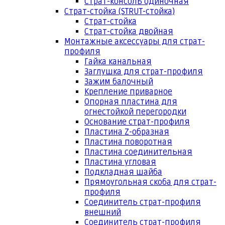
Страт-консоль одиночная
Страт-стойка (STRUT-стойка)
Страт-стойка
Страт-стойка двойная
Монтажные аксессуары для страт-
профиля
Гайка канальная
Заглушка для страт-профиля
Зажим балочный
Крепление приварное
Опорная пластина для
огнестойкой перегородки
Основание страт-профиля
Пластина Z-образная
Пластина поворотная
Пластина соединительная
Пластина угловая
Подкладная шайба
Прямоугольная скоба для страт-
профиля
Соединитель страт-профиля
внешний
Соединитель страт-профиля