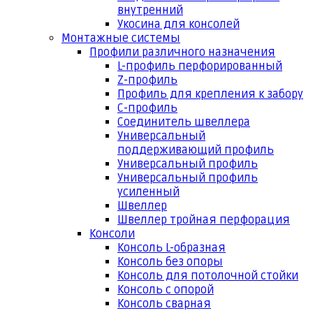
внутренний
Укосина для консолей
Монтажные системы
Профили различного назначения
L-профиль перфорированный
Z-профиль
Профиль для крепления к забору
С-профиль
Соединитель швеллера
Универсальный
поддерживающий профиль
Универсальный профиль
Универсальный профиль
усиленный
Швеллер
Швеллер тройная перфорация
Консоли
Консоль L-образная
Консоль без опоры
Консоль для потолочной стойки
Консоль с опорой
Консоль сварная