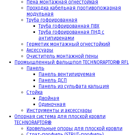
Пена монтажная огнестойкая
Проходка кабельная противопожарная
модульная
Труба гофрированная
Труба гофрированная ПВХ
Труба гофрированная ПНД с
антипиренами
Герметик монтажный огнестойкий
Аксессуары
Очиститель монтажной пены
Промышленный фальшпол TECHNORAPTOR® RFL
Панель
Панель вентилируемая
Панель ДСП
Панель из сульфата кальция
Стойка
Двойная
Одиночная
Инструменты и аксессуары
Опорная система для плоской кровли
TECHNORAPTOR®
Кровельные опоры для плоской кровли
Страт-профиль (STRUT-профиль)