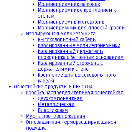
Молниеприемник на конек
Молниеприемник с креплением к
стенам
Молниеприемный стержень
Молниепримник для плоской кровли
Изолирующая молниезащита
Высоковольтный кабель
Изолированные молниеприемники
Изолированный держатель
проводника с бетонным основанием
Изолированный стержень с
держателями к стене
Крепление для высоковольтного
кабеля
Огнестойкие продукты FIREFORT®
Коробка распределительная огнестойкая
Двухкомпонентная
Металлическая
Пластиковая
Муфта противопожарная
Огнезащитная терморасширяющаяся
подушка