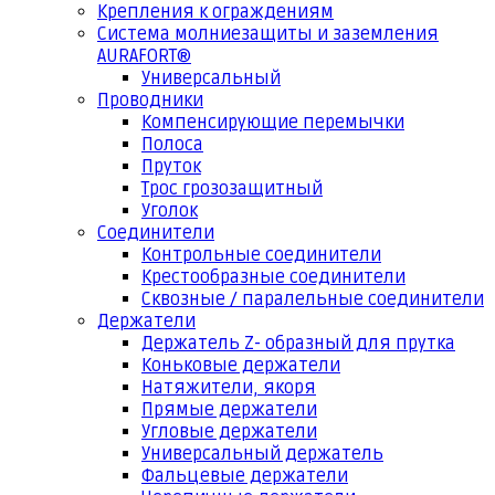
Крепления к ограждениям
Система молниезащиты и заземления
AURAFORT®
Универсальный
Проводники
Компенсирующие перемычки
Полоса
Пруток
Трос грозозащитный
Уголок
Соединители
Контрольные соединители
Крестообразные соединители
Сквозные / паралельные соединители
Держатели
Держатель Z- образный для прутка
Коньковые держатели
Натяжители, якоря
Прямые держатели
Угловые держатели
Универсальный держатель
Фальцевые держатели