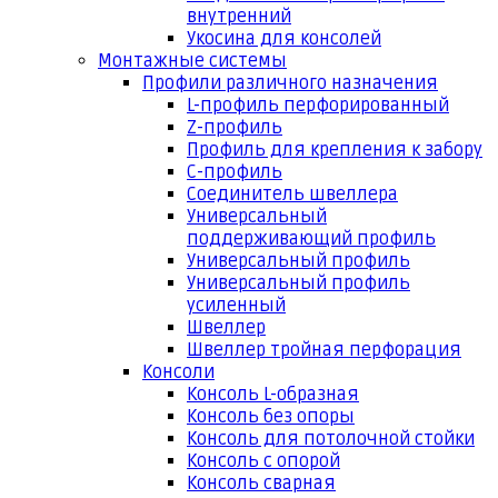
внутренний
Укосина для консолей
Монтажные системы
Профили различного назначения
L-профиль перфорированный
Z-профиль
Профиль для крепления к забору
С-профиль
Соединитель швеллера
Универсальный
поддерживающий профиль
Универсальный профиль
Универсальный профиль
усиленный
Швеллер
Швеллер тройная перфорация
Консоли
Консоль L-образная
Консоль без опоры
Консоль для потолочной стойки
Консоль с опорой
Консоль сварная