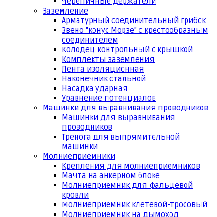
Черепичные держатели
Заземление
Арматурный соединительный грибок
Звено "конус Морзе" с крестообразным
соединителем
Колодец контрольный с крышкой
Комплекты заземления
Лента изоляционная
Наконечник стальной
Насадка ударная
Уравнение потенциалов
Машинки для выравнивания проводников
Машинки для выравнивания
проводников
Тренога для выпрямительной
машинки
Молниеприемники
Крепления для молниеприемников
Мачта на анкерном блоке
Молниеприемник для фальцевой
кровли
Молниеприемник клетевой-тросовый
Молниеприемник на дымоход