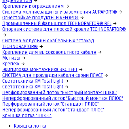
Изделия ГЭМ
Крепления к ограждениям
Система молниезащиты и заземления AURAFORT®
Огнестойкие продукты FIREFORT®
Промышленный фальшпол TECHNORAPTOR® RFL
Опорная система для плоской кровли TECHNORAPTOR®
Система модульных кабельных эстакад
TECHNORAPTOR®
Крепления для высоковольтного кабеля
Метизы
Крепеж
Экипировка монтажника ЭКСПЕРТ
СИСТЕМА для прокладки кабеля серии ПЛАСТ
Светотехника КМ Total Light
Светотехника КМ Total Light
Перфорированный лоток "Быстрый монтаж ПЛЮС"
Неперфорированный лоток "Быстрый монтаж ПЛЮС"
Перфорированный лоток "Стандарт ПЛЮС"
Неперфорированный лоток "Стандарт ПЛЮС"
Крышка лотка "ПЛЮС"
Крышка лотка