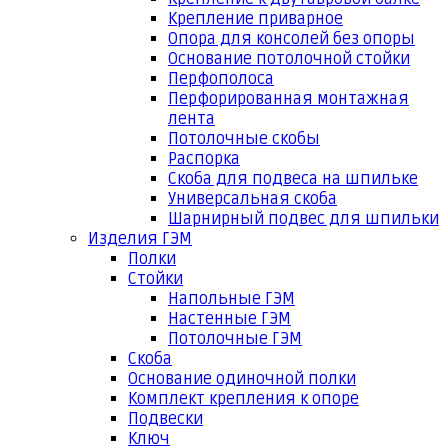
Крепление приварное
Опора для консолей без опоры
Основание потолочной стойки
Перфополоса
Перфорированная монтажная
лента
Потолочные скобы
Распорка
Скоба для подвеса на шпильке
Универсальная скоба
Шарнирный подвес для шпильки
Изделия ГЭМ
Полки
Стойки
Напольные ГЭМ
Настенные ГЭМ
Потолочные ГЭМ
Скоба
Основание одиночной полки
Комплект крепления к опоре
Подвески
Ключ