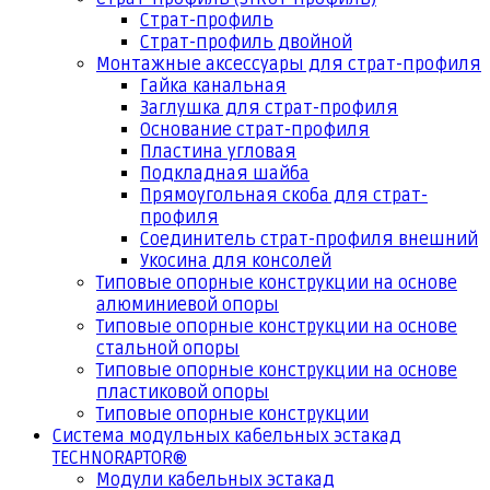
Страт-профиль
Страт-профиль двойной
Монтажные аксессуары для страт-профиля
Гайка канальная
Заглушка для страт-профиля
Основание страт-профиля
Пластина угловая
Подкладная шайба
Прямоугольная скоба для страт-
профиля
Соединитель страт-профиля внешний
Укосина для консолей
Типовые опорные конструкции на основе
алюминиевой опоры
Типовые опорные конструкции на основе
стальной опоры
Типовые опорные конструкции на основе
пластиковой опоры
Типовые опорные конструкции
Система модульных кабельных эстакад
TECHNORAPTOR®
Модули кабельных эстакад