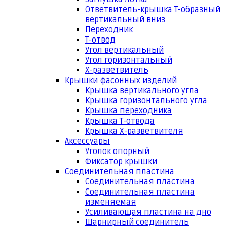
Ответвитель-крышка Т-образный
вертикальный вниз
Переходник
Т-отвод
Угол вертикальный
Угол горизонтальный
Х-разветвитель
Крышки фасонных изделий
Крышка вертикального угла
Крышка горизонтального угла
Крышка переходника
Крышка Т-отвода
Крышка Х-разветвителя
Аксессуары
Уголок опорный
Фиксатор крышки
Соединительная пластина
Соединительная пластина
Соединительная пластина
изменяемая
Усиливающая пластина на дно
Шарнирный соединитель