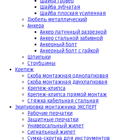
Шайба гровер
Шайба зубчатая
Шайба плоская усиленная
Дюбель металлический
Анкера
Анкер латунный разрезной
Анкер стальной забивной
Анкерный болт
Анкерный болт с гайкой
Шпильки
Струбцины
Крепеж
Скоба монтажная однолапковая
Скоба монтажная двухлапковая
Крепеж-клипса
Крепеж-клипса прямой монтаж
Стяжка кабельная стальная
Экипировка монтажника ЭКСПЕРТ
Рабочие перчатки
Защитные перчатки
Универсальный жилет
Сигнальный жилет
Сумка-скрутка для инструментов