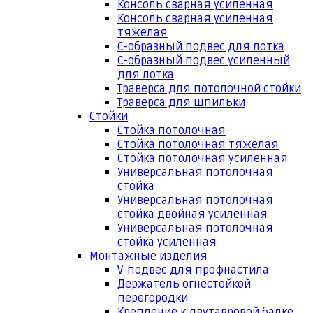
Консоль сварная усиленная
Консоль сварная усиленная
тяжелая
С-образный подвес для лотка
С-образный подвес усиленный
для лотка
Траверса для потолочной стойки
Траверса для шпильки
Стойки
Стойка потолочная
Стойка потолочная тяжелая
Стойка потолочная усиленная
Универсальная потолочная
стойка
Универсальная потолочная
стойка двойная усиленная
Универсальная потолочная
стойка усиленная
Монтажные изделия
V-подвес для профнастила
Держатель огнестойкой
перегородки
Крепление к двутавровой балке