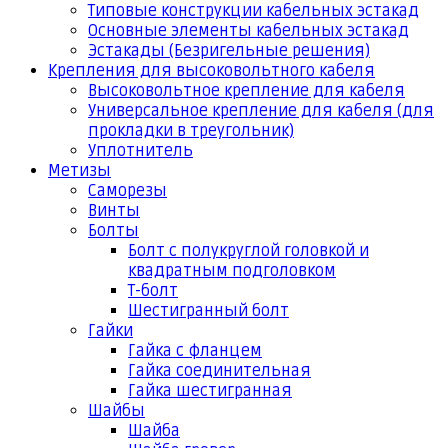
Типовые конструкции кабельных эстакад
Основные элементы кабельных эстакад
Эстакады (Безригельные решения)
Крепления для высоковольтного кабеля
Высоковольтное крепление для кабеля
Универсальное крепление для кабеля (для
прокладки в треугольник)
Уплотнитель
Метизы
Саморезы
Винты
Болты
Болт с полукруглой головкой и
квадратным подголовком
Т-болт
Шестигранный болт
Гайки
Гайка с фланцем
Гайка соединительная
Гайка шестигранная
Шайбы
Шайба