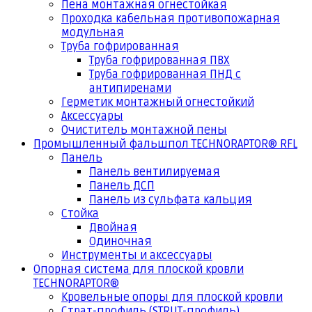
Пена монтажная огнестойкая
Проходка кабельная противопожарная
модульная
Труба гофрированная
Труба гофрированная ПВХ
Труба гофрированная ПНД с
антипиренами
Герметик монтажный огнестойкий
Аксессуары
Очиститель монтажной пены
Промышленный фальшпол TECHNORAPTOR® RFL
Панель
Панель вентилируемая
Панель ДСП
Панель из сульфата кальция
Стойка
Двойная
Одиночная
Инструменты и аксессуары
Опорная система для плоской кровли
TECHNORAPTOR®
Кровельные опоры для плоской кровли
Страт-профиль (STRUT-профиль)