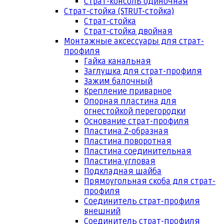
Страт-консоль одиночная
Страт-стойка (STRUT-стойка)
Страт-стойка
Страт-стойка двойная
Монтажные аксессуары для страт-
профиля
Гайка канальная
Заглушка для страт-профиля
Зажим балочный
Крепление приварное
Опорная пластина для
огнестойкой перегородки
Основание страт-профиля
Пластина Z-образная
Пластина поворотная
Пластина соединительная
Пластина угловая
Подкладная шайба
Прямоугольная скоба для страт-
профиля
Соединитель страт-профиля
внешний
Соединитель страт-профиля