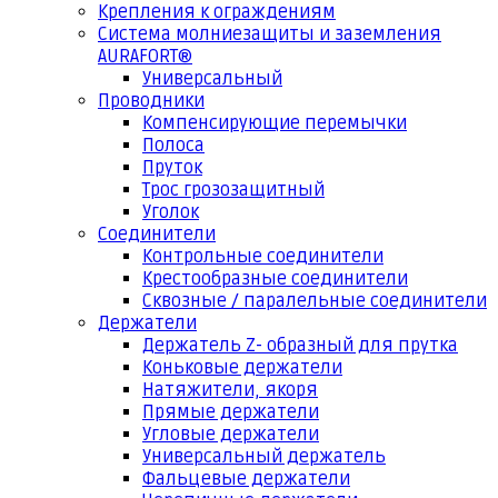
Крепления к ограждениям
Система молниезащиты и заземления
AURAFORT®
Универсальный
Проводники
Компенсирующие перемычки
Полоса
Пруток
Трос грозозащитный
Уголок
Соединители
Контрольные соединители
Крестообразные соединители
Сквозные / паралельные соединители
Держатели
Держатель Z- образный для прутка
Коньковые держатели
Натяжители, якоря
Прямые держатели
Угловые держатели
Универсальный держатель
Фальцевые держатели