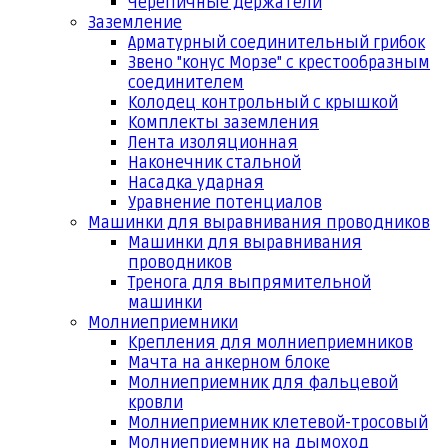
Черепичные держатели
Заземление
Арматурный соединительный грибок
Звено "конус Морзе" с крестообразным
соединителем
Колодец контрольный с крышкой
Комплекты заземления
Лента изоляционная
Наконечник стальной
Насадка ударная
Уравнение потенциалов
Машинки для выравнивания проводников
Машинки для выравнивания
проводников
Тренога для выпрямительной
машинки
Молниеприемники
Крепления для молниеприемников
Мачта на анкерном блоке
Молниеприемник для фальцевой
кровли
Молниеприемник клетевой-тросовый
Молниеприемник на дымоход