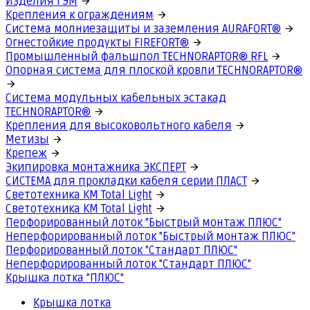
Изделия ГЭМ
Крепления к ограждениям
Система молниезащиты и заземления AURAFORT®
Огнестойкие продукты FIREFORT®
Промышленный фальшпол TECHNORAPTOR® RFL
Опорная система для плоской кровли TECHNORAPTOR®
Система модульных кабельных эстакад
TECHNORAPTOR®
Крепления для высоковольтного кабеля
Метизы
Крепеж
Экипировка монтажника ЭКСПЕРТ
СИСТЕМА для прокладки кабеля серии ПЛАСТ
Светотехника КМ Total Light
Светотехника КМ Total Light
Перфорированный лоток "Быстрый монтаж ПЛЮС"
Неперфорированный лоток "Быстрый монтаж ПЛЮС"
Перфорированный лоток "Стандарт ПЛЮС"
Неперфорированный лоток "Стандарт ПЛЮС"
Крышка лотка "ПЛЮС"
Крышка лотка