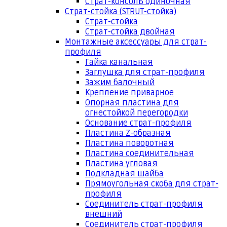
Страт-консоль одиночная
Страт-стойка (STRUT-стойка)
Страт-стойка
Страт-стойка двойная
Монтажные аксессуары для страт-
профиля
Гайка канальная
Заглушка для страт-профиля
Зажим балочный
Крепление приварное
Опорная пластина для
огнестойкой перегородки
Основание страт-профиля
Пластина Z-образная
Пластина поворотная
Пластина соединительная
Пластина угловая
Подкладная шайба
Прямоугольная скоба для страт-
профиля
Соединитель страт-профиля
внешний
Соединитель страт-профиля