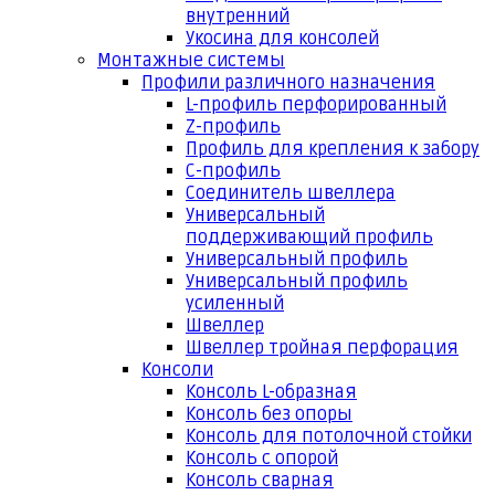
внутренний
Укосина для консолей
Монтажные системы
Профили различного назначения
L-профиль перфорированный
Z-профиль
Профиль для крепления к забору
С-профиль
Соединитель швеллера
Универсальный
поддерживающий профиль
Универсальный профиль
Универсальный профиль
усиленный
Швеллер
Швеллер тройная перфорация
Консоли
Консоль L-образная
Консоль без опоры
Консоль для потолочной стойки
Консоль с опорой
Консоль сварная