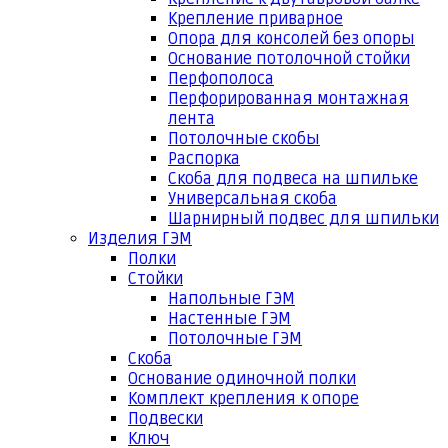
Крепление приварное
Опора для консолей без опоры
Основание потолочной стойки
Перфополоса
Перфорированная монтажная
лента
Потолочные скобы
Распорка
Скоба для подвеса на шпильке
Универсальная скоба
Шарнирный подвес для шпильки
Изделия ГЭМ
Полки
Стойки
Напольные ГЭМ
Настенные ГЭМ
Потолочные ГЭМ
Скоба
Основание одиночной полки
Комплект крепления к опоре
Подвески
Ключ