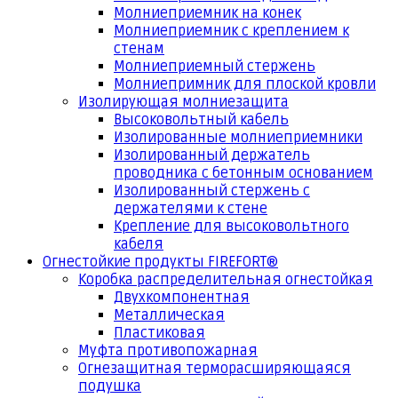
Молниеприемник на конек
Молниеприемник с креплением к
стенам
Молниеприемный стержень
Молниепримник для плоской кровли
Изолирующая молниезащита
Высоковольтный кабель
Изолированные молниеприемники
Изолированный держатель
проводника с бетонным основанием
Изолированный стержень с
держателями к стене
Крепление для высоковольтного
кабеля
Огнестойкие продукты FIREFORT®
Коробка распределительная огнестойкая
Двухкомпонентная
Металлическая
Пластиковая
Муфта противопожарная
Огнезащитная терморасширяющаяся
подушка