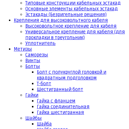
Типовые конструкции кабельных эстакад
Основные элементы кабельных эстакад
Эстакады (Безригельные решения)
Крепления для высоковольтного кабеля
Высоковольтное крепление для кабеля
Универсальное крепление для кабеля (для
прокладки в треугольник)
Уплотнитель
Метизы
Саморезы
Винты
Болты
Болт с полукруглой головкой и
квадратным подголовком
Т-болт
Шестигранный болт
Гайки
Гайка с фланцем
Гайка соединительная
Гайка шестигранная
Шайбы
Шайба