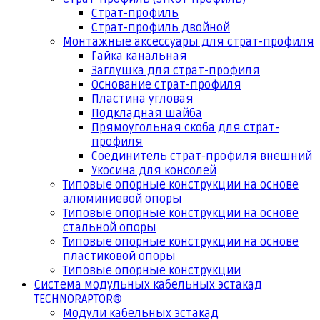
Страт-профиль
Страт-профиль двойной
Монтажные аксессуары для страт-профиля
Гайка канальная
Заглушка для страт-профиля
Основание страт-профиля
Пластина угловая
Подкладная шайба
Прямоугольная скоба для страт-
профиля
Соединитель страт-профиля внешний
Укосина для консолей
Типовые опорные конструкции на основе
алюминиевой опоры
Типовые опорные конструкции на основе
стальной опоры
Типовые опорные конструкции на основе
пластиковой опоры
Типовые опорные конструкции
Система модульных кабельных эстакад
TECHNORAPTOR®
Модули кабельных эстакад