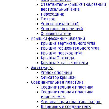
Ответвитель-крышка Т-образный
вертикальный вниз
Переходник
Т-отвод
Угол вертикальный
Угол горизонтальный
Х-разветвитель
Крышки фасонных изделий
Крышка вертикального угла
Крышка горизонтального угла
Крышка переходника
Крышка Т-отвода
Крышка Х-разветвителя
Аксессуары
Уголок опорный
Фиксатор крышки
Соединительная пластина
Соединительная пластина
Соединительная пластина
изменяемая
Усиливающая пластина на дно
Шарнирный соединитель