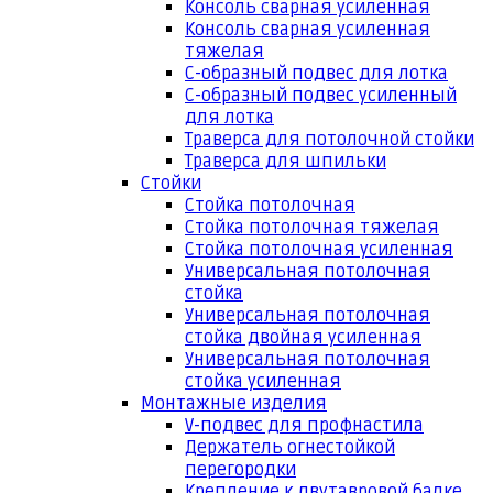
Консоль сварная усиленная
Консоль сварная усиленная
тяжелая
С-образный подвес для лотка
С-образный подвес усиленный
для лотка
Траверса для потолочной стойки
Траверса для шпильки
Стойки
Стойка потолочная
Стойка потолочная тяжелая
Стойка потолочная усиленная
Универсальная потолочная
стойка
Универсальная потолочная
стойка двойная усиленная
Универсальная потолочная
стойка усиленная
Монтажные изделия
V-подвес для профнастила
Держатель огнестойкой
перегородки
Крепление к двутавровой балке