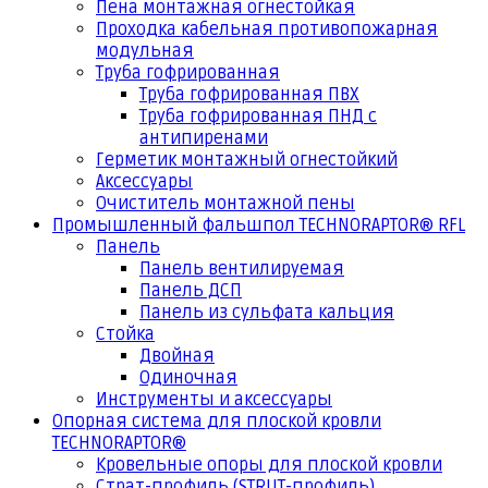
Пена монтажная огнестойкая
Проходка кабельная противопожарная
модульная
Труба гофрированная
Труба гофрированная ПВХ
Труба гофрированная ПНД с
антипиренами
Герметик монтажный огнестойкий
Аксессуары
Очиститель монтажной пены
Промышленный фальшпол TECHNORAPTOR® RFL
Панель
Панель вентилируемая
Панель ДСП
Панель из сульфата кальция
Стойка
Двойная
Одиночная
Инструменты и аксессуары
Опорная система для плоской кровли
TECHNORAPTOR®
Кровельные опоры для плоской кровли
Страт-профиль (STRUT-профиль)