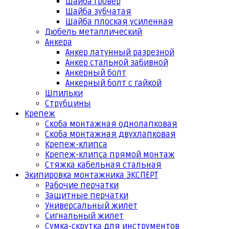
Шайба гровер
Шайба зубчатая
Шайба плоская усиленная
Дюбель металлический
Анкера
Анкер латунный разрезной
Анкер стальной забивной
Анкерный болт
Анкерный болт с гайкой
Шпильки
Струбцины
Крепеж
Скоба монтажная однолапковая
Скоба монтажная двухлапковая
Крепеж-клипса
Крепеж-клипса прямой монтаж
Стяжка кабельная стальная
Экипировка монтажника ЭКСПЕРТ
Рабочие перчатки
Защитные перчатки
Универсальный жилет
Сигнальный жилет
Сумка-скрутка для инструментов