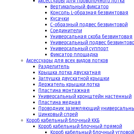
Аксессуары для проволочного лотка
Вертикальный фиксатор
Консоль L-образная безвинтовая
Кусачки
С-образный подвес безвинтовой
Соединители
Универсальная скоба безвинтовая
Универсальный подвес безвинтов
Универсальный суппорт
Фиксатор площадка
Аксессуары для всех видов лотков
Разделитель
Крышка лотка двускатная
Заглушка двускатной крышки
Держатель крышки лотка
Пластина монтажная
Универсальный кронштейн настенный
Пластина медная
Проводник заземляющий универсальн
Цинковый спрей
Короб кабельный блочный ККБ
Короб кабельный блочный прямой
Короб кабельный блочный угловой