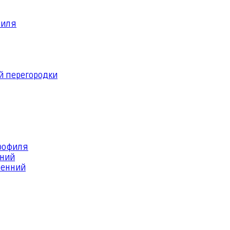
филя
й перегородки
профиля
шний
ренний