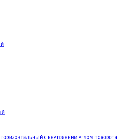
ой
ый
 горизонтальный с внутренним углом поворота