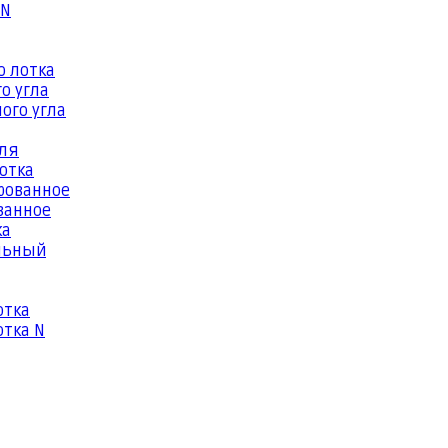
 N
о лотка
о угла
ого угла
еля
отка
рованное
ванное
ка
льный
отка
тка N