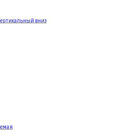
вертикальный вниз
яемая