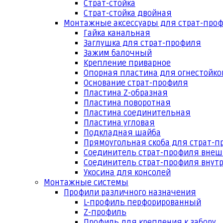
Страт-стойка
Страт-стойка двойная
Монтажные аксессуары для страт-про
Гайка канальная
Заглушка для страт-профиля
Зажим балочный
Крепление приварное
Опорная пластина для огнестойко
Основание страт-профиля
Пластина Z-образная
Пластина поворотная
Пластина соединительная
Пластина угловая
Подкладная шайба
Прямоугольная скоба для страт-
Соединитель страт-профиля вне
Соединитель страт-профиля внут
Укосина для консолей
Монтажные системы
Профили различного назначения
L-профиль перфорированный
Z-профиль
Профиль для крепления к забору