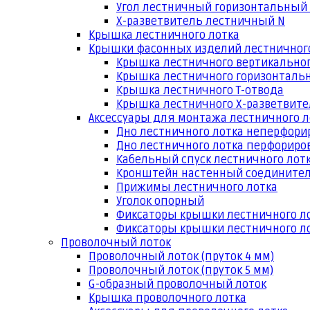
Угол лестничный горизонтальный
Х-разветвитель лестничный N
Крышка лестничного лотка
Крышки фасонных изделий лестничног
Крышка лестничного вертикальног
Крышка лестничного горизонтальн
Крышка лестничного Т-отвода
Крышка лестничного Х-разветвит
Аксессуары для монтажа лестничного л
Дно лестничного лотка неперфори
Дно лестничного лотка перфориро
Кабельный спуск лестничного лот
Кронштейн настенный соедините
Прижимы лестничного лотка
Уголок опорный
Фиксаторы крышки лестничного л
Фиксаторы крышки лестничного ло
Проволочный лоток
Проволочный лоток (пруток 4 мм)
Проволочный лоток (пруток 5 мм)
G-образный проволочный лоток
Крышка проволочного лотка