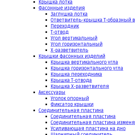
Крышка лотка
Фасонные изделия
Заглушка лотка
Ответвитель-крышка Т-образный 
Переходник
Т-отвод
Угол вертикальный
Угол горизонтальный
Х-разветвитель
Крышки фасонных изделий
Крышка вертикального угла
Крышка горизонтального угла
Крышка переходника
Крышка Т-отвода
Крышка Х-разветвителя
Аксессуары
Уголок опорный
Фиксатор крышки
Соединительная пластина
Соединительная пластина
Соединительная пластина измен
Усиливающая пластина на дно
Шарнирный соединитель