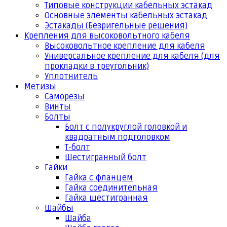
Типовые конструкции кабельных эстакад
Основные элементы кабельных эстакад
Эстакады (Безригельные решения)
Крепления для высоковольтного кабеля
Высоковольтное крепление для кабеля
Универсальное крепление для кабеля (для
прокладки в треугольник)
Уплотнитель
Метизы
Саморезы
Винты
Болты
Болт с полукруглой головкой и
квадратным подголовком
Т-болт
Шестигранный болт
Гайки
Гайка с фланцем
Гайка соединительная
Гайка шестигранная
Шайбы
Шайба