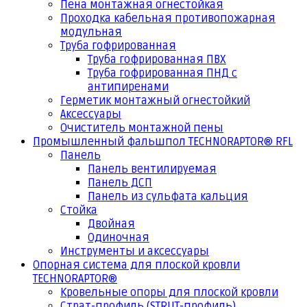
Пена монтажная огнестойкая
Проходка кабельная противопожарная
модульная
Труба гофрированная
Труба гофрированная ПВХ
Труба гофрированная ПНД с
антипиренами
Герметик монтажный огнестойкий
Аксессуары
Очиститель монтажной пены
Промышленный фальшпол TECHNORAPTOR® RFL
Панель
Панель вентилируемая
Панель ДСП
Панель из сульфата кальция
Стойка
Двойная
Одиночная
Инструменты и аксессуары
Опорная система для плоской кровли
TECHNORAPTOR®
Кровельные опоры для плоской кровли
Страт-профиль (STRUT-профиль)