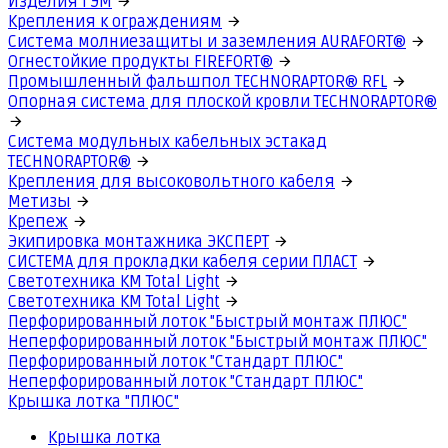
Изделия ГЭМ
Крепления к ограждениям
Система молниезащиты и заземления AURAFORT®
Огнестойкие продукты FIREFORT®
Промышленный фальшпол TECHNORAPTOR® RFL
Опорная система для плоской кровли TECHNORAPTOR®
Система модульных кабельных эстакад
TECHNORAPTOR®
Крепления для высоковольтного кабеля
Метизы
Крепеж
Экипировка монтажника ЭКСПЕРТ
СИСТЕМА для прокладки кабеля серии ПЛАСТ
Светотехника КМ Total Light
Светотехника КМ Total Light
Перфорированный лоток "Быстрый монтаж ПЛЮС"
Неперфорированный лоток "Быстрый монтаж ПЛЮС"
Перфорированный лоток "Стандарт ПЛЮС"
Неперфорированный лоток "Стандарт ПЛЮС"
Крышка лотка "ПЛЮС"
Крышка лотка