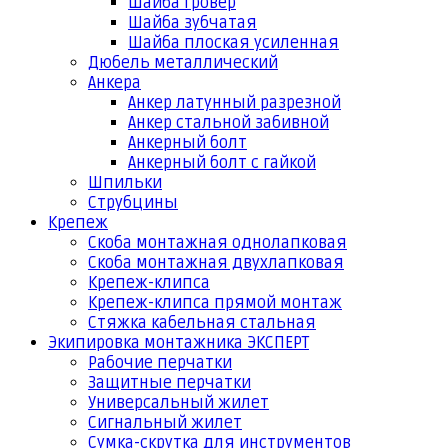
Шайба гровер
Шайба зубчатая
Шайба плоская усиленная
Дюбель металлический
Анкера
Анкер латунный разрезной
Анкер стальной забивной
Анкерный болт
Анкерный болт с гайкой
Шпильки
Струбцины
Крепеж
Скоба монтажная однолапковая
Скоба монтажная двухлапковая
Крепеж-клипса
Крепеж-клипса прямой монтаж
Стяжка кабельная стальная
Экипировка монтажника ЭКСПЕРТ
Рабочие перчатки
Защитные перчатки
Универсальный жилет
Сигнальный жилет
Сумка-скрутка для инструментов