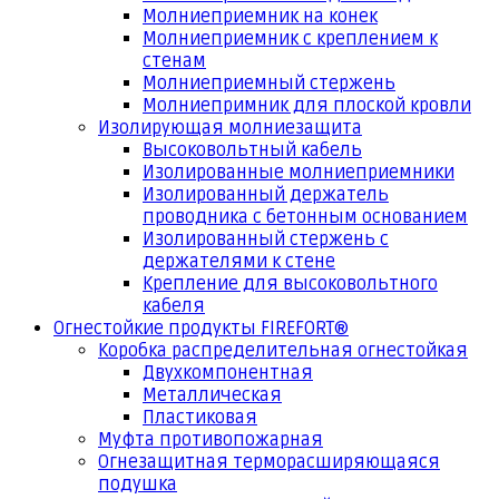
Молниеприемник на конек
Молниеприемник с креплением к
стенам
Молниеприемный стержень
Молниепримник для плоской кровли
Изолирующая молниезащита
Высоковольтный кабель
Изолированные молниеприемники
Изолированный держатель
проводника с бетонным основанием
Изолированный стержень с
держателями к стене
Крепление для высоковольтного
кабеля
Огнестойкие продукты FIREFORT®
Коробка распределительная огнестойкая
Двухкомпонентная
Металлическая
Пластиковая
Муфта противопожарная
Огнезащитная терморасширяющаяся
подушка