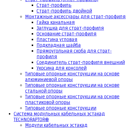
Страт-профиль
Страт-профиль двойной
Монтажные аксессуары для страт-профиля
Гайка канальная
Заглушка для страт-профиля
Основание страт-профиля
Пластина угловая
Подкладная шайба
Прямоугольная скоба для страт-
профиля
Соединитель страт-профиля внешний
Укосина для консолей
Типовые опорные конструкции на основе
алюминиевой опоры
Типовые опорные конструкции на основе
стальной опоры
Типовые опорные конструкции на основе
пластиковой опоры
Типовые опорные конструкции
Система модульных кабельных эстакад
TECHNORAPTOR®
Модули кабельных эстакад