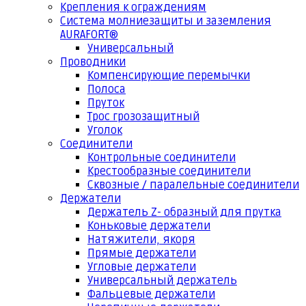
Крепления к ограждениям
Система молниезащиты и заземления
AURAFORT®
Универсальный
Проводники
Компенсирующие перемычки
Полоса
Пруток
Трос грозозащитный
Уголок
Соединители
Контрольные соединители
Крестообразные соединители
Сквозные / паралельные соединители
Держатели
Держатель Z- образный для прутка
Коньковые держатели
Натяжители, якоря
Прямые держатели
Угловые держатели
Универсальный держатель
Фальцевые держатели