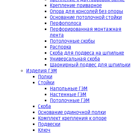
Крепление приварное
Опора для консолей без опоры
Основание потолочной стойки
Перфополоса
Перфорированная монтажная
лента
Потолочные скобы
Распорка
Скоба для подвеса на шпильке
Универсальная скоба
Шарнирный подвес для шпильки
Изделия ГЭМ
Полки
Стойки
Напольные ГЭМ
Настенные ГЭМ
Потолочные ГЭМ
Скоба
Основание одиночной полки
Комплект крепления к опоре
Подвески
Ключ