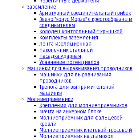
Черепичные держатели
Заземление
Арматурный соединительный грибок
Звено "конус Морзе" с крестообразным
соединителем
Колодец контрольный с крышкой
Комплекты заземления
Лента изоляционная
Наконечник стальной
Насадка ударная
Уравнение потенциалов
Машинки для выравнивания проводников
Машинки для выравнивания
проводников
Тренога для выпрямительной
машинки
Молниеприемники
Крепления для молниеприемников
Мачта на анкерном блоке
Молниеприемник для фальцевой
кровли
Молниеприемник клетевой-тросовый
Молниеприемник на дымоход