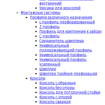
внутренний
Укосина для консолей
Монтажные системы
Профили различного назначения
L-профиль перфорированный
Z-профиль
Профиль для крепления к забору
С-профиль
Соединитель швеллера
Универсальный
поддерживающий профиль
Универсальный профиль
Универсальный профиль
усиленный
Швеллер
Швеллер тройная перфорация
Консоли
Консоль L-образная
Консоль без опоры
Консоль для потолочной стойки
Консоль с опорой
Консоль сварная