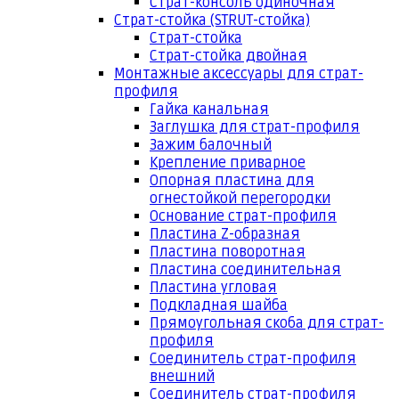
Страт-консоль одиночная
Страт-стойка (STRUT-стойка)
Страт-стойка
Страт-стойка двойная
Монтажные аксессуары для страт-
профиля
Гайка канальная
Заглушка для страт-профиля
Зажим балочный
Крепление приварное
Опорная пластина для
огнестойкой перегородки
Основание страт-профиля
Пластина Z-образная
Пластина поворотная
Пластина соединительная
Пластина угловая
Подкладная шайба
Прямоугольная скоба для страт-
профиля
Соединитель страт-профиля
внешний
Соединитель страт-профиля