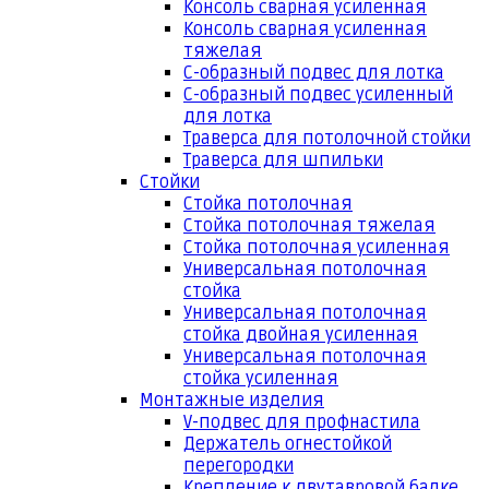
Консоль сварная усиленная
Консоль сварная усиленная
тяжелая
С-образный подвес для лотка
С-образный подвес усиленный
для лотка
Траверса для потолочной стойки
Траверса для шпильки
Стойки
Стойка потолочная
Стойка потолочная тяжелая
Стойка потолочная усиленная
Универсальная потолочная
стойка
Универсальная потолочная
стойка двойная усиленная
Универсальная потолочная
стойка усиленная
Монтажные изделия
V-подвес для профнастила
Держатель огнестойкой
перегородки
Крепление к двутавровой балке