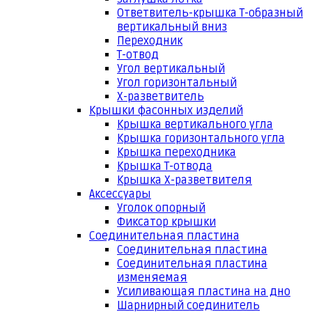
Ответвитель-крышка Т-образный
вертикальный вниз
Переходник
Т-отвод
Угол вертикальный
Угол горизонтальный
Х-разветвитель
Крышки фасонных изделий
Крышка вертикального угла
Крышка горизонтального угла
Крышка переходника
Крышка Т-отвода
Крышка Х-разветвителя
Аксессуары
Уголок опорный
Фиксатор крышки
Соединительная пластина
Соединительная пластина
Соединительная пластина
изменяемая
Усиливающая пластина на дно
Шарнирный соединитель