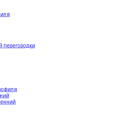
филя
й перегородки
профиля
шний
ренний