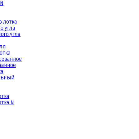
 N
о лотка
о угла
ого угла
еля
отка
рованное
ванное
ка
льный
отка
тка N