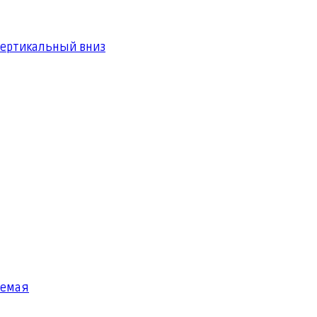
вертикальный вниз
яемая