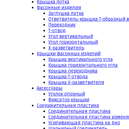
Крышка лотка
Фасонные изделия
Заглушка лотка
Ответвитель-крышка Т-образный 
Переходник
Т-отвод
Угол вертикальный
Угол горизонтальный
Х-разветвитель
Крышки фасонных изделий
Крышка вертикального угла
Крышка горизонтального угла
Крышка переходника
Крышка Т-отвода
Крышка Х-разветвителя
Аксессуары
Уголок опорный
Фиксатор крышки
Соединительная пластина
Соединительная пластина
Соединительная пластина измен
Усиливающая пластина на дно
Шарнирный соединитель