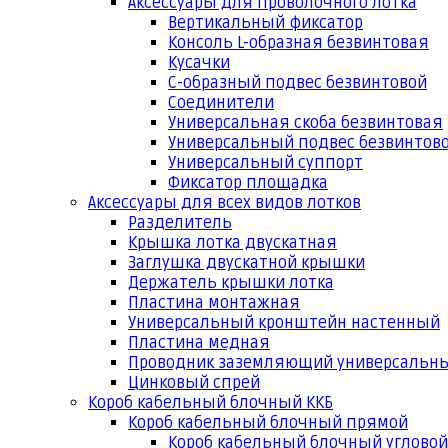
Аксессуары для проволочного лотка
Вертикальный фиксатор
Консоль L-образная безвинтовая
Кусачки
С-образный подвес безвинтовой
Соединители
Универсальная скоба безвинтовая
Универсальный подвес безвинтов
Универсальный суппорт
Фиксатор площадка
Аксессуары для всех видов лотков
Разделитель
Крышка лотка двускатная
Заглушка двускатной крышки
Держатель крышки лотка
Пластина монтажная
Универсальный кронштейн настенный
Пластина медная
Проводник заземляющий универсальн
Цинковый спрей
Короб кабельный блочный ККБ
Короб кабельный блочный прямой
Короб кабельный блочный угловой