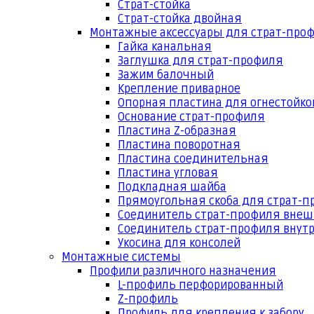
Страт-стойка
Страт-стойка двойная
Монтажные аксессуары для страт-про
Гайка канальная
Заглушка для страт-профиля
Зажим балочный
Крепление приварное
Опорная пластина для огнестойко
Основание страт-профиля
Пластина Z-образная
Пластина поворотная
Пластина соединительная
Пластина угловая
Подкладная шайба
Прямоугольная скоба для страт-
Соединитель страт-профиля вне
Соединитель страт-профиля внут
Укосина для консолей
Монтажные системы
Профили различного назначения
L-профиль перфорированный
Z-профиль
Профиль для крепления к забору