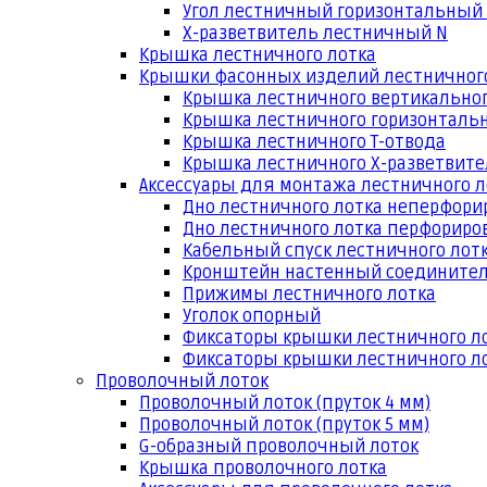
Угол лестничный горизонтальный
Х-разветвитель лестничный N
Крышка лестничного лотка
Крышки фасонных изделий лестничног
Крышка лестничного вертикальног
Крышка лестничного горизонтальн
Крышка лестничного Т-отвода
Крышка лестничного Х-разветвит
Аксессуары для монтажа лестничного л
Дно лестничного лотка неперфори
Дно лестничного лотка перфориро
Кабельный спуск лестничного лот
Кронштейн настенный соедините
Прижимы лестничного лотка
Уголок опорный
Фиксаторы крышки лестничного л
Фиксаторы крышки лестничного ло
Проволочный лоток
Проволочный лоток (пруток 4 мм)
Проволочный лоток (пруток 5 мм)
G-образный проволочный лоток
Крышка проволочного лотка