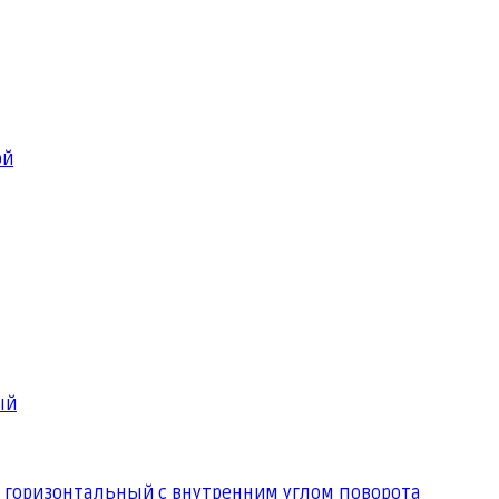
ой
ый
 горизонтальный с внутренним углом поворота