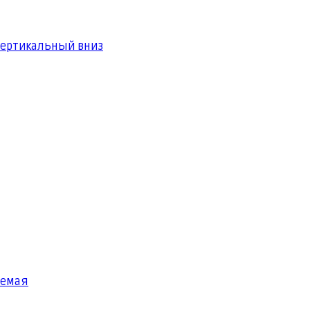
вертикальный вниз
яемая