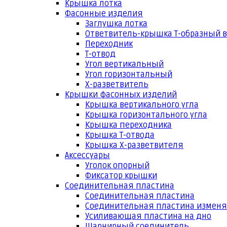
Крышка лотка
Фасонные изделия
Заглушка лотка
Ответвитель-крышка Т-образный 
Переходник
Т-отвод
Угол вертикальный
Угол горизонтальный
Х-разветвитель
Крышки фасонных изделий
Крышка вертикального угла
Крышка горизонтального угла
Крышка переходника
Крышка Т-отвода
Крышка Х-разветвителя
Аксессуары
Уголок опорный
Фиксатор крышки
Соединительная пластина
Соединительная пластина
Соединительная пластина измен
Усиливающая пластина на дно
Шарнирный соединитель