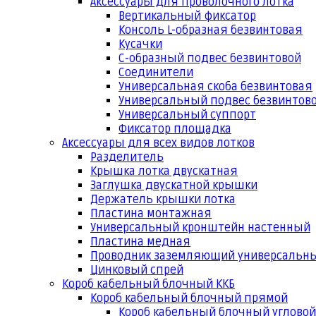
Аксессуары для проволочного лотка
Вертикальный фиксатор
Консоль L-образная безвинтовая
Кусачки
С-образный подвес безвинтовой
Соединители
Универсальная скоба безвинтовая
Универсальный подвес безвинтов
Универсальный суппорт
Фиксатор площадка
Аксессуары для всех видов лотков
Разделитель
Крышка лотка двускатная
Заглушка двускатной крышки
Держатель крышки лотка
Пластина монтажная
Универсальный кронштейн настенный
Пластина медная
Проводник заземляющий универсальн
Цинковый спрей
Короб кабельный блочный ККБ
Короб кабельный блочный прямой
Короб кабельный блочный угловой