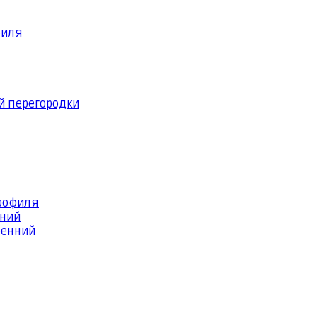
филя
й перегородки
профиля
шний
ренний