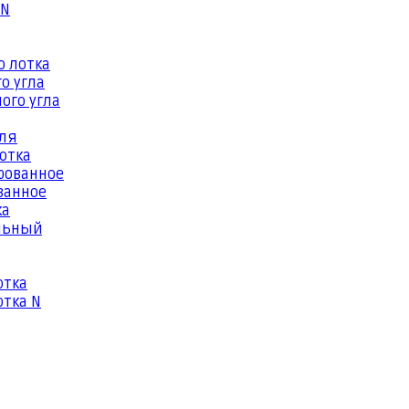
 N
о лотка
о угла
ого угла
еля
отка
рованное
ванное
ка
льный
отка
тка N