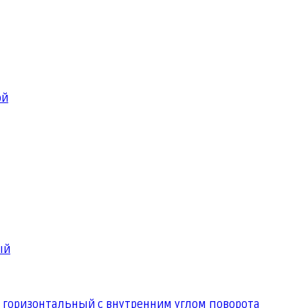
ой
ый
 горизонтальный с внутренним углом поворота