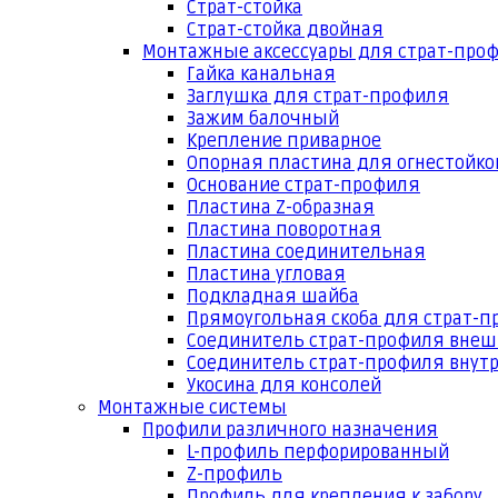
Страт-стойка
Страт-стойка двойная
Монтажные аксессуары для страт-про
Гайка канальная
Заглушка для страт-профиля
Зажим балочный
Крепление приварное
Опорная пластина для огнестойко
Основание страт-профиля
Пластина Z-образная
Пластина поворотная
Пластина соединительная
Пластина угловая
Подкладная шайба
Прямоугольная скоба для страт-
Соединитель страт-профиля вне
Соединитель страт-профиля внут
Укосина для консолей
Монтажные системы
Профили различного назначения
L-профиль перфорированный
Z-профиль
Профиль для крепления к забору