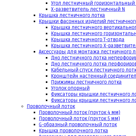
Угол лестничный горизонтальный
Х-разветвитель лестничный N
Крышка лестничного лотка
Крышки фасонных изделий лестничног
Крышка лестничного вертикальног
Крышка лестничного горизонтальн
Крышка лестничного Т-отвода
Крышка лестничного Х-разветвит
Аксессуары для монтажа лестничного л
Дно лестничного лотка неперфори
Дно лестничного лотка перфориро
Кабельный спуск лестничного лот
Кронштейн настенный соедините
Прижимы лестничного лотка
Уголок опорный
Фиксаторы крышки лестничного л
Фиксаторы крышки лестничного ло
Проволочный лоток
Проволочный лоток (пруток 4 мм)
Проволочный лоток (пруток 5 мм)
G-образный проволочный лоток
Крышка проволочного лотка