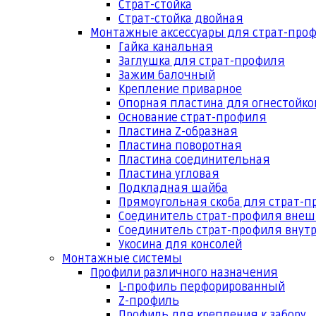
Страт-стойка
Страт-стойка двойная
Монтажные аксессуары для страт-про
Гайка канальная
Заглушка для страт-профиля
Зажим балочный
Крепление приварное
Опорная пластина для огнестойко
Основание страт-профиля
Пластина Z-образная
Пластина поворотная
Пластина соединительная
Пластина угловая
Подкладная шайба
Прямоугольная скоба для страт-
Соединитель страт-профиля вне
Соединитель страт-профиля внут
Укосина для консолей
Монтажные системы
Профили различного назначения
L-профиль перфорированный
Z-профиль
Профиль для крепления к забору