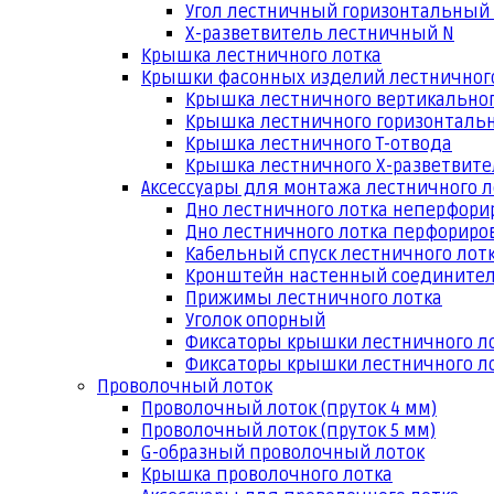
Угол лестничный горизонтальный
Х-разветвитель лестничный N
Крышка лестничного лотка
Крышки фасонных изделий лестничног
Крышка лестничного вертикальног
Крышка лестничного горизонтальн
Крышка лестничного Т-отвода
Крышка лестничного Х-разветвит
Аксессуары для монтажа лестничного л
Дно лестничного лотка неперфори
Дно лестничного лотка перфориро
Кабельный спуск лестничного лот
Кронштейн настенный соедините
Прижимы лестничного лотка
Уголок опорный
Фиксаторы крышки лестничного л
Фиксаторы крышки лестничного ло
Проволочный лоток
Проволочный лоток (пруток 4 мм)
Проволочный лоток (пруток 5 мм)
G-образный проволочный лоток
Крышка проволочного лотка