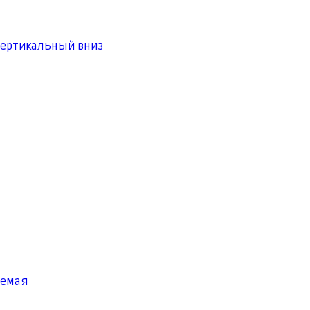
вертикальный вниз
яемая