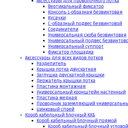
Аксессуары для проволочного лотка
Вертикальный фиксатор
Консоль L-образная безвинтовая
Кусачки
С-образный подвес безвинтовой
Соединители
Универсальная скоба безвинтовая
Универсальный подвес безвинтов
Универсальный суппорт
Фиксатор площадка
Аксессуары для всех видов лотков
Разделитель
Крышка лотка двускатная
Заглушка двускатной крышки
Держатель крышки лотка
Пластина монтажная
Универсальный кронштейн настенный
Пластина медная
Проводник заземляющий универсальн
Цинковый спрей
Короб кабельный блочный ККБ
Короб кабельный блочный прямой
Короб кабельный блочный угловой