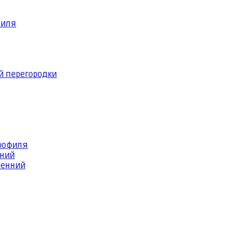
филя
й перегородки
профиля
шний
ренний