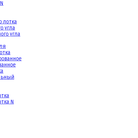
 N
о лотка
о угла
ого угла
еля
отка
рованное
ванное
ка
льный
отка
тка N