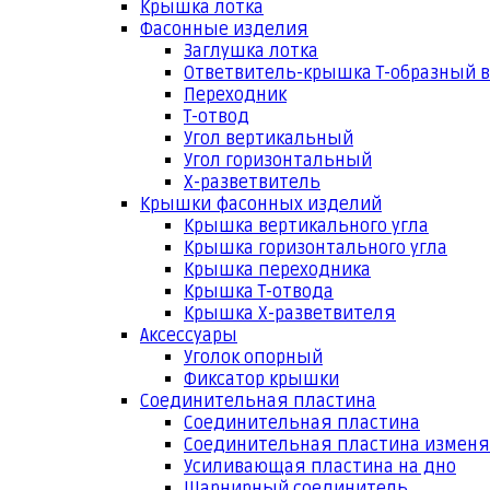
Крышка лотка
Фасонные изделия
Заглушка лотка
Ответвитель-крышка Т-образный 
Переходник
Т-отвод
Угол вертикальный
Угол горизонтальный
Х-разветвитель
Крышки фасонных изделий
Крышка вертикального угла
Крышка горизонтального угла
Крышка переходника
Крышка Т-отвода
Крышка Х-разветвителя
Аксессуары
Уголок опорный
Фиксатор крышки
Соединительная пластина
Соединительная пластина
Соединительная пластина измен
Усиливающая пластина на дно
Шарнирный соединитель