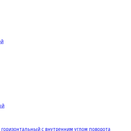
ой
ый
 горизонтальный с внутренним углом поворота