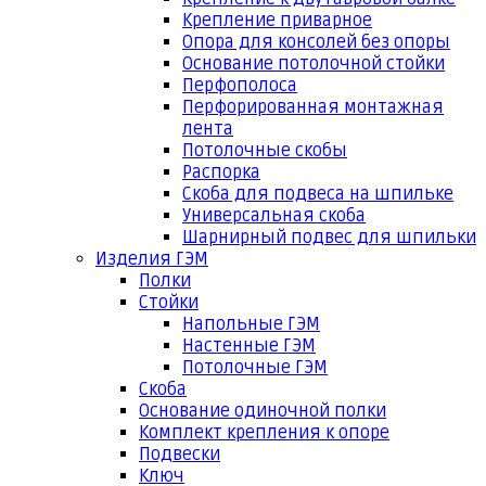
Крепление приварное
Опора для консолей без опоры
Основание потолочной стойки
Перфополоса
Перфорированная монтажная
лента
Потолочные скобы
Распорка
Скоба для подвеса на шпильке
Универсальная скоба
Шарнирный подвес для шпильки
Изделия ГЭМ
Полки
Стойки
Напольные ГЭМ
Настенные ГЭМ
Потолочные ГЭМ
Скоба
Основание одиночной полки
Комплект крепления к опоре
Подвески
Ключ