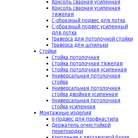
Консоль сварная усиленная
Консоль сварная усиленная
тяжелая
С-образный подвес для лотка
С-образный подвес усиленный
для лотка
Траверса для потолочной стойки
Траверса для шпильки
Стойки
Стойка потолочная
Стойка потолочная тяжелая
Стойка потолочная усиленная
Универсальная потолочная
стойка
Универсальная потолочная
стойка двойная усиленная
Универсальная потолочная
стойка усиленная
Монтажные изделия
V-подвес для профнастила
Держатель огнестойкой
перегородки
Крепление к двутавровой балке