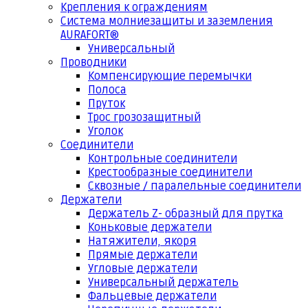
Крепления к ограждениям
Система молниезащиты и заземления
AURAFORT®
Универсальный
Проводники
Компенсирующие перемычки
Полоса
Пруток
Трос грозозащитный
Уголок
Соединители
Контрольные соединители
Крестообразные соединители
Сквозные / паралельные соединители
Держатели
Держатель Z- образный для прутка
Коньковые держатели
Натяжители, якоря
Прямые держатели
Угловые держатели
Универсальный держатель
Фальцевые держатели