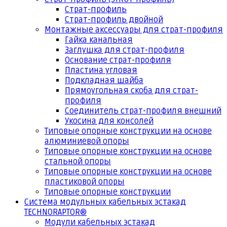
Страт-профиль
Страт-профиль двойной
Монтажные аксессуары для страт-профиля
Гайка канальная
Заглушка для страт-профиля
Основание страт-профиля
Пластина угловая
Подкладная шайба
Прямоугольная скоба для страт-
профиля
Соединитель страт-профиля внешний
Укосина для консолей
Типовые опорные конструкции на основе
алюминиевой опоры
Типовые опорные конструкции на основе
стальной опоры
Типовые опорные конструкции на основе
пластиковой опоры
Типовые опорные конструкции
Система модульных кабельных эстакад
TECHNORAPTOR®
Модули кабельных эстакад