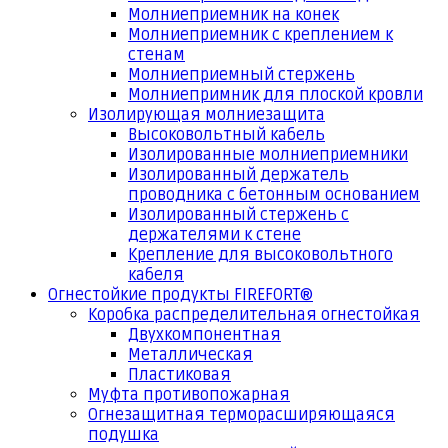
Молниеприемник на конек
Молниеприемник с креплением к
стенам
Молниеприемный стержень
Молниепримник для плоской кровли
Изолирующая молниезащита
Высоковольтный кабель
Изолированные молниеприемники
Изолированный держатель
проводника с бетонным основанием
Изолированный стержень с
держателями к стене
Крепление для высоковольтного
кабеля
Огнестойкие продукты FIREFORT®
Коробка распределительная огнестойкая
Двухкомпонентная
Металлическая
Пластиковая
Муфта противопожарная
Огнезащитная терморасширяющаяся
подушка