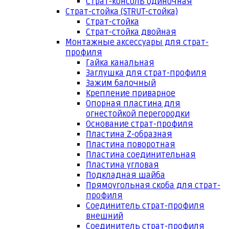
Страт-консоль одиночная
Страт-стойка (STRUT-стойка)
Страт-стойка
Страт-стойка двойная
Монтажные аксессуары для страт-
профиля
Гайка канальная
Заглушка для страт-профиля
Зажим балочный
Крепление приварное
Опорная пластина для
огнестойкой перегородки
Основание страт-профиля
Пластина Z-образная
Пластина поворотная
Пластина соединительная
Пластина угловая
Подкладная шайба
Прямоугольная скоба для страт-
профиля
Соединитель страт-профиля
внешний
Соединитель страт-профиля