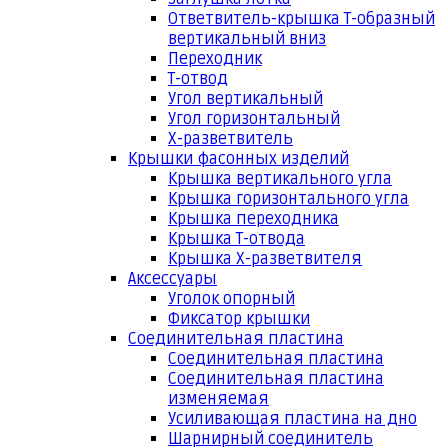
Ответвитель-крышка Т-образный
вертикальный вниз
Переходник
Т-отвод
Угол вертикальный
Угол горизонтальный
Х-разветвитель
Крышки фасонных изделий
Крышка вертикального угла
Крышка горизонтального угла
Крышка переходника
Крышка Т-отвода
Крышка Х-разветвителя
Аксессуары
Уголок опорный
Фиксатор крышки
Соединительная пластина
Соединительная пластина
Соединительная пластина
изменяемая
Усиливающая пластина на дно
Шарнирный соединитель