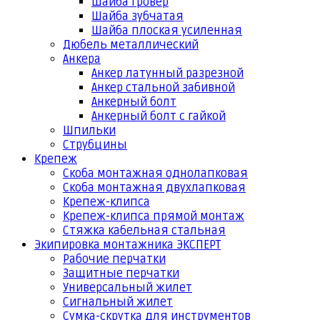
Шайба гровер
Шайба зубчатая
Шайба плоская усиленная
Дюбель металлический
Анкера
Анкер латунный разрезной
Анкер стальной забивной
Анкерный болт
Анкерный болт с гайкой
Шпильки
Струбцины
Крепеж
Скоба монтажная однолапковая
Скоба монтажная двухлапковая
Крепеж-клипса
Крепеж-клипса прямой монтаж
Стяжка кабельная стальная
Экипировка монтажника ЭКСПЕРТ
Рабочие перчатки
Защитные перчатки
Универсальный жилет
Сигнальный жилет
Сумка-скрутка для инструментов