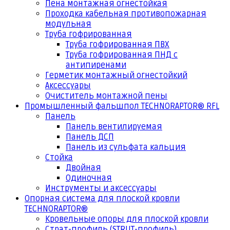
Пена монтажная огнестойкая
Проходка кабельная противопожарная
модульная
Труба гофрированная
Труба гофрированная ПВХ
Труба гофрированная ПНД с
антипиренами
Герметик монтажный огнестойкий
Аксессуары
Очиститель монтажной пены
Промышленный фальшпол TECHNORAPTOR® RFL
Панель
Панель вентилируемая
Панель ДСП
Панель из сульфата кальция
Стойка
Двойная
Одиночная
Инструменты и аксессуары
Опорная система для плоской кровли
TECHNORAPTOR®
Кровельные опоры для плоской кровли
Страт-профиль (STRUT-профиль)