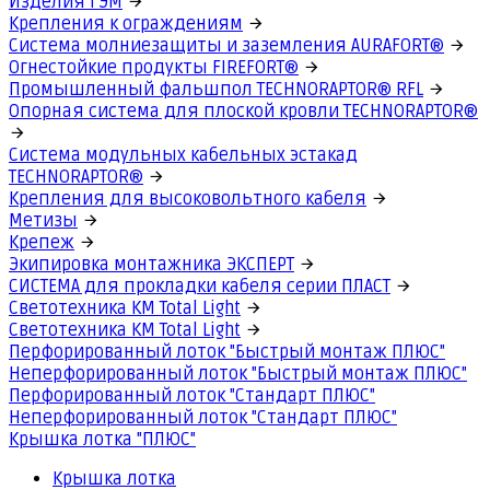
Изделия ГЭМ
Крепления к ограждениям
Система молниезащиты и заземления AURAFORT®
Огнестойкие продукты FIREFORT®
Промышленный фальшпол TECHNORAPTOR® RFL
Опорная система для плоской кровли TECHNORAPTOR®
Система модульных кабельных эстакад
TECHNORAPTOR®
Крепления для высоковольтного кабеля
Метизы
Крепеж
Экипировка монтажника ЭКСПЕРТ
СИСТЕМА для прокладки кабеля серии ПЛАСТ
Светотехника КМ Total Light
Светотехника КМ Total Light
Перфорированный лоток "Быстрый монтаж ПЛЮС"
Неперфорированный лоток "Быстрый монтаж ПЛЮС"
Перфорированный лоток "Стандарт ПЛЮС"
Неперфорированный лоток "Стандарт ПЛЮС"
Крышка лотка "ПЛЮС"
Крышка лотка