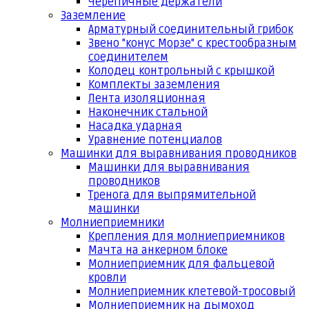
Черепичные держатели
Заземление
Арматурный соединительный грибок
Звено "конус Морзе" с крестообразным
соединителем
Колодец контрольный с крышкой
Комплекты заземления
Лента изоляционная
Наконечник стальной
Насадка ударная
Уравнение потенциалов
Машинки для выравнивания проводников
Машинки для выравнивания
проводников
Тренога для выпрямительной
машинки
Молниеприемники
Крепления для молниеприемников
Мачта на анкерном блоке
Молниеприемник для фальцевой
кровли
Молниеприемник клетевой-тросовый
Молниеприемник на дымоход