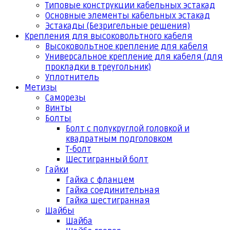
Типовые конструкции кабельных эстакад
Основные элементы кабельных эстакад
Эстакады (Безригельные решения)
Крепления для высоковольтного кабеля
Высоковольтное крепление для кабеля
Универсальное крепление для кабеля (для
прокладки в треугольник)
Уплотнитель
Метизы
Саморезы
Винты
Болты
Болт с полукруглой головкой и
квадратным подголовком
Т-болт
Шестигранный болт
Гайки
Гайка с фланцем
Гайка соединительная
Гайка шестигранная
Шайбы
Шайба